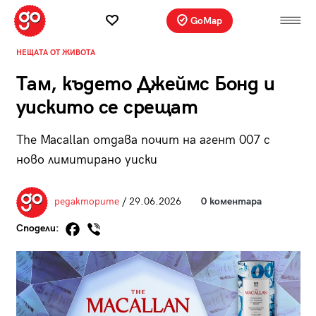
GoMap
НЕЩАТА ОТ ЖИВОТА
Там, където Джеймс Бонд и
уискито се срещат
The Macallan отдава почит на агент 007 с
ново лимитирано уиски
редакторите
/ 29.06.2026
0 коментара
Сподели: