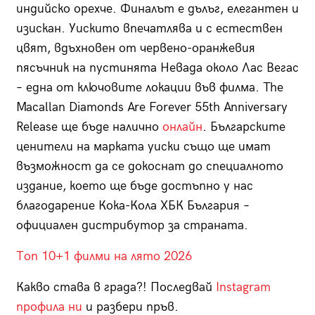
индийско орехче. Финалът е дълъг, елегантен и
изискан. Уискито впечатлява и с естествен
цвят, вдъхновен от червено-оранжевия
пясъчник на пустинята Невада около Лас Вегас
– една от ключовите локации във филма. The
Macallan Diamonds Are Forever 55th Anniversary
Release ще бъде налично
онлайн
. Българските
ценители на марката уиски също ще имат
възможност да се докоснат до специалното
издание, което ще бъде достъпно у нас
благодарение Кока-Кола ХБК България –
официален дистрибутор за страната.
Топ 10+1 филми на лято 2026
Какво става в града?! Последвай
Instagram
профила ни
и разбери пръв.