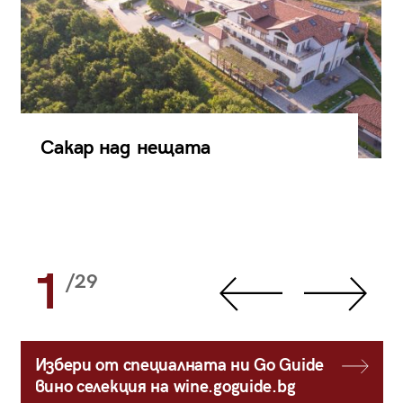
Сакар над нещата
1
/29
Избери от специалната ни Go Guide
вино селекция на wine.goguide.bg