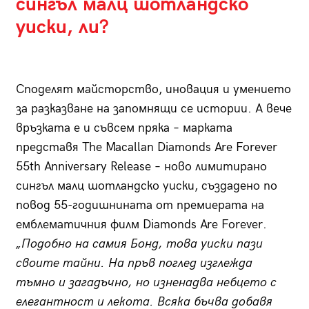
сингъл малц шотландско
уиски, ли?
Споделят майсторство, иновация и умението
за разказване на запомнящи се истории. А вече
връзката е и съвсем пряка – марката
представя The Macallan Diamonds Are Forever
55th Anniversary Release – ново лимитирано
сингъл малц шотландско уиски, създадено по
повод 55-годишнината от премиерата на
емблематичния филм Diamonds Are Forever.
„Подобно на самия Бонд, това уиски пази
своите тайни. На пръв поглед изглежда
тъмно и загадъчно, но изненадва небцето с
елегантност и лекота. Всяка бъчва добавя