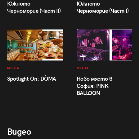
Южното
Южното
Черноморие (Част II)
Черноморие (Част I)
МЕСТА
МЕСТА
Spotlight On: DÒMA
Ново място в
София: PINK
BALLOON
Видео