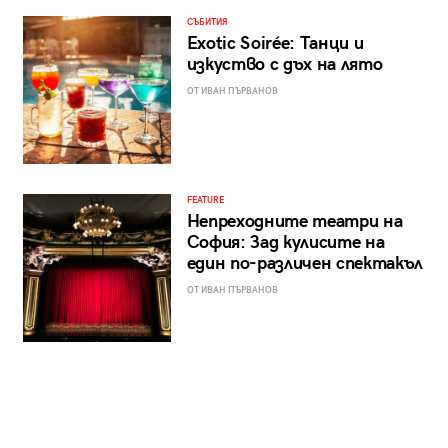
СЪБИТИЯ
Exotic Soirée: Танци и
изкуство с дъх на лято
ОТ ИВАН ПЪРВАНОВ
FEATURE
Непреходните театри на
София: Зад кулисите на
един по-различен спектакъл
ОТ ИВАН ПЪРВАНОВ