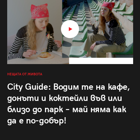
НЕЩАТА ОТ ЖИВОТА
City Guide: Водим те на кафе,
донъти и коктейли във или
близо до парк – май няма как
да е по-добър!