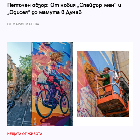
Петъчен обзор: От новия „Спайдър-мен“ и
„Одисея“ до мамута в Дунав
ОТ МАРИЯ МАТЕВА
НЕЩАТА ОТ ЖИВОТА