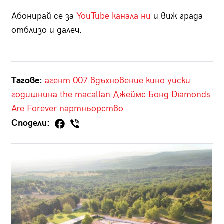
Абонирай се за
YouTube канала ни
и виж града
отблизо и далеч.
Тагове:
агент 007
вдъхновение
кино
уиски
годишнина
the macallan
Джеймс Бонд
Diamonds
Are Forever
партньорство
Сподели: