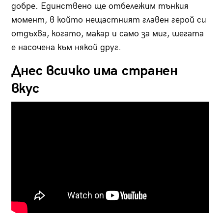
добре. Единствено ще отбележим тънкия
момент, в който нещастният главен герой си
отдъхва, когато, макар и само за миг, шегата
е насочена към някой друг.
Днес всичко има странен
вкус