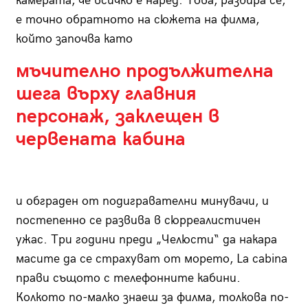
камерата, че всичко е наред. Това, разбира се,
е точно обратното на сюжета на филма,
който започва като
мъчително продължителна
шега върху главния
персонаж, заклещен в
червената кабина
и обграден от подигравателни минувачи, и
постепенно се развива в сюрреалистичен
ужас. Три години преди „Челюсти“ да накара
масите да се страхуват от морето, La cabina
прави същото с телефонните кабини.
Колкото по-малко знаеш за филма, толкова по-