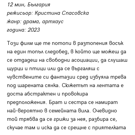
12 мин, България
режисьор: Кристина Спасовска
жанр: драма, артхаус
година: 2023
Този филм ще те потопи в разтопения восък
на един топъл следобед, в който ще можеш да
се отдадеш на свободни асоциации, да слушаш
щурци и птици или да се въргаляш с
чувствените си фантазии сред избуяла трева
под шарената сянка. Сюжетът на лентата е
доста абстрактен и провокира
предположения. Брат и сестра се намират
най-вероятно в семейната вила. Очевидно
той трябва да се грижи за нея, разбира се,
скучае там и иска да се срещне с приятелката