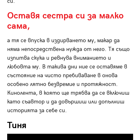
си.
Оставя сестра си за малко
сама,
а тя се впуска в издирването му, макар да
няма непосредствена нужда от него. Тя също
изпитва скука и ревнува вниманието и
любовта му. В такива дни ние се оставяме в
състояние на чисто пребиваване в онова
особено лятно безвремие и протяжност.
Кинолента, в която ще трябва да се включиш
като съавтор и да довършиш или допълниш
историята за себе си.
Тиня