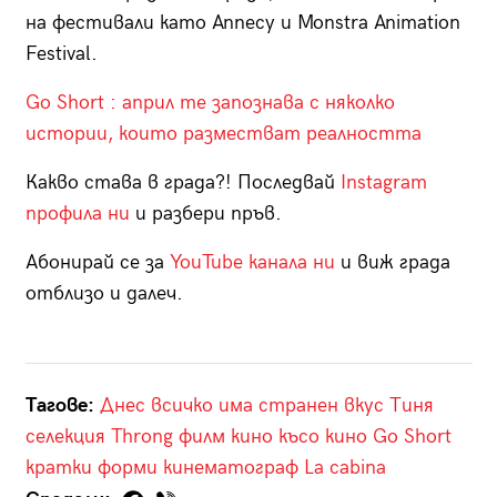
на фестивали като Annecy и Monstra Animation
Festival.
Go Short : април те запознава с няколко
истории, които разместват реалността
Какво става в града?! Последвай
Instagram
профила ни
и разбери пръв.
Абонирай се за
YouTube канала ни
и виж града
отблизо и далеч.
Тагове:
Днес всичко има странен вкус
Тиня
селекция
Throng
филм
кино
късо кино
Go Short
кратки форми
кинематограф
La cabina