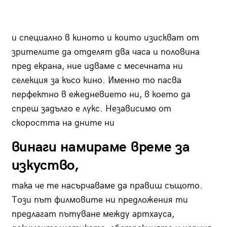
и специално в киното и които изискват от
зрителите да отделят два часа и половина
пред екрана, ние идваме с месечната ни
селекция за късо кино. Именно то пасва
перфектно в ежедневието ни, в което да
спреш задълго е лукс. Независимо от
скоростта на дните ни
винаги намираме време за
изкуство,
така че те насърчаваме да правиш същото.
Този път филмовите ни предложения ти
предлагат пътуване между артхауса,