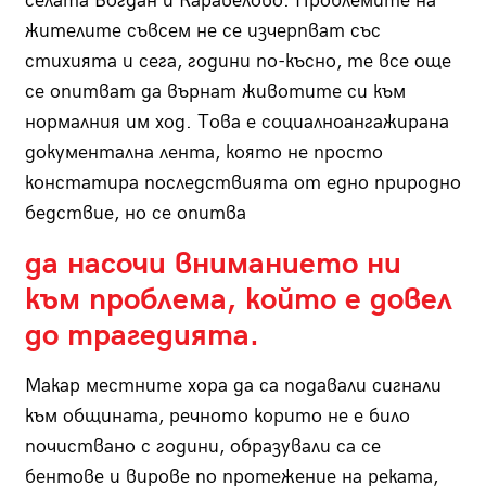
селата Богдан и Каравелово. Проблемите на
жителите съвсем не се изчерпват със
стихията и сега, години по-късно, те все още
се опитват да върнат животите си към
нормалния им ход. Това е социалноангажирана
документална лента, която не просто
констатира последствията от едно природно
бедствие, но се опитва
да насочи вниманието ни
към проблема, който е довел
до трагедията.
Макар местните хора да са подавали сигнали
към общината, речното корито не е било
почиствано с години, образували са се
бентове и вирове по протежение на реката,