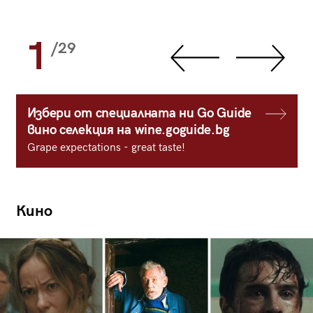
1
/29
Избери от специалната ни Go Guide
вино селекция на wine.goguide.bg
Grape expectations - great taste!
Кино