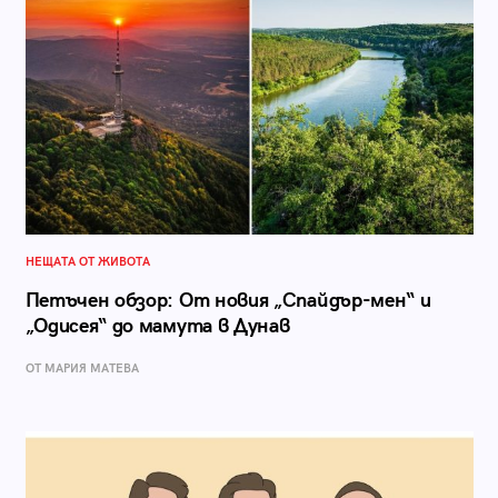
НЕЩАТА ОТ ЖИВОТА
Петъчен обзор: От новия „Спайдър-мен“ и
„Одисея“ до мамута в Дунав
ОТ МАРИЯ МАТЕВА