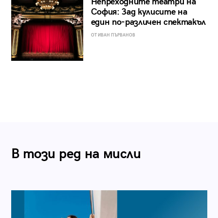
Непреходните театри на
София: Зад кулисите на
един по-различен спектакъл
ОТ ИВАН ПЪРВАНОВ
В този ред на мисли