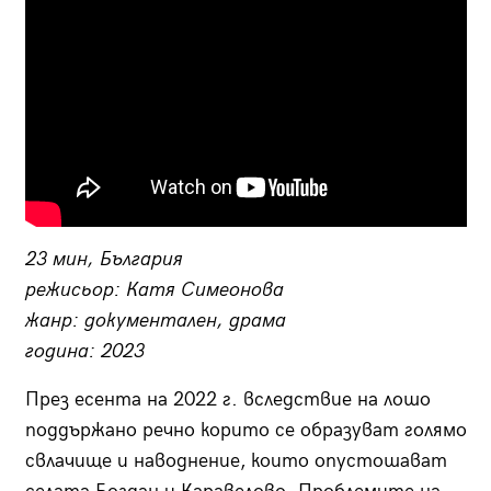
23 мин, България
режисьор: Катя Симеонова
жанр: документален, драма
година: 2023
През есента на 2022 г. вследствие на лошо
поддържано речно корито се образуват голямо
свлачище и наводнение, които опустошават