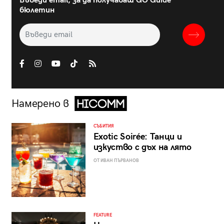
Въведи email, за да получаваш GO Guide
бюлетин
Намерено в
СЪБИТИЯ
Exotic Soirée: Танци и
изкуство с дъх на лято
ОТ ИВАН ПЪРВАНОВ
FEATURE