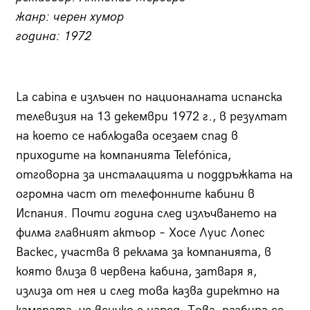
жанр: черен хумор
година: 1972
La cabina е излъчен по националната испанска
телевизия на 13 декември 1972 г., в резултат
на което се наблюдава осезаем спад в
приходите на компанията Telefónica,
отговорна за инсталацията и поддръжката на
огромна част от телефонните кабини в
Испания. Почти година след излъчването на
филма главният актьор – Хосе Луис Лопес
Васкес, участва в реклама за компанията, в
която влиза в червена кабина, затваря я,
излиза от нея и след това казва директно на