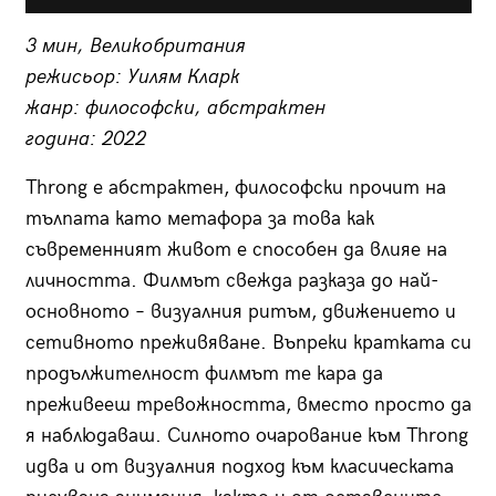
3 мин, Великобритания
режисьор: Уилям Кларк
жанр: философски, абстрактен
година: 2022
Throng е абстрактен, философски прочит на
тълпата като метафора за това как
съвременният живот е способен да влияе на
личността. Филмът свежда разказа до най-
основното – визуалния ритъм, движението и
сетивното преживяване. Въпреки кратката си
продължителност филмът те кара да
преживееш тревожността, вместо просто да
я наблюдаваш. Силното очарование към Throng
идва и от визуалния подход към класическата