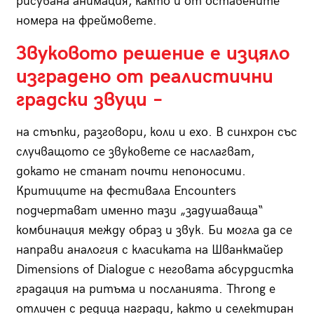
рисувана анимация, както и от оставените
номера на фреймовете.
Звуковото решение е изцяло
изградено от реалистични
градски звуци –
на стъпки, разговори, коли и ехо. В синхрон със
случващото се звуковете се наслагват,
докато не станат почти непоносими.
Критиците на фестивала Encounters
подчертават именно тази „задушаваща“
комбинация между образ и звук. Би могла да се
направи аналогия с класиката на Шванкмайер
Dimensions of Dialogue с неговата абсурдистка
градация на ритъма и посланията. Throng е
отличен с редица награди, както и селектиран