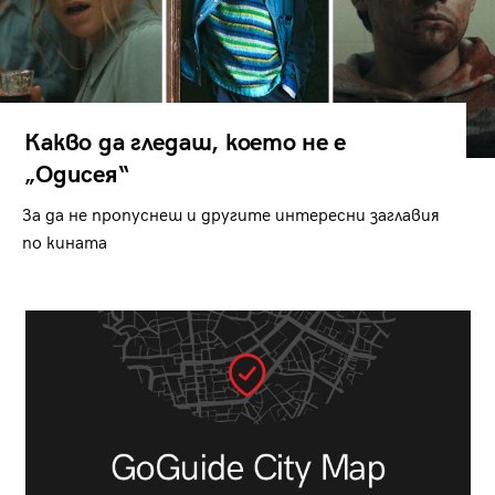
Какво да гледаш, което не е
„Одисея“
За да не пропуснеш и другите интересни заглавия
по кината