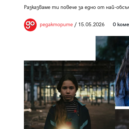
пания
Разказваме ти повече за едно от най-обсъ
редакторите
/ 15.05.2026
0 ком
28
/29