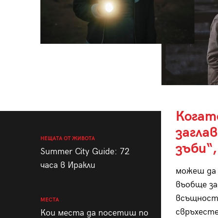
Когат
загла
НЕЩАТА ОТ ЖИВОТА
зъби“,
Summer City Guide: 72
часа в Иракли
можеш да 
въобще за
всъщност 
МЕСТА
свръхесте
Кои места да посетиш по