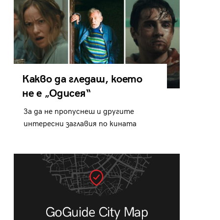
Какво да гледаш, което
не е „Одисея“
За да не пропуснеш и другите
интересни заглавия по кината