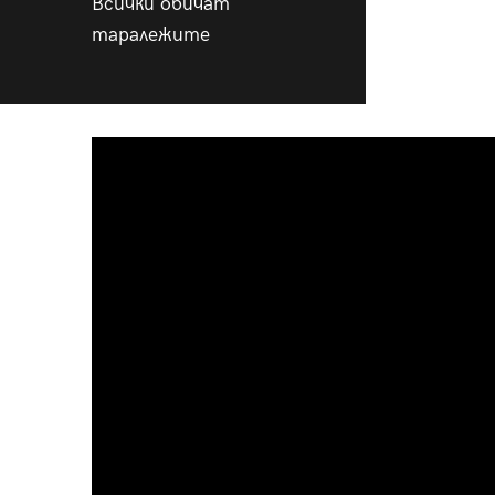
Всички обичат
таралежите