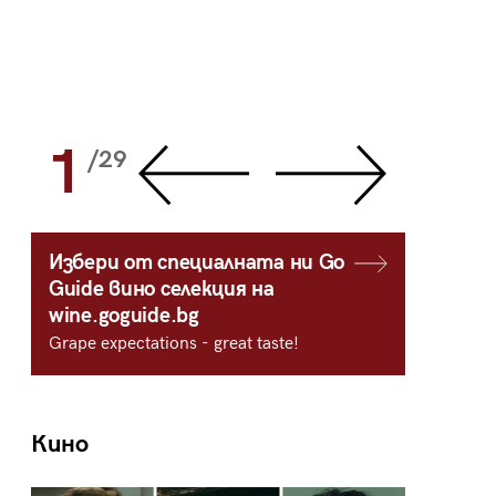
1
2
/29
/
Избери от специалната ни Go
Guide вино селекция на
wine.goguide.bg
Grape expectations - great taste!
Кино