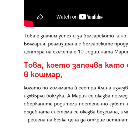
Това е значим успех и за българското кино
България, реализирана с българските прод
центъра на сюжета е 10-годишната Мария
Това, което започва като 
в кошмар,
когато по-голямата ѝ сестра Алина изчезв
изхвърли боклука. А Мария се оказва после
обърканите родители постепенно губят н
съдебната система се оказва безсилна, им
– решена на всяка цена да открие истинат