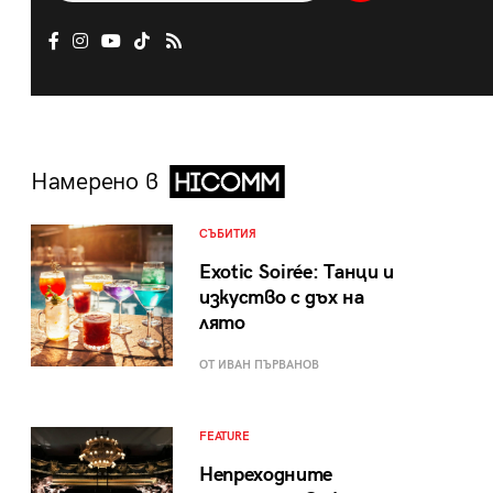
Намерено в
СЪБИТИЯ
Exotic Soirée: Танци и
изкуство с дъх на
лято
ОТ ИВАН ПЪРВАНОВ
FEATURE
Непреходните