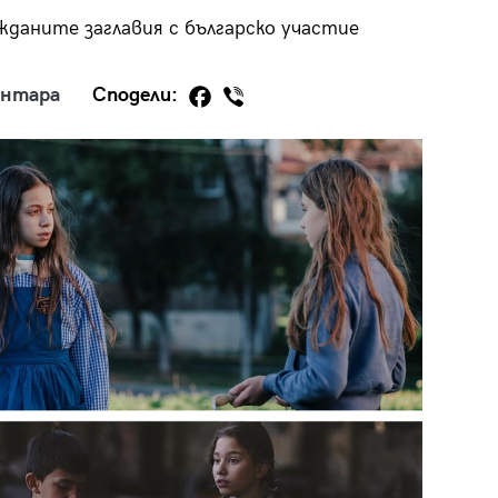
жданите заглавия с българско участие
ентара
Сподели:
29
/29