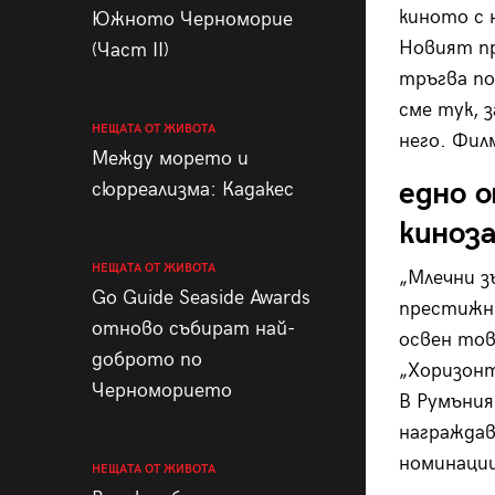
киното с 
Южното Черноморие
Новият пр
(Част II)
тръгва по
сме тук, 
НЕЩАТА ОТ ЖИВОТА
него. Фил
Между морето и
едно 
сюрреализма: Кадакес
киноза
НЕЩАТА ОТ ЖИВОТА
„Млечни з
Go Guide Seaside Awards
престижни
отново събират най-
освен тов
доброто по
„Хоризонт
Черноморието
В Румъния
награждав
номинации
НЕЩАТА ОТ ЖИВОТА