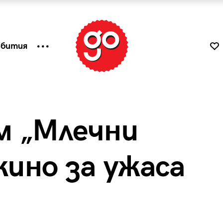
ъбития
м „Млечни
кино за ужаса
к
Tender is the Wine – Какво
чаша
се пие на Лазурния бряг