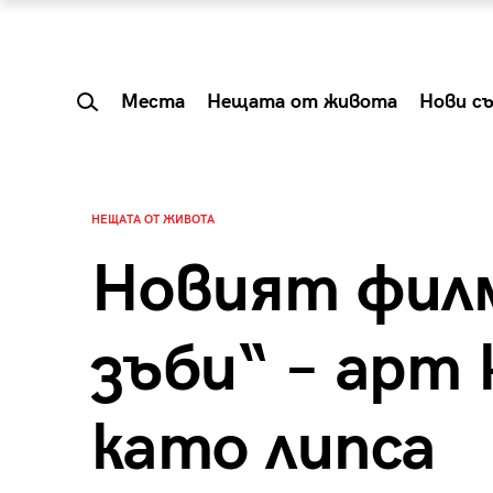
Места
Нещата от живота
Нови с
НЕЩАТА ОТ ЖИВОТА
Новият фил
зъби“ – арт 
като липса
 Shareable:
Summer Prelude: ка
лги вечери и
започва лятото в 