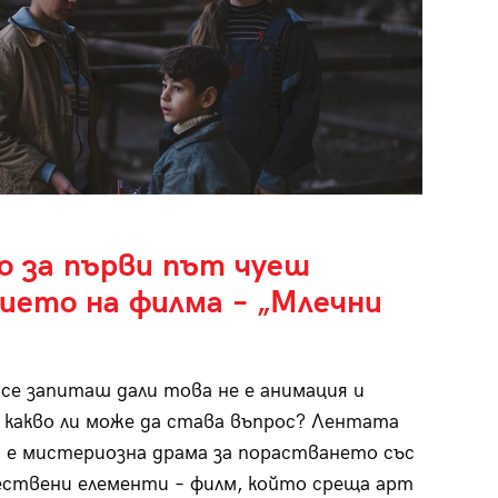
о за първи път чуеш
вието на филма – „Млечни
се запиташ дали това не е анимация и
 какво ли може да става въпрос? Лентата
е мистериозна драма за порастването със
ствени елементи – филм, който среща арт