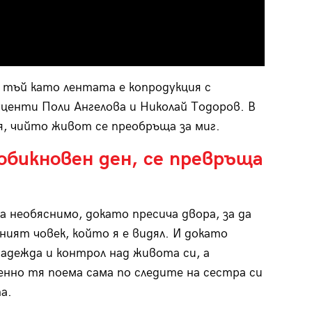
, тъй като лентата е копродукция с
уценти Поли Ангелова и Николай Тодоров. В
, чийто живот се преобръща за миг.
обикновен ден, се превръща
а необяснимо, докато пресича двора, за да
дният човек, който я е видял. И докато
адежда и контрол над живота си, а
енно тя поема сама по следите на сестра си
а.