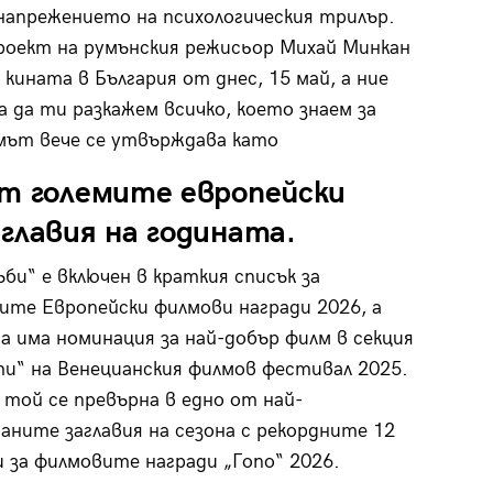
напрежението на психологическия трилър.
оект на румънския режисьор Михай Минкан
 кината в България от днес, 15 май, а ние
за да ти разкажем всичко, което знаем за
мът вече се утвърждава като
от големите европейски
главия на годината.
ъби“ е включен в краткия списък за
те Европейски филмови награди 2026, а
а има номинация за най-добър филм в секция
и“ на Венецианския филмов фестивал 2025.
 той се превърна в едно от най-
аните заглавия на сезона с рекордните 12
 за филмовите награди „Гопо“ 2026.