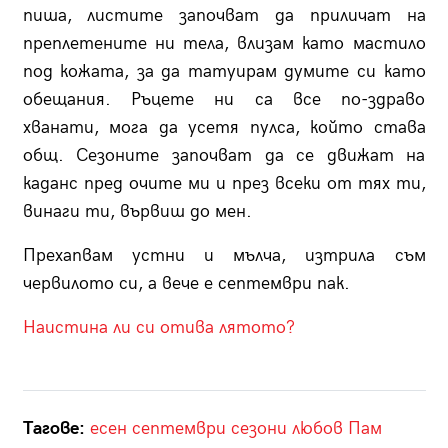
пиша, листите започват да приличат на
преплетените ни тела, влизам като мастило
под кожата, за да татуирам думите си като
обещания. Ръцете ни са все по-здраво
хванати, мога да усетя пулса, който става
общ. Сезоните започват да се движат на
каданс пред очите ми и през всеки от тях ти,
винаги ти, вървиш до мен.
Прехапвам устни и мълча, изтрила съм
червилото си, а вече е септември пак.
Наистина ли си отива лятото?
Тагове:
есен
септември
сезони
любов
Пам