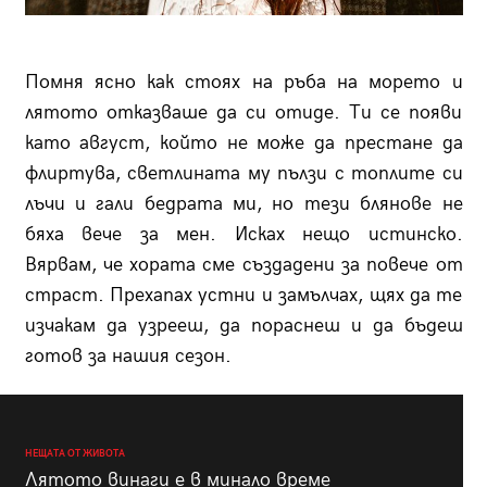
Помня ясно как стоях на ръба на морето и
лятото отказваше да си отиде. Ти се появи
като август, който не може да престане да
флиртува, светлината му пълзи с топлите си
лъчи и гали бедрата ми, но тези блянове не
бяха вече за мен. Исках нещо истинско.
Вярвам, че хората сме създадени за повече от
страст. Прехапах устни и замълчах, щях да те
изчакам да узрееш, да пораснеш и да бъдеш
готов за нашия сезон.
НЕЩАТА ОТ ЖИВОТА
Лятото винаги е в минало време