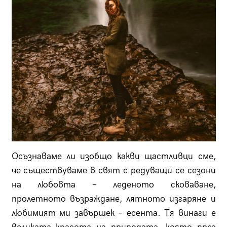
Осъзнаваме ли изобщо какви щастливци сме,
че съществуваме в свят с редуващи се сезони
на любовта – леденото сковаване,
пролетното възраждане, лятното изгаряне и
любимият ми завършек – есента. Тя винаги е