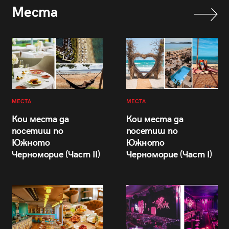
Места
МЕСТА
МЕСТА
Кои места да
Кои места да
посетиш по
посетиш по
Южното
Южното
Черноморие (Част II)
Черноморие (Част I)