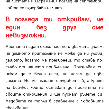
на листата и засрамения поглед на септември,
който се изчервява целият.
В погледа ти откривам, че
един без друг сме
невъзможни.
Листата падат около нас, но и двамата знаем,
че земното притегляне не може да ни улови,
защото, когато ме прегърнеш, то става по-
слабо от нашето привличане. Признавам си,
искам да е вечна есен, не искам да идва
зимата. Не ме плашат студовете й, а краят
на всички, които остават до пролетта на
своите отношения и ще пуснат ръцете си.
Ледовете са топли в сравнение с любовните
сбогувания.