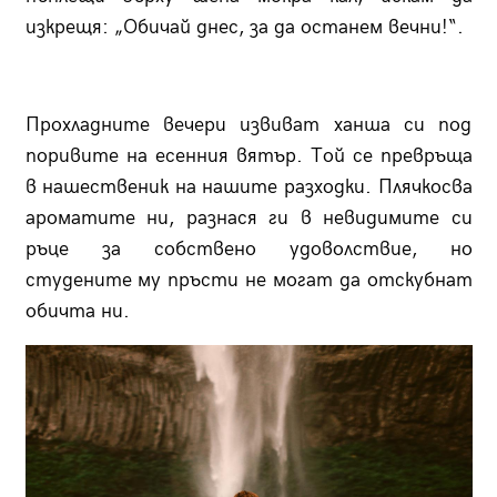
изкрещя: „Обичай днес, за да останем вечни!“.
Прохладните вечери извиват ханша си под
поривите на есенния вятър. Той се превръща
в нашественик на нашите разходки. Плячкосва
ароматите ни, разнася ги в невидимите си
ръце за собствено удоволствие, но
студените му пръсти не могат да отскубнат
обичта ни.