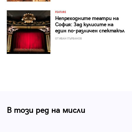
FEATURE
Непреходните театри на
София: Зад кулисите на
един по-различен спектакъл
ОТ ИВАН ПЪРВАНОВ
В този ред на мисли