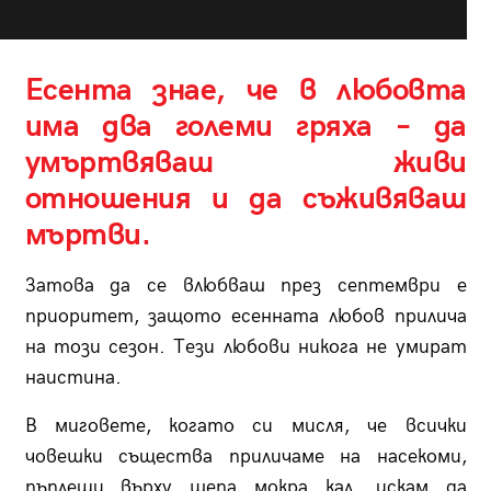
Есента знае, че в любовта
има два големи гряха – да
умъртвяваш живи
отношения и да съживяваш
мъртви.
Затова да се влюбваш през септември е
приоритет, защото есенната любов прилича
на този сезон. Тези любови никога не умират
наистина.
В миговете, когато си мисля, че всички
човешки същества приличаме на насекоми,
пъплещи върху шепа мокра кал, искам да