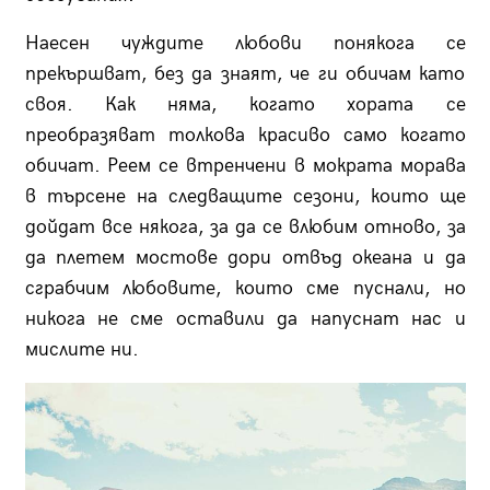
Наесен чуждите любови понякога се
прекършват, без да знаят, че ги обичам като
своя. Как няма, когато хората се
преобразяват толкова красиво само когато
обичат. Реем се втренчени в мократа морава
в търсене на следващите сезони, които ще
дойдат все някога, за да се влюбим отново, за
да плетем мостове дори отвъд океана и да
сграбчим любовите, които сме пуснали, но
никога не сме оставили да напуснат нас и
мислите ни.