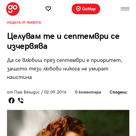
GoMap
НЕЩАТА ОТ ЖИВОТА
Целувам те и септември се
изчервява
Да се влюбиш през септември е приоритет,
защото тези любови никога не умират
наистина
от Пам Велидис / 02.09.2016
0 коментара
Сподели: