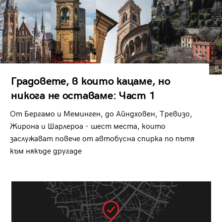
Градовете, в които кацаме, но
никога не оставаме: Част 1
От Бергамо и Меминген, до Айндховен, Тревизо,
Жирона и Шарлероа - шест места, които
заслужават повече от автобусна спирка по пътя
към някъде другаде