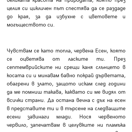
великата красота на природата, която през
целия си цикличен път спестява да се раздаде
до края, за да избухне с цветовете и
могъществото си.
Чувствам се като топла, червена Есен, която
се оцветява от ласките ти. През
септемврийските ни срещи каня слънцето в
косата си и минавам бавно покрай дърветата,
обагрени в злато, защото искам след години
да ме помниш такава, каквато си ме видял от
всички страни. Да остана вечна с дъх на есен
в представите ти и в търсене на следващите
есени завинаги млади. Нося червеното
червило, запечатвам в целувките ни пламъка