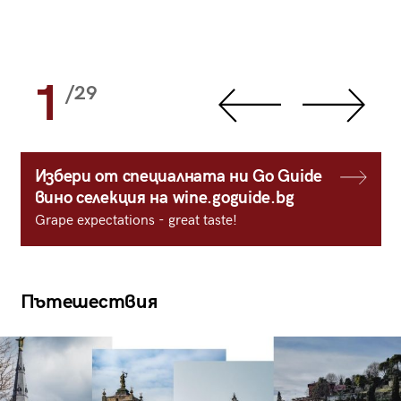
1
/29
Избери от специалната ни Go Guide
вино селекция на wine.goguide.bg
Grape expectations - great taste!
Пътешествия