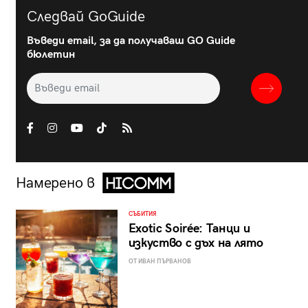
Следвай GoGuide
Въведи email, за да получаваш GO Guide
бюлетин
Намерено в
СЪБИТИЯ
Exotic Soirée: Танци и
изкуство с дъх на лято
ОТ ИВАН ПЪРВАНОВ