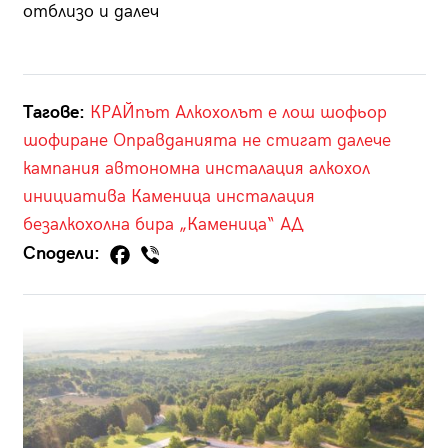
отблизо и далеч
Тагове:
КРАЙпът
Алкохолът е лош шофьор
шофиране
Оправданията не стигат далече
кампания
автономна инсталация
алкохол
инициатива
Каменица
инсталация
безалкохолна бира
„Каменица“ АД
Сподели: