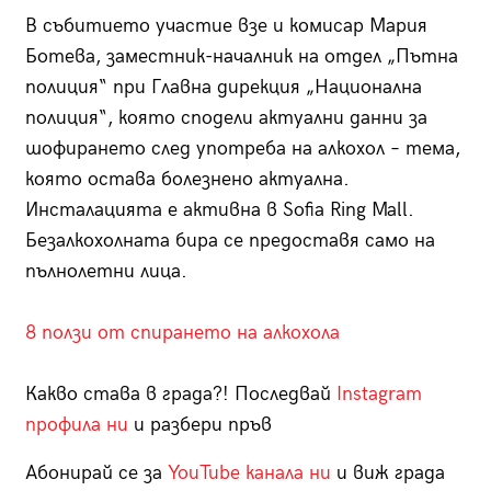
В събитието участие взе и комисар Мария
Ботева, заместник-началник на отдел „Пътна
полиция“ при Главна дирекция „Национална
полиция“, която сподели актуални данни за
шофирането след употреба на алкохол – тема,
която остава болезнено актуална.
Инсталацията е активна в Sofia Ring Mall.
Безалкохолната бира се предоставя само на
пълнолетни лица.
8 ползи от спирането на алкохола
Какво става в града?! Последвай
Instagram
профила ни
и разбери пръв
Абонирай се за
YouTube канала ни
и виж града