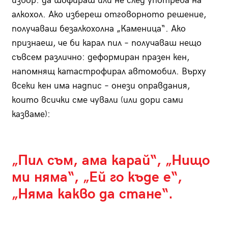
избор: да шофираш или не след употреба на
алкохол. Ако избереш отговорното решение,
получаваш безалкохолна „Каменица“. Ако
признаеш, че би карал пил – получаваш нещо
съвсем различно: деформиран празен кен,
напомнящ катастрофирал автомобил. Върху
всеки кен има надпис – онези оправдания,
които всички сме чували (или дори сами
казваме):
„Пил съм, ама карай“, „Нищо
ми няма“, „Ей го къде е“,
„Няма какво да стане“.