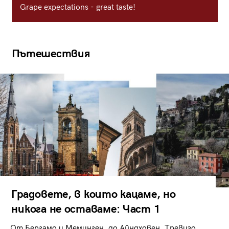
Grape expectations - great taste!
Пътешествия
Градовете, в които кацаме, но
никога не оставаме: Част 1
От Бергамо и Меминген, до Айндховен, Тревизо,