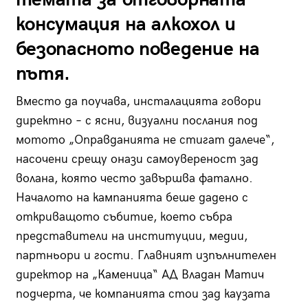
консумация на алкохол и
безопасното поведение на
пътя.
Вместо да поучава, инсталацията говори
директно – с ясни, визуални послания под
мотото „Оправданията не стигат далече“,
насочени срещу онази самоувереност зад
волана, която често завършва фатално.
Началото на кампанията беше дадено с
откриващото събитие, което събра
представители на институции, медии,
партньори и гости. Главният изпълнителен
директор на „Каменица“ АД Владан Матич
подчерта, че компанията стои зад каузата