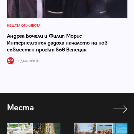
НЕЩАТА ОТ ЖИВОТА
Андреа Бочели и Филип Морис
Интернешънъл дадоха началото на нов
съвместен проект във Венеция
РЕДАКТОРИТЕ
Места