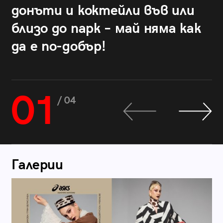
донъти и коктейли във или
близо до парк – май няма как
да е по-добър!
01
/ 04
Галерии