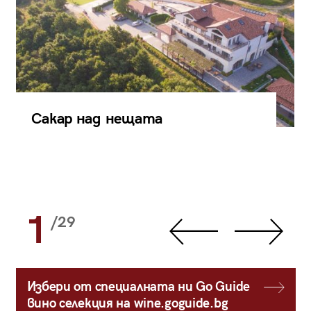
Сакар над нещата
1
/29
Избери от специалната ни Go Guide
вино селекция на wine.goguide.bg