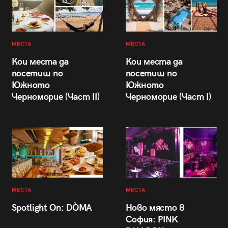
МЕСТА
МЕСТА
Кои места да
Кои места да
посетиш по
посетиш по
Южното
Южното
Черноморие (Част II)
Черноморие (Част I)
МЕСТА
МЕСТА
Spotlight On: DÒMA
Ново място в
София: PINK