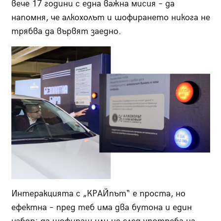
вече 17 години с една важна мисия – да
напомня, че алкохолът и шофирането никога не
трябва да вървят заедно.
Интеракцията с „КРАЙпът“ е проста, но
ефектна – пред теб има два бутона и един