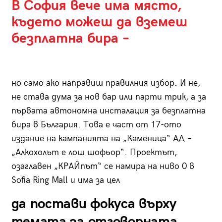
В София вече има място,
където можеш да вземеш
безплатна бира –
но само ако направиш правилния избор. И не,
не става дума за нов бар или парти трик, а за
първата автономна инсталация за безплатна
бира в България. Това е част от 17-ото
издание на кампанията на „Каменица“ АД –
„Алкохолът е лош шофьор“. Проектът,
озаглавен „КРАЙпът“ се намира на ниво 0 в
Sofia Ring Mall и има за цел
да постави фокуса върху
темата за отговорната