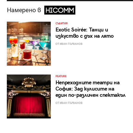
Намерено в
СЪБИТИЯ
Exotic Soirée: Танци и
изкуство с дъх на лято
ОТ ИВАН ПЪРВАНОВ
FEATURE
Непреходните театри на
София: Зад кулисите на
един по-различен спектакъл
ОТ ИВАН ПЪРВАНОВ