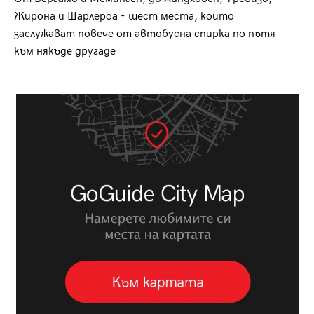
Жирона и Шарлероа - шест места, които
заслужават повече от автобусна спирка по пътя
към някъде другаде