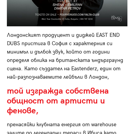
Лондонският продуцент и диджей EAST END
DUBS пристига в София с характерния си
минимъл и дълбок звук, който от години
определя облика на британската ъндърграунд
сцена. Като създател на Eastenderz, един от
най-разпознаваемите лейбъли в Лондон,
той изгражда собствена
общност от артисти и
фенове,
пренасяйки клубната енергия от warehouse
залите до легендарни тераси в Ибиса като