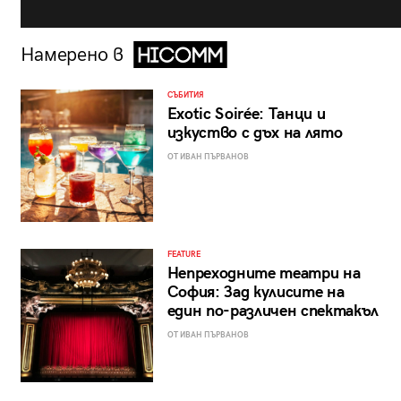
Намерено в
СЪБИТИЯ
Exotic Soirée: Танци и
изкуство с дъх на лято
ОТ ИВАН ПЪРВАНОВ
FEATURE
Непреходните театри на
София: Зад кулисите на
един по-различен спектакъл
ОТ ИВАН ПЪРВАНОВ