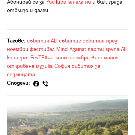
Абонирай се за
YouTube канала ни
и виж града
отблизо и далеч.
Тагове:
събития
ALI
събитие
събития през
ноември
фестивал
Mind Against
парти
група ALI
концерт
FesTEAval
кино
ноември
Киномания
откриване
музика
София
събития за
седмицата
Сподели: