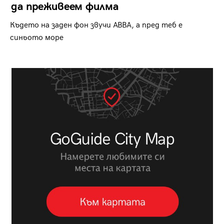
да преживеем филма
Където на заден фон звучи ABBA, а пред теб е
синьото море