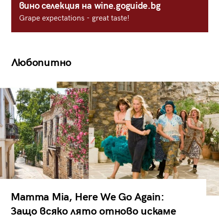
вино селекция на wine.goguide.bg
Grape expectations - great taste!
Любопитно
Mamma Mia, Here We Go Again:
Защо всяко лято отново искаме