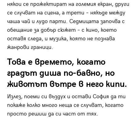
някои се прожектират на големия екран, други
се случват на сцена, а трети – някъде между
чаша чай и лудо парти. Седмицата започва с
обещание за добър сюжет – с кино, което
оставя следа, и музика, която не познава
жанрови граници.
Това е времето, когато
градът диша по-бавно, но
животът вътре в него кипи.
Излез, поеми си въздух и остави София да ти
покаже колко много неща се случват, когато
просто решиш да си част от тях.
Излез,
поеми си въздух и остави София да ти покаже
колко много неща се