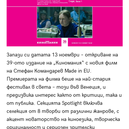
Запази си датата 13 ноември – откриване на
39-ото издание на „Киномания“ с новия филм
на Стефан Командарев Made in EU.
Премиерата на филма беше на най-стария
фестивал в света – този във Венеция, и
предизвика интерес както от критици, така и
от публика. Секцията Spotlight включва
селекция от 8 творби от различни жанрове, с
акцент новаторство на киноезика, творческа
оригиналност и сериозен зрителски