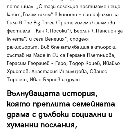
потенциал. „С тази селекция постигаме нещо
като „Голям шлем“ в киното – наши филми са
били в The Big Three (Трите големи) филмови
фестиала – Кан („Посоки“), Берлин („Пансион за
кучета“) и сега Венеция“, споделя
режисьорът. Във впечатляващия актьорски
състав на Made in EU са Гергана Плетньова,
Герасим Георгиев – Геро, Тодор Коцев, Ивайло
Христов, Анастасия Ингилизова, Ованес
Торосян, Иван Бърнев и други.
Вълнуващата история,
която преплита семейната
драма с дълбоки социални и
хуманни послания,