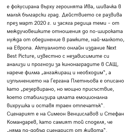
е фокусирана върху героинята Ива, шивачка в
малък български град. Действието се развива
през март 2020 г. и засяга редица теми – от
междучовешките отношения до по-широката
нужда от обединение в рамките, най-малкото,
на Европа. Актуалното онлайн издание Next
Best Picture, известно с независимите си
анализи и прогнози за кинонаградите в САЩ,
нарече филма „ангажиращ и необходим“, а
изпълнението на Гергана Плетньова е описано
като „резервирано, но мощно присъствие,
което стабилизира цялата емоционална
вихрушка и оставя траен отпечатък“.
Сценарият е на Симеон Венциславов и Стефан
Командарев, като самият той споделя, че
„няма по-добър сценарист от живота“.