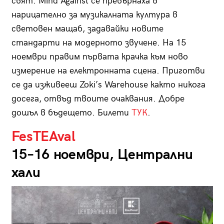
свят. Mind Against се превърнаха в
нарицателно за музикалната култура в
световен мащаб, задавайки новите
стандарти на модерното звучене. На 15
ноември правим първата крачка към ново
измерение на електронната сцена. Приготви
се да изживееш Zoki’s Warehouse както никога
досега, отвъд твоите очаквания. Добре
дошъл в бъдещето. Билети
ТУК
.
FesTEAval
15–16 ноември, Централни
хали