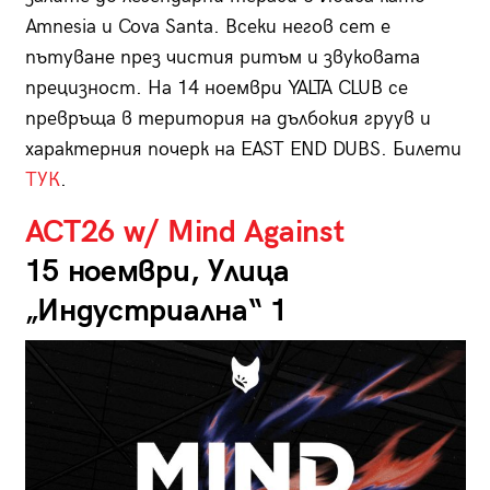
Amnesia и Cova Santa. Всеки негов сет е
пътуване през чистия ритъм и звуковата
прецизност. На 14 ноември YALTA CLUB се
превръща в територия на дълбокия груув и
характерния почерк на EAST END DUBS. Билети
ТУК
.
ACT26 w/ Mind Against
15 ноември, Улица
„Индустриална“ 1