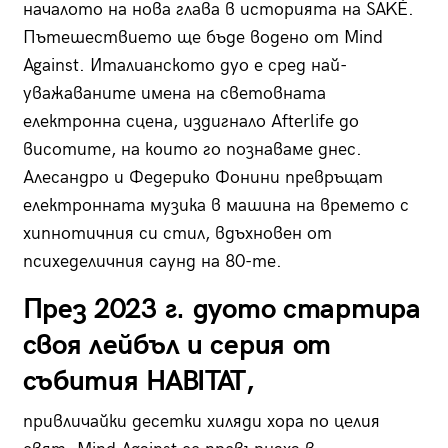
началото на нова глава в историята на SAKÉ.
Пътешествието ще бъде водено от Mind
Against. Италианското дуо е сред най-
уважаваните имена на световната
електронна сцена, издигнало Аfterlife до
висотите, на които го познаваме днес.
Алесандро и Федерико Фонини превръщат
електронната музика в машина на времето с
хипнотичния си стил, вдъхновен от
психеделичния саунд на 80-те.
През 2023 г. дуото стартира
своя лейбъл и серия от
събития HABITAT,
привличайки десетки хиляди хора по целия