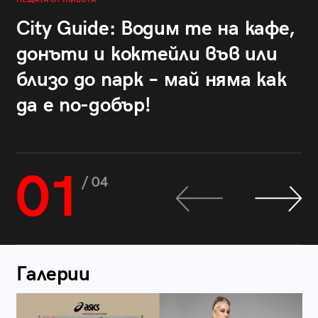
City Guide: Водим те на кафе,
донъти и коктейли във или
близо до парк – май няма как
да е по-добър!
01
/ 04
Галерии