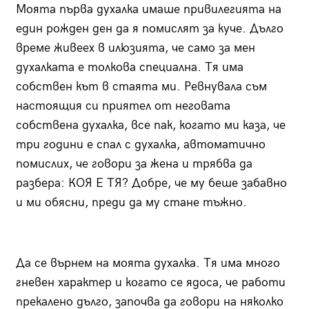
Моята първа духалка имаше привилегията на
един рожден ден да я помислят за куче. Дълго
време живеех в илюзията, че само за мен
духалката е толкова специална. Тя има
собствен кът в стаята ми. Ревнувала съм
настоящия си приятел от неговата
собствена духалка, все пак, когато ми каза, че
три години е спал с духалка, автоматично
помислих, че говори за жена и трябва да
разбера: КОЯ Е ТЯ? Добре, че му беше забавно
и ми обясни, преди да му стане тъжно.
Да се върнем на моята духалка. Тя има много
гневен характер и когато се ядоса, че работи
прекалено дълго, започва да говори на няколко