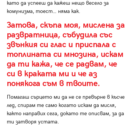
като да успееш да кажеш нещо весело за
комунизма, тоест… няма как.
Затова, скъпа моя, мислена за
развратница, събудила със
звънкия си глас и приспала с
топлината си мнозина, искам
да ти кажа, че се радвам, че
си в краката ми и че аз
понякога съм в твоите.
Помагаш сърцето ми да не се превърне в късче
лед, спирам те само когато искам да мисля,
както направих сега, докато те описвам, за да
ти затворя устата.