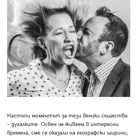
Настъпи моментът за тези велики същества
– духалките. Освен че живеем в интересни
времена, сме се оказали на географски ширини,