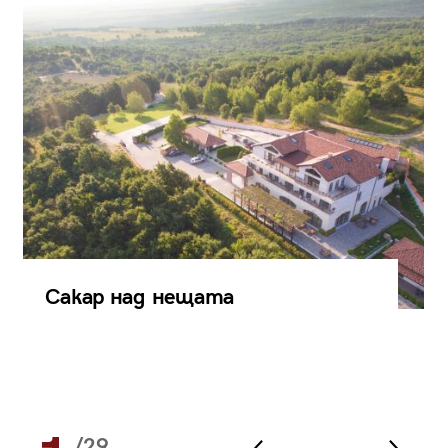
Сакар над нещата
/29