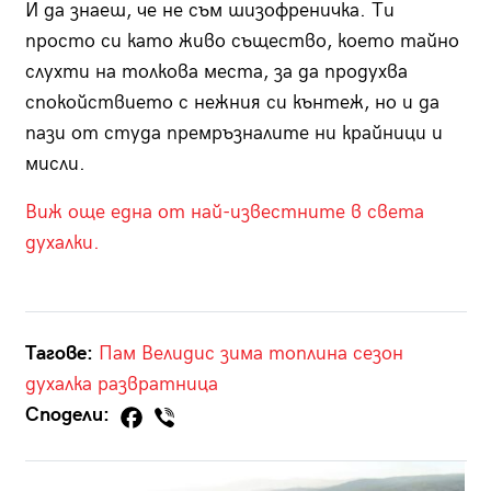
И да знаеш, че не съм шизофреничка. Ти
просто си като живо същество, което тайно
слухти на толкова места, за да продухва
спокойствието с нежния си кънтеж, но и да
пази от студа премръзналите ни крайници и
мисли.
Виж още една от най-известните в света
духалки.
Тагове:
Пам Велидис
зима
топлина
сезон
духалка
развратница
Сподели: