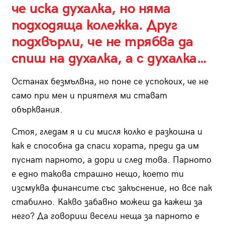
че иска духалка, но няма
подходяща колежка. Друг
подхвърли, че не трябва да
спиш на духалка, а с духалка…
Останах безмълвна, но поне се успокоих, че не
само при мен и приятеля ми стават
обърквания.
Стоя, гледам я и си мисля колко е разкошна и
как е способна да спаси хората, преди да им
пуснат парното, а дори и след това. Парното
е едно такова страшно нещо, което ти
изсмуква финансите със закъснение, но все пак
стабилно. Какво забавно можеш да кажеш за
него? Да говориш весели неща за парното е