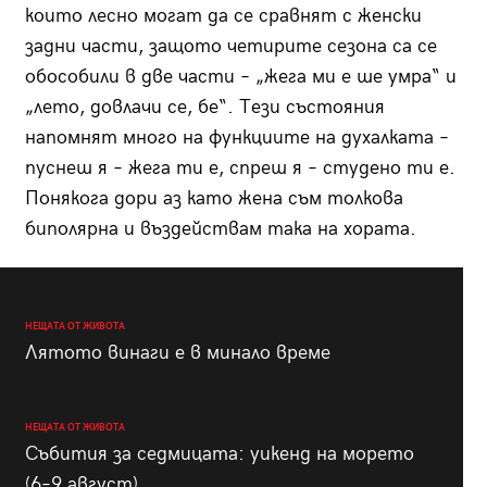
които лесно могат да се сравнят с женски
задни части, защото четирите сезона са се
обособили в две части – „жега ми е ше умра“ и
„лето, довлачи се, бе“. Тези състояния
напомнят много на функциите на духалката –
пуснеш я – жега ти е, спреш я – студено ти е.
Понякога дори аз като жена съм толкова
биполярна и въздействам така на хората.
НЕЩАТА ОТ ЖИВОТА
Лятото винаги е в минало време
НЕЩАТА ОТ ЖИВОТА
Събития за седмицата: уикенд на морето
(6–9 август)