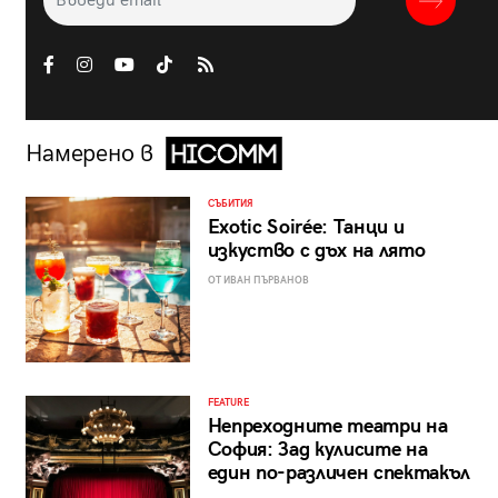
Намерено в
СЪБИТИЯ
Exotic Soirée: Танци и
изкуство с дъх на лято
ОТ ИВАН ПЪРВАНОВ
FEATURE
Непреходните театри на
София: Зад кулисите на
един по-различен спектакъл