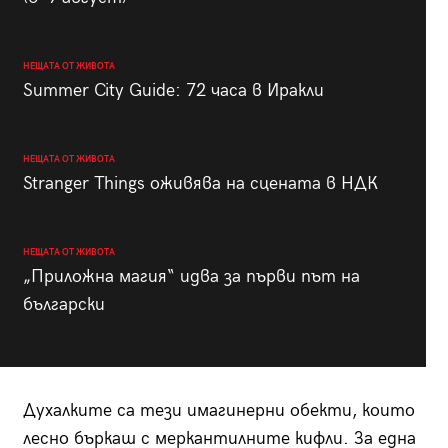
НЕЩАТА ОТ ЖИВОТА
Summer City Guide: 72 часа в Иракли
НЕЩАТА ОТ ЖИВОТА
Stranger Things оживява на сцената в НДК
НЕЩАТА ОТ ЖИВОТА
„Приложна магия“ идва за първи път на
български
Духалките са тези имагинерни обекти, които
лесно бъркаш с меркантилните кифли. За една