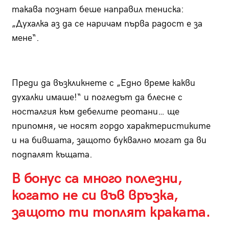
такава познат беше направил тениска:
„Духалка аз да се наричам първа радост е за
мене“.
Преди да възкликнете с „Едно време какви
духалки имаше!“ и погледът да блесне с
носталгия към дебелите реотани… ще
припомня, че носят гордо характеристиките
и на бившата, защото буквално могат да ви
подпалят къщата.
В бонус са много полезни,
когато не си във връзка,
защото ти топлят краката.