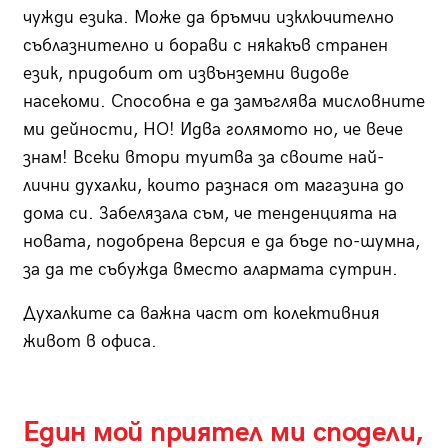
чужди езика. Може да бръмчи изключително
съблазнително и борави с някакъв странен
език, придобит от извънземни видове
насекоми. Способна е да замъглява мисловните
ми дейности, НО! Идва голямото но, че вече
знам! Всеки втори туитва за своите най-
лични духалки, които разнася от магазина до
дома си. Забелязала съм, че тенденцията на
новата, подобрена версия е да бъде по-шумна,
за да те събужда вместо алармата сутрин.
Духалките са важна част от колективния
живот в офиса.
Един мой приятел ми сподели,