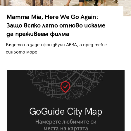
Mamma Mia, Here We Go Again:
Защо всяко лято отново искаме
да преживеем филма
Където на заден фон звучи ABBA, а пред теб е
синьото море