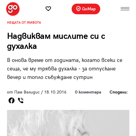
GoMap
НЕЩАТА ОТ ЖИВОТА
Надвиквам мислите си с
духалка
В онова време от годината, когато всеки се
сеща, че му трябва духалка - за отпускане
вечер и топло събуждане сутрин
от Пам Велидис / 18.10.2016
0 коментара
Сподели: