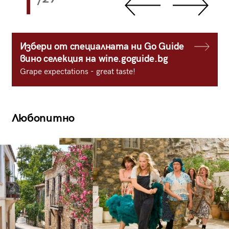
1
Избери от специалната ни Go Guide
вино селекция на wine.goguide.bg
Grape expectations - great taste!
Любопитно