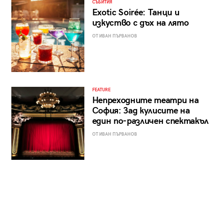
СЪБИТИЯ
Exotic Soirée: Танци и
изкуство с дъх на лято
ОТ ИВАН ПЪРВАНОВ
FEATURE
Непреходните театри на
София: Зад кулисите на
един по-различен спектакъл
ОТ ИВАН ПЪРВАНОВ