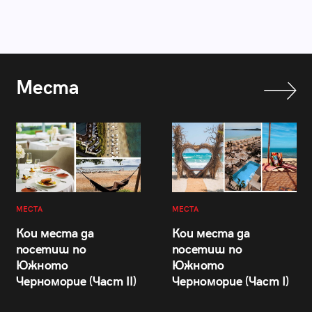
Места
МЕСТА
МЕСТА
Кои места да
Кои места да
посетиш по
посетиш по
Южното
Южното
Черноморие (Част II)
Черноморие (Част I)