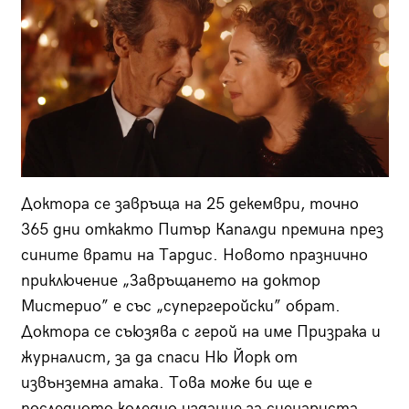
Доктора се завръща на 25 декември, точно
365 дни откакто Питър Капалди премина през
сините врати на Тардис. Новото празнично
приключение „Завръщането на доктор
Мистерио” е със „супергеройски” обрат.
Доктора се съюзява с герой на име Призрака и
журналист, за да спаси Ню Йорк от
извънземна атака. Това може би ще е
последното коледно издание за сценариста