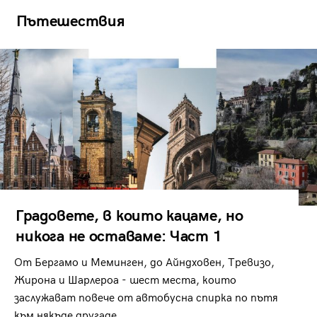
Пътешествия
Градовете, в които кацаме, но
никога не оставаме: Част 1
От Бергамо и Меминген, до Айндховен, Тревизо,
Жирона и Шарлероа - шест места, които
заслужават повече от автобусна спирка по пътя
към някъде другаде