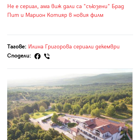
Не е сериал, ама виж дали са "съюзени" Брад
Пит и Марион Котияр в новия филм
Тагове:
Илина Григорова
сериали
декември
Сподели: