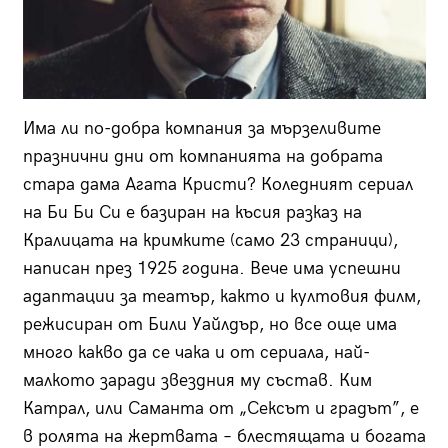
Има ли по-добра компания за мързеливите
празнични дни от компанията на добрата
стара дама Агата Кристи? Коледният сериал
на Би Би Си е базиран на късия разказ на
Кралицата на кримките (само 23 страници),
написан през 1925 година. Вече има успешни
адаптации за театър, както и култовия филм,
режисиран от Били Уайлдър, но все още има
много какво да се чака и от сериала, най-
малкото заради звездния му състав. Ким
Катрал, или Саманта от „Сексът и градът”, е
в ролята на жертвата – блестящата и богата