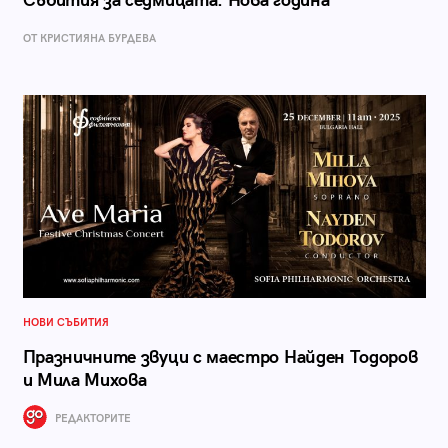
Събития за седмицата: Нова година
ОТ КРИСТИЯНА БУРДЕВА
НОВИ СЪБИТИЯ
Празничните звуци с маестро Найден Тодоров
и Мила Михова
РЕДАКТОРИТЕ