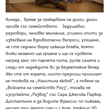
Коледа… време за прекарване на дълги, дълги
часове със семейството. Задушевни
разговори, неловко мълчание, усилени опити за
избягване на взривоопасни въпроси, усещане,
че сте седнали върху цъкаща бомба, която
всеки момент ще гръмне и ще се озовете
насред хаос от парчета пита, руска салата и
следи от надеждите ви за безметежна вечер.
Ако сте от хората, чиито празници приличат
не толкова на „Наистина любов”, а повече на
„Войната на семейство Роуз”, тогава не
изпускайте „Развод” със Сара Джесика Паркър.
Достатъчно е да видите Франсис по пижама,
насред три метра сняг и с куче, тежащо 50