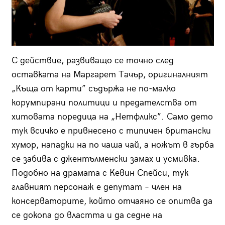
С действие, развиващо се точно след
оставката на Маргарет Тачър, оригиналният
„Къща от карти” съдържа не по-малко
корумпирани политици и предателства от
хитовата поредица на „Нетфликс”. Само дето
тук всичко е привнесено с типичен британски
хумор, нападки на по чаша чай, а ножът в гърба
се забива с джентълменски замах и усмивка.
Подобно на драмата с Кевин Спейси, тук
главният персонаж е депутат – член на
консерваторите, който отчаяно се опитва да
се докопа до властта и да седне на