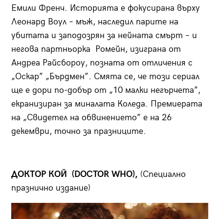
Емили Френч. Историята е фокусирана върху
Леонард Воул – мъж, наследил парите на
убитата и заподозрян за нейната смърт – и
негова партньорка Ромейн, изиграна от
Андреа Райсбороу, позната от отличения с
„Оскар” „Бърдмен”. Смята се, че този сериал
ще е дори по-добър от „10 малки негърчета”,
екранизиран за миналата Коледа. Премиерата
на „Свидетел на обвинението” е на 26
декември, точно за празниците.
ДОКТОР КОЙ (DOCTOR WHO),
(Специално
празнично издание)