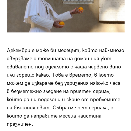
Декември е може би месецът, който най-много
свързваме с топлината на домашния уют,
свиването под одеялото с чаша червено вино
или горещо какао. Това е времето, в което
можем да изкараме без угризения няколко часа
в безметежно гледане на приятен сериал,
който да ни подслони и скрие от проблемите
на външния свят. Събрахме пет сериала, с
които да направите месеца наистина
празничен.