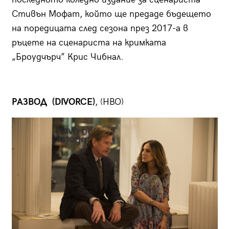
Стивън Мофат, който ще предаде бъдещето
на поредицата след сезона през 2017-а в
ръцете на сценариста на кримката
„Броудчърч” Крис Чибнал.
РАЗВОД (DIVORCE)
, (HBO)