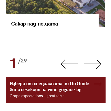
Сакар над нещата
1
/29
Избери от специалната ни Go Guide
вино селекция на wine.goguide.bg
Grape expectations - great taste!