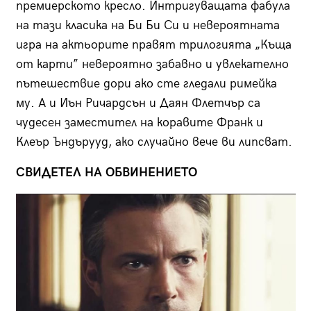
премиерското кресло. Интригуващата фабула
на тази класика на Би Би Си и невероятната
игра на актьорите правят трилогията „Къща
от карти” невероятно забавно и увлекателно
пътешествие дори ако сте гледали римейка
му. А и Иън Ричардсън и Даян Флетчър са
чудесен заместител на коравите Франк и
Клеър Ъндърууд, ако случайно вече ви липсват.
СВИДЕТЕЛ НА ОБВИНЕНИЕТО