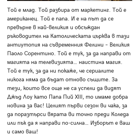
Той е млад. Той разбира от маркетинг. Той е
американец. Той е папа. И е на път да се
превърне в най-великия и обсъждан
ръководител на Католическата църква в тази
антиутопия на съвременния Фелини – Великия
Паоло Сорентино. Той е тук, за да направи от
магията на телевизията… наистина магия.
Той е тук, за да ни покаже, че сериалите
никога няма да бъдат отново същите. За
тези, които все още не са успели да видят
Джъд Лоу като Папа Пий XIII, то имаме добра
новина за вас! Целият първи сезон ви чака, за
да поразтърси вярата ви точно преди Коледа
или пък да я направи по-силна… Изборът е ваш
и само ваш!