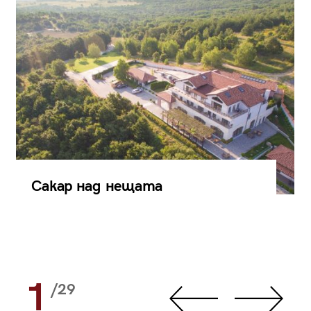
Сакар над нещата
1
/29