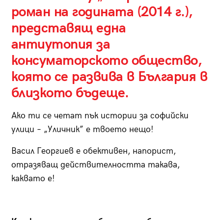
роман на годината (2014 г.),
представящ една
антиутопия за
консуматорското общество,
която се развива в България в
близкото бъдеще.
Ако ти се четат пък истории за софийски
улици – „Уличник” е твоето нещо!
Васил Георгиев е обективен, напорист,
отразяващ действителността такава,
каквато е!