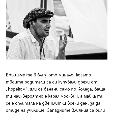
Връщаме те в близкото минало, когато
твоите родители са си купували дрехи от
„Кореком”, яли са банани само по Коледа, баща
ти най-вероятно е карал москвич, а майка ти
се е сплитала на две плитки всеки ден, за да
отиде на училище. Западните влияния са били