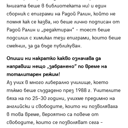
книгата беше в библиотеката ни) и един
сборник с епиграми на Радой Ралин, който не
помня как се казва, но беше лично подписан от
Радой Ралин и „редактиран” – тоест беше
подсилил с химикал тези епиграми, които беше
смекчил, за да бъде публикуван.
Опиши ни накратко какво означава да
направиш нещо „забранено” по време на
тоталитарен режим!
Аз учих в много либерално училище, което
тъкмо беше създадено през 1988 г. Учителите
бяха на по 25–30 години, учихме предимно на
английски и свободите, които ни позволяваха
в това време, вероятно са повече от
свободите, които се позволяват сега –