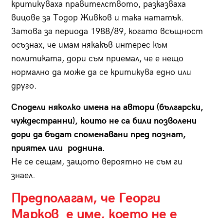
критикуваха правителството, разказваха
вицове за Тодор Живков и така нататък.
Затова за периода 1988/89, когато всъщност
осъзнах, че имам някакъв интерес към
политиката, дори съм приемал, че е нещо
нормално да може да се критикува едно или
друго.
Сподели няколко имена на автори (български,
чуждестранни), които не са били позволени
дори да бъдат споменавани пред познат,
приятел или роднина.
Не се сещам, защото вероятно не съм ги
знаел.
Предполагам, че Георги
Марков е име, което не е