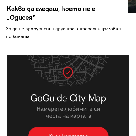
Какво да гледаш, което не е
„Одисея“
За да не пропуснеш и другите интересни заглавия
по кината