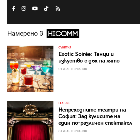
Намерено в
СЪБИТИЯ
Exotic Soirée: Танци и
изкуство с дъх на лято
ОТ ИВАН ПЪРВАНОВ
FEATURE
Непреходните театри на
София: Зад кулисите на
един по-различен спектакъл
ОТ ИВАН ПЪРВАНОВ