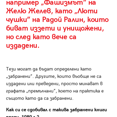
например „Фашизмът” на
Желю Желев, като „Люти
чушки” на Радой Ралин, които
биват иззети и унищожени,
но след като вече са
издадени.
Тези могат да бъдат определени като
„забранени”. Другите, които въобще не са
издадени или преведени, просто минават в
графата „премълчани”, което на практика е
същото като да са забранени.
Как си се сдобивал с такива забранени книги