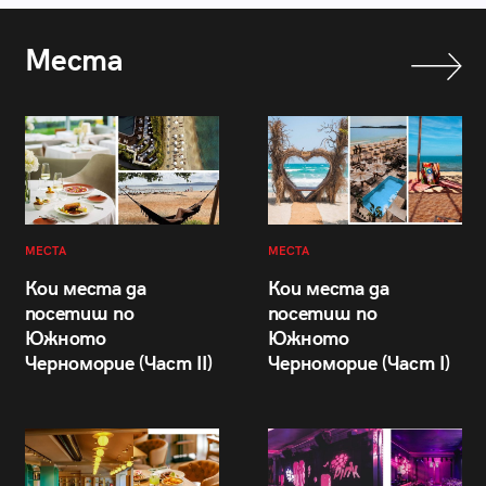
Места
МЕСТА
МЕСТА
Кои места да
Кои места да
посетиш по
посетиш по
Южното
Южното
Черноморие (Част II)
Черноморие (Част I)