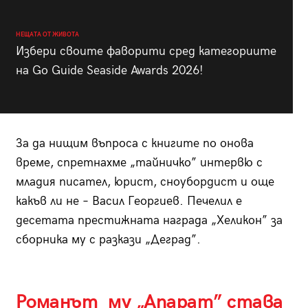
НЕЩАТА ОТ ЖИВОТА
Избери своите фаворити сред категориите
на Go Guide Seaside Awards 2026!
За да нищим въпроса с книгите по онова
време, спретнахме „тайничко” интервю с
младия писател, юрист, сноубордист и още
какъв ли не – Васил Георгиев. Печелил е
десетата престижната награда „Хеликон” за
сборника му с разкази „Деград”.
Романът му „Апарат” става