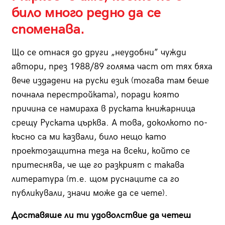
било много редно да се
споменава.
Що се отнася до други „неудобни” чужди
автори, през 1988/89 голяма част от тях бяха
вече издадени на руски език (тогава там беше
почнала перестройката), поради която
причина се намираха в руската книжарница
срещу Руската църква. А това, доколкото по-
късно са ми казвали, било нещо като
проектозащитна теза на всеки, който се
притеснява, че ще го разкрият с такава
литература (т.е. щом руснаците са го
публикували, значи може да се чете).
Доставяше ли ти удоволствие да четеш