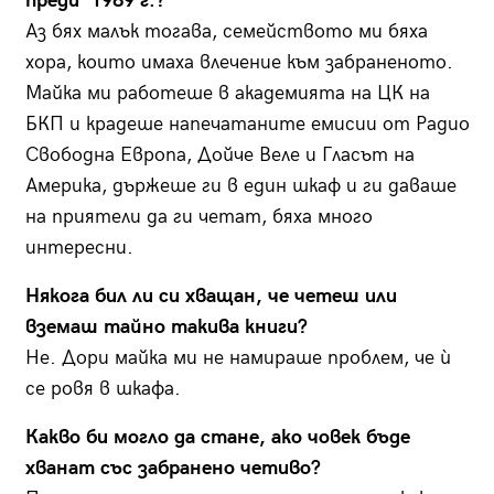
преди 1989 г.?
Аз бях малък тогава, семейството ми бяха
хора, които имаха влечение към забраненото.
Майка ми работеше в академията на ЦК на
БКП и крадеше напечатаните емисии от Радио
Свободна Европа, Дойче Веле и Гласът на
Америка, държеше ги в един шкаф и ги даваше
на приятели да ги четат, бяха много
интересни.
Някога бил ли си хващан, че четеш или
вземаш тайно такива книги?
Не. Дори майка ми не намираше проблем, че ѝ
се ровя в шкафа.
Какво би могло да стане, ако човек бъде
хванат със забранено четиво?