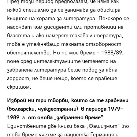
През този период предполагам, че няма как
някой специално да се занимава да обискира
къщите на хората за литература. По-скоро се
насочват към дисиденти или противници на
властта и ако намерят такава литература,
това е утежняващо тяхната отговорност
обстоятелство. Но по мое време – 1988/89,
поне сред интелектуалците четенето на
забранена литература беше повод за явна
гордост, не беше нещо, което се правеше
скришом.
Изброй ни три творби, които са те грабнали
(български, чуждестранни) в периода 1979–
1989 г. от онова „забранено време”.
Единствените две книги бяха „Фашизмът” (по
това време учехме за нацистка Германия и