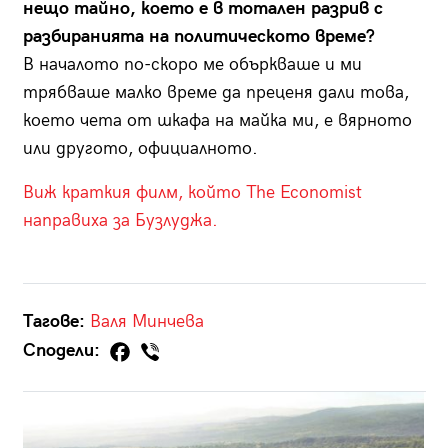
нещо тайно, което е в тотален разрив с
разбиранията на политическото време?
В началото по-скоро ме объркваше и ми
трябваше малко време да преценя дали това,
което чета от шкафа на майка ми, е вярното
или другото, официалното.
Виж краткия филм, който The Economist
направиха за Бузлуджа.
Тагове:
Валя Минчева
Сподели: