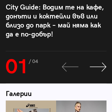
City Guide: Водим те на кафе,
донъти и коктейли във или
близо до парк – май няма как
да е по-добър!
01
/ 04
Галерии