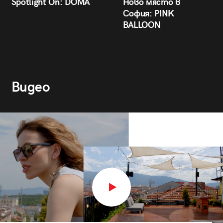
Spotlight On: DÒMA
Ново място в
София: PINK
BALLOON
Видео