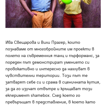
Ива Свещарова и Вили Прагер, които
познаваме от многобройните им проекти в
полето на съвременния танц и пърформанс, за
пореден път демонстрират умението си
провокативно и интересно да нахлуват в
чувствителни територии. Този път те
затварят себе си и срама в сценичната кутия,
за да го изучат отвътре и кръщават този
екперимент shamebox. След което го
превъръщат в представление, в което като