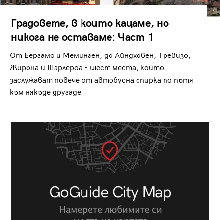
Градовете, в които кацаме, но
никога не оставаме: Част 1
От Бергамо и Меминген, до Айндховен, Тревизо,
Жирона и Шарлероа - шест места, които
заслужават повече от автобусна спирка по пътя
към някъде другаде