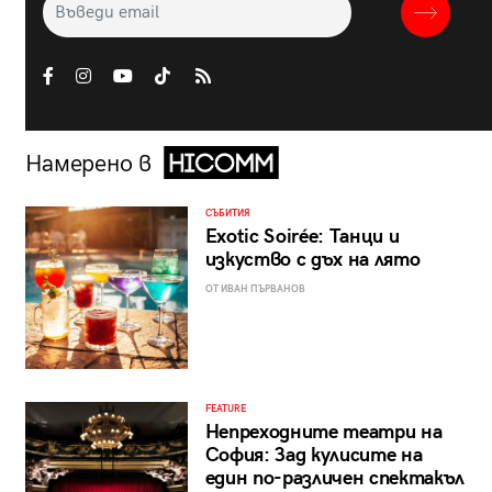
Намерено в
СЪБИТИЯ
Exotic Soirée: Танци и
изкуство с дъх на лято
ОТ ИВАН ПЪРВАНОВ
FEATURE
Непреходните театри на
София: Зад кулисите на
един по-различен спектакъл