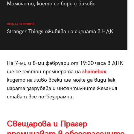
Момичето, което се бори с бикове
НЕЩАТА ОТ ЖИВОТА
Stranger Things оживява на сцената в НДК
На 7-ми и 8-ми февруари от 19:30 часа в ДНК
ще се състои премиерата на
shamebox
,
където на живо всеки ще може да види как
играта загрубява и инфантилните желания
стават все по-безсрамни.
Свещарова и Прагер
преминават в обезопасените