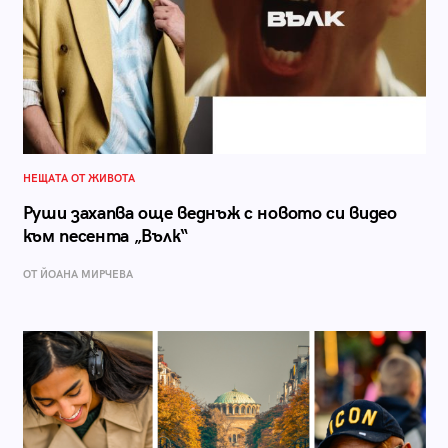
НЕЩАТА ОТ ЖИВОТА
Руши захапва още веднъж с новото си видео
към песента „Вълк“
ОТ ЙОАНА МИРЧЕВА