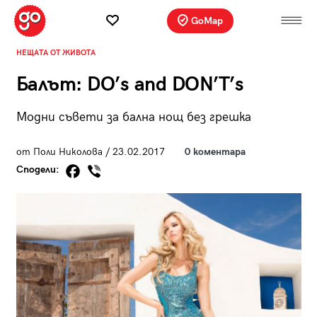
GoMap
НЕЩАТА ОТ ЖИВОТА
Балът: DO’s and DON’T’s
Модни съвети за бална нощ без грешка
от Поли Николова / 23.02.2017
0 коментара
Сподели: