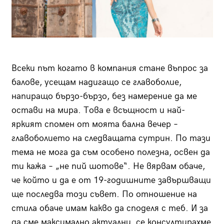
Всеки път когато в компания стане въпрос за
балове, усещам надигащо се главоболие,
напиращо бързо-бързо, без намерение да ме
остави на мира. Това е всъщност и най-
яркият спомен от моята бална вечер –
главоболието на следващата сутрин. По тази
тема не мога да съм особено полезна, освен да
ти кажа – „не пий шотове“. Не вярвам обаче,
че който и да е от 19-годишните завършващи
ще последва този съвет. По отношение на
стила обаче имам какво да споделя с теб. И за
да сме максимално актуални, се консултирахме