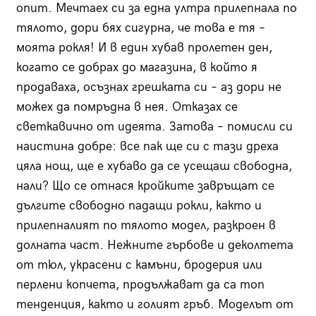
опит. Мечтаех си за една ултра прилепнала по
тялото, дори бях сигурна, че това е тя –
моята рокля! И в един хубав пролетен ден,
когато се добрах до магазина, в който я
продаваха, осъзнах грешката си – аз дори не
можех да помръдна в нея. Отказах се
светкавично от идеята. Затова – помисли си
наистина добре: все пак ще си с тази дреха
цяла нощ, ще е хубаво да се усещаш свободна,
нали? Що се отнася кройките завръщат се
дългите свободно падащи рокли, както и
прилепналият по тялото модел, разкроен в
долната част. Нежните гърбове и деколтета
от тюл, украсени с камъни, бродерия или
перлени копчета, продължават да са топ
тенденция, както и голият гръб. Моделът от