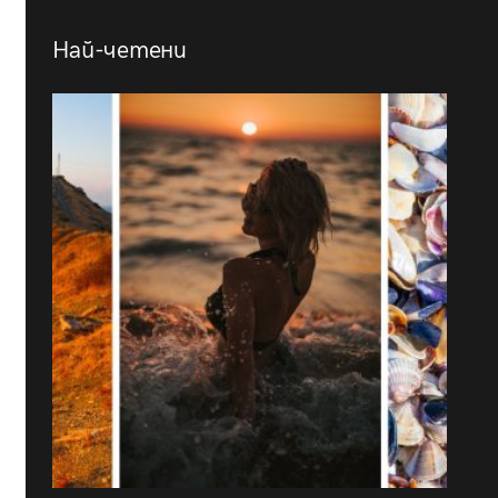
Най-четени