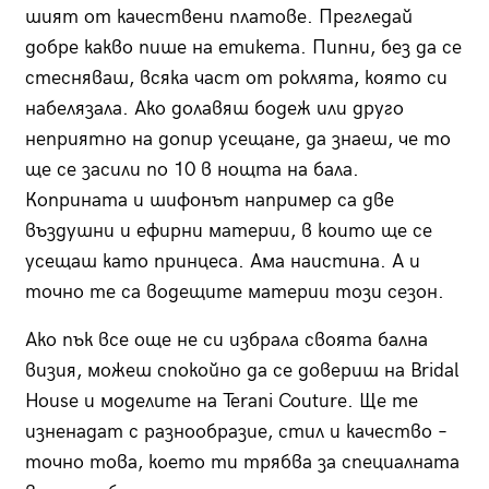
шият от качествени платове. Прегледай
добре какво пише на етикета. Пипни, без да се
стесняваш, всяка част от роклята, която си
набелязала. Ако долавяш бодеж или друго
неприятно на допир усещане, да знаеш, че то
ще се засили по 10 в нощта на бала.
Коприната и шифонът например са две
въздушни и ефирни материи, в които ще се
усещаш като принцеса. Ама наистина. А и
точно те са водещите материи този сезон.
Ако пък все още не си избрала своята бална
визия, можеш спокойно да се довериш на Bridal
House и моделите на Terani Couture. Ще те
изненадат с разнообразие, стил и качество –
точно това, което ти трябва за специалната