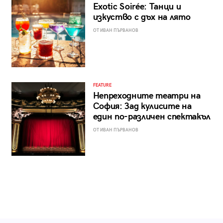
Exotic Soirée: Танци и
изкуство с дъх на лято
ОТ ИВАН ПЪРВАНОВ
FEATURE
Непреходните театри на
София: Зад кулисите на
един по-различен спектакъл
ОТ ИВАН ПЪРВАНОВ