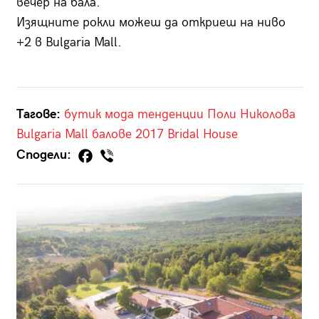
вечер на бала.
Изящните рокли можеш да откриеш на ниво
+2 в Bulgaria Mall.
Тагове:
бутик
мода
тенденции
Поли Николова
Bulgaria Mall
балове 2017
Bridal House
Сподели: