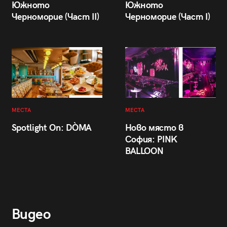
Южното
Южното
Черноморие (Част II)
Черноморие (Част I)
МЕСТА
МЕСТА
Spotlight On: DÒMA
Ново място в
София: PINK
BALLOON
Видео