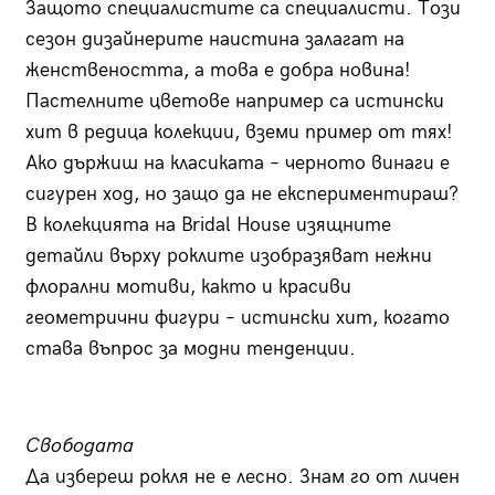
Защото специалистите са специалисти. Този
сезон дизайнерите наистина залагат на
женствеността, а това е добра новина!
Пастелните цветове например са истински
хит в редица колекции, вземи пример от тях!
Ако държиш на класиката – черното винаги е
сигурен ход, но защо да не експериментираш?
В колекцията на Bridal House изящните
детайли върху роклите изобразяват нежни
флорални мотиви, както и красиви
геометрични фигури – истински хит, когато
става въпрос за модни тенденции.
Свободата
Да избереш рокля не е лесно. Знам го от личен