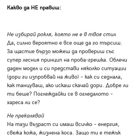
Какво да НЕ правиш:
Не избирай рокля, която не е в твоя стил
Да, силно вероятно е все още да го търсиш.
За щастие бързо можеш да провериш със
супер лесния принцип на проба-грешка. Облечи
даден модел и си представи няколко ситуации
(дори ги изпробвай на живо) – как си седнала,
как танцуваш, ако искаш скачай дори. Добре ли
ти беше? Поглеждайки се в огледалото –
хареса ли се?
Не прекалявай
На тази възраст си имаш всичко – енергия,
свежа кожа, жизнена коса. Защо ти е тежък