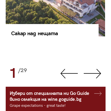
Сакар над нещата
1
/29
Избери от специалната ни Go Guide
вино селекция на wine.goguide.bg
Grape expectations - great taste!