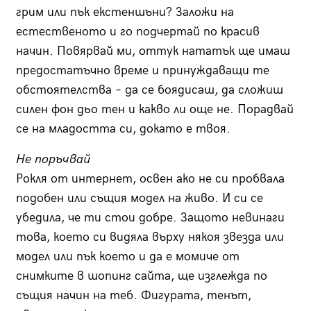
грим или пък екстеншъни? Заложи на
естественото и го подчертай по красив
начин. Повярвай ми, оттук нататък ще имаш
предостатъчно време и принуждаващи те
обстоятелства – да се боядисаш, да сложиш
силен фон дьо тен и какво ли още не. Порадвай
се на младостта си, докато е твоя.
Не поръчвай
Рокля от интернет, освен ако не си пробвала
подобен или същия модел на живо. И си се
убедила, че ти стои добре. Защото невинаги
това, което си видяла върху някоя звезда или
модел или пък което и да е момиче от
снимките в шопинг сайта, ще изглежда по
същия начин на теб. Фигурата, тенът,