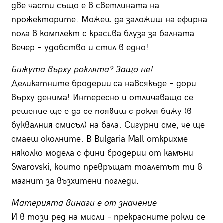
две части също е в светлината на
прожекторите. Можеш да заложиш на ефирна
пола в комплект с красива блуза за балната
вечер – удобство и стил в едно!
Бижута върху роклята? Защо не!
Деликатните бродерии са навсякъде – дори
върху денима! Интересно и отличаващо се
решение ще е да се появиш с рокля бижу (в
буквалния смисъл) на бала. Сигурни сме, че ще
смаеш околните. В Bulgaria Mall открихме
няколко модела с фини бродерии от камъни
Swarovski, които превръщат тоалетът ти в
магнит за възхитени погледи.
Материята винаги е от значение
И в този ред на мисли – прекрасните рокли се