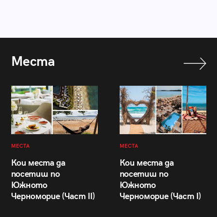
Места
МЕСТА
МЕСТА
Кои места да
Кои места да
посетиш по
посетиш по
Южното
Южното
Черноморие (Част II)
Черноморие (Част I)