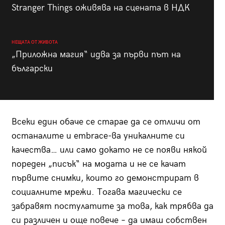
Stranger Things оживява на сцената в НДК
НЕЩАТА ОТ ЖИВОТА
„Приложна магия“ идва за първи път на
български
Всеки един обаче се старае да се отличи от
останалите и embrace-ва уникалните си
качества… или само докато не се появи някой
пореден „писък“ на модата и не се качат
първите снимки, които го демонстрират в
социалните мрежи. Тогава магически се
забравят постулатите за това, как трябва да
си различен и още повече – да имаш собствен