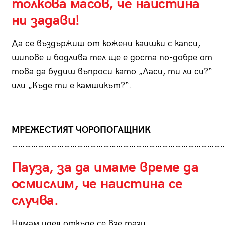
толкова масов, че наистина
ни задави!
Да се въздържиш от кожени каишки с капси,
шипове и бодлива тел ще е доста по-добре от
това да будиш въпроси като „Ласи, ти ли си?“
или „Къде ти е камшикът?“.
МРЕЖЕСТИЯТ ЧОРОПОГАЩНИК
………………………………………………………………………………………
Пауза, за да имаме време да
осмислим, че наистина се
случва.
Нямам идея откъде се взе тази