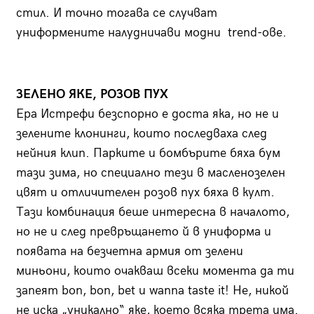
стил. И точно тогава се случват
униформените налудничави модни trend-ове.
ЗЕЛЕНО ЯКЕ, РОЗОВ ПУХ
Ера Истрефи безспорно е доста яка, но не и
зелените клонинги, които последваха след
нейния клип. Парките и бомбърите бяха бум
тази зима, но специално тези в масленозелен
цвят и отличителен розов пух бяха в култ.
Тази комбинация беше интересна в началото,
но не и след превръщането й в униформа и
появата на безчетна армия от зелени
миньони, които очакваш всеки момента да ти
запеят bon, bon, bet u wanna taste it! Не, никой
не иска „уникално“ яке, което всяка трета има.