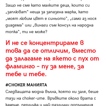
Защо не сме като малките деца, които си
„заплюват“ неща за запазена марка, като
„моят любим цвят е синьото“, „само аз нося
диадема“ или „винаги съм консул на народна
топка“, ти не може?
И не се концентрираме в
това да се отличим, вместо
да залагаме на якето с пух от
фламинго – пу за мене, за
тебе и тебе.
#CHOKER МАНИЯТА
Следващата модна вълна, която ни заля, беше
тази на choker-ите. Връвките около врата с
камъче, перличка и най-различни допълнения