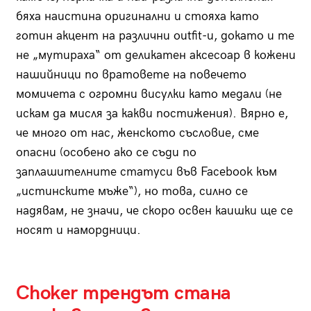
бяха наистина оригинални и стояха като
готин акцент на различни outfit-и, докато и те
не „мутираха“ от деликатен аксесоар в кожени
нашийници по вратовете на повечето
момичета с огромни висулки като медали (не
искам да мисля за какви постижения). Вярно е,
че много от нас, женското съсловие, сме
опасни (особено ако се съди по
заплашителните статуси във Facebook към
„истинските мъже“), но това, силно се
надявам, не значи, че скоро освен каишки ще се
носят и намордници.
Choker трендът стана