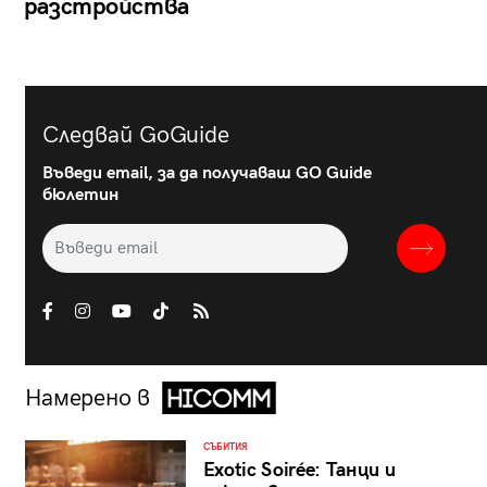
разстройства
Следвай GoGuide
Въведи email, за да получаваш GO Guide
бюлетин
Намерено в
СЪБИТИЯ
Exotic Soirée: Танци и