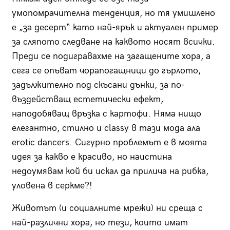
умопомрачителна тенденция, но тя умишлено
е „за десерт“ като най-ярък и актуален пример
за сляпото следване на каквото носят всички.
Преди се подигравахме на загащените хора, а
сега се опъват чорапогащници до гърлото,
задължително под скъсани дънки, за по-
въздействащ естетически ефект,
наподобяващ връзка с картофи. Няма нищо
елегантно, стилно и classy в тази мода ала
erotic dancers. Сигурно проблемът е в моята
идея за какво е красиво, но наистина
недоумявам кой би искал да прилича на рибка,
уловена в серкме?!
Животът (и социалните мрежи) ни среща с
най-различни хора, но тези, които имат