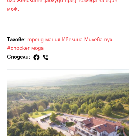
или женските заблуди през погледа на един
мъж.
Тагове:
тренд
мания
Ивелина Милева
пух
#chocker
мода
Сподели: