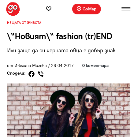
GoMap
НЕЩАТА ОТ ЖИВОТА
\“Новият\“ fashion (tr)END
Или защо да си черната овца е добър знак
от Ивелина Милева / 28.04.2017
0 коментара
Сподели: