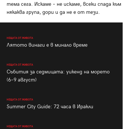
тема сега. Искаме – не искаме, всеки спада към
някаква група, дори и да не е от тези.
НЕЩАТА ОТ ЖИВОТА
Лятото винаги е в минало време
НЕЩАТА ОТ ЖИВОТА
Събития за седмицата: уикенд на морето
(6–9 август)
НЕЩАТА ОТ ЖИВОТА
Summer City Guide: 72 часа в Иракли
НЕЩАТА ОТ ЖИВОТА