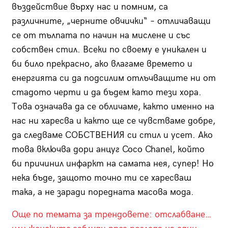
въздействие върху нас и помним, са
различните, „черните овчички“ – отличаващи
се от тълпата по начин на мислене и със
собствен стил. Всеки по своему е уникален и
би било прекрасно, ако влагаме времето и
енергията си да подсилим отлъчващите ни от
стадото черти и да бъдем като тези хора.
Това означава да се обличаме, както именно на
нас ни харесва и както ще се чувстваме добре,
да следваме СОБСТВЕНИЯ си стил и усет. Ако
това включва дори анцуг Coco Chanel, който
би причинил инфаркт на самата нея, супер! Но
нека бъде, защото точно ти се харесваш
така, а не заради поредната масова мода.
Още по темата за трендовете: отслабване…