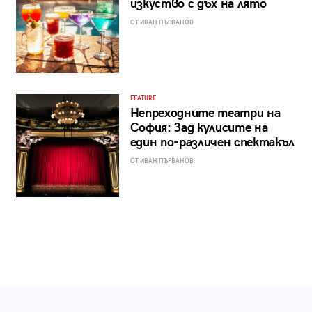
изкуство с дъх на лято
ОТ ИВАН ПЪРВАНОВ
FEATURE
Непреходните театри на
София: Зад кулисите на
един по-различен спектакъл
ОТ ИВАН ПЪРВАНОВ