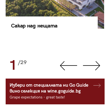
Сакар над нещата
1
/29
Избери от специалната ни Go Guide
вино селекция на wine.goguide.bg
Grape expectations - great taste!