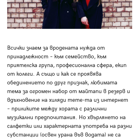
Всички знаем за вродената нужда от
принадлежност – към семейство, към
приятелска група, професионална сфера, екип
от колеги. А също и как се проявява
обединението по друг признак, любимата
тема за огромен набор от майтапи в резерв и
вдъхновение на хиляди meme-та из интернет
– приликите между хората с различни
музикални предпочитания. Но хвърлянето на
салфетки или характерната употреба на разни
субстанции (освен урана във водата) не са