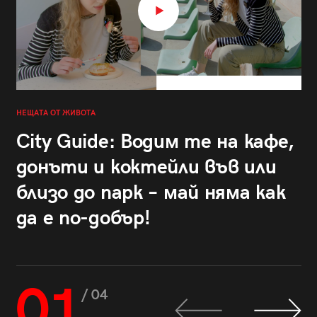
НЕЩАТА ОТ ЖИВОТА
City Guide: Водим те на кафе,
донъти и коктейли във или
близо до парк – май няма как
да е по-добър!
01
/ 04