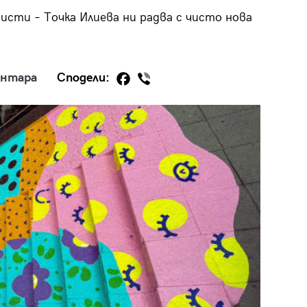
сти – Точка Илиева ни радва с чисто нова
ентара
Сподели:
29
/29