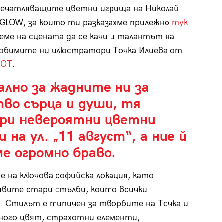
печатляващите цветни игрища на Николай
GLOW, за които ти разказахме прилежно
тук
еме на сцената да се качи и талантът на
любимите ни илюстратори Точка Илиева от
ПОТ
.
ално за жадните ни за
тво сърца и души, тя
ри невероятни цветни
 на ул. „11 август“, а ние й
ме огромно браво.
е на ключова софийска локация, като
ивите стари стълби, които всички
. Стилът е типичен за творбите на Точка и
ного цвят, страхотни елементи,