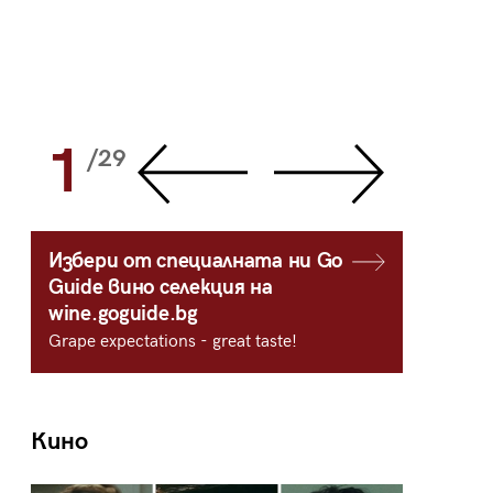
1
2
/29
/
Избери от специалната ни Go
Guide вино селекция на
wine.goguide.bg
Grape expectations - great taste!
Кино