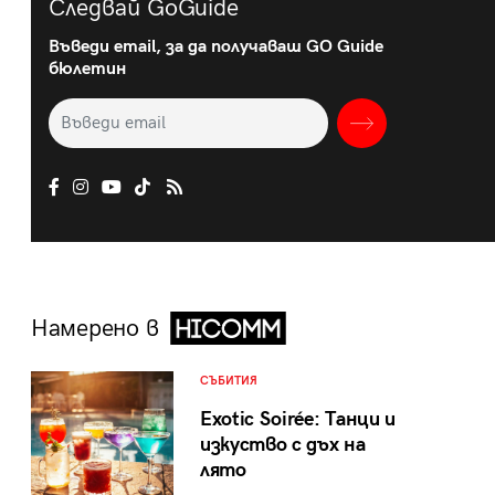
Следвай GoGuide
Въведи email, за да получаваш GO Guide
бюлетин
Намерено в
СЪБИТИЯ
Exotic Soirée: Танци и
изкуство с дъх на
лято