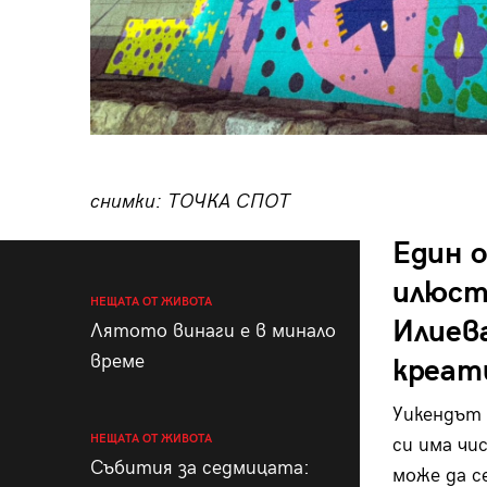
снимки: ТОЧКА СПОТ
Един 
илюст
НЕЩАТА ОТ ЖИВОТА
Илиева
Лятото винаги е в минало
време
креат
Уикендът 
НЕЩАТА ОТ ЖИВОТА
си има чи
Събития за седмицата:
може да с