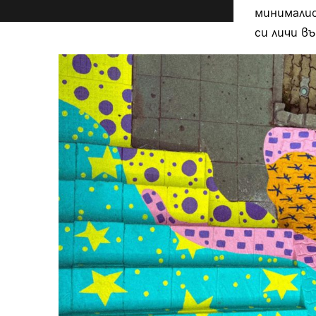
минималис
си личи в