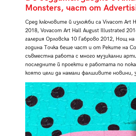
Monsters, част от Advertisi
Сред ключовите й изложби са Vivacom Art Hall
2018, Vovacom Art Hall August Illustrated 201
галерия Орловска 10 Габрово 2012, Нощ на
година Точка беше част и от Реките на С
съвместна работа с много музикални арти
последните й проекти е работата по покан
която цели да намали фалшивите новини, 