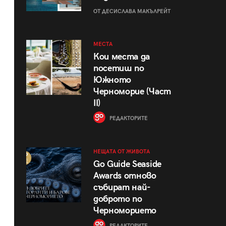
ОТ ДЕСИСЛАВА МАКЪЛРЕЙТ
МЕСТА
Кои места да
посетиш по
Южното
Черноморие (Част
II)
РЕДАКТОРИТЕ
НЕЩАТА ОТ ЖИВОТА
Go Guide Seaside
Awards отново
събират най-
доброто по
Черноморието