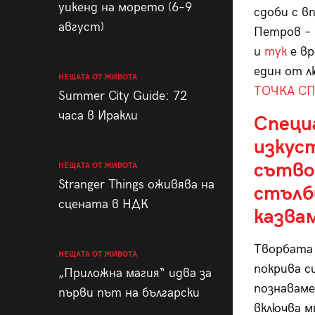
уикенд на морето (6–9
сдоби с в
август)
Петров – 
и
тук
е вр
един от 
НЕЩАТА ОТ ЖИВОТА
ТОЧКА С
Summer City Guide: 72
часа в Иракли
Специ
изкус
сътво
НЕЩАТА ОТ ЖИВОТА
Stranger Things оживява на
стълби
сцената в НДК
казва
Творбата 
НЕЩАТА ОТ ЖИВОТА
покрива с
„Приложна магия“ идва за
познаваме
първи път на български
включва м