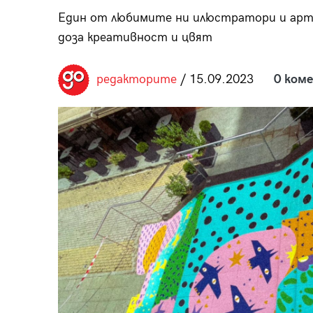
пания
Един от любимите ни илюстратори и арти
доза креативност и цвят
редакторите
/ 15.09.2023
0 ком
28
/29