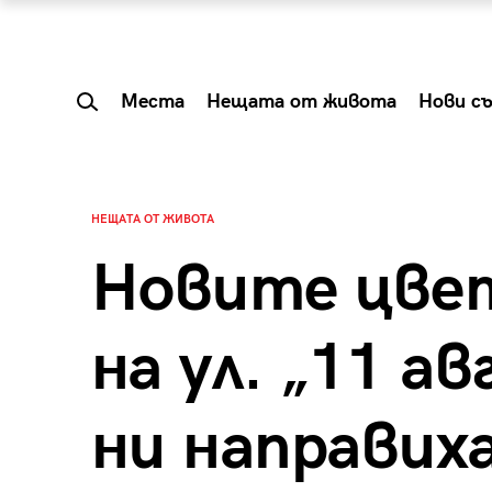
Места
Нещата от живота
Нови с
НЕЩАТА ОТ ЖИВОТА
Новите цве
на ул. „11 а
ни направих
 Shareable:
Summer Prelude: ка
лги вечери и
започва лятото в 