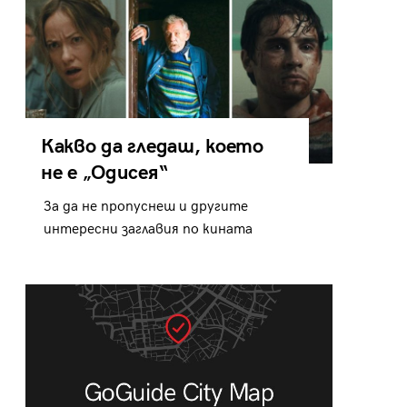
Какво да гледаш, което
не е „Одисея“
За да не пропуснеш и другите
интересни заглавия по кината