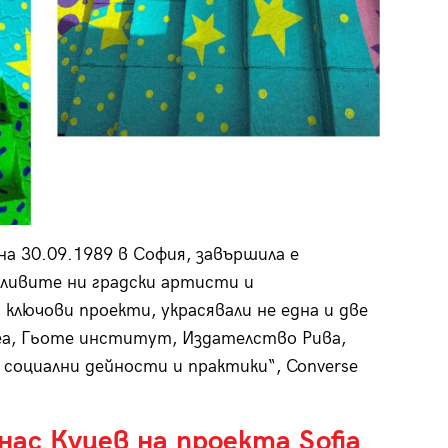
на 30.09.1989 в София, завършила е
тливите ни градски артисти и
лючови проекти, украсявали не една и две
веа, Гьоте институт, Издателство Рива,
 социални дейности и практики“, Converse
нас Куцев на проекта Sofia