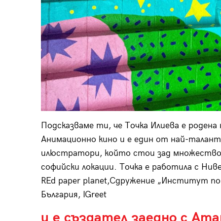
Подсказваме ти, че Точка Илиева е родена 
Анимационно кино и е един от най-талан
илюстратори, който стои зад множество к
софийски локации. Точка е работила с Ни
REd paper planet,Сдружение „Институт по
България, IGreet
и е създател заедно с Ата