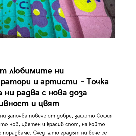
от любимите ни
ратори и артисти – Точка
 ни радва с нова доза
ивност и цвят
ни започва повече от добре, защото София
сто нов, цветен и красив спот, на който
е порадваме. След като градът ни вече се