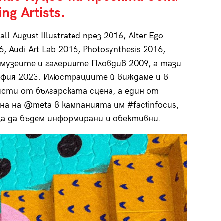
ng Artists.
 August Illustrated през 2016, Alter Ego
6, Audi Art Lab 2016, Photosynthesis 2016,
 музеите и галериите Пловдив 2009, а тази
офия 2023. Илюстрациите й виждаме и в
сти от българската сцена, а един от
а на @meta в кампанията им #factinfocus,
за да бъдем информирани и обективни.