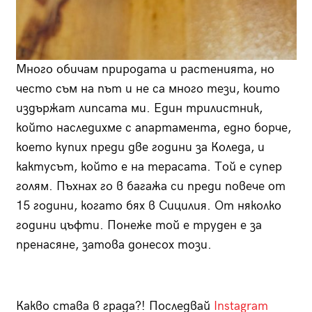
Много обичам природата и растенията, но
често съм на път и не са много тези, които
издържат липсата ми. Един трилистник,
който наследихме с апартамента, едно борче,
което купих преди две години за Коледа, и
кактусът, който е на терасата. Той е супер
голям. Пъхнах го в багажа си преди повече от
15 години, когато бях в Сицилия. От няколко
години цъфти. Понеже той е труден е за
пренасяне, затова донесох този.
Какво става в града?! Последвай
Instagram