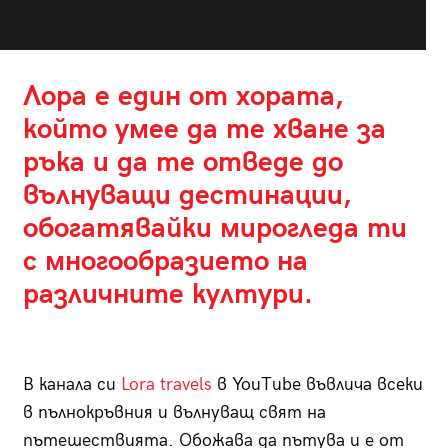
Лора е един от хората,
който умее да те хване за
ръка и да те отведе до
вълнуващи дестинации,
обогатявайки мирогледа ти
с многообразието на
различните култури.
В канала си
Lora travels
в YouТube въвлича всеки
в пълнокръвния и вълнуващ свят на
пътешествията. Обожава да пътува и е от