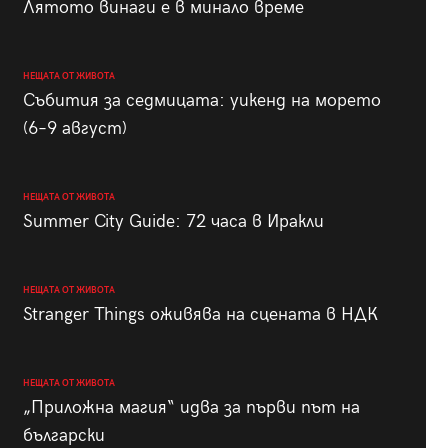
Лятото винаги е в минало време
НЕЩАТА ОТ ЖИВОТА
Събития за седмицата: уикенд на морето
(6–9 август)
НЕЩАТА ОТ ЖИВОТА
Summer City Guide: 72 часа в Иракли
НЕЩАТА ОТ ЖИВОТА
Stranger Things оживява на сцената в НДК
НЕЩАТА ОТ ЖИВОТА
„Приложна магия“ идва за първи път на
български