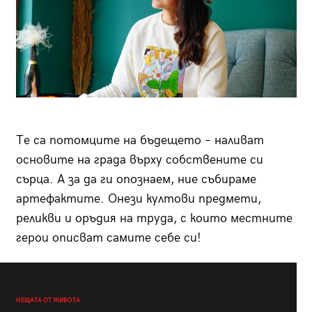
Те са потомците на бъдещето – наливат
основите на града върху собствените си
сърца. А за да ги опознаем, ние събираме
артефактите. Онези култови предмети,
реликви и оръдия на труда, с които местните
герои описват самите себе си!
НЕЩАТА ОТ ЖИВОТА