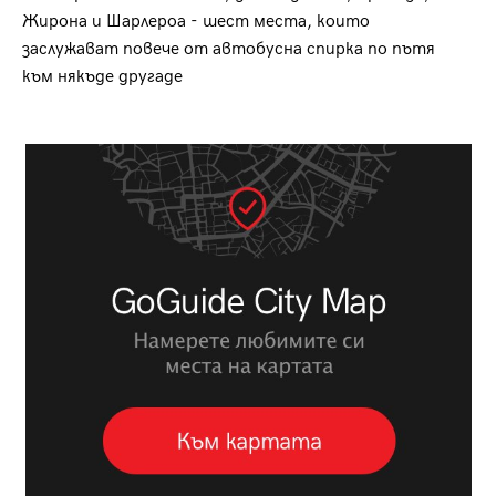
Жирона и Шарлероа - шест места, които
заслужават повече от автобусна спирка по пътя
към някъде другаде