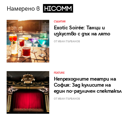
Намерено в
СЪБИТИЯ
Exotic Soirée: Танци и
изкуство с дъх на лято
ОТ ИВАН ПЪРВАНОВ
FEATURE
Непреходните театри на
София: Зад кулисите на
един по-различен спектакъл
ОТ ИВАН ПЪРВАНОВ