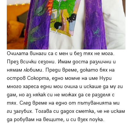
Очилата винаги са с мен и без тях не мога.
През всички сезони. Имам доста различни и
нямам любими. Преди време, докато бях на
остров Сокорта, едно момче на име Нури
много хареса едни мои очила и искаше да му ги
дам, но аз някак си не можах да се разделя с
тях. След време на едно от пътуванията ми
ги загубих. Тогава си дадох сметка, че не искам
да робувам на вещите, и си взех поука.