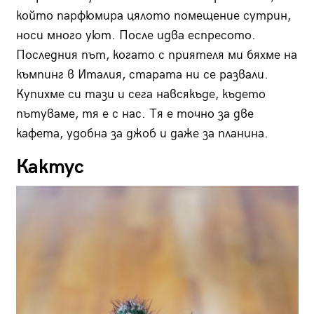
който парфюмира цялото помещение сутрин,
носи много уют. После идва еспресото.
Последния път, когато с приятеля ми бяхме на
къмпинг в Италия, старата ни се развали.
Купихме си тази и сега навсякъде, където
пътуваме, тя е с нас. Тя е точно за две
кафета, удобна за джоб и даже за планина.
Кактус