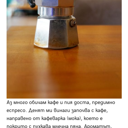
Аз много обичам кафе и пия доста, предимно
еспресо. Денят ми винаги започва с кафе,
направено от кафеварка (мока), което е
покрито с пухкава млечна пяна. Ароматът,