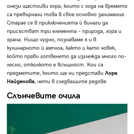
онези щастливи хора, които с хода на времето
са превърнали това в свое основно занимание.
Старае се в приключенията ѝ винаги да
присъстват три елемента – природа, хора и
храна. Нищо чудно, познаваме я и в
кулинарното ѝ амплоа, както и като човек,
който прави готвенето да изглежда много по-
лесно, отколкото е всъщност. Кои са
предметите, които ще ни представи
Лора
Найденова
, чети в следващите редове.
Слънчевите очила