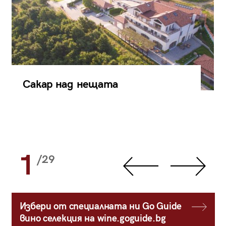
Сакар над нещата
1
/29
Избери от специалната ни Go Guide
вино селекция на wine.goguide.bg