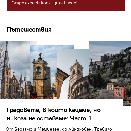
Grape expectations - great taste!
Пътешествия
Градовете, в които кацаме, но
никога не оставаме: Част 1
От Бергамо и Меминген, до Айндховен, Тревизо,