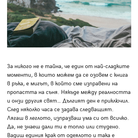
За никого не е тайна, че един от най-сладките
моменти, в които можем да се озовем с книга
в ръка, е мигът, в който сме изправени на
пропастта на съня. Някъде между реалността
и онзи другия свят… Дългият ден е приключил.
След няколко часа се задава следващият.
Лягаш в леглото, изпразваш ума си от всичко.
Да, не знаеш дали ти е топло или студено.
Вадиш единия крак от одеялото и така е