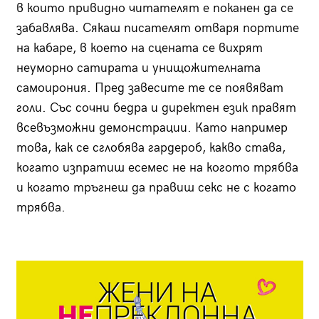
в които привидно читателят е поканен да се
забавлява. Сякаш писателят отваря портите
на кабаре, в което на сцената се вихрят
неуморно сатирата и унищожителната
самоирония. Пред завесите те се появяват
голи. Със сочни бедра и директен език правят
всевъзможни демонстрации. Като например
това, как се сглобява гардероб, какво става,
когато изпратиш есемес не на когото трябва
и когато тръгнеш да правиш секс не с когато
трябва.