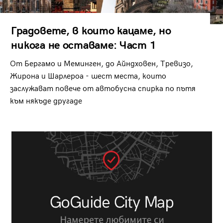
Градовете, в които кацаме, но
никога не оставаме: Част 1
От Бергамо и Меминген, до Айндховен, Тревизо,
Жирона и Шарлероа - шест места, които
заслужават повече от автобусна спирка по пътя
към някъде другаде