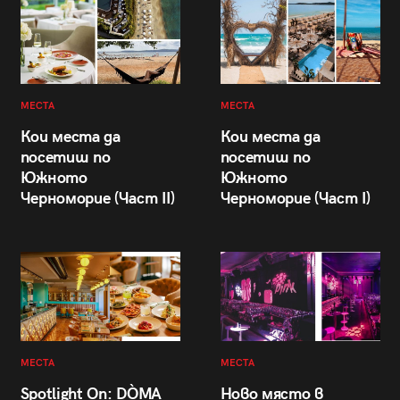
МЕСТА
МЕСТА
Кои места да
Кои места да
посетиш по
посетиш по
Южното
Южното
Черноморие (Част II)
Черноморие (Част I)
МЕСТА
МЕСТА
Spotlight On: DÒMA
Ново място в