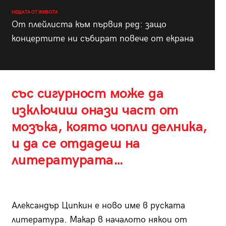
НЕЩАТА ОТ ЖИВОТА
От плейлиста към първия ред: защо
концертите ни събират повече от екрана
със сигурност може да
изключиш онази част от
мозъка, която чопли делника,
и да се отдадеш на
литературата…
Александър Ципкин е ново име в руската
литература. Макар в началото някои от