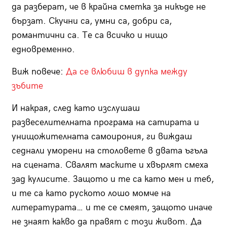
да разберат, че в крайна сметка за никъде не
бързат. Скучни са, умни са, добри са,
романтични са. Те са всичко и нищо
едновременно.
Виж повече:
Да се влюбиш в дупка между
зъбите
И накрая, след като изслушаш
развеселителната програма на сатирата и
унищожителната самоирония, ги виждаш
седнали уморени на столовете в двата ъгъла
на сцената. Свалят маските и хвърлят смеха
зад кулисите. Защото и те са като мен и теб,
и те са като руското лошо момче на
литературата… и те се смеят, защото иначе
не знаят какво да правят с този живот. Да