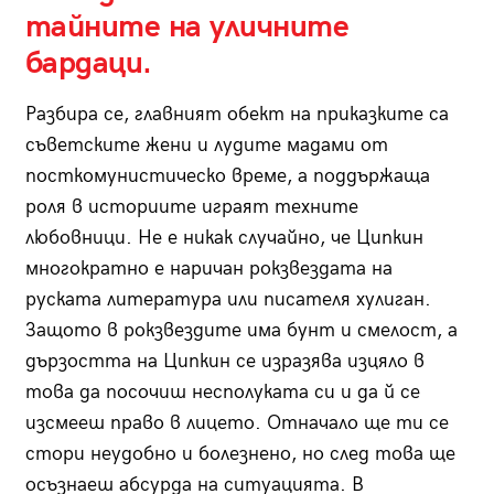
тайните на уличните
бардаци.
Разбира се, главният обект на приказките са
съветските жени и лудите мадами от
посткомунистическо време, а поддържаща
роля в историите играят техните
любовници. Не е никак случайно, че Ципкин
многократно е наричан рокзвездата на
руската литература или писателя хулиган.
Защото в рокзвездите има бунт и смелост, а
дързостта на Ципкин се изразява изцяло в
това да посочиш несполуката си и да й се
изсмееш право в лицето. Отначало ще ти се
стори неудобно и болезнено, но след това ще
осъзнаеш абсурда на ситуацията. В