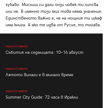
хубаво. Мислиш си дали онзи човек ти липсва
или не. В именно този миг това няма значение.
Единственото важно е, че на нощния ти шкаф
има книга. А ако тя идва от Русия, то тогава
НЕЩАТА ОТ ЖИВОТА
Събития на седмицата: 10–16 август
НЕЩАТА ОТ ЖИВОТА
Лятото винаги е в минало време
НЕЩАТА ОТ ЖИВОТА
Summer City Guide: 72 часа в Иракли