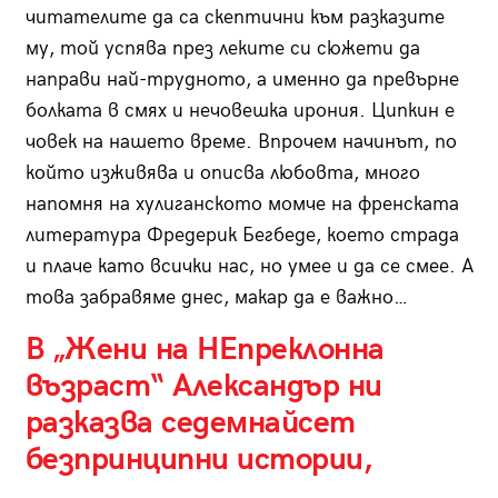
читателите да са скептични към разказите
му, той успява през леките си сюжети да
направи най-трудното, а именно да превърне
болката в смях и нечовешка ирония. Ципкин е
човек на нашето време. Впрочем начинът, по
който изживява и описва любовта, много
напомня на хулиганското момче на френската
литература Фредерик Бегбеде, което страда
и плаче като всички нас, но умее и да се смее. А
това забравяме днес, макар да е важно…
В „Жени на НЕпреклонна
възраст“ Александър ни
разказва седемнайсет
безпринципни истории,