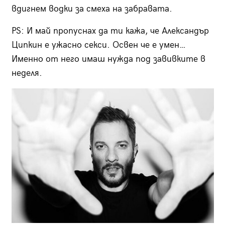
вдигнем водки за смеха на забравата.
PS: И май пропуснах да ти кажа, че Александър
Ципкин е ужасно секси. Освен че е умен…
Именно от него имаш нужда под завивките в
неделя.