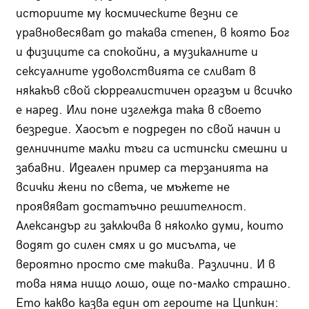
историите му космическите везни се
уравновесяват до такава степен, в която Бог
и физиците са спокойни, а музикалните и
сексуалните удоволствията се сливат в
някакъв свой сюрреалистичен оргазъм и всичко
е наред. Или поне изглежда така в своето
безредие. Хаосът е подреден по свой начин и
делничните малки тъги са истински смешни и
забавни. Идеален пример са терзанията на
всички жени по света, че мъжете не
проявяват достатъчно решителност.
Александър ги заключва в няколко думи, които
водят до силен смях и до мисълта, че
вероятно просто сме такива. Различни. И в
това няма нищо лошо, още по-малко страшно.
Ето какво казва един от героите на Ципкин: