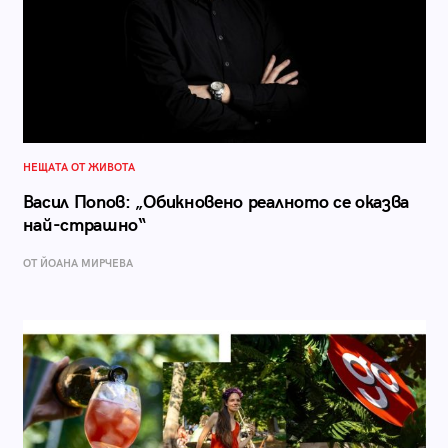
НЕЩАТА ОТ ЖИВОТА
Васил Попов: „Обикновено реалното се оказва
най-страшно“
ОТ ЙОАНА МИРЧЕВА