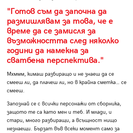
"Готов съм да започна да
размишлявам за това, че е
време да се замисля за
възможността след няколко
години да намекна за
сватбена перспектива."
Мхммм, кимаш разбиращо и не знаеш да се
смееш ли, да плачеш ли, но в крайна сметка… се
смееш.
Запознай се с всички персонажи от сборника,
защото те са като мен и теб. И млади, и
стари, много разбиращи, а всъщност нищо
незнаещи. Бързат във всеки момент само за