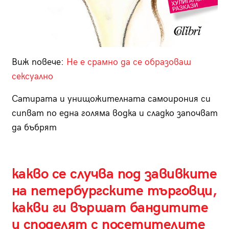
Виж повече:
Не е срамно да се образоваш
сексуално
Сатирата и унищожителната самоирония си
сипват по една голяма водка и сладко започват
да бъбрят
какво се случва под завивките
на петербургските търговци,
какви ги вършат бандитите
и споделят с посетителите