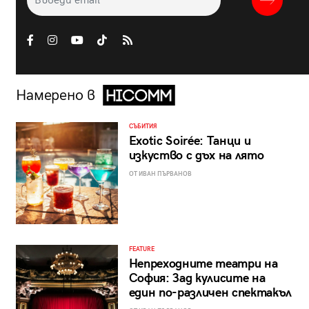
Намерено в
СЪБИТИЯ
Exotic Soirée: Танци и
изкуство с дъх на лято
ОТ ИВАН ПЪРВАНОВ
FEATURE
Непреходните театри на
София: Зад кулисите на
един по-различен спектакъл