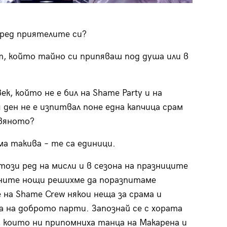
пред приятелите си?
т, който тайно си припяваш под душа или в
ек, който не е бил на Shame Party и на
 ден не е изпитвал поне една капчица срам
вяното?
ма такива – те са единици.
този ред на мисли и в сезона на празниците
ните нощи решихме да поразпитаме
 на Shame Crew някои неща за срама и
 на доброто парти. Запознай се с хората
, които ни припомниха танца на Макарена и