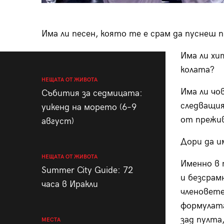
Има ли песен, която те е срам да пуснеш 
Има ли хи
колата?
НЕЩАТА ОТ ЖИВОТА
Има ли чов
Събития за седмицата:
следващия
уикенд на морето (6–9
от прежи
август)
Дори да и
НЕЩАТА ОТ ЖИВОТА
Именно в 
Summer City Guide: 72
и безсрам
часа в Иракли
членовете
формулата
зад пулта
МЕСТА