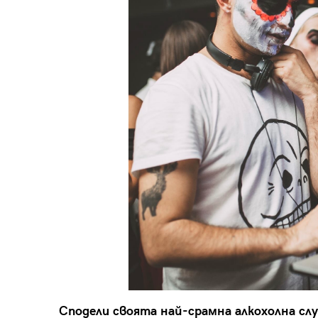
Сподели своята най-срамна алкохолна слу