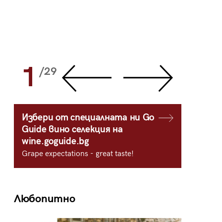
1
2
/29
/
Избери от специалната ни Go
Guide вино селекция на
wine.goguide.bg
Grape expectations - great taste!
Любопитно