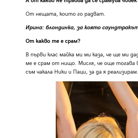
А от какво не трябва да се срамува човек
От нещата, които го радват.
Ирина: блондинка, за която саундтракът
От какво те е срам?
В първи клас майка ми ми каза, че ще ми да
ме е срам от нищо. Мисля, че още тогава в
съм чакала Ники и Паци, за да я реализирам