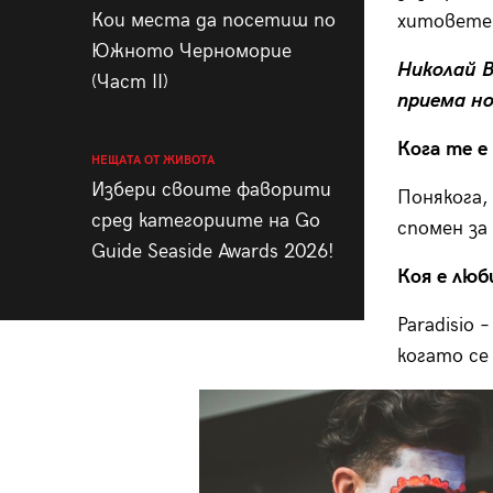
Кои места да посетиш по
хитовете
Южното Черноморие
Николай 
(Част II)
приема н
Кога те е
НЕЩАТА ОТ ЖИВОТА
Избери своите фаворити
Понякога,
сред категориите на Go
спомен за
Guide Seaside Awards 2026!
Коя е люб
Paradisio
когато се