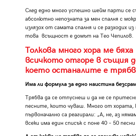
След едно много успешно шейм парти се с
абсолютно непозната за мен спалня с мокр
излязох от самата спалня и се разходих и
това всъщност е домът на Тео Чепилов.
Толкова много хора ме бяха 
всичкото отгоре в същия д
което останалите е трябв
Има ли формула за едно наистина безсра
Трябва да се отпуснеш и да не се притесн
песните, които чуваш. Много от хората, 
първоначално са реагирали: „А, не, аз няма
всеки има един списък с поне 40 – 50 песн