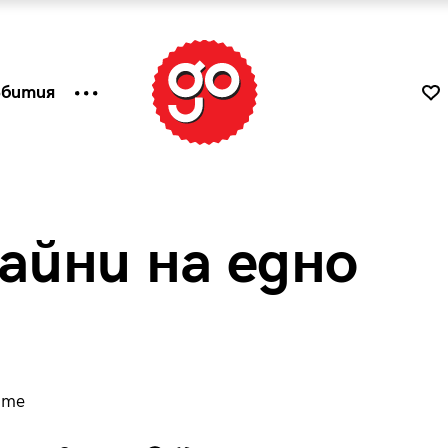
ъбития
йни на едно
ame
к
Tender is the Wine – Какво
чаша
се пие на Лазурния бряг