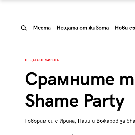
Места
Нещата от живота
Нови с
НЕЩАТА ОТ ЖИВОТА
Срамните та
Shame Party
Говорим си с Ирина, Паци и Въжаров за Sh
 Shareable:
Summer Prelude: ка
лги вечери и
започва лятото в 