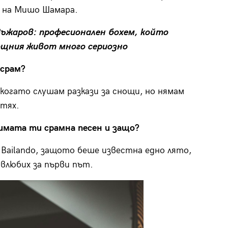
 на Мишо Шамара.
Въжаров: професионален бохем, който
ощния живот много сериозно
 срам?
 когато слушам разкази за снощи, но нямам
 тях.
имата ти срамна песен и защо?
 – Bailando, защото беше известна едно лято,
 влюбих за първи път.