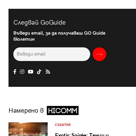
Следвай GoGuide
Въведи email, за да получаваш GO Guide
бюлетин
Намерено в
СЪБИТИЯ
Exotic Soirée: Танци и