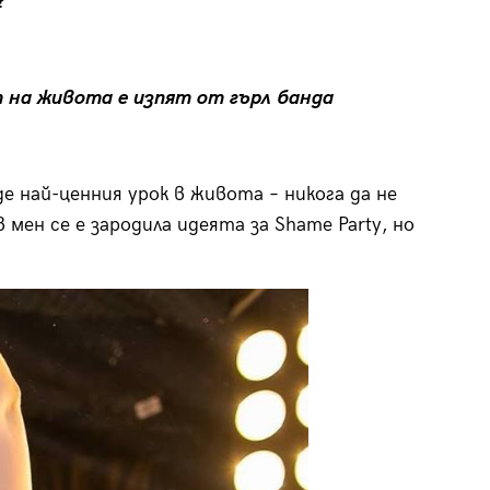
?
 на живота е изпят от гърл банда
де най-ценния урок в живота – никога да не
 мен се е зародила идеята за Shame Party, но
.