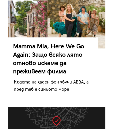
Mamma Mia, Here We Go
Again: Защо всяко лято
отново искаме да
преживеем филма
Където на заден фон звучи ABBA, а
пред теб е синьото море