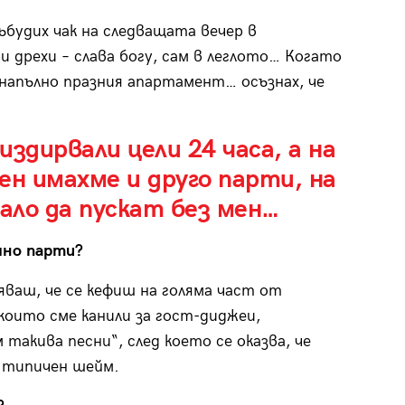
ъбудих чак на следващата вечер в
и дрехи – слава богу, сам в леглото… Когато
з напълно празния апартамент… осъзнах, че
издирвали цели 24 часа, а на
ен имахме и друго парти, на
ало да пускат без мен…
мно парти?
яваш, че се кефиш на голяма част от
които сме канили за гост-диджеи,
м такива песни“, след което се оказва, че
и типичен шейм.