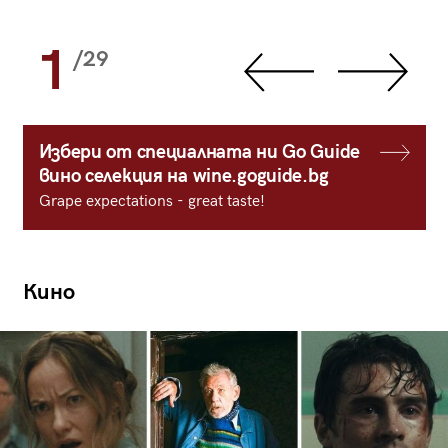
1
/29
Избери от специалната ни Go Guide
вино селекция на wine.goguide.bg
Grape expectations - great taste!
Кино