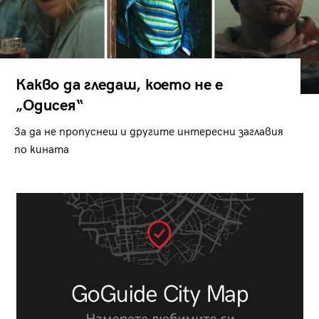
Какво да гледаш, което не е
„Одисея“
За да не пропуснеш и другите интересни заглавия
по кината