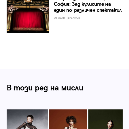
София: Зад кулисите на
един по-различен спектакъл
ОТ ИВАН ПЪРВАНОВ
В този ред на мисли