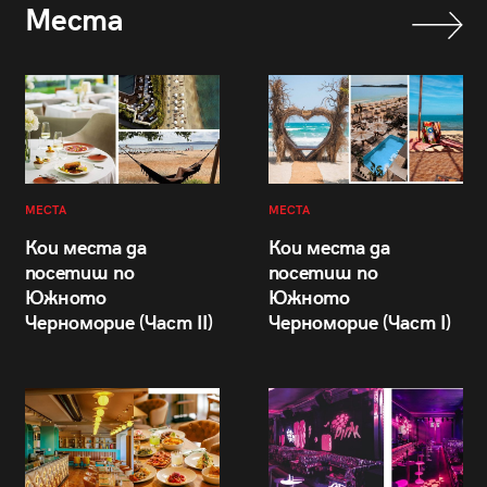
Места
МЕСТА
МЕСТА
Кои места да
Кои места да
посетиш по
посетиш по
Южното
Южното
Черноморие (Част II)
Черноморие (Част I)