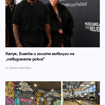
Kanye, Бианка и голите амбиции на
„невидимата рокля“
ОТ ЙОАНА МИРЧЕВА