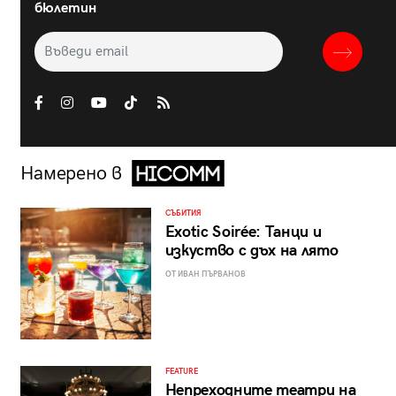
бюлетин
Намерено в
СЪБИТИЯ
Exotic Soirée: Танци и
изкуство с дъх на лято
ОТ ИВАН ПЪРВАНОВ
FEATURE
Непреходните театри на