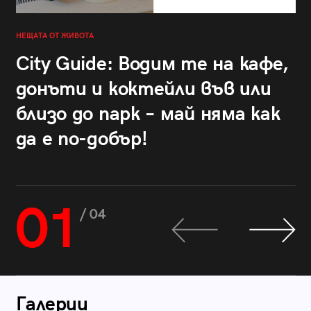
НЕЩАТА ОТ ЖИВОТА
City Guide: Водим те на кафе,
донъти и коктейли във или
близо до парк – май няма как
да е по-добър!
01
/ 04
Галерии