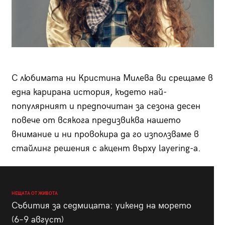
С любимата ни Кристина Милева ви срещаме в
една карирана история, където най-
популярният и предпочитан за сезона десен
повече от всякога предизвиква нашето
внимание и ни провокира да го използваме в
стайлинг решения с акцент върху layering-а.
НЕЩАТА ОТ ЖИВОТА
Събития за седмицата: уикенд на морето
(6–9 август)