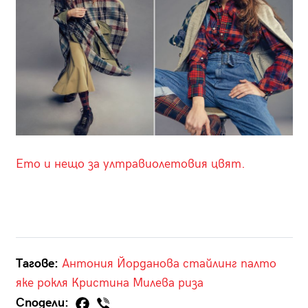
Ето и нещо за ултравиолетовия цвят.
Тагове:
Антония Йорданова
стайлинг
палто
яке
рокля
Кристина Милева
риза
Сподели: