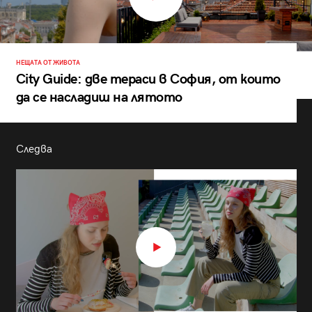
НЕЩАТА ОТ ЖИВОТА
City Guide: две тераси в София, от които
да се насладиш на лятото
Следва