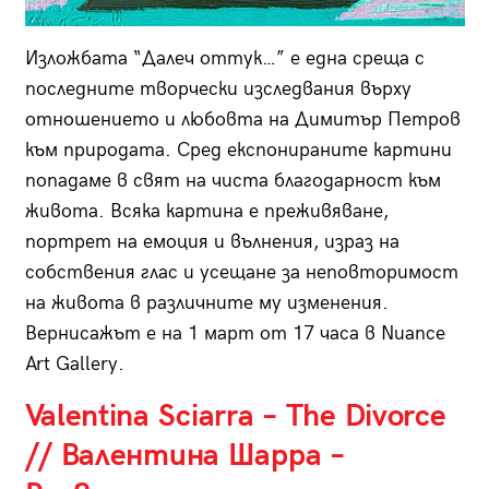
Изложбата “Далеч оттук…” е една среща с
последните творчески изследвания върху
отношението и любовта на Димитър Петров
към природата. Сред експонираните картини
попадаме в свят на чиста благодарност към
живота. Всяка картина е преживяване,
портрет на емоция и вълнения, израз на
собствения глас и усещане за неповторимост
на живота в различните му изменения.
Вернисажът е на 1 март от 17 часа в Nuance
Art Gallery.
Valentina Sciarra – The Divorce
// Валентина Шарра –