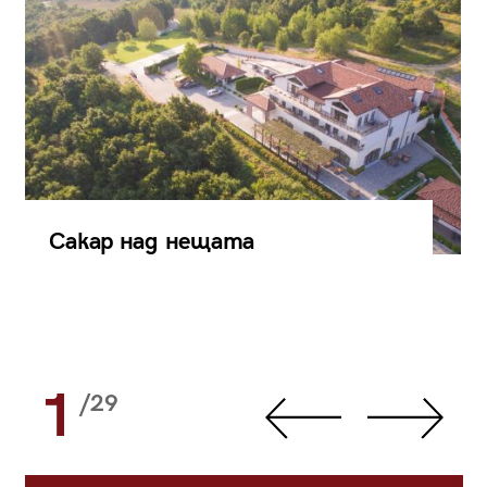
Сакар над нещата
1
/29