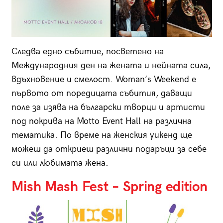
Следва едно събитие, посветено на
Международния ден на жената и нейната сила,
вдъхновение и смелост. Woman’s Weekend е
първото от поредицата събития, даващи
поле за изява на български творци и артисти
под покрива на Motto Event Hall на различна
тематика. По време на женския уикенд ще
можеш да откриеш различни подаръци за себе
си или любимата жена.
Mish Mash Fest – Spring edition