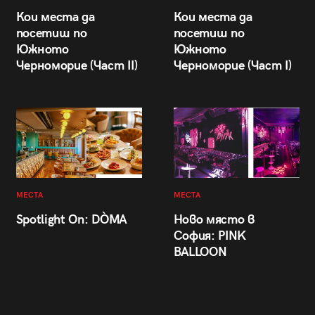
Кои места да
Кои места да
посетиш по
посетиш по
Южното
Южното
Черноморие (Част II)
Черноморие (Част I)
МЕСТА
МЕСТА
Spotlight On: DÒMA
Ново място в
София: PINK
BALLOON