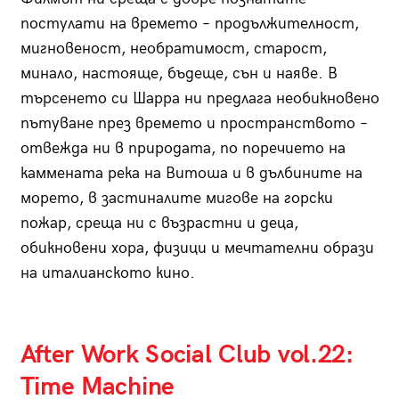
постулати на времето – продължителност,
мигновеност, необратимост, старост,
минало, настояще, бъдеще, сън и наяве. В
търсенето си Шарра ни предлага необикновено
пътуване през времето и пространството –
отвежда ни в природата, по поречието на
каммената река на Витоша и в дълбините на
морето, в застиналите мигове на горски
пожар, среща ни с възрастни и деца,
обикновени хора, физици и мечтателни образи
на италианското кино.
After Work Social Club vol.22:
Time Machine