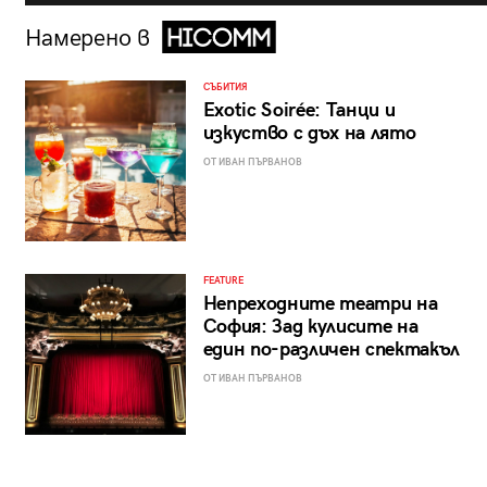
Намерено в
СЪБИТИЯ
Exotic Soirée: Танци и
изкуство с дъх на лято
ОТ ИВАН ПЪРВАНОВ
FEATURE
Непреходните театри на
София: Зад кулисите на
един по-различен спектакъл
ОТ ИВАН ПЪРВАНОВ