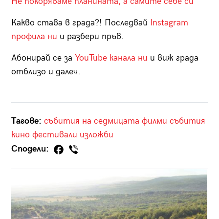
Не покоряваме планината, а самите себе си
Какво става в града?! Последвай
Instagram
профила ни
и разбери пръв.
Абонирай се за
YouTube канала ни
и виж града
отблизо и далеч.
Тагове:
събития на седмицата
филми
събития
кино
фестивали
изложби
Сподели: