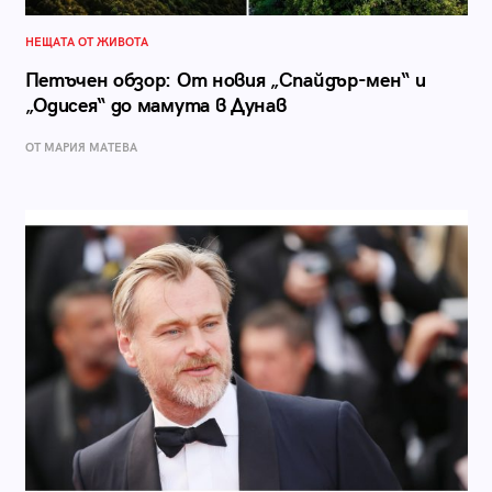
НЕЩАТА ОТ ЖИВОТА
Петъчен обзор: От новия „Спайдър-мен“ и
„Одисея“ до мамута в Дунав
ОТ МАРИЯ МАТЕВА