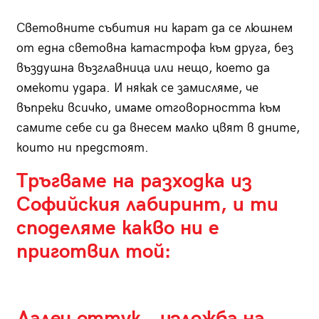
Световните събития ни карат да се люшнем
от една световна катастрофа към друга, без
въздушна възглавница или нещо, което да
омекоти удара. И някак се замисляме, че
въпреки всичко, имаме отговорността към
самите себе си да внесем малко цвят в дните,
които ни предстоят.
Тръгваме на разходка из
Софийския лабиринт, и ти
споделяме какво ни е
приготвил той:
Далеч оттук… изложба на