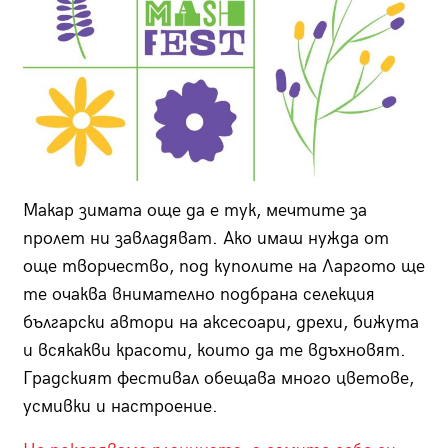
Макар зимата още да е тук, мечтите за
пролет ни завладяват. Ако имаш нужда от
още творчество, под куполите на Ларгото ще
те очаква внимателно подбрана селекция
български автори на аксесоари, дрехи, бижута
и всякакви красоти, които да те вдъхновят.
Градският фестивал обещава много цветове,
усмивки и настроение.