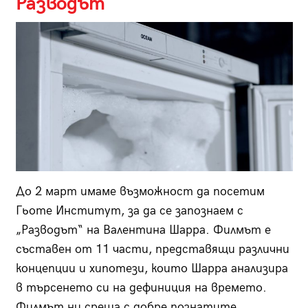
Разводът
До 2 март имаме възможност да посетим
Гьоте Институт, за да се запознаем с
„Разводът“ на Валентина Шарра. Филмът е
съставен от 11 части, представящи различни
концепции и хипотези, които Шарра анализира
в търсенето си на дефиниция на времето.
Филмът ни среща с добре познатите