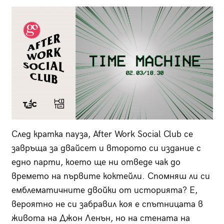
След кратка пауза, After Work Social Club се
завръща за двайсет и второто си издание с
едно парти, което ще ни отведе чак до
времето на първите коктейли. Спомняш ли си
емблематичните двойки от историята? Е,
вероятно не си забравил коя е спътницата в
живота на Джон Ленън, но на стената на