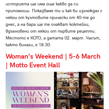
историята ще има още какво да си
припомниш. Показваме ти и как би изглеждал с
някои от култовите прически от 40-те до
днес, а на бара ще те очакват коктейли,
вдъхновени от някои от първите рецепти.
Мястото е KOTO, а датата 02. март. Часът,
както винаги, е 18:30.
Woman’s Weekend | 5-6 March
| Motto Event Hall