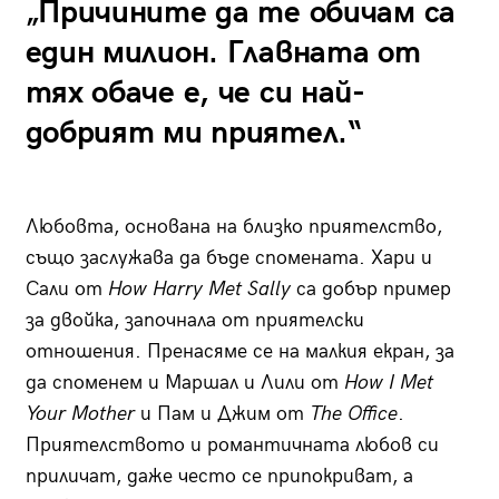
„Причините да те обичам са
един милион. Главната от
тях обаче е, че си най-
добрият ми приятел.“
Любовта, основана на близко приятелство,
също заслужава да бъде спомената. Хари и
Сали от
How Harry Met Sally
са добър пример
за двойка, започнала от приятелски
отношения. Пренасяме се на малкия екран, за
да споменем и Маршал и Лили от
How I Met
Your Mother
и Пам и Джим от
The Office
.
Приятелството и романтичната любов си
приличат, даже често се припокриват, а