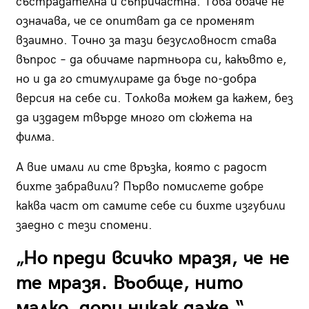
състрадателна и съпричастна. Това обаче не
означава, че се опитват да се променят
взаимно. Точно за тази безусловност става
въпрос – да обичаме партньора си, какъвто е,
но и да го стимулираме да бъде по-добра
версия на себе си. Толкова можем да кажем, без
да издадем твърде много от сюжета на
филма.
А вие имали ли сте връзка, която с радост
бихте забравили? Първо помислете добре
каква част от самите себе си бихте изгубили
заедно с тези спомени.
„Но преди всичко мразя, че не
те мразя. Въобще, нито
малко, дори никак даже.“