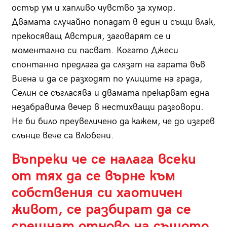
остър ум и хапливо чувство за хумор.
Двамата случайно попадат в един и същи влак,
прекосяващ Австрия, заговарят се и
моментално си пасват. Когато Джеси
спонтанно предлага да слязат на гарата във
Виена и да се разходят по улиците на града,
Селин се съгласява и двамата прекарват една
незабравима вечер в нестихващи разговори.
Не би било преувеличено да кажем, че до изгрев
слънце вече са влюбени.
Въпреки че се налага всеки
от тях да се върне към
собствения си хаотичен
живот, се разбират да се
срещнат отново на същото