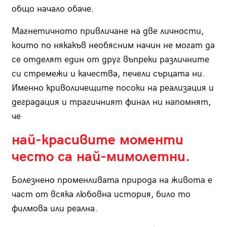
общо начало обаче.
Магнетичното привличане на две личности,
които по някакъв необясним начин не могат да
се отделят един от друг въпреки различните
си стремежи и качества, печели сърцата ни.
Именно криволичещите посоки на реализация и
деградация и трагичният финал ни напомнят,
че
най-красивите моменти
често са най-мимолетни.
Болезнено променливата природа на живота е
част от всяка любовна история, било то
филмова или реална.