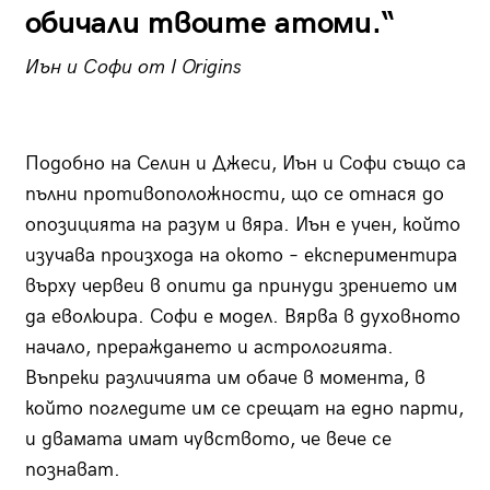
обичали твоите атоми.“
Иън и Софи от I Origins
Подобно на Селин и Джеси, Иън и Софи също са
пълни противоположности, що се отнася до
опозицията на разум и вяра. Иън е учен, който
изучава произхода на окото – експериментира
върху червеи в опити да принуди зрението им
да еволюира. Софи е модел. Вярва в духовното
начало, прераждането и астрологията.
Въпреки различията им обаче в момента, в
който погледите им се срещат на едно парти,
и двамата имат чувството, че вече се
познават.