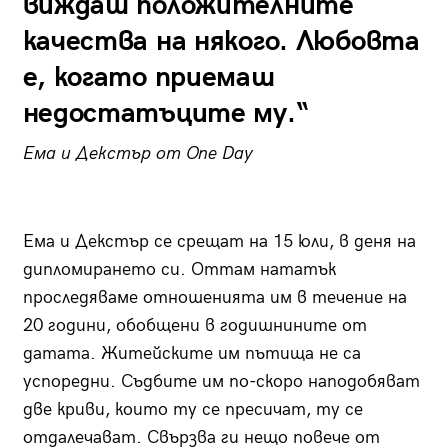
виждаш положителните
качества на някого. Любовта
е, когато приемаш
недостатъците му.“
Ема и Декстър от
One
Day
Ема и Декстър се срещат на 15 юли, в деня на
дипломирането си. Оттам нататък
проследяваме отношенията им в течение на
20 години, обобщени в годишнините от
датата. Житейските им пътища не са
успоредни. Съдбите им по-скоро наподобяват
две криви, които ту се пресичат, ту се
отдалечават. Свързва ги нещо повече от