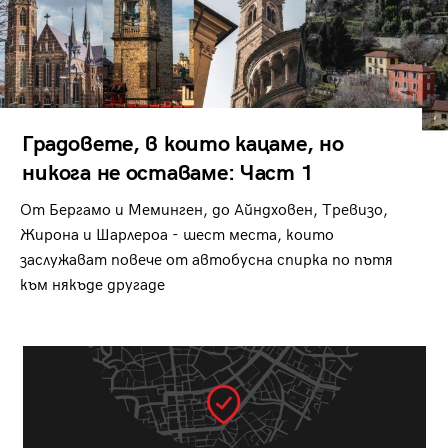
Градовете, в които кацаме, но
никога не оставаме: Част 1
От Бергамо и Меминген, до Айндховен, Тревизо,
Жирона и Шарлероа - шест места, които
заслужават повече от автобусна спирка по пътя
към някъде другаде