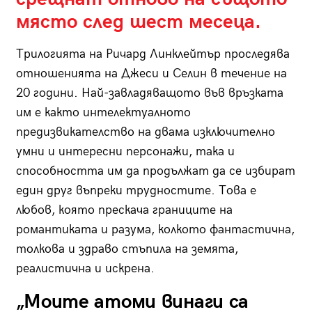
място след шест месеца.
Трилогията на Ричард Линклейтър проследява
отношенията на Джеси и Селин в течение на
20 години. Най-завладяващото във връзката
им е както интелектуалното
предизвикателство на двама изключително
умни и интересни персонажи, така и
способността им да продължат да се избират
един друг въпреки трудностите. Това е
любов, която прескача границите на
романтиката и разума, колкото фантастична,
толкова и здраво стъпила на земята,
реалистична и искрена.
„Моите атоми винаги са