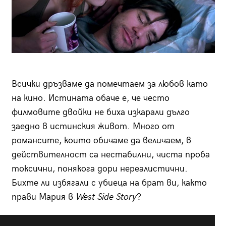
Всички дръзваме да помечтаем за любов като
на кино. Истината обаче е, че често
филмовите двойки не биха изкарали дълго
заедно в истинския живот. Много от
романсите, които обичаме да величаем, в
действителност са нестабилни, чиста проба
токсични, понякога дори нереалистични.
Бихте ли избягали с убиеца на брат ви, както
прави Мария в
West Side Story
?