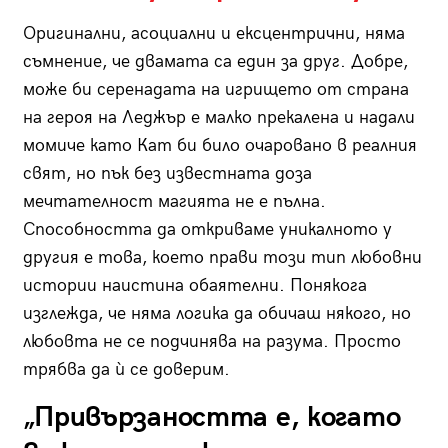
Оригинални, асоциални и ексцентрични, няма
съмнение, че двамата са един за друг. Добре,
може би серенадата на игрището от страна
на героя на Леджър е малко прекалена и надали
момиче като Кат би било очаровано в реалния
свят, но пък без известната доза
мечтателност магията не е пълна.
Способността да откриваме уникалното у
другия е това, което прави този тип любовни
истории наистина обаятелни. Понякога
изглежда, че няма логика да обичаш някого, но
любовта не се подчинява на разума. Просто
трябва да ѝ се доверим.
„Привързаността е, когато