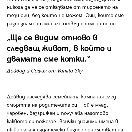
никога да не се отказваме от търсенето на
тези очи, без които не можем. Очи, които сме
разпознали от минало отвъд спомените ни.
„Ще се видим отново в
следващ живот, в който и
двамата сме котки.“
Дейвид и София от
Vanilla
Sky
Дейвид наследява семейната компания след
смъртта на родителите си. Той е млад,
чаровен, безгрижен и получава наготово
каквото си пожелае. Всички значими имена в
нюйоркския издателски бизнес присъстват на