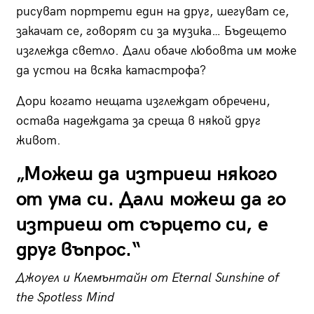
рисуват портрети един на друг, шегуват се,
закачат се, говорят си за музика… Бъдещето
изглежда светло. Дали обаче любовта им може
да устои на всяка катастрофа?
Дори когато нещата изглеждат обречени,
остава надеждата за среща в някой друг
живот.
„Можеш да изтриеш някого
от ума си. Дали можеш да го
изтриеш от сърцето си, е
друг въпрос.“
Джоуел и Клемънтайн от Eternal Sunshine of
the Spotless Mind