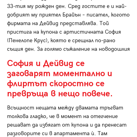
33-тия му рожден ден. Сред гостите е и най-
добрият му приятел Брайън – писател, когото
фирмата на Дейвид представлява. Той
пристига на купона с артистичната София
(Пенелопе Крус), която е срещнал по-рано
същия ден. За голямо съжаление на новодошлия
София и Дейвид се
заговарят моментално и
флиртът скоростно се
превръща в нещо повече.
Всъщност нещата между двамата тръгват
толкова гладко, че в момент на отегчение
решават да избягат от купона и да пренесат
разговорите си в апартамента ѝ. Там