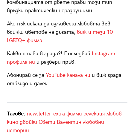
комбинацията от двете прави този тип
връзки практически неразрушими.
Ако пък искаш да изживееш любовта във
всички цветове на дъгата,
виж и тези 10
LGBTQ+ филма
.
Какво става в града?! Последвай
Instagram
профила ни
и разбери пръв.
Абонирай се за
YouTube канала ни
и виж града
отблизо и далеч.
Тагове:
newsletter-extra
филми
селекция
любов
кино
двойки
Свети Валентин
любовни
истории