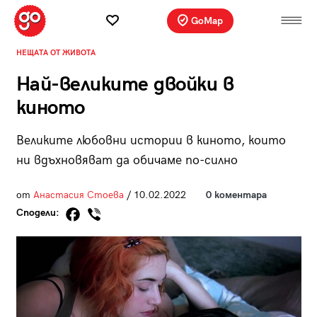
GoMap
НЕЩАТА ОТ ЖИВОТА
Най-великите двойки в
киното
Великите любовни истории в киното, които
ни вдъхновяват да обичаме по-силно
от
Анастасия Стоева
/ 10.02.2022
0 коментара
Сподели: