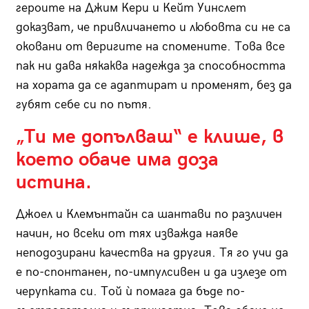
героите на Джим Кери и Кейт Уинслет
доказват, че привличането и любовта си не са
оковани от веригите на спомените. Това все
пак ни дава някаква надежда за способността
на хората да се адаптират и променят, без да
губят себе си по пътя.
„Ти ме допълваш“ е клише, в
което обаче има доза
истина.
Джоел и Клемънтайн са шантави по различен
начин, но всеки от тях изважда наяве
неподозирани качества на другия. Тя го учи да
е по-спонтанен, по-импулсивен и да излезе от
черупката си. Той ѝ помага да бъде по-