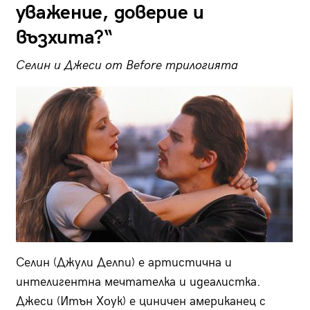
уважение, доверие и
възхита?“
Селин и Джеси от
Before трилогията
Селин (Джули Делпи) е артистична и
интелигентна мечтателка и идеалистка.
Джеси (Итън Хоук) е циничен американец с