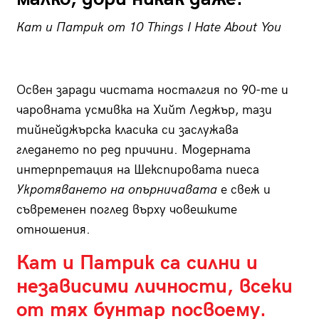
Кат и Патрик от
10 Things I Hate About You
Освен заради чистата носталгия по 90-те и
чаровната усмивка на Хийт Леджър, тази
тийнейджърска класика си заслужава
гледането по ред причини. Модерната
интерпретация на Шекспировата пиеса
Укротяването на опърничавата
е свеж и
съвременен поглед върху човешките
отношения.
Кат и Патрик са силни и
независими личности, всеки
от тях бунтар посвоему.