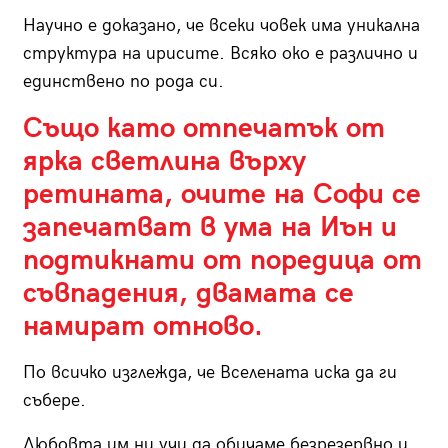
Научно е доказано, че всеки човек има уникална
структура на ирисите. Всяко око е различно и
единствено по рода си.
Също като отпечатък от
ярка светлина върху
ретината, очите на Софи се
запечатват в ума на Иън и
подтикнати от поредица от
съвпадения, двамата се
намират отново.
По всичко изглежда, че Вселената иска да ги
събере.
Любовта им ни учи да обичаме безрезервно и