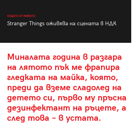
НЕЩАТА ОТ ЖИВОТА
Stranger Things оживява на сцената в НДК
Миналата година в разгара
на лятото пък ме фрапира
гледката на майка, която,
преди да вземе сладолед на
детето си, първо му пръсна
дезинфектант на ръцете, а
след това – в устата.