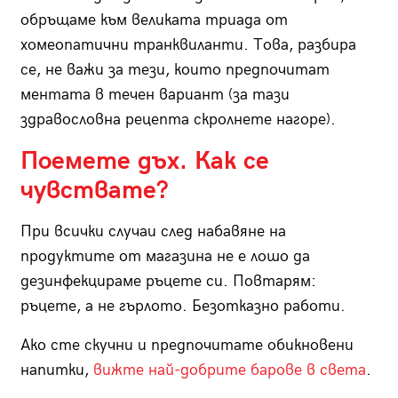
обръщаме към великата триада от
хомеопатични транквиланти. Това, разбира
се, не важи за тези, които предпочитат
ментата в течен вариант (за тази
здравословна рецепта скролнете нагоре).
Поемете дъх. Как се
чувствате?
При всички случаи след набавяне на
продуктите от магазина не е лошо да
дезинфекцираме ръцете си. Повтарям:
ръцете, а не гърлото. Безотказно работи.
Ако сте скучни и предпочитате обикновени
напитки,
вижте най-добрите барове в света
.