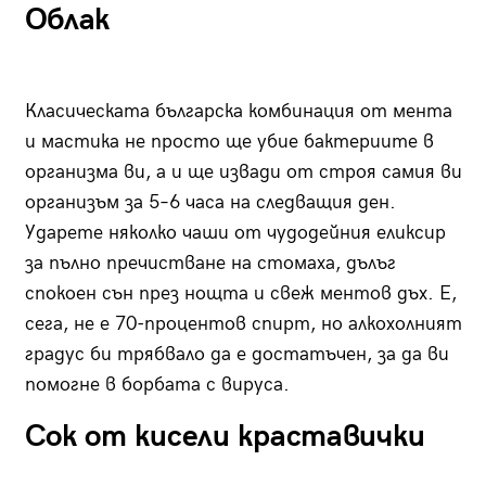
Облак
Класическата българска комбинация от мента
и мастика не просто ще убие бактериите в
организма ви, а и ще извади от строя самия ви
организъм за 5–6 часа на следващия ден.
Ударете няколко чаши от чудодейния еликсир
за пълно пречистване на стомаха, дълъг
спокоен сън през нощта и свеж ментов дъх. Е,
сега, не е 70-процентов спирт, но алкохолният
градус би трябвало да е достатъчен, за да ви
помогне в борбата с вируса.
Сок от кисели краставички