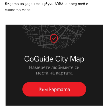
Където на заден фон звучи ABBA, а пред теб е
синьото море