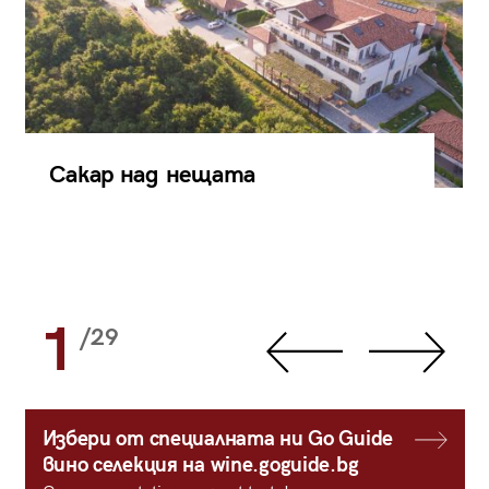
Сакар над нещата
1
/29
Избери от специалната ни Go Guide
вино селекция на wine.goguide.bg