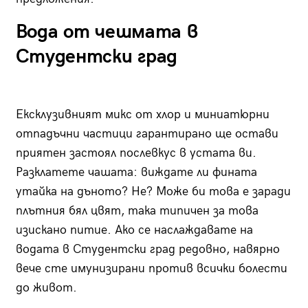
Вода от чешмата в
Студентски град
Ексклузивният микс от хлор и миниатюрни
отпадъчни частици гарантирано ще остави
приятен застоял послевкус в устата ви.
Разклатете чашата: виждате ли фината
утайка на дъното? Не? Може би това е заради
плътния бял цвят, така типичен за това
изискано питие. Ако се наслаждавате на
водата в Студентски град редовно, навярно
вече сте имунизирани против всички болести
до живот.