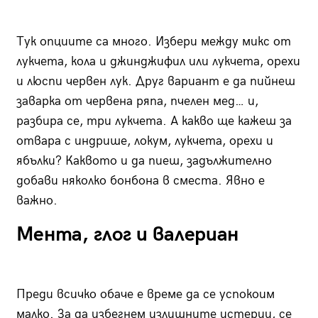
Тук опциите са много. Избери между микс от
лукчета, кола и джинджифил или лукчета, орехи
и люспи червен лук. Друг вариант е да пийнеш
заварка от червена ряпа, пчелен мед… и,
разбира се, три лукчета. А какво ще кажеш за
отвара с индрише, локум, лукчета, орехи и
ябълки? Каквото и да пиеш, задължително
добави няколко бонбона в сместа. Явно е
важно.
Мента, глог и валериан
Преди всичко обаче е време да се успокоим
малко. За да избегнем излишните истерии, се