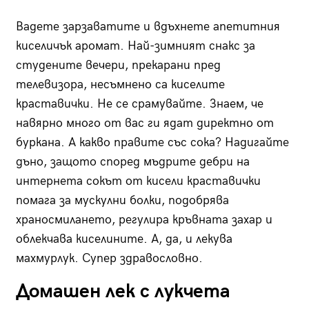
Вадете зарзаватите и вдъхнете апетитния
киселичък аромат. Най-зимният снакс за
студените вечери, прекарани пред
телевизора, несъмнено са киселите
краставички. Не се срамувайте. Знаем, че
навярно много от вас ги ядат директно от
буркана. А какво правите със сока? Надигайте
дъно, защото според мъдрите дебри на
интернета сокът от кисели краставички
помага за мускулни болки, подобрява
храносмилането, регулира кръвната захар и
облекчава киселините. А, да, и лекува
махмурлук. Супер здравословно.
Домашен лек с лукчета