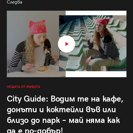
Следва
НЕЩАТА ОТ ЖИВОТА
City Guide: Водим те на кафе,
донъти и коктейли във или
близо до парк – май няма как
да е по-добър!