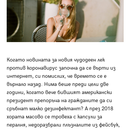
Когато новината за новия чудодеен лек
против коронавирус започна да се върти из
интернет, си помислих, че времето се е
върнало назад. Нима беше преди цели две
години, когато вече бившият американски
президент препоръча на гражданите да си
сръбнат малко дезинфектант? А през 2018
хората масово се тровеха с капсули за
пералня, недоразбрали плъзналите из фейсбук,