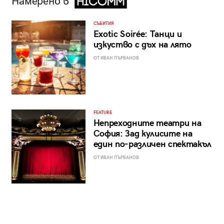
Намерено в
СЪБИТИЯ
Exotic Soirée: Танци и
изкуство с дъх на лято
ОТ ИВАН ПЪРВАНОВ
FEATURE
Непреходните театри на
София: Зад кулисите на
един по-различен спектакъл
ОТ ИВАН ПЪРВАНОВ