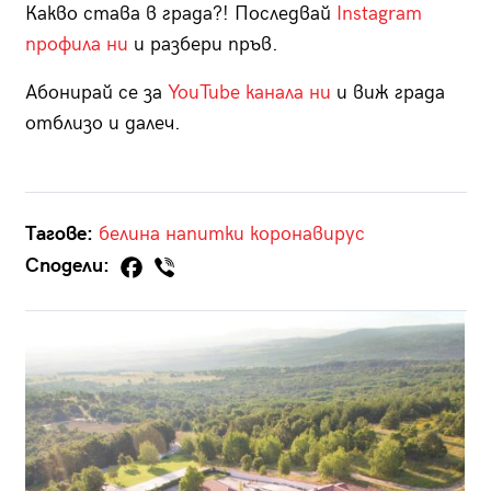
Какво става в града?! Последвай
Instagram
профила ни
и разбери пръв.
Абонирай се за
YouTube канала ни
и виж града
отблизо и далеч.
Тагове:
белина
напитки
коронавирус
Сподели: