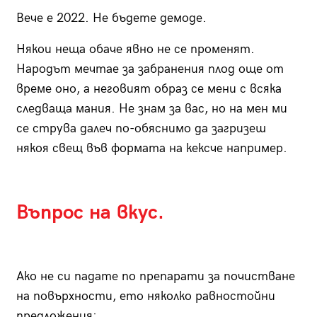
Вече е 2022. Не бъдете демоде.
Някои неща обаче явно не се променят.
Народът мечтае за забранения плод още от
време оно, а неговият образ се мени с всяка
следваща мания. Не знам за вас, но на мен ми
се струва далеч по-обяснимо да загризеш
някоя свещ във формата на кексче например.
Въпрос на вкус.
Ако не си падате по препарати за почистване
на повърхности, ето няколко равностойни
предложения: