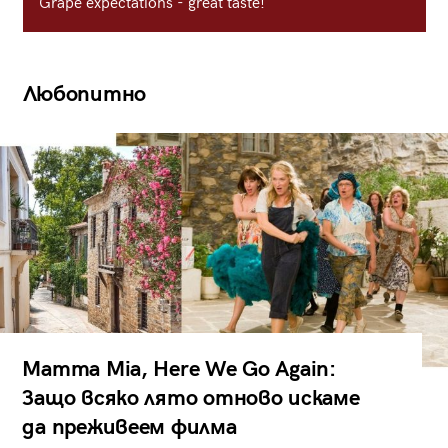
Grape expectations - great taste!
Любопитно
Mamma Mia, Here We Go Again:
Защо всяко лято отново искаме
да преживеем филма