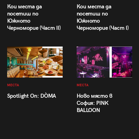
Кои места да
Кои места да
посетиш по
посетиш по
Южното
Южното
Черноморие (Част II)
Черноморие (Част I)
МЕСТА
МЕСТА
Spotlight On: DÒMA
Ново място в
София: PINK
BALLOON