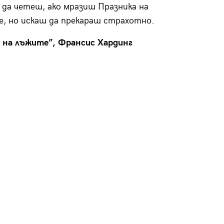
 да четеш, ако мразиш Празника на
, но искаш да прекараш страхотно.
 на лъжите”, Франсис Хардинг