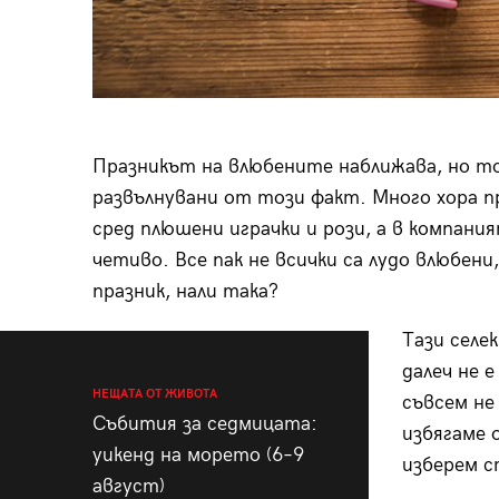
Празникът на влюбените наближава, но тов
развълнувани от този факт. Много хора п
сред плюшени играчки и рози, а в компания
четиво. Все пак не всички са лудо влюбени
празник, нали така?
Тази селе
далеч не 
НЕЩАТА ОТ ЖИВОТА
съвсем не
Събития за седмицата:
избягаме 
уикенд на морето (6–9
изберем с
август)