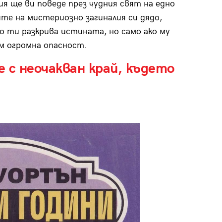
ия ще ви поведе през чудния свят на едно
те на мистериозно загиналия си дядо,
 ти разкрива истината, но само ако му
м огромна опасност.
 с неочакван край, където