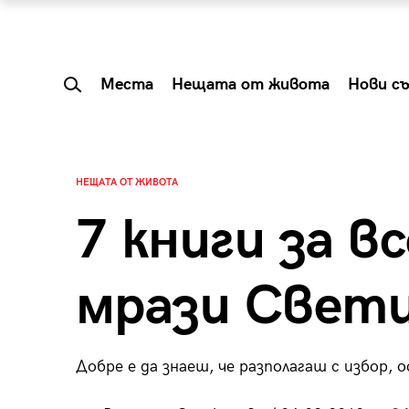
Места
Нещата от живота
Нови с
НЕЩАТА ОТ ЖИВОТА
7 книги за в
мрази Свет
Добре е да знаеш, че разполагаш с избор, 
 Shareable:
Summer Prelude: ка
лги вечери и
започва лятото в 