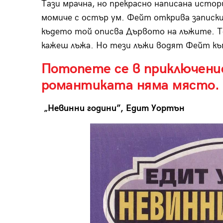
Тази мрачна, но прекрасно написана истор
момиче с остър ум. Фейт открива записки
където той описва Дървото на лъжите. То
кажеш лъжа. Но тези лъжи водят Фейт къ
Потопете се в приключение
романтиката няма място.
„Невинни години”, Едит Уортън