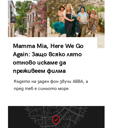
Mamma Mia, Here We Go
Again: Защо всяко лято
отново искаме да
преживеем филма
Където на заден фон звучи ABBA, а
пред теб е синьото море