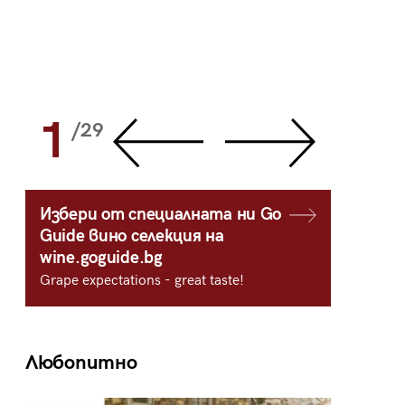
1
2
/29
/
Избери от специалната ни Go
Guide вино селекция на
wine.goguide.bg
Grape expectations - great taste!
Любопитно