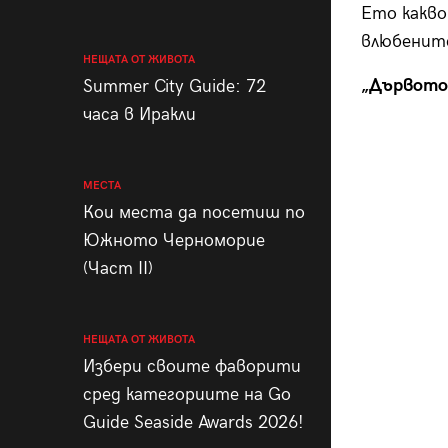
Ето какво
влюбените
НЕЩАТА ОТ ЖИВОТА
„Дървото
Summer City Guide: 72
часа в Иракли
МЕСТА
Кои места да посетиш по
Южното Черноморие
(Част II)
НЕЩАТА ОТ ЖИВОТА
Избери своите фаворити
сред категориите на Go
Guide Seaside Awards 2026!