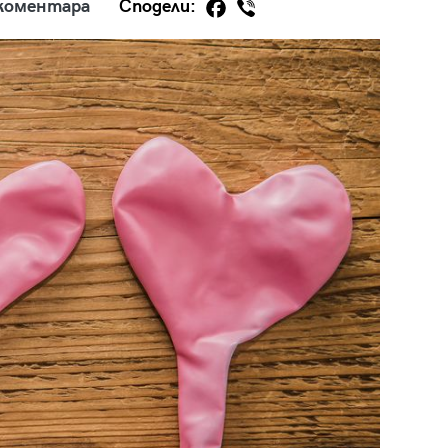
коментара
Сподели:
29
/29