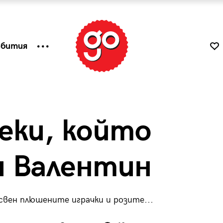
ъбития
секи, който
и Валентин
освен плюшените играчки и розите...
к
Tender is the Wine – Какво
чаша
се пие на Лазурния бряг