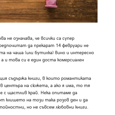
а не означава, че всички са супер
редпочитат да прекарат 14 февруари не
та на чаша (или бутилка) вино и интересно
, а и това си е един доста комерсиален
кция съдържа книги, в които романтиката
е в центъра на сюжета, а ако я има, то тя
 е с щастлив край. Нека опитаме да
от клишето на този така розов ден и да
тойностни, но не съвсем любовни книги.