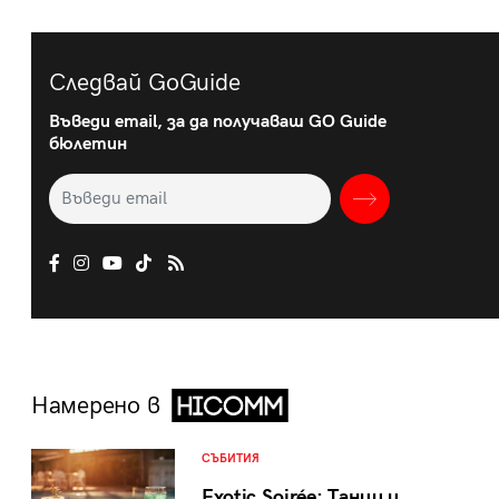
Следвай GoGuide
Въведи email, за да получаваш GO Guide
бюлетин
Намерено в
СЪБИТИЯ
Exotic Soirée: Танци и