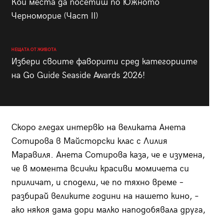
Кои места да посетиш по Южното
Черноморие (Част II)
НЕЩАТА ОТ ЖИВОТА
Избери своите фаворити сред категориите
на Go Guide Seaside Awards 2026!
Скоро гледах интервю на великата Анета
Сотирова в Майсторски клас с Лилия
Маравиля. Анета Сотирова каза, че е изумена,
че в момента всички красиви момичета си
приличат, и сподели, че по тяхно време –
разбирай великите години на нашето кино, –
ако някоя дама дори малко наподобявала друга,