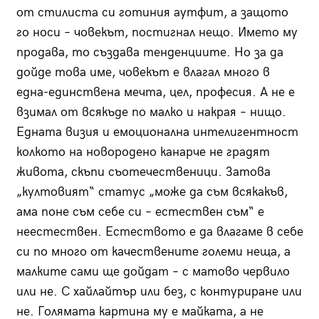
от стилиста си готиния аутфит, а защото
го носи – човекът, постигнал нещо. Името му
продава, то създава тенденциите. Но за да
дойде това име, човекът е влагал много в
една-единствена мечта, цел, професия. А не е
взимал от всякъде по малко и накрая – нищо.
Едната визия и емоционална интелигентност
колкото на новородено канарче не градят
живота, скъпи съотечественици. Затова
„култовият“ статус „може да съм всякакъв,
ама поне съм себе си – естествен съм“ е
неестествен. Естеството е да влагаме в себе
си по много от качествените големи неща, а
малките сами ще дойдат – с матово червило
или не. С хайлайтър или без, с контуриране или
не. Голямата картина му е майката, а не