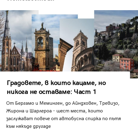
Градовете, в които кацаме, но
никога не оставаме: Част 1
От Бергамо и Меминген, до Айндховен, Тревизо,
Жирона и Шарлероа - шест места, които
заслужават повече от автобусна спирка по пътя
към някъде другаде