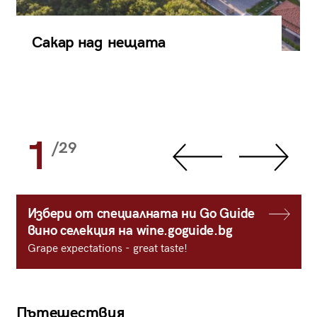
Сакар над нещата
1
/29
Избери от специалната ни Go Guide
вино селекция на wine.goguide.bg
Grape expectations - great taste!
Пътешествия