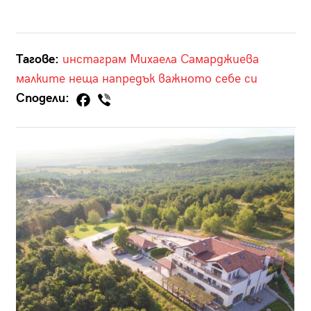
Тагове:
инстаграм
Михаела Самарджиева
малките неща
напредък
важното
себе си
Сподели: