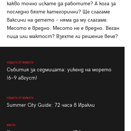
какво точно искате да работите? А кога за
последно бяхте категорични? Ще слагаме
ваксини на детето – няма да му слагаме.
Месото е вредно. Месото не е вредно. Веган
пица или мактост? Взехте ли решение вече?
НЕЩАТА ОТ ЖИВОТА
Събития за седмицата: уикенд на морето
(6–9 август)
НЕЩАТА ОТ ЖИВОТА
Summer City Guide: 72 часа в Иракли
МЕСТА