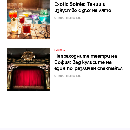
Exotic Soirée: Танци и
изкуство с дъх на лято
ОТ ИВАН ПЪРВАНОВ
FEATURE
Непреходните театри на
София: Зад кулисите на
един по-различен спектакъл
ОТ ИВАН ПЪРВАНОВ