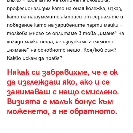
малко – коса като на готината влогърка,
професионализъм като на оная колежка, изказ,
като на нашумелите актриси от сериалите и
поведение като на зарибените парти мацки –
толкова много се оплитаме в това „имане“ на
хиляди малки неща, че изпускаме голямото
„нямане“ на основното нещо. Коя/кой съм?
Какво искам да правя?
Някак си забравихме, че е ок
да изглеждаш якo, ако и се
занимаваш с нещо смислено.
Визията е малък бонус към
моженето, а не обратното.