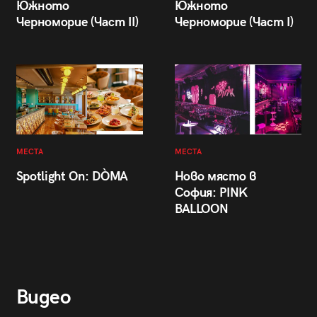
Южното
Южното
Черноморие (Част II)
Черноморие (Част I)
МЕСТА
МЕСТА
Spotlight On: DÒMA
Ново място в
София: PINK
BALLOON
Видео