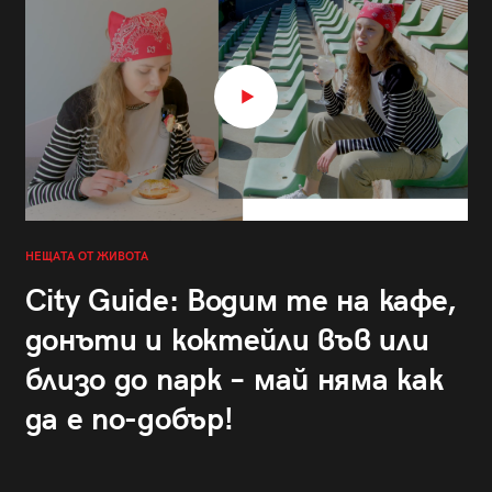
НЕЩАТА ОТ ЖИВОТА
City Guide: Водим те на кафе,
донъти и коктейли във или
близо до парк – май няма как
да е по-добър!