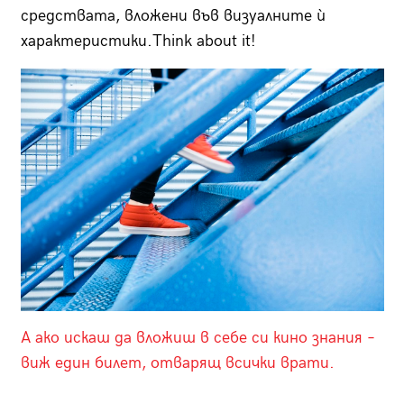
средствата, вложени във визуалните ѝ
характеристики.Тhink about it!
А ако искаш да вложиш в себе си кино знания –
виж един билет, отварящ всички врати.