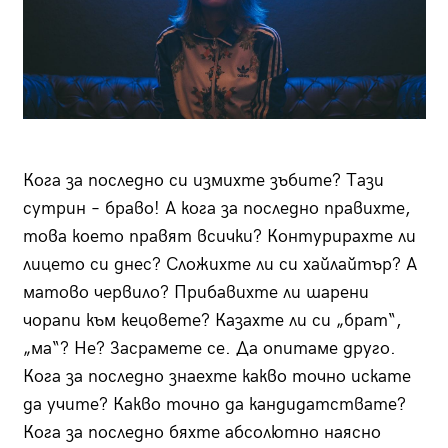
Кога за последно си измихте зъбите? Тази
сутрин – браво! А кога за последно правихте,
това което правят всички? Контурирахте ли
лицето си днес? Сложихте ли си хайлайтър? А
матово червило? Прибавихте ли шарени
чорапи към кецовете? Казахте ли си „брат“,
„ма“? Не? Засрамете се. Да опитаме друго.
Кога за последно знаехте какво точно искате
да учите? Какво точно да кандидатствате?
Кога за последно бяхте абсолютно наясно