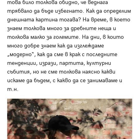
това било толкова обидно, че веднага
трябвало да бъде избегнато. Как да определим
днешната картина тогава? На време, в което
знаем толкова много за дребните неща и
толкова малко за големите. На дни, в които
много добре знаем как да изглеждаме
„модерно“, как да сме в крак с последните
тенденции, изрази, партита, културни
събития, но не сме толкова наясно какви
искаме да бъдем, с какво да се занимаваме и
т.н.