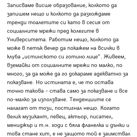
Записваме висше образование, колкото да
запишем нещо и колкото да разхождаме
тренди тоалетите си като в сесия от
социалните мрежи пред колегите в
Университета. Работим нещо, колкото да
може в петък вечер да покажем на всички в
клуба „истинското си готино лице“. Живеем,
вземайки от социалните мрежи по малко, по
много, за да може да го докараме адекватно за
показване. Но истината е, че то остава
точно такова – става само за показване и все
по-малко за използване. Тенденциите се
налагат от този, постигнал нещо. Когато
велик музикант, певец, актьор, писател,
мениджър и т.н. ходи с бяла фланелка и дънки и
това стане хит, е не защото той е заимствал