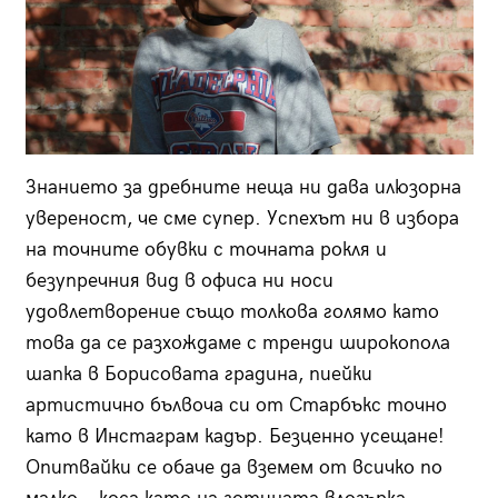
Знанието за дребните неща ни дава илюзорна
увереност, че сме супер. Успехът ни в избора
на точните обувки с точната рокля и
безупречния вид в офиса ни носи
удовлетворение също толкова голямо като
това да се разхождаме с тренди широкопола
шапка в Борисовата градина, пиейки
артистично бълвоча си от Старбъкс точно
като в Инстаграм кадър. Безценно усещане!
Опитвайки се обаче да вземем от всичко по