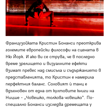
Французойката Кристин Бонанси преоткрива
големите европейски философи на сцената в
Ню Йорк. И ако ви се струва, че в последно
време зрелището и визуалните ефекти
взимат превес над смисъла и съдържанието в
представленията, то Кристин е намерила
перфектния баланс. Соловият ѝ танц е
вдъхновен от една от култовите книги на
Ницше – „Човешко, толкова човешко“. По-
специално Бонанси изследва дремещата у