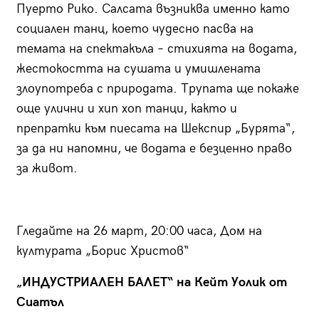
Пуерто Рико. Салсата възниква именно като
социален танц, което чудесно пасва на
темата на спектакъла – стихията на водата,
жестокостта на сушата и умишлената
злоупотреба с природата. Трупата ще покаже
още улични и хип хоп танци, както и
препратки към пиесата на Шекспир „Бурята“,
за да ни напомни, че водата е безценно право
за живот.
Гледайте на 26 март, 20:00 часа, Дом на
културата „Борис Христов“
„ИНДУСТРИАЛЕН БАЛЕТ“ на Кейт Уолик от
Сиатъл