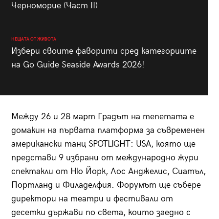
Черноморие (Част II)
НЕЩАТА ОТ ЖИВОТА
Избери своите фаворити сред категориите
на Go Guide Seaside Awards 2026!
Между 26 и 28 март Градът на тепетата е
домакин на първата платформа за съвременен
американски танц SPOTLIGHT: USA, която ще
представи 9 избрани от международно жури
спектакли от Ню Йорк, Лос Анджелис, Сиатъл,
Портланд и Филаделфия. Форумът ще събере
директори на театри и фестивали от
десетки държави по света, които заедно с