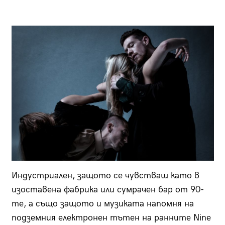
Индустриален, защото се чувстваш като в
изоставена фабрика или сумрачен бар от 90-
те, а също защото и музиката напомня на
подземния електронен тътен на ранните Nine