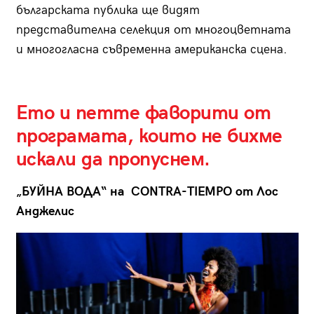
българската публика ще видят
представителна селекция от многоцветната
и многогласна съвременна американска сцена.
Ето и петте фаворити от
програмата, които не бихме
искали да пропуснем.
„БУЙНА ВОДА“ на CONTRA-TIEMPO от Лос
Анджелис