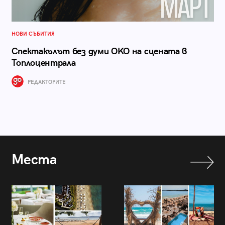
НОВИ СЪБИТИЯ
Спектакълът без думи OKO на сцената в
Топлоцентрала
РЕДАКТОРИТЕ
Места