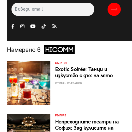
Намерено в
СЪБИТИЯ
Exotic Soirée: Танци и
изкуство с дъх на лято
ОТ ИВАН ПЪРВАНОВ
FEATURE
Непреходните театри на
София: Зад кулисите на