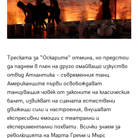
Треската за “Оскарите“ отмина, но предстои
да паднем в плен на друго омайващо изкуство
отвъд Атлантика – съвременния танц.
Американците първи освобождават
танцуващия човек от законите на класическия
балет, извикват на сцената естествени
движещи сили и настроения, внушават
експресивни емоции с театрални и
експериментални похвати. Всички знаем за
революцията на Марта Греъм и Мърс