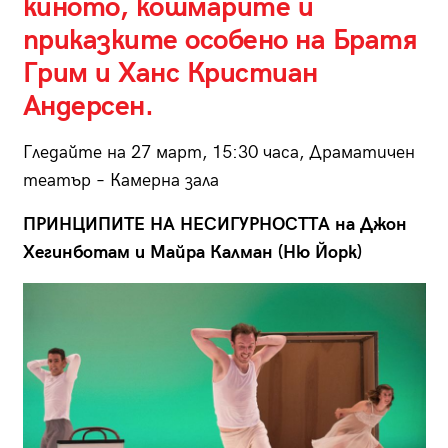
киното, кошмарите и
приказките особено на Братя
Грим и Ханс Кристиан
Андерсен.
Гледайте на 27 март, 15:30 часа, Драматичен
театър – Камерна зала
ПРИНЦИПИТЕ НА НЕСИГУРНОСТТА на Джон
Хегинботам и Майра Калман (Ню Йорк)