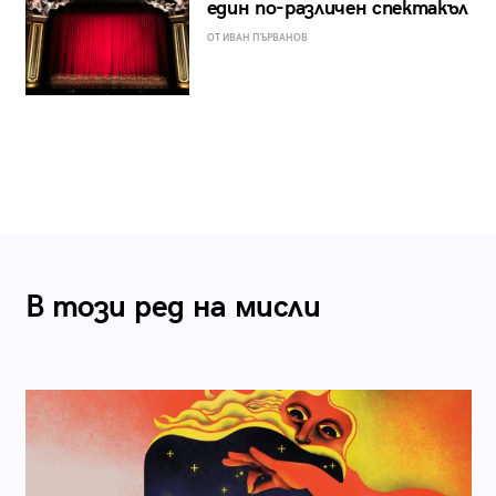
един по-различен спектакъл
ОТ ИВАН ПЪРВАНОВ
В този ред на мисли