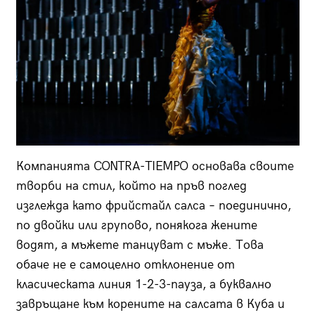
Компанията CONTRA-TIEMPO основава своите
творби на стил, който на пръв поглед
изглежда като фрийстайл салса – поединично,
по двойки или групово, понякога жените
водят, а мъжете танцуват с мъже. Това
обаче не е самоцелно отклонение от
класическата линия 1-2-3-пауза, а буквално
завръщане към корените на салсата в Куба и