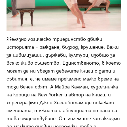
Желязно логическо триединство движи
историята – раждане, възход, крушение. Важи
за цивилизации, държави, култури, изобщо за
всяко живо същество. Единственото, в което
могат да ни убедят дебелите книги с дати и
събития, е, че имаме прекалено малко време на
този вечен свят. А Майра Калман, художничка
на корици на New Yorker и автор на книги, и
хореографът Джон Хегинботам ще покажат
смешната, тъжната и абсурдната страна на
това съществуване. От големите катаклизми
до малките дневни несполуки, това е