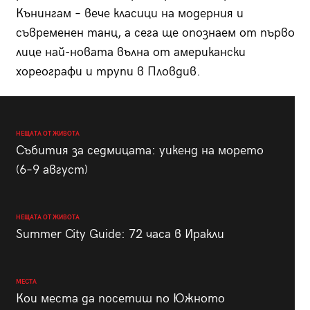
Кънингам – вече класици на модерния и
съвременен танц, а сега ще опознаем от първо
лице най-новата вълна от американски
хореографи и трупи в Пловдив.
НЕЩАТА ОТ ЖИВОТА
Събития за седмицата: уикенд на морето
(6–9 август)
НЕЩАТА ОТ ЖИВОТА
Summer City Guide: 72 часа в Иракли
МЕСТА
Кои места да посетиш по Южното