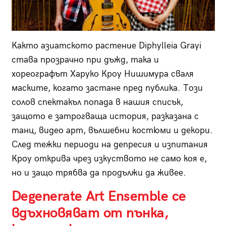
Както азиатското растение Diphylleia Grayi
става прозрачно при дъжд, така и
хореографът Харуко Кроу Нишимура сваля
маските, когато застане пред публика. Този
солов спектакъл попада в нашия списък,
защото е затрогваща история, разказана с
танц, видео арт, вълшебни костюми и декори.
След тежки периоди на депресия и изпитания
Кроу открива чрез изкуството не само коя е,
но и защо трябва да продължи да живее.
Degenerate Art Ensemble се
вдъхновяват от пънка,