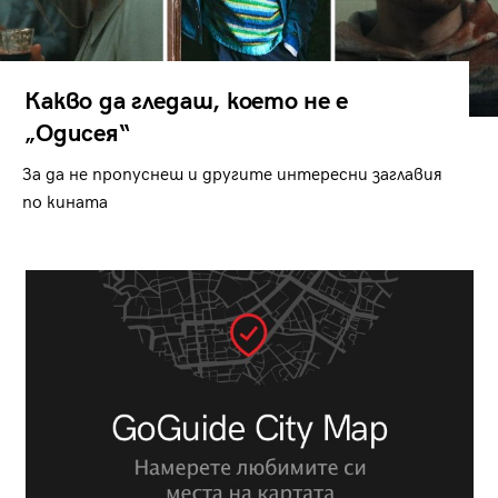
Какво да гледаш, което не е
„Одисея“
За да не пропуснеш и другите интересни заглавия
по кината