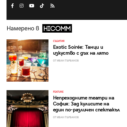
Намерено в
СЪБИТИЯ
Exotic Soirée: Танци и
изкуство с дъх на лято
ОТ ИВАН ПЪРВАНОВ
FEATURE
Непреходните театри на
София: Зад кулисите на
един по-различен спектакъл
ОТ ИВАН ПЪРВАНОВ