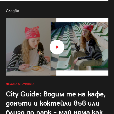
Следва
НЕЩАТА ОТ ЖИВОТА
City Guide: Водим те на кафе,
донъти и коктейли във или
близо до парк – май няма как