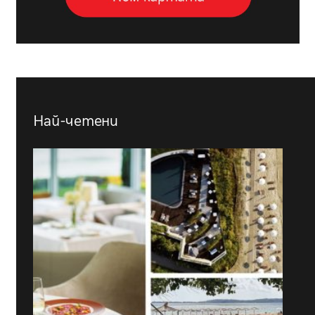
Най-четени