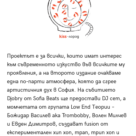
Проектът е за всички, които имат интерес
към съвременното изкуство във всичките му
проявления, а на второто издание очакваме
една по-парти атмосфера, която да сгрее
артистичния дух в София. На събитието
Djobry от Sofia Beats ще предостави DJ сет, а
момчетата от групата Low End Теории –
Божидар Василев aka Trombobby, Волен Милчев
и Евден Димитров, създават fusion от
експериментален хип хоп, трап, трип хоп и