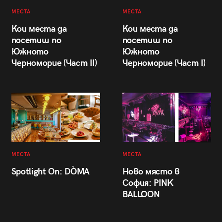
МЕСТА
МЕСТА
Кои места да
Кои места да
посетиш по
посетиш по
Южното
Южното
Черноморие (Част II)
Черноморие (Част I)
МЕСТА
МЕСТА
Spotlight On: DÒMA
Ново място в
София: PINK
BALLOON