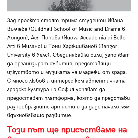
Зад проекта стоят трима студенти Ивана
Вълчева (Guildhall School of Music and Drama в
Лондон), Ася Попова (Nuova Accademia di Belle
Arti в Милано) и Тони Хаджииванов (Bangor
University в Уелс). Обединявайки сили, започват
да организират събития, представящи
изкуството и музиката на младежи от града.
С много любов и интерес към автентичната
градска култура на София успяват да
предоставят платформа, която да представи
разнообразните артисти и да даде начало към
вдъхновяващо развитие.
Този път ще присъстваме на