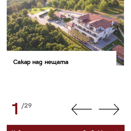
Сакар над нещата
1
/29