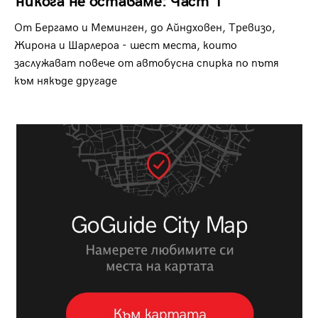
никога не оставаме: Част 1
От Бергамо и Меминген, до Айндховен, Тревизо,
Жирона и Шарлероа - шест места, които
заслужават повече от автобусна спирка по пътя
към някъде другаде