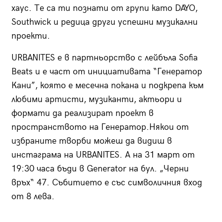
хаус. Те са ти познати от групи като DAYO,
Southwick и редица други успешни музикални
проекти.
URBANITES е в партньорство с лейбъла Sofia
Beats и е част от инициативата “Генератор
Кани”, която е месечна покана и подкрепа към
любими артисти, музиканти, актьори и
формати да реализират проект в
пространството на Генератор.Някои от
избраните творби можеш да видиш в
инстаграма на URBANITES. А на 31 март от
19:30 часа бъди в Generator на бул. „Черни
връх“ 47. Събитието е със символичния вход
от 8 лева.