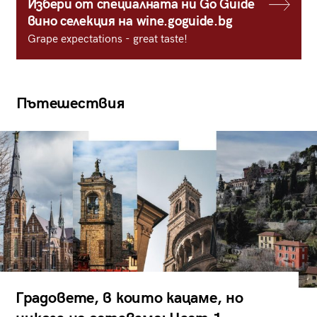
Избери от специалната ни Go Guide
вино селекция на wine.goguide.bg
Grape expectations - great taste!
Пътешествия
Градовете, в които кацаме, но