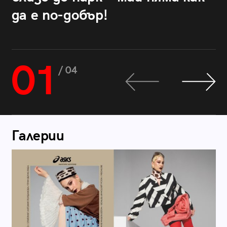
да е по-добър!
01
/ 04
Галерии