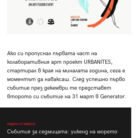
Ако си пропуснал първата част на
колаборативния арт проект URBANITES,
стартирал в края на миналата година, сега е
моментът да наваксаш.
След успешно първо
събитие през декември те представят
второто си събитие на 31 март в Generator.
НЕЩАТА ОТ ЖИВОТА
Събития за седмицата: уикенд на морето