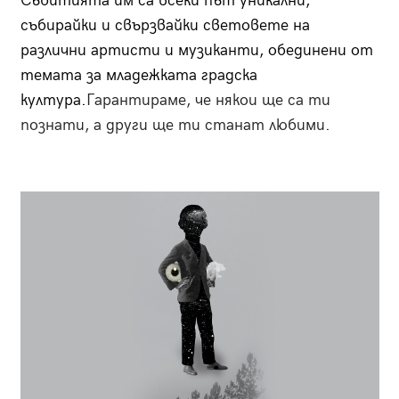
Събитията им са всеки път уникални,
събирайки и свързвайки световете на
различни артисти и музиканти, обединени от
темата за младежката градска
култура.
Гарантираме, че някои ще са ти
познати, а други ще ти станат любими.