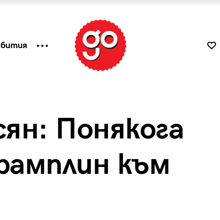
ъбития
ян: Понякога
рамплин към
к
Tender is the Wine – Какво
чаша
се пие на Лазурния бряг