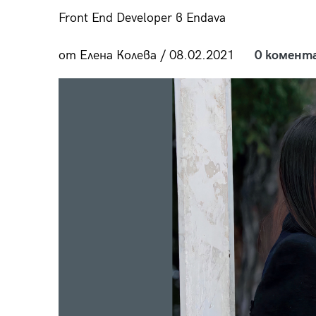
пания
Front End Developer в Endava
от Елена Колева / 08.02.2021
0 комент
28
/29