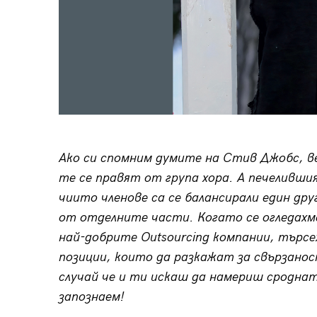
Ако си спомним думите на Стив Джобс, ве
те се правят от група хора. А печеливши
чиито членове са се балансирали един дру
от отделните части. Когато се огледахм
най-добрите Outsourcing компании, търсе
позиции, които да разкажат за свързано
случай че и ти искаш да намериш сроднат
запознаем!