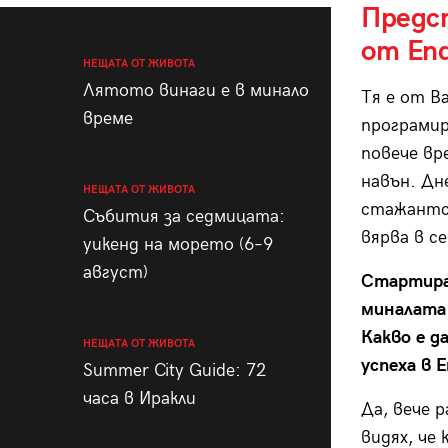
Предс
от End
НЕЩАТА ОТ ЖИВОТА
Лятото винаги е в минало
Тя е от В
време
програмир
повече вр
навън. Дне
НЕЩАТА ОТ ЖИВОТА
стажантск
Събития за седмицата:
вярва в с
уикенд на морето (6–9
август)
Стартира
миналата г
Какво е д
НЕЩАТА ОТ ЖИВОТА
успеха в 
Summer City Guide: 72
часа в Иракли
Да, вече 
видях, че