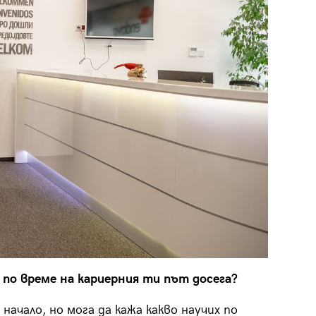
по време на кариерния ти път досега?
ачало, но мога да кажа какво научих по