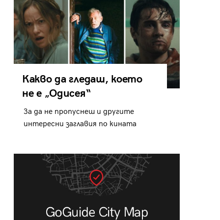
Какво да гледаш, което
не е „Одисея“
За да не пропуснеш и другите
интересни заглавия по кината