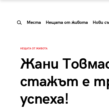
Места
Нещата от живота
Нови с
НЕЩАТА ОТ ЖИВОТА
Жани Товмас
стажът е т
успеха!
 Shareable:
Summer Prelude: ка
лги вечери и
започва лятото в 