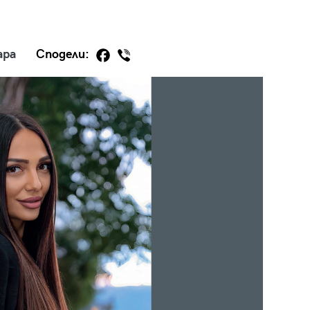
ара
Сподели:
29
/29