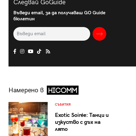
Следвай GoGuide
Въведи email, за да получаваш GO Guide
бюлетин
Намерено в
СЪБИТИЯ
Exotic Soirée: Танци и
изкуство с дъх на
лято