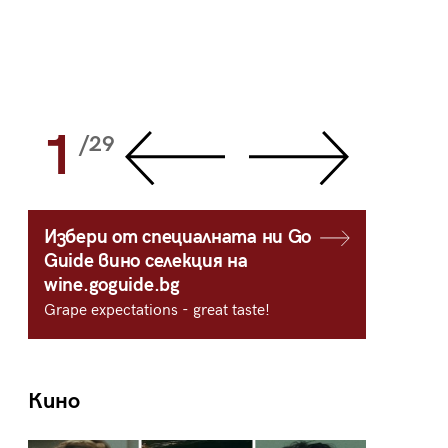
1
2
/29
/
Избери от специалната ни Go
Guide вино селекция на
wine.goguide.bg
Grape expectations - great taste!
Кино