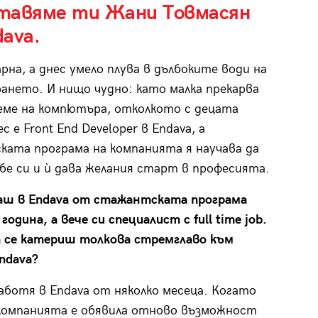
тавяме ти Жани Товмасян
ava.
арна, a днес умело плува в дълбоките води на
ането. И нищо чудно: като малка прекарва
еме на компютъра, отколкото с децата
с е Front End Developer в Endava, а
ата програма на компанията я научава да
ебе си и ѝ дава желания старт в професията.
ш в Endava от стажантската програма
одина, а вече си специалист с full time job.
а се катериш толкова стремглаво към
Endava?
работя в Endava от няколко месеца. Когато
 компанията е обявила отново възможност