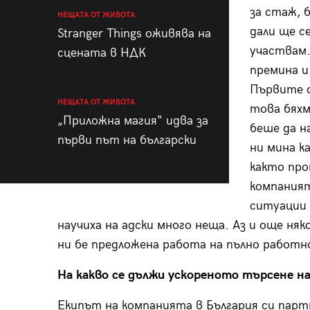
за стаж, 
НЕЩАТА ОТ ЖИВОТА
дали ще с
Stranger Things оживява на
участвам.
сцената в НДК
премина и
Първите с
НЕЩАТА ОТ ЖИВОТА
това бяхм
„Приложна магия“ идва за
беше да н
първи път на български
ни мина к
както про
компаният
ситуации 
научиха на адски много неща. Аз и още няк
ни бе предложена работа на пълно работн
На какво се дължи ускореното търсене на
Екипът на компанията в България си парт