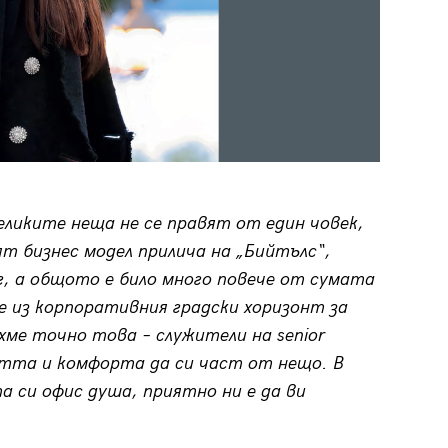
ликите неща не се правят от един човек,
ят бизнес модел прилича на „Бийтълс“,
г, а общото е било много повече от сумата
е из корпоративния градски хоризонт за
хме точно това – служители на senior
стта и комфорта да си част от нещо. В
а си офис душа, приятно ни е да ви