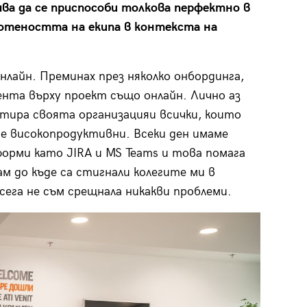
ва да се приспособи толкова перфектно в
лотеността на екипа в контекста на
лайн. Преминах през няколко онбординга,
мента върху проект също онлайн. Лично аз
тира своята организацияи всички, които
ме високопродуктивни. Всеки ден имаме
орми като JIRA и MS Teams и това помага
м до къде са стигнали колегите ми в
сега не съм срещнала никакви проблеми.