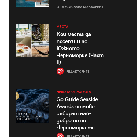
ОТ ДЕСИСЛАВА МАКЪЛРЕЙТ
МЕСТА
Кои места да
посетиш по
Южното
Черноморие (Част
II)
РЕДАКТОРИТЕ
НЕЩАТА ОТ ЖИВОТА
Go Guide Seaside
Awards отново
събират най-
доброто по
Черноморието