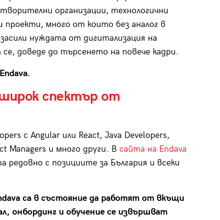
отворителни организации, технологични
 проекти, много от които без аналог в
 засили нуждата от дигитализация на
 се, доведе до търсенето на повече кадри.
Endava.
 широк спектър от
ers с Angular или React, Java Developers,
ect Managers и много други. В
сайта на Endava
а редовно с позиции­те за България и всеки
dava са в състояние да работят от вкъщи
ал, онбординг и обучение се извършват