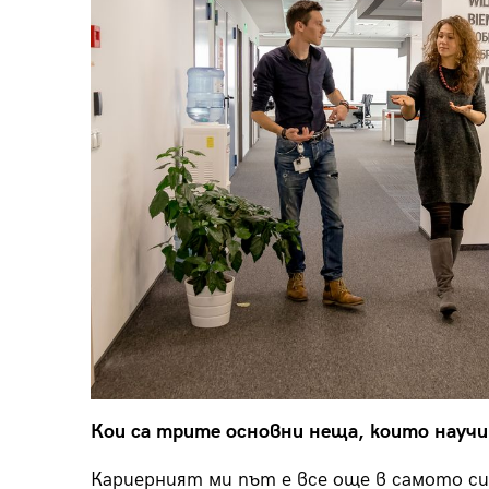
Кои са трите основни неща, които научи 
Кариерният ми път е все още в самото си н