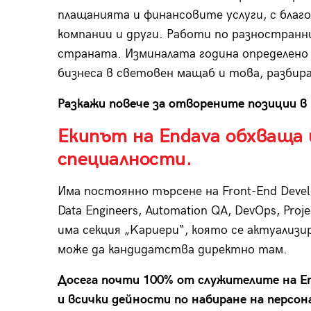
плащанията и финансовите услуги, с благ
компании и други. Работи по разностранни
страната. Изминалата година определено
бизнеса в световен мащаб и това, разбира
Разкажи повече за отворените позиции в 
Екипът на Endava обхваща
специалности.
Има постоянно търсене на Front-End Develop
Data Engineers, Automation QA, DevOps, Proj
има секция „Kариери“, която се актуализир
може да кандидатства директно там.
Досега почти 100% от служителите на En
и всички дейности по набиране на персон