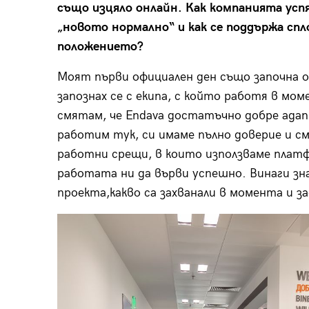
също изцяло онлайн. Как компанията успя
„новото нормално“
и
как се поддържа сп
положението?
Моят първи официален ден също започна он
запознах се с екипа, с който работя в мо
смятам, че Endava достатъчно добре адап
работим тук, си имаме пълно доверие и с
работни срещи, в които използваме платф
работата ни да върви успешно. Винаги зна
проекта,какво са захванали в момента и за