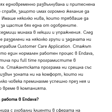
бях едновременно развълнувана и притеснена
е справя, защото имах огромно желание да
 Имаше няколко нива, които трябваше да
 за щастие бях една от одобрените.
едмици минаха в лекции и упражнения. След
е разделени на няколко групи и задачата ни
аправим Customer Care Application. Стажът
ато един нормален работен процес в Endava,
тича при full time програмистите в
а. Стажантската програма ни срещна със
извън зоната ни на комфорт, които ни
олко човека преминахме успешно през нея и
о време в компанията.
 работа в Endava?
нира с глобални клиенти в сферата на