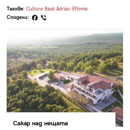
Тагове:
Culture Beat
Adrian Eftimie
Сподели:
Сакар над нещата