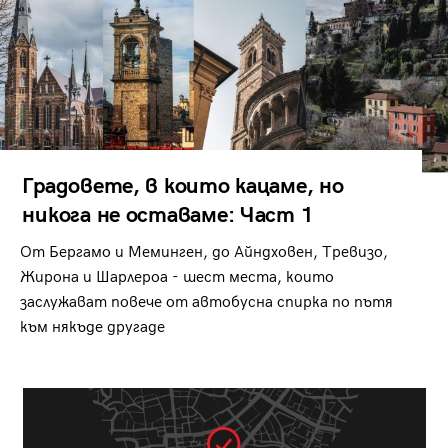
Градовете, в които кацаме, но
никога не оставаме: Част 1
От Бергамо и Меминген, до Айндховен, Тревизо,
Жирона и Шарлероа - шест места, които
заслужават повече от автобусна спирка по пътя
към някъде другаде