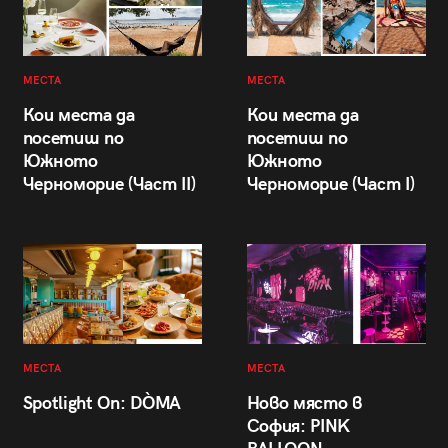
МЕСТА
МЕСТА
Кои места да
Кои места да
посетиш по
посетиш по
Южното
Южното
Черноморие (Част II)
Черноморие (Част I)
МЕСТА
МЕСТА
Spotlight On: DÒMA
Ново място в
София: PINK