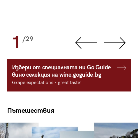
1
/29
Избери от специалната ни Go Guide
вино селекция на wine.goguide.bg
Grape expectations - great taste!
Пътешествия