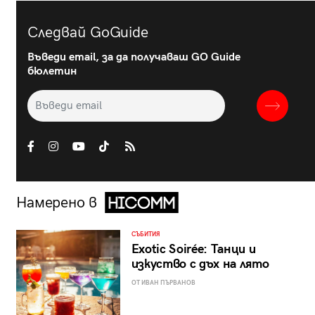
Следвай GoGuide
Въведи email, за да получаваш GO Guide
бюлетин
Намерено в
СЪБИТИЯ
Exotic Soirée: Танци и
изкуство с дъх на лято
ОТ ИВАН ПЪРВАНОВ