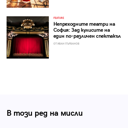
FEATURE
Непреходните театри на
София: Зад кулисите на
един по-различен спектакъл
ОТ ИВАН ПЪРВАНОВ
В този ред на мисли