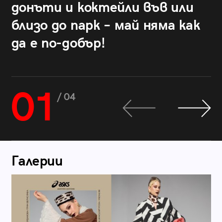
донъти и коктейли във или
близо до парк – май няма как
да е по-добър!
01
/ 04
Галерии