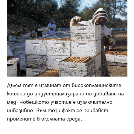
Дълъг път е изминат от високопланинските
кошери до индустриализираното добиване на
мед. Човешкото участие е изключително
инвазивно. Към този факт се прибавят
промените в околната среда.