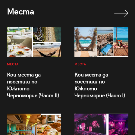
Места
МЕСТА
МЕСТА
Кои места да
Кои места да
посетиш по
посетиш по
Южното
Южното
Черноморие (Част II)
Черноморие (Част I)