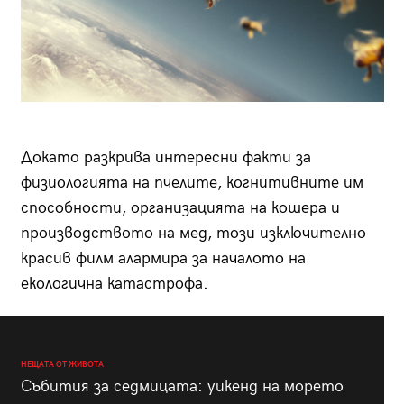
Докато разкрива интересни факти за
физиологията на пчелите, когнитивните им
способности, организацията на кошера и
производството на мед, този изключително
красив филм алармира за началото на
екологична катастрофа.
НЕЩАТА ОТ ЖИВОТА
Събития за седмицата: уикенд на морето