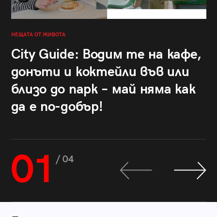
НЕЩАТА ОТ ЖИВОТА
City Guide: Водим те на кафе,
донъти и коктейли във или
близо до парк – май няма как
да е по-добър!
01
/ 04