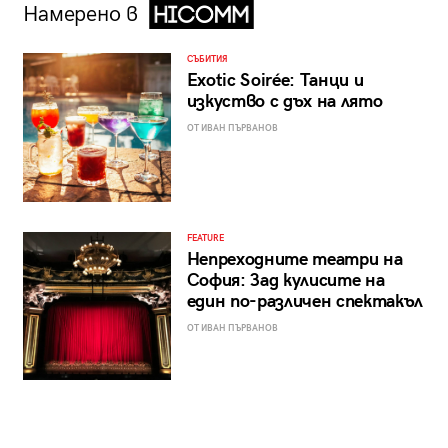
Намерено в
СЪБИТИЯ
Exotic Soirée: Танци и
изкуство с дъх на лято
ОТ ИВАН ПЪРВАНОВ
FEATURE
Непреходните театри на
София: Зад кулисите на
един по-различен спектакъл
ОТ ИВАН ПЪРВАНОВ