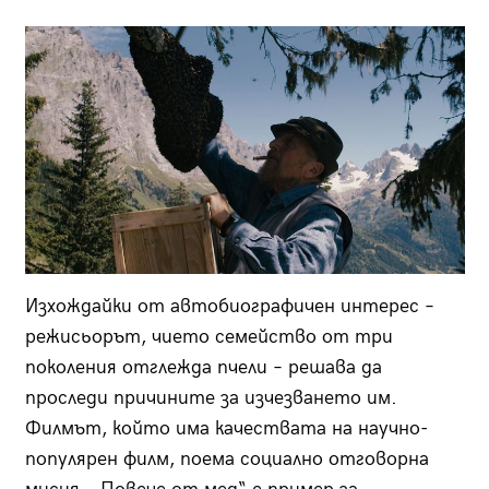
Изхождайки от автобиографичен интерес –
режисьорът, чието семейство от три
поколения отглежда пчели – решава да
проследи причините за изчезването им.
Филмът, който има качествата на научно-
популярен филм, поема социално отговорна