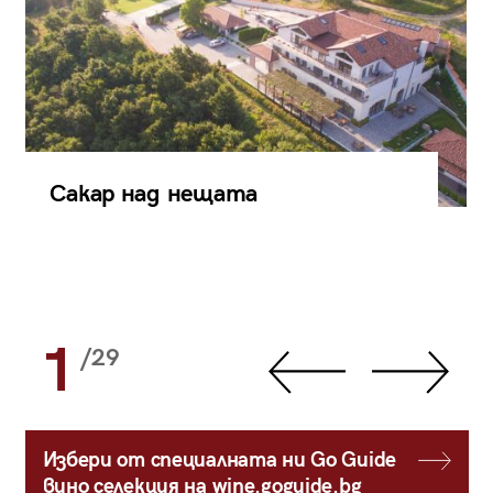
Сакар над нещата
1
/29
Избери от специалната ни Go Guide
вино селекция на wine.goguide.bg