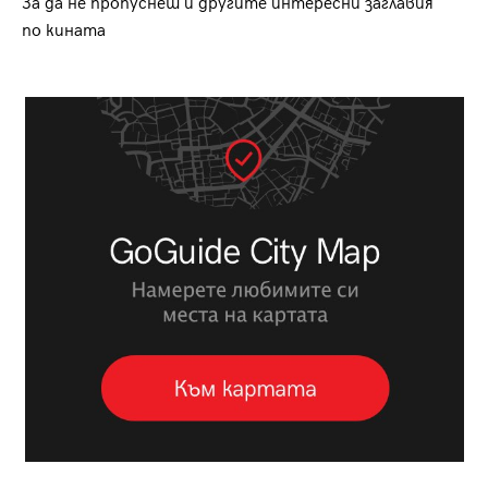
За да не пропуснеш и другите интересни заглавия
по кината