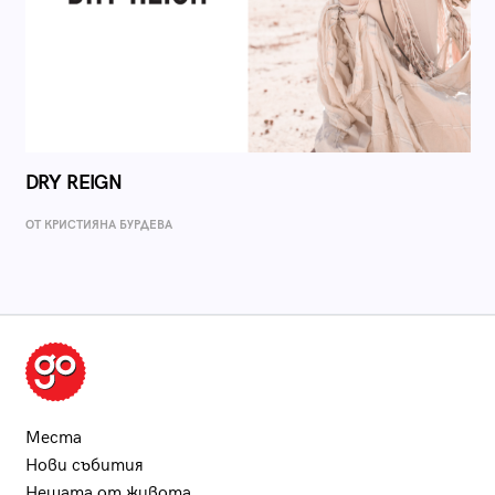
DRY REIGN
ОТ КРИСТИЯНА БУРДЕВА
Места
Нови събития
Нещата от живота