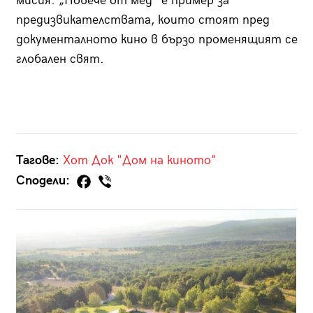
мисия. „Повече от мед“ е пример за
предизвикателствата, които стоят пред
документалното кино в бързо променящият се
глобален свят.
Тагове:
Хот Док
"Дом на киното"
Сподели: