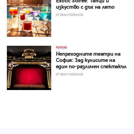
Exotic Soirée: Танци и
изкуство с дъх на лято
ОТ ИВАН ПЪРВАНОВ
FEATURE
Непреходните театри на
София: Зад кулисите на
един по-различен спектакъл
ОТ ИВАН ПЪРВАНОВ