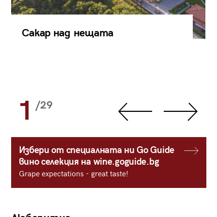
Сакар над нещата
1
/29
Избери от специалната ни Go Guide
вино селекция на wine.goguide.bg
Grape expectations - great taste!