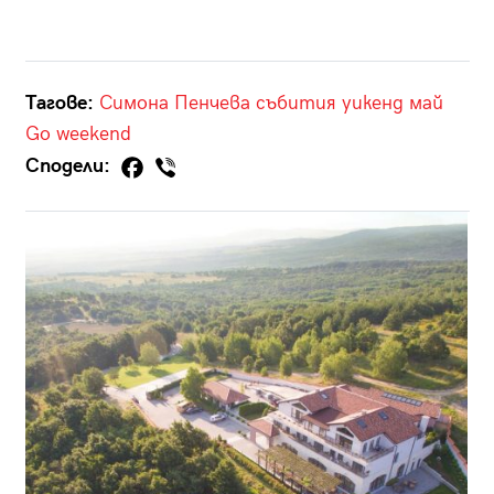
Тагове:
Симона Пенчева
събития
уикенд
май
Go weekend
Сподели: