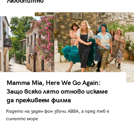
Любопитно
Mamma Mia, Here We Go Again:
Защо всяко лято отново искаме
да преживеем филма
Където на заден фон звучи ABBA, а пред теб е
синьото море