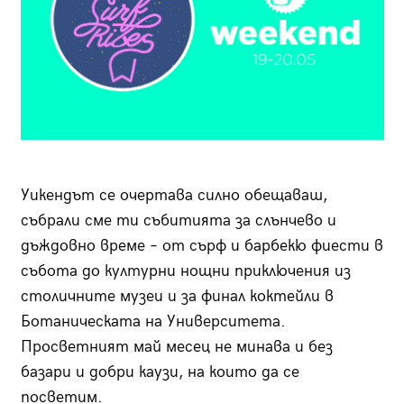
Уикендът се очертава силно обещаваш,
събрали сме ти събитията за слънчево и
дъждовно време – от сърф и барбекю фиести в
събота до културни нощни приключения из
столичните музеи и за финал коктейли в
Ботаническата на Университета.
Просветният май месец не минава и без
базари и добри каузи, на които да се
посветим.