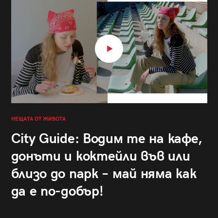
НЕЩАТА ОТ ЖИВОТА
City Guide: Водим те на кафе,
донъти и коктейли във или
близо до парк – май няма как
да е по-добър!