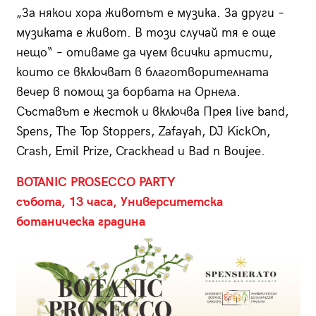
„За някои хора животът е музика. За други –
музиката е живот. В този случай тя е още
нещо“ – отиваме да чуем всички артисти,
които се включват в благотворителната
вечер в помощ за борбата на Орнела.
Съставът е жесток и включва Прея live band,
Spens, The Top Stoppers, Zafayah, DJ KickOn,
Crash, Emil Prize, Crackhead и Bad n Boujee.
BOTANIC PROSECCO PARTY
събота, 13 часа, Университетска
ботаническа градина