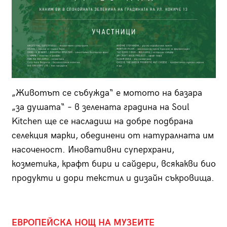
„Животът се събужда“ е мотото на базара
„за душата“ – в зелената градина на Soul
Kitchen ще се насладиш на добре подбрана
селекция марки, обединени от натуралната им
насоченост. Иновативни суперхрани,
козметика, крафт бири и сайдери, всякакви био
продукти и дори текстил и дизайн съкровища.
ЕВРОПЕЙСКА НОЩ НА МУЗЕИТЕ