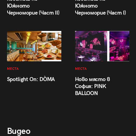
Южното
Южното
Черноморие (Част II)
Черноморие (Част I)
МЕСТА
МЕСТА
Spotlight On: DÒMA
Ново място в
София: PINK
BALLOON
Видео