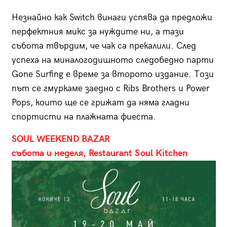
Незнайно как Switch винаги успява да предложи
перфектния микс за нуждите ни, а тази
събота твърдим, че чак са прекалили. След
успеха на миналогодишното следобедно парти
Gone Surfing е време за второто издание. Този
път се гмуркаме заедно с Ribs Brothers и Power
Pops, които ще се грижат да няма гладни
спортисти на плажната фиеста.
SOUL WEEKEND BAZAR
събота и неделя, Restaurant Soul Kitchen