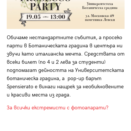
Обичаме нестандартните събития, а просеко
парти в Ботаническата градина в центъра ни
звучи като италианска мечта. Средствата от
всеки билет (по 4 и 2 лева за студенти)
подпомагат дейността на Университетската
ботаническа градина, а pop-up барът
Spensierato е винаги нащрек за необикновените
и красиви места из града.
За всички екстремисти с фотоапарати?