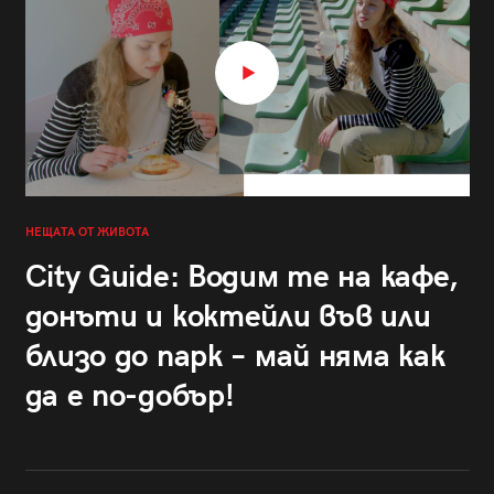
НЕЩАТА ОТ ЖИВОТА
City Guide: Водим те на кафе,
донъти и коктейли във или
близо до парк – май няма как
да е по-добър!