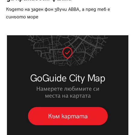
Където на заден фон звучи ABBA, а пред теб е
синьото море