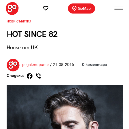
GoMap
НОВИ СЪБИТИЯ
HOT SINCE 82
House от UK
редакторите
/ 21.08.2015
0 коментара
Сподели: