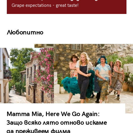
Grape expectations - great taste!
Любопитно
Mamma Mia, Here We Go Again:
Защо всяко лято отново искаме
да преживеем филма