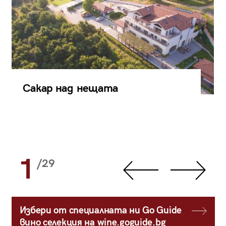
Сакар над нещата
1
/29
Избери от специалната ни Go Guide
вино селекция на wine.goguide.bg