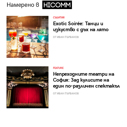
Намерено в
СЪБИТИЯ
Exotic Soirée: Танци и
изкуство с дъх на лято
ОТ ИВАН ПЪРВАНОВ
FEATURE
Непреходните театри на
София: Зад кулисите на
един по-различен спектакъл
ОТ ИВАН ПЪРВАНОВ