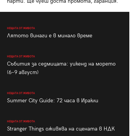
парти. Ще чуеш доста промота, гаранция.
НЕЩАТА ОТ ЖИВОТА
Лятото винаги е в минало време
НЕЩАТА ОТ ЖИВОТА
Събития за седмицата: уикенд на морето
(6–9 август)
НЕЩАТА ОТ ЖИВОТА
Summer City Guide: 72 часа в Иракли
НЕЩАТА ОТ ЖИВОТА
Stranger Things оживява на сцената в НДК