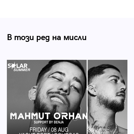
В този ред на мисли