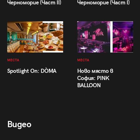
Черноморие (Част II)
Черноморие (Част I)
МЕСТА
МЕСТА
Spotlight On: DÒMA
Ново място в
София: PINK
BALLOON
Видео