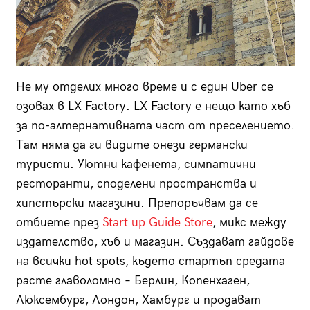
Не му отделих много време и с един U
ber
се
озовах в
LX Factory.
LX Factory
е нещо като хъб
за по-алтернативната част от преселението.
Там няма да ги видите онези германски
туристи. Уютни кафенета, симпатични
ресторанти, споделени пространства и
хипстърски магазини. Препоръчвам да се
отбиете през
Start up Guide Store
, микс между
издателство, хъб и магазин. Създават
гайдове
на всички hot spots, където стартъп средата
расте главоломно – Берлин, Копенхаген,
Люксембург, Лондон, Хамбург и продават