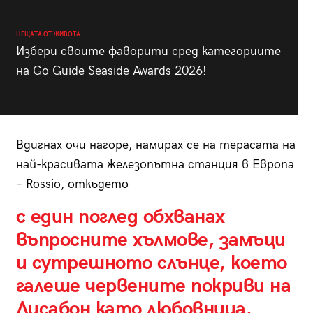
НЕЩАТА ОТ ЖИВОТА
Избери своите фаворити сред категориите
на Go Guide Seaside Awards 2026!
Вдигнах очи нагоре, намирах се на терасата на
най-красивата железопътна станция в Европа
–
Rossio,
откъдето
с един поглед обхванах
въпросните хълмове, замъци
и сутрешното слънце, което
галеше червените покриви на
Лисабон като любовница.