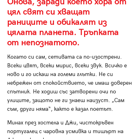
Онова, заради което хора от
цял свят си хващат
раниците и обикалят из
цялата планета. Тръпката
от непознатото.
Когато си сам, сетивата са по-изострени.
Всеки цвят, всеки мирис, всеки звук. Всичко е
ново и го искаш на големи глътки. Не си
небрежен от спокойствието, че имаш доверен
спътник. Не ходиш със затворени очи по
улиците, защото не ги знаеш наизуст. „Сам
съм, други няма“, както е казал поетът.
Минах през хостела и Джи
,
чистокръвен
португалец с чаровна усмивка и тишърт на