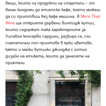
вещи, които са продукти на стартъпи – от
веган кондоми до етиопско кафе, което можеш
да си приготвиш без кафе машина. В
More Than
Wine
ще откриете дървени винтидж кутии,
които съдържат така характерните за
Лисабон консерви сардини, разбира се, със
симпатични поп принтове в ярки цветове,
както и малки бутилки джинджа с готин
дизайн на етикета, които да занесете на
приятели.