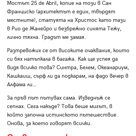
Мостът 25
de Abril
, копие на този в Сан
Франциско (архитектът е един, твърдят
местните), статуята на Христос като тази
в Рио де Жанейро и безбрежно синята Тежу,
лично тяхна. Градът ме замая.
Разтревожих се от високите очаквания, които
си бях натъпкала в багажа. Как ще успея да
видя всичко това? Синтра, Белем, Океанариум,
Кашкаиш, сърф ли да подкарам, на фадо вечер в
Алфама ли…
За пръв път пътувах сама. Изведнъж се
сепнах. Сега накъде? Това беше мигът, в
който започна истинското пътешествие.
Онова, за което говорят всички.