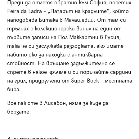
Преди да отлетя обратно към София, посетих
Feira da Ladra –
„Пазарът на крадлите“, който
наподобява Битака в Малашевци. От там си
тръгнах с колекционерски винил на един от
първите записи на Пол Маккартни в Русия,
така че си заслужава разходката, ако имате
набито око за находки с антикварна
стойност.
На връщане задължително се
спрете в някое кръчме и си поръчайте сардини
на грил, придружени от
Super Bock –
местната
бира.
Все пак сте в Лисабон, няма за къде да
бързате.