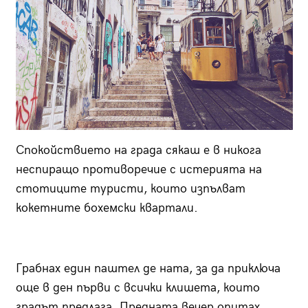
Спокойствието на града сякаш е в
никога
неспиращо противоречие с истерията на
стотиците туристи, които изпълват
кокетните бохемски квартали.
Грабнах един паштел де ната, за да приключа
още в ден първи с всички клишета, които
градът предлага. Предната вечер опитах