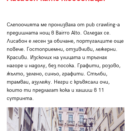
Слепоочията ме пронизваха от
pub crawling-a
предишната нощ в
Bairro Alto.
Огледах се.
Лисабон е лесен за обичане, португалците още
повече. Гостоприемни, отзивчиви, лежерни.
Красиви. Изскочих на улицата и тръгнах
нагоре и надолу, без посока. Графити, розово,
жълто, зелено, синьо, графити. Стълби,
трамваи, азулежу. Негри с кръвясали очи,
които ти предлагат кока и хашиш в 11
сутринта.