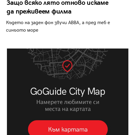
Защо всяко лято отново искаме
да преживеем филма
Където на заден фон звучи ABBA, а пред теб е
синьото море