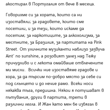
акостирал в Португалия от вече 8 месеца.
Говорихме си за хората, които са ни
изоставяли; за градовете, които сме
посетили, и за тези, които искаме да
посетим; за наркотиците, за алкохолизма, за
местните, за Бразилия, за партитата на
Pink
Street
. От уличните музиканти наблизо зазвуча
Aint' no sunshine, а розовият залез над Тежу
причудливо и с лекота омайваше отвлечените
ми мисли.
Всички ние изоставяме градове и
хора, за да търсим по-добро място за себе си
под слънцето и до нечие рамо. Всеки носи
някаква тъга, предишна. Някои я потушават в
пътувания, други в партита, трети в
различни легла. И Жан като мен бе избягал в