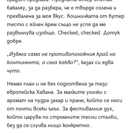
бакаляу, за да разбера, че е твърде солена и
прехвалена за моя вкус. Кошничката от бутер
тесто с яйчен крем също не успя да ме
развълнува изобщо. Checked, checked. Дотук
добре.
„Избяга сама на противоположния край на
континента, а сега какво?“
,
казах си едва
чуто.
Нямах план и не бях подготвена за тази
европейска Хавана. За малките улички с
аромат на пудра захар и пране, който се носи
от почти всеки ъгъл. За фестивалния дух,
който царува по стръмните тесни стълби,
без да се случва нищо конкретно.