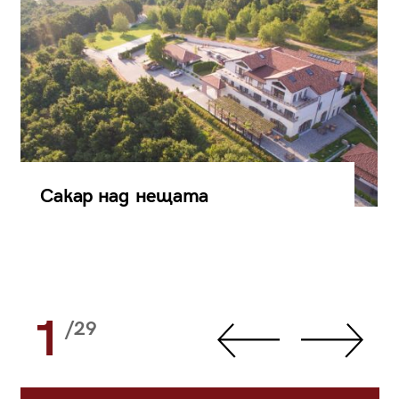
Сакар над нещата
1
/29