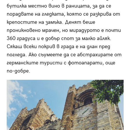
бутилка местно вино в раницата, за да се
порадвате на гледката, която се разкрива от
крепостите на замъка. Денят беше
проникновено мрачен, но мирадурото е почти
360 градуса и е добър спот за малко айляк.
Сякаш всеки покрив в града е на длан пред
погледа. Ако съумеете да се абстрахирате от
германските туристи с фотоапарати, още
по-добре.