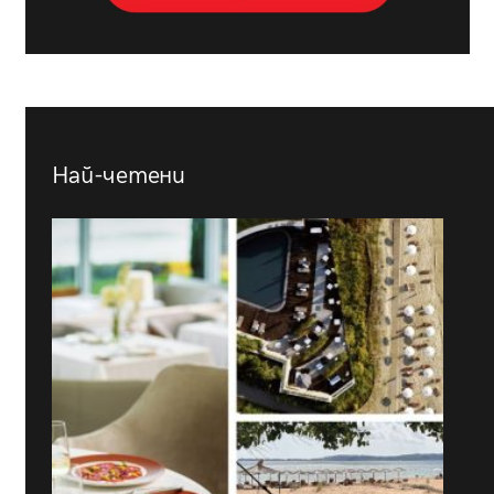
Най-четени