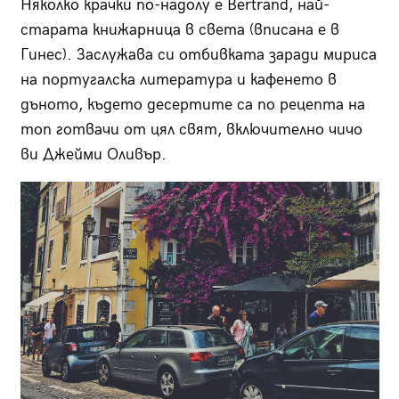
Няколко крачки по-надолу е
Bertrand,
най-
старата книжарница в света
(
вписана е в
Гинес). Заслужава си отбивката заради мириса
на португалска литература и кафенето в
дъното, където десертите са по рецепта на
топ готвачи от цял свят, включително чичо
ви Джейми Оливър.