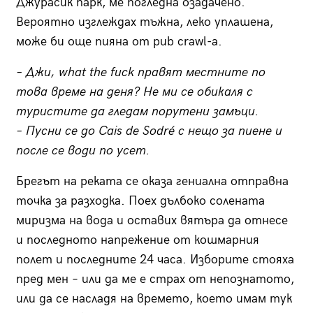
Джурасик парк, ме погледна озадачено.
Вероятно изглеждах тъжна, леко уплашена,
може би още пияна от
pub crawl-a
.
– Джи,
what the fuck
правят местните по
това време на деня? Не ми се обикаля с
туристите да гледам порутени замъци.
– Пусни се до Cais de Sodré
с нещо за пиене и
после се води по усет.
Брегът на реката се оказа гениална отправна
точка за разходка. Поех дълбоко солената
миризма на вода и оставих вятъра да отнесе
и последното напрежение от кошмарния
полет и последните 24 часа. Изборите стояха
пред мен – или да ме е страх от непознатото,
или да се насладя на времето, което имам тук