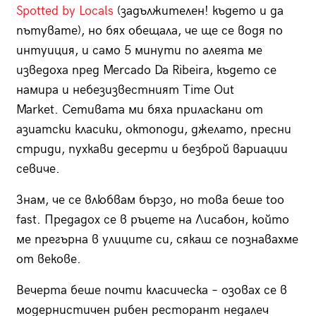
Spotted by Locals
(задължителен!
където и да
пътувате), но бях обещала, че ще се водя по
интуиция, и само 5 минути по алеята ме
изведоха пред
Mercado Da Ribeira,
където се
намира и небезизвестният
Time Out
Market.
Сетивата ми бяха приласкани от
азиатски класики, октоподи, джелато, пресни
стриди, пухкави десерти и безброй вариации
севиче.
Знам, че се влюбвам бързо, но това беше
too
fast. П
редадох се в ръцете на Лисабон, който
ме прегърна в улиците си, сякаш се познавахме
от векове.
Вечерта беше почти класическа – озовах се в
модернистичен рибен ресторант недалеч