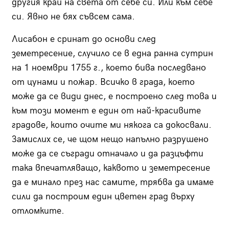
другия край на света от себе си. Или към себе
си. Явно не бях съвсем сама.
Лисабон е сринат до основи след
земетресение, случило се в една ранна сутрин
на 1 ноември 1755 г., което бива последвано
от цунами и пожар. Всичко в града, което
може да се види днес, е построено след това и
към този момент е един от най-красивите
градове, които очите ми някога са докосвали.
Замислих се, че щом нещо напълно разрушено
може да се съгради отначало и да разцъфти
така впечатляващо, каквото и земетресение
да е минало през нас самите, трябва да имаме
сили да построим един цветен град върху
отломките.