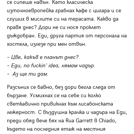
се сипеше навън. Като класическа
източноевропейка грабнах кафе с цигара и се
сгуших в мислите си на терасата. Какво да
правя днес? Дори не си нося проклет
дъждобран. Еди, друга партия от персонала на
хостела, излезе при мен отвън.
– Цве, какъв е планът днес?
– Еди,
no fuckin' idea,
нямам чадър.
– Аз ще ти дам.
Разсъних се бавно, без дори бегла следа от
бързане. Усмихнах се на себе си колко
светкавично привикнах към лисабонската
лежерност. С въздушна крачка и чадъра на Еди,
преди обяд вече бях на
Rua Garrett
в
Chiado,
където на последния етаж на местния