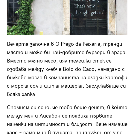
Вечерта започна в
O Prego da Peixaria,
тренди
място и може би най-добрите бургери в града.
Вместо мляно месо, цял телешки стек се
озовава между хлебче
Bolo do Caco,
намазано с
билково масло в компанията на сладки картофи
с морска сол и щипка мащерка. Заслужаваше си
всяка хапка.
Спомням си ясно, че това беше денят, в който
между мен и Лисабон се появиха първите
наченки на интимност и близост. Вече нямаше
хаос – само мир в душата, придружен от
vino