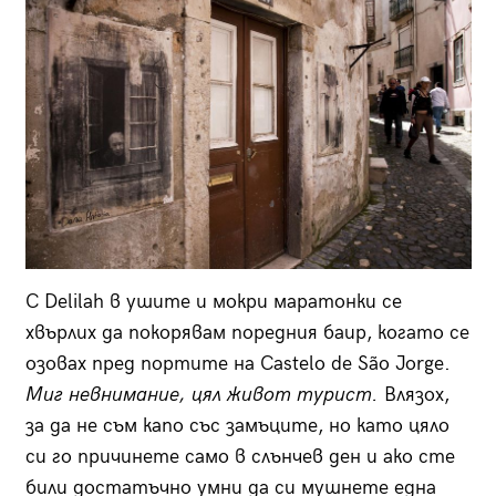
С
Delilah
в ушите и мокри маратонки се
хвърлих да покорявам поредния баир, когато се
озовах пред портите на
Castelo de São Jorge.
Миг невнимание, цял живот турист.
Влязох,
за да не съм капо със замъците, но като цяло
си го причинете само в слънчев ден и ако сте
били достатъчно умни да си мушнете една