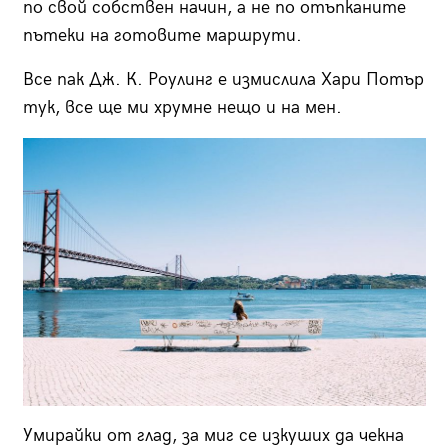
по свой собствен начин, а не по отъпканите
пътеки на готовите маршрути.
Все пак Дж. К. Роулинг е измислила Хари Потър
тук, все ще ми хрумне нещо и на мен.
Умирайки от глад, за миг се изкуших да чекна