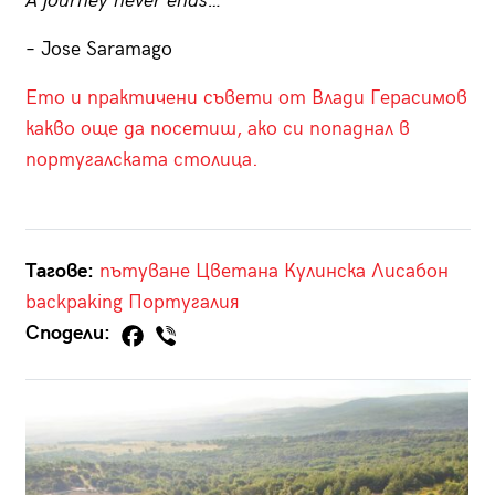
A journey never ends…
– Jose Saramago
Ето и практичени съвети от Влади Герасимов
какво още да посетиш, ако си попаднал в
португалската столица.
Тагове:
пътуване
Цветана Кулинска
Лисабон
backpaking
Португалия
Сподели: