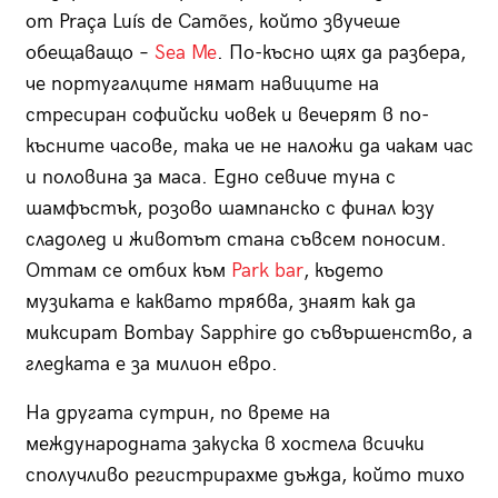
от Praça Luís de Camões
,
който звучеше
обещаващо –
Sea Me
. По-късно щях да разбера,
че португалците нямат навиците на
стресиран софийски човек и вечерят в по-
късните часове, така че не наложи да чакам час
и половина за маса. Едно севиче туна с
шамфъстък, розово шампанско с финал юзу
сладолед и животът стана съвсем поносим.
Оттам се отбих
към
Park bar
, където
музиката е каквато трябва, знаят как да
миксират Bombay Sapphire до съвършенство, а
гледката е за милион евро.
На другата сутрин, по време на
международната закуска в хостела всички
сполучливо регистрирахме дъжда, който тихо