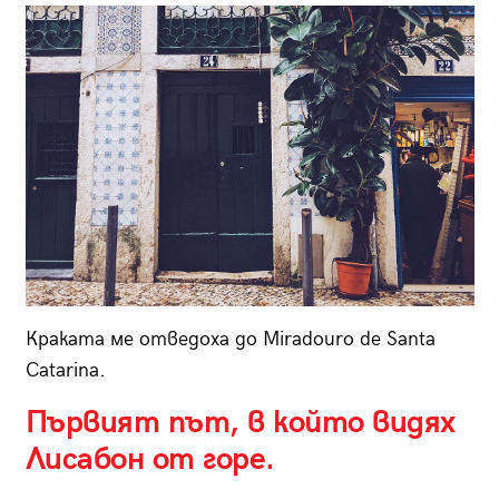
Краката ме отведоха до Miradouro de Santa
Catarina
.
Първият път, в който видях
Лисабон от горе.