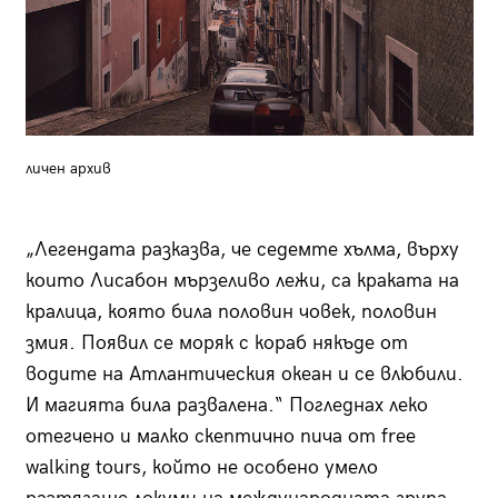
личен архив
„Легендата разказва, че седемте хълма, върху
които Лисабон мързеливо лежи, са краката на
кралица, която била половин човек, половин
змия. Появил се моряк с кораб някъде от
водите на Атлантическия океан и се влюбили.
И магията била развалена.“ Погледнах леко
отегчено и малко скептично пича от
free
walking tours,
който не особено умело