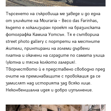
Търсенето на съкровища ме заведе и до една
от уличките на
Mouraria
–
Beco das Farinhas,
където е локализиран проект на бразилската
фотографка Камила Уотсън. Тя е сътворила
street photo gallery
с портрети на местните
жители, принтирани на големи дървени
платна и окачени на сградите по самата улица
(уютна и тясна колкото галерия).
Творчеството ѝ е представено свободно пред
очите на преминаващите с провокация да се
замислят над историята зад всяко лице.
Неконвенциална идея и добро изпълнение.