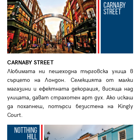
CARNABY STREET
Любимата ни пешеходна търговска улица в
сърцето на Лондон. Селекцията от малки
магазини и ефектната декорация, висяща над
улицата, дават страхотен арт дух. Ако искаш
да похапнеш, потърси безистена на Kingly
Court.