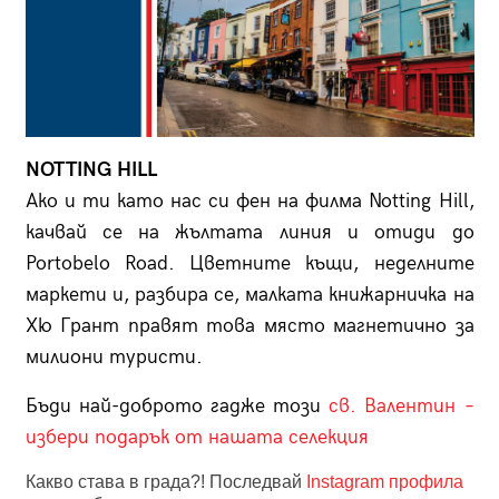
NOTTING HILL
Ако и ти като нас си фен на филма Notting Hill,
качвай се на жълтата линия и отиди до
Portоbelo Road. Цветните къщи, неделните
маркети и, разбира се, малката книжарничка на
Хю Грант правят това място магнетично за
милиони туристи.
Бъди най-доброто гадже този
св. Валентин –
избери подарък от нашата селекция
Какво става в града?! Последвай
Instagram профила