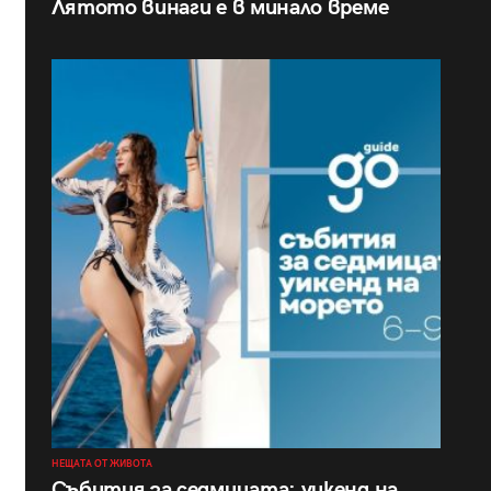
Лятото винаги е в минало време
НЕЩАТА ОТ ЖИВОТА
Събития за седмицата: уикенд на