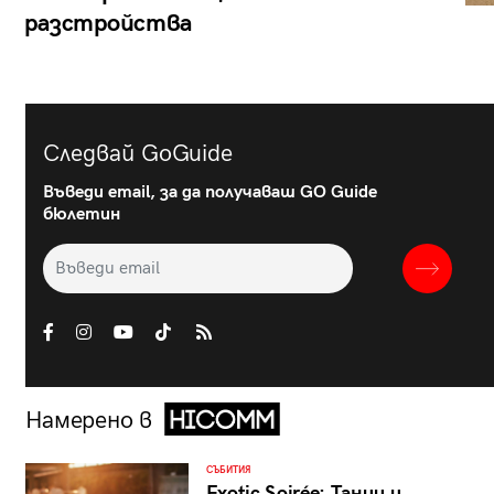
разстройства
Следвай GoGuide
Въведи email, за да получаваш GO Guide
бюлетин
Намерено в
СЪБИТИЯ
Exotic Soirée: Танци и