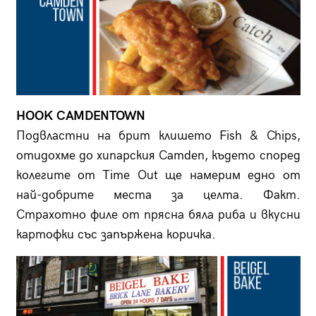
HOOK CAMDENTOWN
Подвластни на брит клишето Fish & Chips,
отидохме до хипарския Camden, където според
колегите от Time Оut ще намерим едно от
най-добрите места за целта. Факт.
Страхотно филе от прясна бяла риба и вкусни
картофки със запържена коричка.