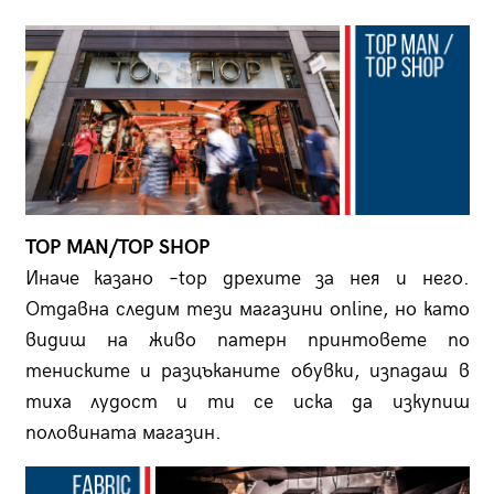
TOP MAN/TOP SHOP
Иначе казано –top дрехите за нея и него.
Отдавна следим тези магазини online, но като
видиш на живо патерн принтовете по
тениските и разцъканите обувки, изпадаш в
тиха лудост и ти се иска да изкупиш
половината магазин.