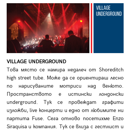
VILLAGE UNDERGROUND
Това място се намира недалеч от Shoreditch
high street tube. Може да се ориентираш лесно
по нарисуваните мотриси над венюто.
Пространството е истински лондонски
underground. Тук се провеждат графити
изложби, live концерти и едно от любимите ни
партита Fuse. Сега отново посетихме Enzo
Siraquisa и компания. Тук се влиза с гест­лист и