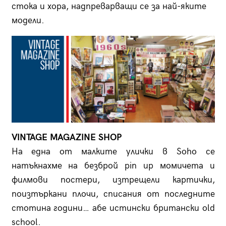
стока и хора, надпреварващи се за най-яките
модели.
VINTAGE MAGAZINE SHOP
На една от малките улички в Soho се
натъкнахме на безброй pin up момичета и
филмови постери, изтрещели картички,
поизтъркани плочи, списания от последните
стотина години… абе истински британски old
school.