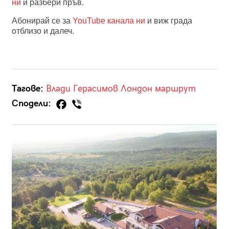
ни
и разбери пръв.
Абонирай се за
YouTube канала ни
и виж града
отблизо и далеч.
Тагове:
Влади Герасимов
Лондон
маршрут
Сподели: