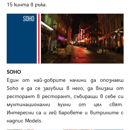
15 кинта в ръка.
SOHO
Eдин от най-добрите начини да опознаеш
Soho е да се загубиш в него, да влизаш от
ресторант в ресторант, събиращи в себе си
мултинационални кухни от цял свят.
Интересни са и гей баровете и витрините с
надпис Models.