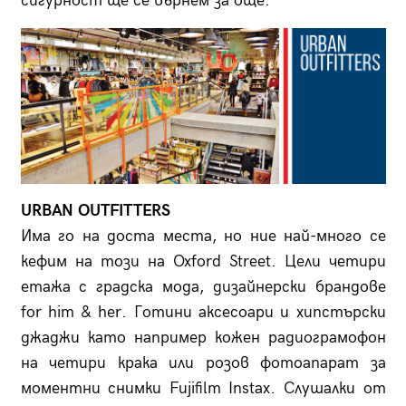
сигурност ще се върнем за още.
URBAN OUTFITTERS
Има го на доста места, но ние най-много се
кефим на този на Oxford Street. Цели четири
етажа с градска мода, дизайнерски брандове
for him & her. Готини аксесоари и хипстърски
джаджи като например кожен радиограмофон
на четири крака или розов фотоапарат за
моментни снимки Fujifilm Instax. Слушалки от