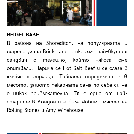
BEIGEL BAKE
В района на Shoreditch, на популярната и
шарена улица Brick Lane, открих­ме най-вкусния
сандвич с телешко, който някога сме
опитвали. Нарича се Hot Salt Beef и се слага в
хлебче с горчица. Тайната определено е в
месото, защото пекарната сама по себе си не
е никак привлекателна. Тя е една от най-
старите в Лондон и е била любимo място на
Rolling Stones и Amy Winehouse.