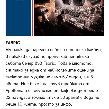
FABRIC
Ако може да наречеш себе си истински клъбър,
в никакъв случай не пропускай петък или
събота вечер във Fabric. Това е мястото,
считано за една от най-големите сцени за
електронна музика не само в Лондон, а и в
света. Ние бяхме на груув тройката от
Apollonia и се счупихме от кеф. Входът беше
22 паунда, а голямо (тук е 50 грама) с вода ни
беше 10 кинта, просто за инфо.