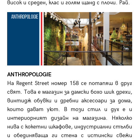
висок и среден, клас и голям щанд с плочи. Рай.
ANTHROPOLOGIE
На Regent Street номер 158 се потапяш в друг
свят. Това е магазин за дамски бохо шик дрехи,
винтидж обувки и дребни аксесоари за дома,
които дават уют. В този стил и дух е и
интериорният дизайн на магазина. Няколко
нива с кокетни шкафове, индустриални стълби
и обединяваща ги стена с истински свежи