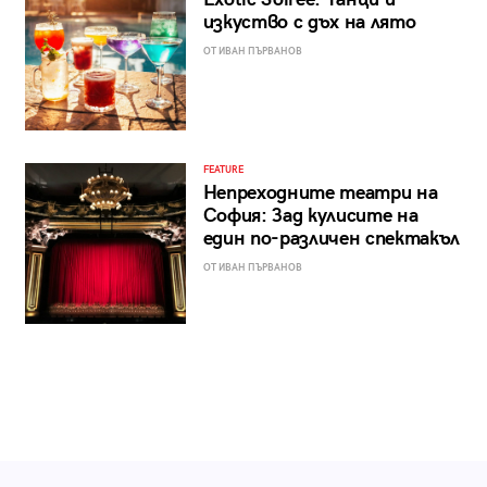
изкуство с дъх на лято
ОТ ИВАН ПЪРВАНОВ
FEATURE
Непреходните театри на
София: Зад кулисите на
един по-различен спектакъл
ОТ ИВАН ПЪРВАНОВ