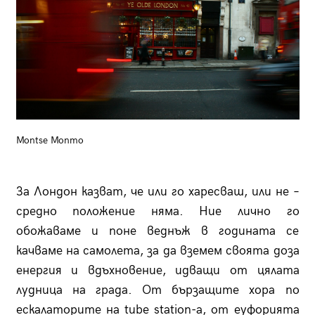
Montse Monmo
За Лондон казват, че или го харесваш, или не –
средно положение няма. Ние лично го
обожаваме и поне веднъж в годината се
качваме на самолета, за да вземем своята доза
енергия и вдъхновение, идващи от цялата
лудница на града. От бързащите хора по
ескалаторите на tube station-а, от еуфорията