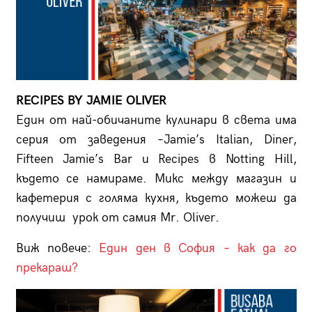
RECIPES BY JAMIE OLIVER
Един от най-обичаните кулинари в света има
серия от заведения –Jamie’s Italian, Diner,
Fifteen Jamie’s Bar и Recipes в Notting Hill,
където се намираме. Микс между магазин и
кафетерия с голяма кухня, където можеш да
получиш урок от самия Mr. Oliver.
Виж повече:
Един ден в София – как да го
прекараш?