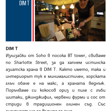
DIM T
Излизайки от Soho в посока BT tower, свиваме
по Sharlotte Street, за да хапнем истинска
азиатска храна в DIM T. Както името, така и
интериорът тук е минималистичен, хорската
глъч обаче е на макс, а храната веднъж.
Поръчваме си кокосов ориз и пиле с гъби
шитаки, джинджифил, червени фурми и сос от
стриди в традиционен глинен съд. Със