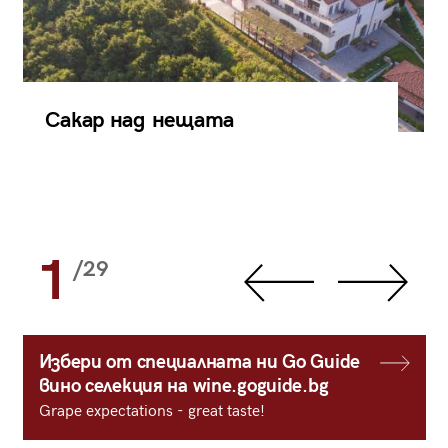
Сакар над нещата
1
/29
Избери от специалната ни Go Guide
вино селекция на wine.goguide.bg
Grape expectations - great taste!