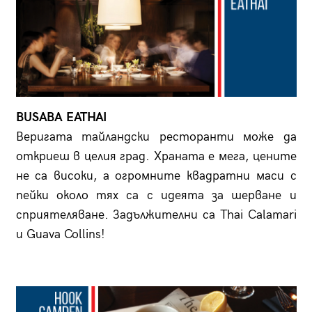
BUSABA EATHAI
Веригата тайландски ресторанти може да
откриеш в целия град. Храната е мега, цените
нe са високи, а огромните квадратни маси с
пейки около тях са с идеята за шерване и
сприятеляване. Задължителни са Thai Calamari
и Guava Collins!