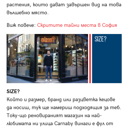
растения, които дават завършен вид на това
вълшебно място.
Виж повече:
Скритите тайни места в София
SIZE?
Който и размер, бранд или разцветка кецове
да носиш, тук ще намериш подходящия за теб.
Току-що реновираният магазин на най-
любимата ни улица Carnaby винаги е фул от