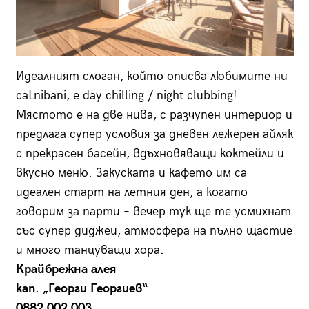
Идеалният слоган, който опис­ва любимите ни
caLnibani, е day chilling / night clubbing!
Мястото е на две нива, с разчупен интериор и
предлага супер условия за дневен лежерен айляк
с прекрасен басейн, вдъхновяващи коктейли и
вкусно меню. Закуската и кафето им са
идеален старт на летния ден, а когато
говорим за парти – вечер тук ще те усмихнат
със супер диджеи, атмосфера на пълно щастие
и много танцуващи хора.
Крайбрежна алея
кап. „Георги Георгиев“
0882 002 003