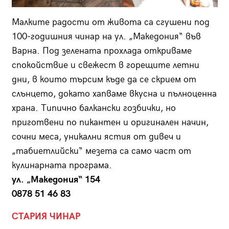
Малките радости от живота са сгушени под
100-годишния чинар на ул. „Македония“ във
Варна. Под зелената прохлада откриваме
спокойствие и свежест в горещите летни
дни, в които търсим къде да се скрием от
слънцето, докато хапваме вкусна и пълноценна
храна. Типично балкански гозбички, но
приготвени по пикантен и оригинален начин,
сочни меса, уникални ястия от дивеч и
„табиетлийски“ мезета са само част от
кулинарната програма.
ул. „Македония“ 154
0878 51 46 83
СТАРИЯ ЧИНАР