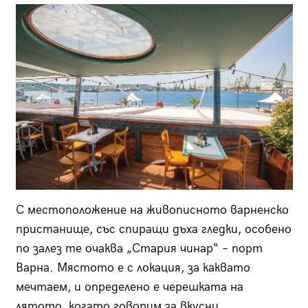
С местоположение на живописното варненско
пристанище, със спиращи дъха гледки, особено
по залез те очаква „Стария чинар“ – порт
Варна. Мястото е с локация, за каквато
мечтаем, и определено е черешката на
лятото, когато говорим за вкусни