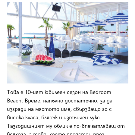
Това е 10-ият юбилеен сезон на Bedroom
Beach. Време, напълно достатъчно, за да
изгради на мястото име, свързващо го с
висока класа, блясък и изтънчен лукс.
Тазгодишният му облик е по-впечатляващ от
всякога, а това, което предстои през