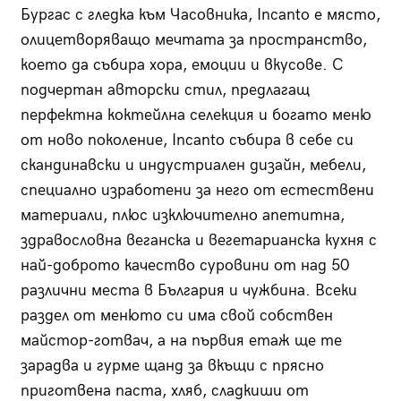
Бургас с гледка към Часовника, Incanto е място,
олицетворяващо мечтата за пространство,
което да събира хора, емоции и вкусове. С
подчертан авторски стил, предлагащ
перфектна коктейлна селекция и богато меню
от ново поколение, Incanto събира в себе си
скандинавски и индустриален дизайн, мебели,
специално изработени за него от естествени
материали, плюс изключително апетитна,
здравословна веганска и вегетарианска кухня с
най-доброто качество суровини от над 50
различни места в България и чужбина. Всеки
раздел от менюто си има свой собствен
майстор-готвач, а на първия етаж ще те
зарадва и гурме щанд за вкъщи с прясно
приготвена паста, хляб, сладкиши от