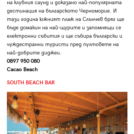
на клубния саунд и доказано най-популярната
дестинация на българското Черноморие. И
тази година южният плаж на Слънчев бряг ще
бъде домакин на най-щурите и запомнящи се
електронни събития и ще събира български и
чуждестранни туристи пред пултовете на
най-добрите диджеи.
0897 950 080
Cacao Beach
SOUTH BEACH BAR