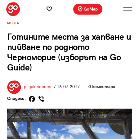
GoMap
МЕСТА
Готините места за хапване и
пийване по родното
Черноморие (изборът на Go
Guide)
редакторите
/ 16.07.2017
0 коментара
Сподели: