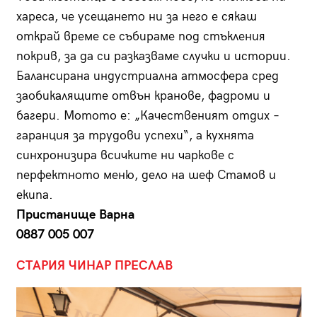
хареса, че усещането ни за него е сякаш
открай време се събираме под стъкления
покрив, за да си разказваме случки и истории.
Балансирана индустриална атмосфера сред
заобикалящите отвън кранове, фадроми и
багери. Мотото е: „Качественият отдих –
гаранция за трудови успехи“, а кухнята
синхронизира всичките ни чаркове с
перфектното меню, дело на шеф Стамов и
екипа.
Пристанище Варна
0887 005 007
СТАРИЯ ЧИНАР ПРЕСЛАВ