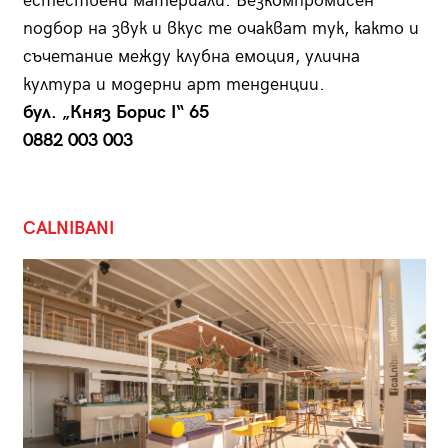
естествени материали. Безкомпромисен
подбор на звук и вкус те очак­ват тук, както и
съчетание между клубна емоция, улична
култура и модерни арт тенденции.
бул. „Княз Борис I“ 65
0882 003 003
CALNIBANI