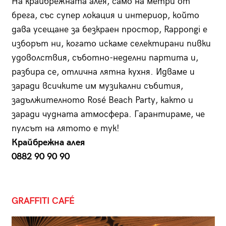
На крайбрежната алея, само на метри от
брега, със супер локация и инте­риор, който
дава усещане за безкраен простор, Rappongi е
изборът ни, когато искаме селектирани пивки
удоволствия, съботно-неделни партита и,
разбира се, отлична лятна кухня. Идваме и
заради всичките им музикални събития,
задължителното Rosé Beaсh Party, както и
заради чудната атмосфера. Гарантираме, че
пулсът на лятото е тук!
Крайбрежна алея
0882 90 90 90
GRAFFITI CAFÉ