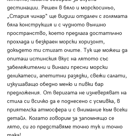
дестинации. Решен в бяло и морскосиньо,
„Стария чинар“ ще видиш отдалеч с голямата
бяла конструкция и с чудното външно
пространство, което предлага достатъчно
прохлада и безкраен морски хоризонт,
докъдето ти стигат очите. Тук ще можеш да
опиташ истинския вкус на лятото със
забележителни и винаги пресни морски
деликатеси, апетитни разядки, свежи салати,
изкушаващо обедно меню и пивки бар
предложения. От веригата не изневеряват на
стила си всичко да е поднесено с усмивка, в
приятелска атмосфера и с внимание към всеки
детайл. Когато говорим за запомнящо се
лято, си го представяме точно тук и точно
така!