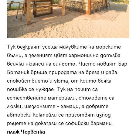
Тук безкраят усеща милувките на морските
вълни, а зеленият цвят хармонично допълва
всички нюанси на синьото. Чисто новият Бар
Ботаник връща природата на брега и дава
спокойствие­то и уюта, от които всяка
почивка се нуждае. Тук на почит са
естествените материали, столовете са
люлки, шезлонгите – хамаци, а добрите
авторски коктейли се приготвят изпод
ръцете на доказали се софийски бармани.
плаж Червенка