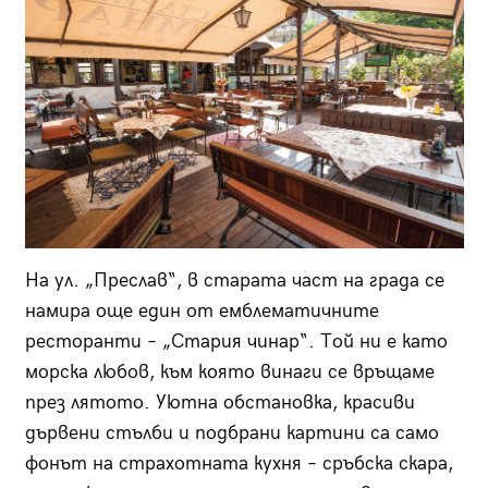
На ул. „Преслав“, в старата част на града се
намира още един от емблематичните
ресторанти – „Стария чинар“. Той ни е като
морска любов, към която винаги се връщаме
през лятото. Уютна обстановка, красиви
дървени стълби и подбрани картини са само
фонът на страхотната кухня – сръбска скара,