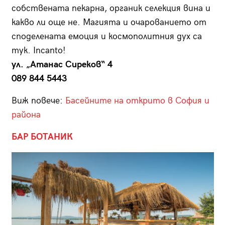
собствената пекарна, органик селекция вина и
какво ли още не. Магията и очарованието от
споделената емоция и космополитния дух са
тук. Incanto!
ул. „Атанас Сиреков“ 4
089 844 5443
Виж повече:
Басейните на открито в София и
района
БАР БОТАНИК