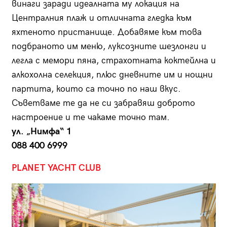
винаги заради идеалната му локация на
Централния плаж и отличната гледка към
яхтеното пристанище. Добавяме към това
подбраното им меню, луксозните шезлонги и
легла с мемори пяна, страхотната коктейлна и
алкохолна селекция, плюс дневните им и нощни
партита, които са точно по наш вкус.
Съветваме те да не си забравяш доброто
настроение и те чакаме точно там.
ул. „Нимфа“ 1
088 400 6999
PLANET YACHT CLUB