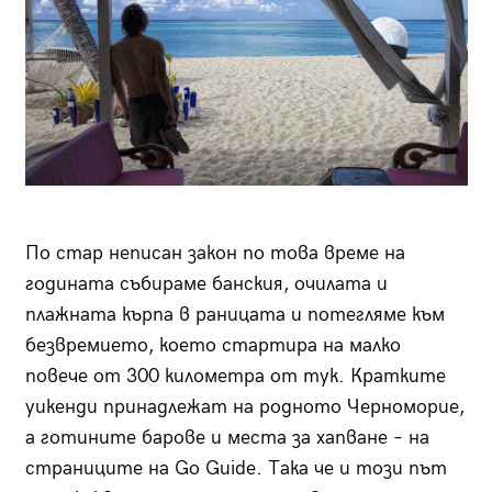
По стар неписан закон по това време на
годината събираме банския, очилата и
плажната кърпа в раницата и потегляме към
безвремието, което стартира на малко
повече от 300 километра от тук. Кратките
уикенди принадлежат на родното Черноморие,
а готините барове и места за хапване – на
страниците на Go Guide. Така че и този път