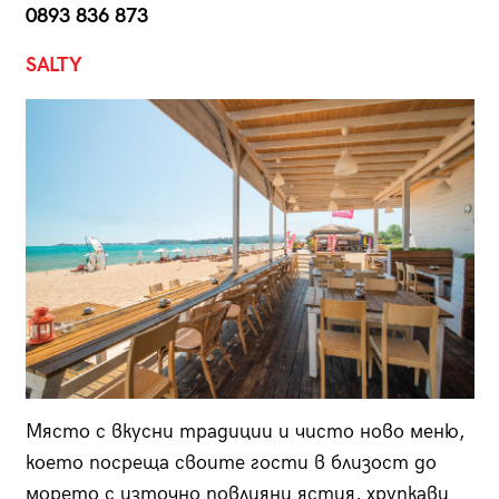
0893 836 873
SALTY
Място с вкусни традиции и чисто ново меню,
което посреща своите гости в близост до
морето с източно повлияни ястия, хрупкави