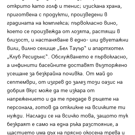
открито като голф и тенис; изискана храна,
приготвена с продукти, произведени в
градината на комплекса; първокласно вино,
което се произвежда от лозята, растящи в
близост, и настаняване в едно- или двуетажни
вили, вилно селище „Бел Тауър“ и апартхотел
„Клуб Ресидънс“. Обслужването е първокласно,
а инфинити басейните доставят възторжено
усещане за безкрайна почивка. От май до
септември, от изгрев до залез този оазис на
добрия вкус може да те изкара от
напрежението и да те предаде в ръцете на
персонала, готов да откликне на всичките ти
нужди. Наслади се на всичко това, защото тук
безкраят е само на една ръка разстояние, а
щастието има дъх на прясно окосена трева и