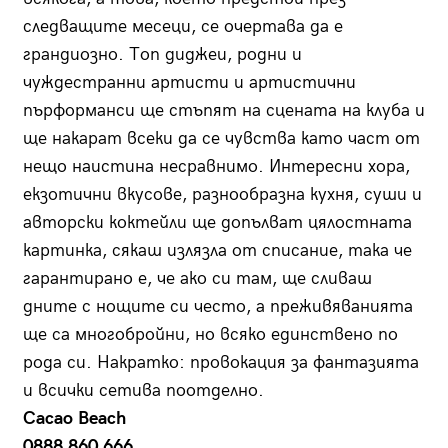
следващите месеци, се очертава да е
грандиозно. Топ диджеи, родни и
чуждестранни артисти и артистични
пърформанси ще стъпят на сцената на клуба и
ще накарат всеки да се чувства като част от
нещо наистина несравнимо. Интересни хора,
екзотични вкусове, разнообразна кухня, суши и
авторски коктейли ще допълват цялостната
картинка, сякаш излязла от списание, така че
гарантирано е, че ако си там, ще сливаш
дните с нощите си често, а преживяванията
ще са многобройни, но всяко единствено по
рода си. Накратко: провокация за фантазията
и всички сетива поотделно.
Cacao Beach
0888 860 666