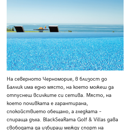
На северното Черноморие, в близост до
Балчик има едно място, на което можеш да
отпуснеш всичките си сетива. Място, на
което почивката е гарантирана,
спокойствието обещано, а гледката –
спираща дъха. BlackSeaRama Golf & Villas дава
свободата да избираш между спорт на