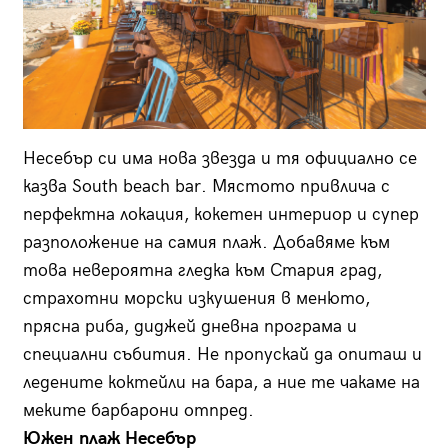
Несебър си има нова звезда и тя официално се
казва South beach bar. Мястото привлича с
перфектна локация, кокетен интериор и супер
разположение на самия плаж. Добавяме към
това невероятна гледка към Стария град,
страхотни морски изкушения в менюто,
прясна риба, диджей дневна програма и
специални събития. Не пропускай да опиташ и
ледените коктейли на бара, а ние те чакаме на
меките барбарони отпред.
Южен плаж Несебър