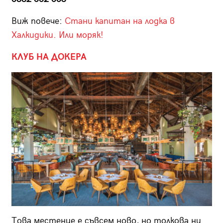
Виж повече:
Стани капитан на лодка в
Халкидики. Или моряк!
КЛУБ НА ДОКЕРА
Това местенце е съвсем ново, но толкова ни