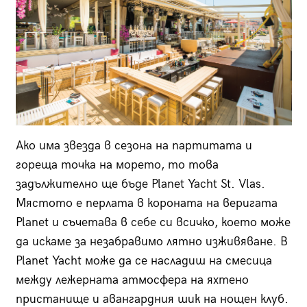
Ако има звезда в сезона на партитата и
гореща точка на морето, то това
задължително ще бъде Planet Yacht St. Vlas.
Мястото е перлата в короната на веригата
Planet и съчетава в себе си всичко, което може
да искаме за незабравимо лятно изживяване. В
Planet Yacht може да се насладиш на смесица
между лежерната атмосфера на яхтено
пристанище и авангардния шик на нощен клуб.