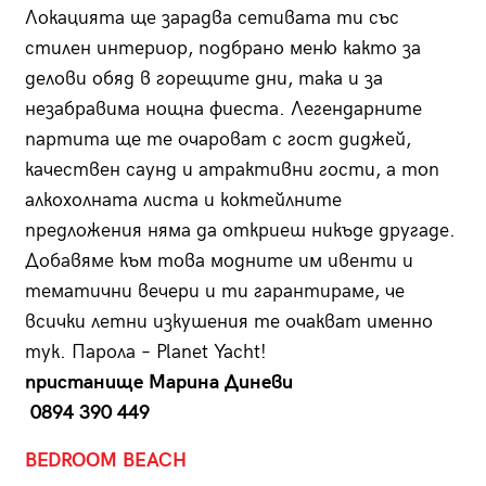
Локация­та ще зарадва сетивата ти със
стилен интериор, подбрано меню както за
делови обяд в горещите дни, така и за
незабравима нощна фиеста. Легендарните
партита ще те очароват с гост диджей,
качествен саунд и атрактивни гости, а топ
алкохолната листа и коктейлните
предложения няма да откриеш никъде другаде.
Добавяме към това модните им ивенти и
тематични вечери и ти гарантираме, че
всички летни изкушения те очакват именно
тук. Парола – Planet Yacht!
пристанище Марина Диневи
0894 390 449
BEDROOM BEACH