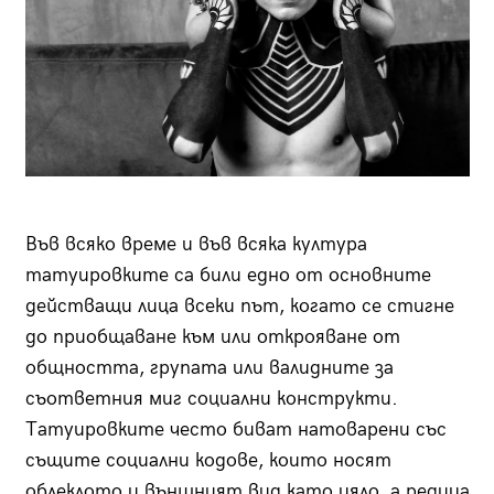
Във всяко време и във всяка култура
татуировките са били едно от основните
действащи лица всеки път, когато се стигне
до приобщаване към или открояване от
общността, групата или валидните за
съответния миг социални конструкти.
Татуировките често биват натоварени със
същите социални кодове, които носят
облеклото и външният вид като цяло, а редица