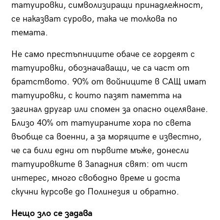
татуировки, символизиращи принадлежност,
се наказват сурово, така че толкова по
темата.
Не само престъпниците обаче се гордеят с
татуировки, обозначаващи, че са част от
братството. 90% от войниците в САЩ имат
татуировки, с които пазят паметта на
загинал другар или спомен за опасно оцеляване.
Близо 40% от татуираните хора по света
въобще са военни, а за моряците е известно,
че са били едни от първите мъже, донесли
татуировките в Западния свят: от чист
интерес, много свободно време и доста
скучни курсове до Полинезия и обратно.
Нещо зло се задава