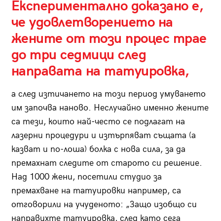
Експериментално доказано е,
че удовлетворението на
жените от този процес трае
до три седмици след
направата на татуировка,
а след изтичането на този период умуването
им започва наново. Неслучайно именно жените
са тези, които най-често се подлагат на
лазерни процедури и изтърпяват същата (а
казват и по-лоша) болка с нова сила, за да
премахнат следите от старото си решение.
Над 1000 жени, посетили студио за
премахване на татуировки например, са
отговорили на учуденото: „Защо изобщо си
направихте татуировка, след като сега