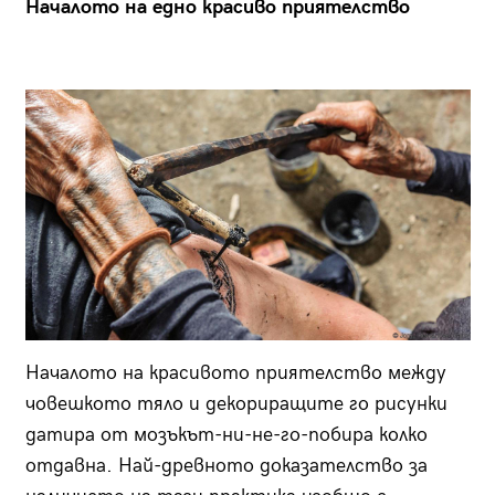
Началото на едно красиво приятелство
Началото на красивото приятелство между
човешкото тяло и декориращите го рисунки
датира от мозъкът-ни-не-го-побира колко
отдавна. Най-древното доказателство за