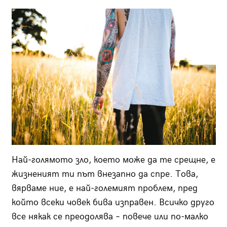
Най-голямото зло, което може да те срещне, е
жизненият ти път внезапно да спре. Това,
вярваме ние, е най-големият проблем, пред
който всеки човек бива изправен. Всичко друго
все някак се преодолява – повече или по-малко