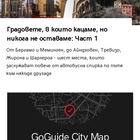
Градовете, в които кацаме, но
никога не оставаме: Част 1
От Бергамо и Меминген, до Айндховен, Тревизо,
Жирона и Шарлероа - шест места, които
заслужават повече от автобусна спирка по пътя
към някъде другаде