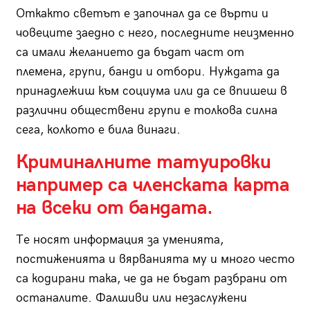
Откакто светът е започнал да се върти и
човеците заедно с него, последните неизменно
са имали желанието да бъдат част от
племена, групи, банди и отбори. Нуждата да
принадлежиш към социума или да се впишеш в
различни обществени групи е толкова силна
сега, колкото е била винаги.
Криминалните татуировки
например са членската карта
на всеки от бандата.
Те носят информация за уменията,
постиженията и вярванията му и много често
са кодирани така, че да не бъдат разбрани от
останалите. Фалшиви или незаслужени