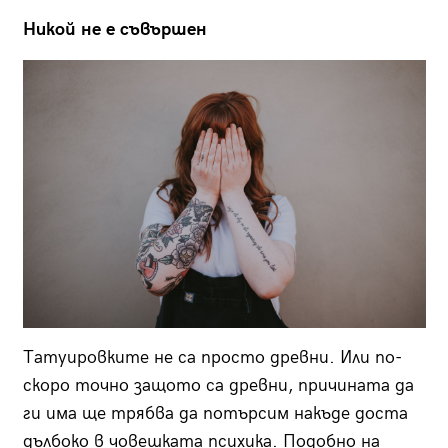
Никой не е съвършен
Татуировките не са просто древни. Или по-
скоро точно защото са древни, причината да
ги има ще трябва да потърсим накъде доста
дълбоко в човешката психика. Подобно на