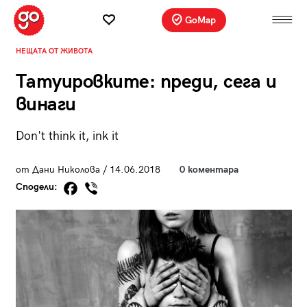
GoMap
НЕЩАТА ОТ ЖИВОТА
Татуировките: преди, сега и
винаги
Don't think it, ink it
от Дани Николова / 14.06.2018
0 коментара
Сподели: