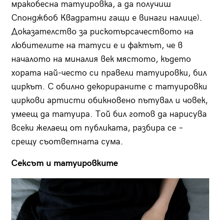
мракобесна татуировка, а да получиш
Спонджбоб Квадратни гащи е винаги налице).
Доказателство за рискотърсачеството на
любителите на татуси е и фактът, че в
началото на миналия век мястото, където
хората най-често си правели татуировки, бил
циркът. С обилно декорираните с татуировки
циркови артисти обикновено пътувал и човек,
умеещ да татуира. Той бил готов да нарисува
всеки желаещ от публиката, разбира се –
срещу съответната сума.
Сексът и татуировките