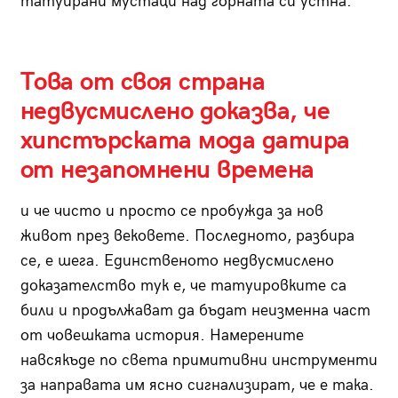
татуирани мустаци над горната си устна.
Това от своя страна
недвусмислено доказва, че
хипстърската мода датира
от незапомнени времена
и че чисто и просто се пробужда за нов
живот през вековете. Последното, разбира
се, е шега. Единственото недвусмислено
доказателство тук е, че татуировките са
били и продължават да бъдат неизменна част
от човешката история. Намерените
навсякъде по света примитивни инструменти
за направата им ясно сигнализират, че е така.