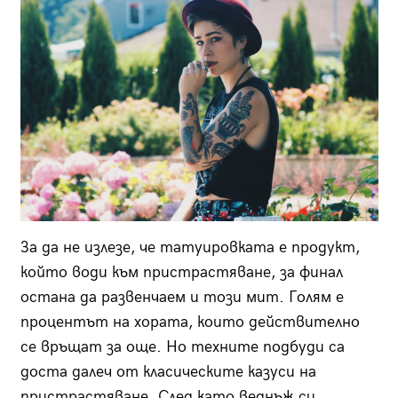
За да не излезе, че татуировката е продукт,
който води към пристрастяване, за финал
остана да развенчаем и този мит. Голям е
процентът на хората, които действително
се връщат за още. Но техните подбуди са
доста далеч от класическите казуси на
пристрастяване. След като веднъж си