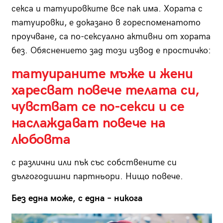
секса и татуировките все пак има. Хората с
татуировки, е доказано в гореспоменатото
проучване, са по-сексуално активни от хората
без. Обяснението зад този извод е простичко:
татуираните мъже и жени
харесват повече телата си,
чувстват се по-секси и се
наслаждават повече на
любовта
с различни или пък със собствените си
дългогодишни партньори. Нищо повече.
Без една може, с една – никога