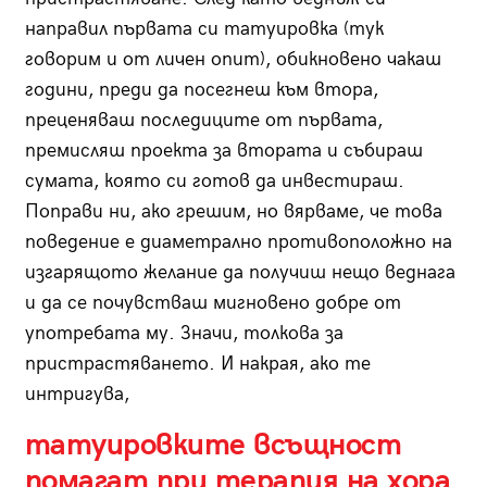
направил първата си татуировка (тук
говорим и от личен опит), обикновено чакаш
години, преди да посегнеш към втора,
преценяваш последиците от първата,
премисляш проекта за втората и събираш
сумата, която си готов да инвестираш.
Поправи ни, ако грешим, но вярваме, че това
поведение е диаметрално противоположно на
изгарящото желание да получиш нещо веднага
и да се почувстваш мигновено добре от
употребата му. Значи, толкова за
пристрастяването. И накрая, ако те
интригува,
татуировките всъщност
помагат при терапия на хора