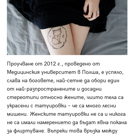
Проучване от 2012 г., проведено от
Медицинския университет в Полша, е успяло,
слава на боговете, най-сетне да обори един
от най-разпространените и досадни
стереотипи относно жените, чиито тела са
украсени с татуировки – че са много лесни
мишени. Женските татуировки не са и никога
не са имали намерението да бъдат явна покана
за флиртуване. Въпреки това връзка между