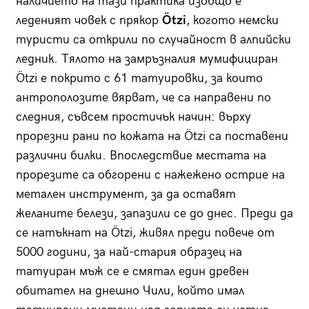
наличието на тази практика изобщо е
леденият човек с прякор
Ötzi
, когото немски
туристи са открили по случайност в алпийски
ледник. Тялото на замръзналия мумифициран
Ötzi е покрито с 61 татуировки, за които
антрополозите вярват, че са направени по
следния, съвсем простичък начин: върху
прорезни рани по кожата на Ötzi са поставени
различни билки. Впоследствие местата на
прорезите са обгорени с нажежено острие на
метален инструмент, за да оставят
желаните белези, запазили се до днес. Преди да
се натъкнат на Ötzi, живял преди повече от
5000 години, за най-стария образец на
татуиран мъж се е смятал един древен
обитател на днешно Чили, който имал