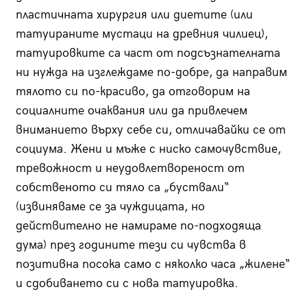
пластичната хирургия или диетите (или
татуираните мустаци на древния чилиец),
татуировките са част от подсъзнателната
ни нужда на изглеждаме по-добре, да направим
тялото си по-красиво, да отговорим на
социалните очаквания или да привлечем
вниманието върху себе си, отличавайки се от
социума. Жени и мъже с ниско самочувствие,
тревожност и неудовлетвореност от
собственото си тяло са „буствали“
(извиняваме се за чуждицата, но
действително не намираме по-подходяща
дума) през годините тези си чувства в
позитивна посока само с няколко часа „жилене“
и сдобиването си с нова татуировка.