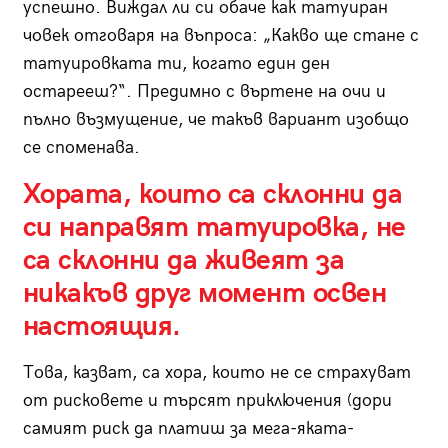
успешно. Виждал ли си обаче как татуиран
човек отговаря на въпроса: „Какво ще стане с
татуировката ти, когато един ден
остарееш?“. Предимно с въртене на очи и
пълно възмущение, че такъв вариант изобщо
се споменава.
Хората, които са склонни да
си направят татуировка, не
са склонни да живеят за
никакъв друг момент освен
настоящия.
Това, казват, са хора, които не се страхуват
от рисковете и търсят приключения (дори
самият риск да платиш за мега-яката-