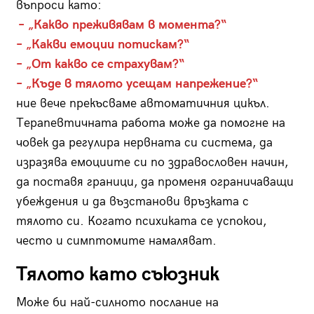
въпроси като:
– „Какво преживявам в момента?“
– „Какви емоции потискам?“
– „От какво се страхувам?“
– „Къде в тялото усещам напрежение?“
ние вече прекъсваме автоматичния цикъл.
Терапевтичната работа може да помогне на
човек да регулира нервната си система, да
изразява емоциите си по здравословен начин,
да поставя граници, да променя ограничаващи
убеждения и да възстанови връзката с
тялото си. Когато психиката се успокои,
често и симптомите намаляват.
Тялото като съюзник
Може би най-силното послание на