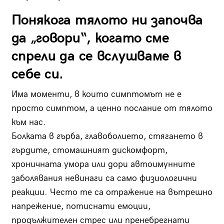
Понякога тялото ни започва
да „говори“, когато сме
спрели да се вслушваме в
себе си.
Има моменти, в които симптомът не е
просто симптом, а ценно послание от тялото
към нас.
Болката в гърба, главоболието, стягането в
гърдите, стомашният дискомфорт,
хроничната умора или дори автоимунните
заболявания невинаги са само физиологични
реакции. Често те са отражение на вътрешно
напрежение, потиснати емоции,
продължителен стрес или пренебрегнати