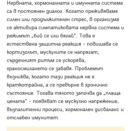
Нервната, хормоналната и имунната система
са в постоянен диалог. Когато преживяваме
силен или продължителен стрес, в организма
се активира симпатиковата нервна система и
режимът „бий се или бягай“. Това е
естествена защитна реакция – повишава се
кортизолът, мускулите се напрягат,
сърдечният ритъм се ускорява,
храносмилането се забавя. Проблемът
възниква, когато тази реакция не е
краткотрайна, а се превърне в хронично
състояние. Тогава тялото започва да „плаща
цената“ – появяват се мускулно напрежение,
възпалителни процеси, хормонален дисбаланс и
отслабен имунитет.