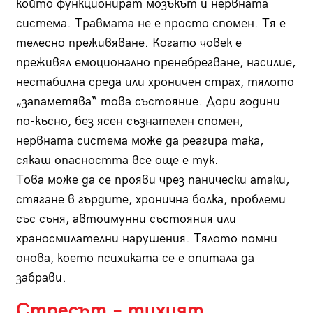
който функционират мозъкът и нервната
система. Травмата не е просто спомен. Тя е
телесно преживяване. Когато човек е
преживял емоционално пренебрегване, насилие,
нестабилна среда или хроничен страх, тялото
„запаметява“ това състояние. Дори години
по-късно, без ясен съзнателен спомен,
нервната система може да реагира така,
сякаш опасността все още е тук.
Това може да се прояви чрез панически атаки,
стягане в гърдите, хронична болка, проблеми
със съня, автоимунни състояния или
храносмилателни нарушения. Тялото помни
онова, което психиката се е опитала да
забрави.
Стресът – тихият