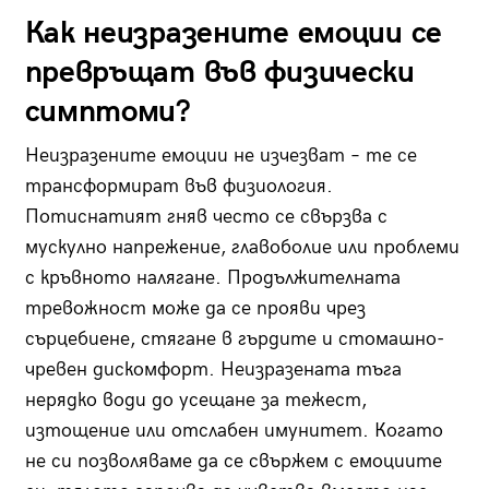
Как неизразените емоции се
превръщат във физически
симптоми?
Неизразените емоции не изчезват – те се
трансформират във физиология.
Потиснатият гняв често се свързва с
мускулно напрежение, главоболие или проблеми
с кръвното налягане. Продължителната
тревожност може да се прояви чрез
сърцебиене, стягане в гърдите и стомашно-
чревен дискомфорт. Неизразената тъга
нерядко води до усещане за тежест,
изтощение или отслабен имунитет. Когато
не си позволяваме да се свържем с емоциите