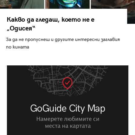
Какво да гледаш, което не е
„Одисея“
За да не пропуснеш и другите интересни заглавия
по кината