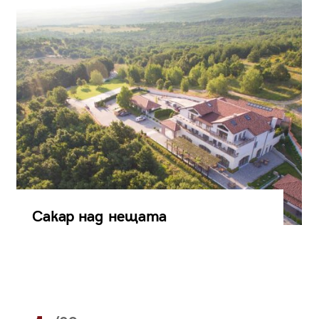
Сакар над нещата