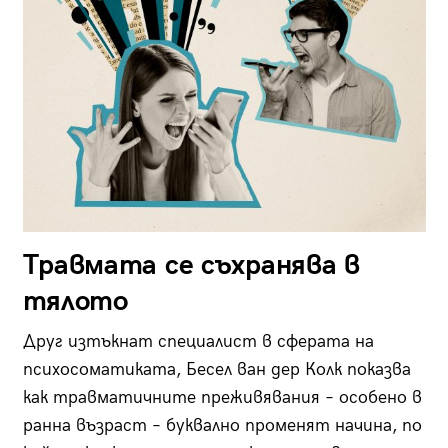
Травмата се съхранява в
тялото
Друг изтъкнат специалист в сферата на
психосоматиката, Бесел ван дер Колк показва
как травматичните преживявания – особено в
ранна възраст – буквално променят начина, по