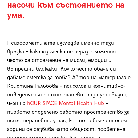
насочи към състоянието на
ума.
Психосоматиката изследва именно тази
връзка – как физическите неразположения
често са отражение на мисли, емоции и
вътрешни блокажи. Колко често обаче си
даваме сметка за това? Автор на материала е
Кристина Гълъбова – психолог и когнитивно-
поведенчески психотерапевт под супервизия,
член на
hOUR SPACE Mental Health Hub
–
първото споделено работно пространство за
психотерапевти у нас, което повече от осем
години се развива като общност, посветена
на менталното здраве. Кристина е