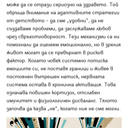
може да се отрази сериозно на здравето. Той
обръща внимание на адаптивните стратегии
от детството – да сме „удобни“, да не
създаваме проблеми, да заслужаваме любов
чрез свръхотговорност. Тези механизми са ни
помогнали да оцелеем емоционално, но в зрелия
живот могат да се превърнат в рисков
фактор. Когато човек системно потиска
емоциите си, не поставя граници и живее в
постоянен вътрешен натиск, нервната
система остава в хронична активация. Това
означава повишен кортизол, отслабен
имунитет и физиологичен дисбаланс. Тялото
започва да казва „не“, когато ние не сме могли.