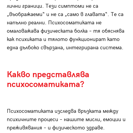
лични граници. Тези симптоми не са
„въображаеми“ и не са „само в главата“. Те са
напълно реални. Психосоматиката не
омаловажава физическата болка – тя обяснява
как психиката и тялото функционират като
една дълбоко свързана, интегрирана система.
Какво представлява
психосоматиката?
Психосоматиката изследва връзката между
психичните процеси – нашите мисли, емоции и
преживявания – и физическото здраве.