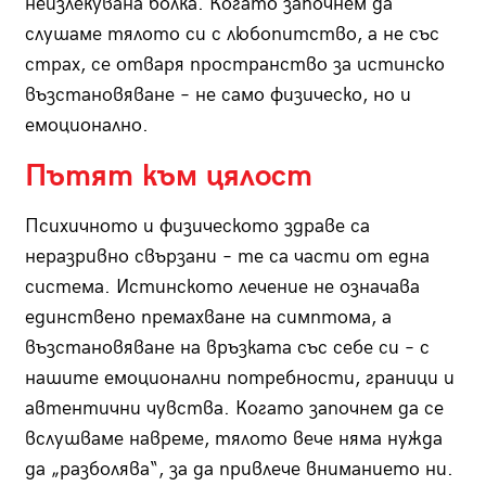
неизлекувана болка. Когато започнем да
слушаме тялото си с любопитство, а не със
страх, се отваря пространство за истинско
възстановяване – не само физическо, но и
емоционално.
Пътят към цялост
Психичното и физическото здраве са
неразривно свързани – те са части от една
система. Истинското лечение не означава
единствено премахване на симптома, а
възстановяване на връзката със себе си – с
нашите емоционални потребности, граници и
автентични чувства. Когато започнем да се
вслушваме навреме, тялото вече няма нужда
да „разболява“, за да привлече вниманието ни.