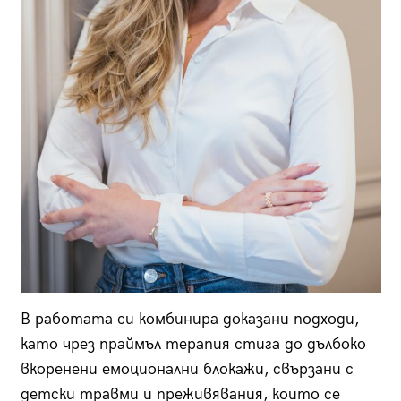
В работата си комбинира доказани подходи,
като чрез праймъл терапия стига до дълбоко
вкоренени емоционални блокажи, свързани с
детски травми и преживявания, които се