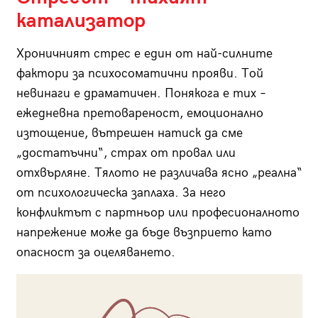
катализатор
Хроничният стрес е един от най-силните
фактори за психосоматични прояви. Той
невинаги е драматичен. Понякога е тих –
ежедневна претовареност, емоционално
изтощение, вътрешен натиск да сме
„достатъчни“, страх от провал или
отхвърляне. Тялото не различава ясно „реална“
от психологическа заплаха. За него
конфликтът с партньор или професионалното
напрежение може да бъде възприето като
опасност за оцеляването.