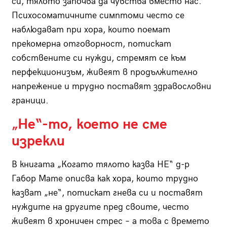
си, тялото започва да чувства вместо нас.
Психосоматичните симптоми често се
наблюдават при хора, които поемат
прекомерна отговорност, потискат
собствените си нужди, стремят се към
перфекционизъм, живеят в продължително
напрежение и трудно поставят здравословни
граници.
„Не“-то, което не сме
изрекли
В книгата „Когато тялото казва НЕ“ д-р
Габор Мате описва как хора, които трудно
казват „не“, потискат гнева си и поставят
нуждите на другите пред своите, често
живеят в хроничен стрес – а това с времето