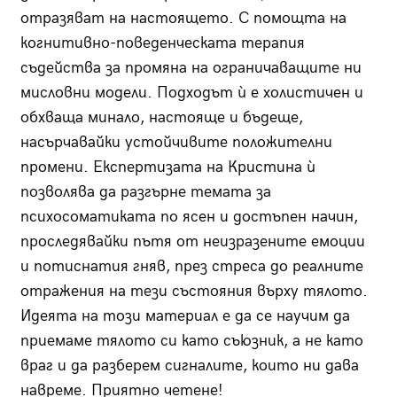
отразяват на настоящето. С помощта на
когнитивно-поведенческата терапия
съдейства за промяна на ограничаващите ни
мисловни модели. Подходът ѝ е холистичен и
обхваща минало, настояще и бъдеще,
насърчавайки устойчивите положителни
промени. Експертизата на Кристина ѝ
позволява да разгърне темата за
психосоматиката по ясен и достъпен начин,
проследявайки пътя от неизразените емоции
и потиснатия гняв, през стреса до реалните
отражения на тези състояния върху тялото.
Идеята на този материал е да се научим да
приемаме тялото си като съюзник, а не като
враг и да разберем сигналите, които ни дава
навреме. Приятно четене!