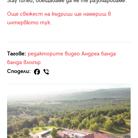
Stay tuned, обещаваме да не те разочароваме.
Още свежест на къдрици ще намериш в
интервюто тук.
Тагове:
редакторите
видео
Андреа банда
банда
влогър
Сподели: