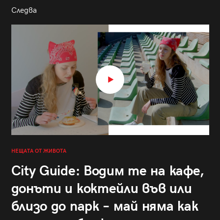
Следва
НЕЩАТА ОТ ЖИВОТА
City Guide: Водим те на кафе,
донъти и коктейли във или
близо до парк – май няма как