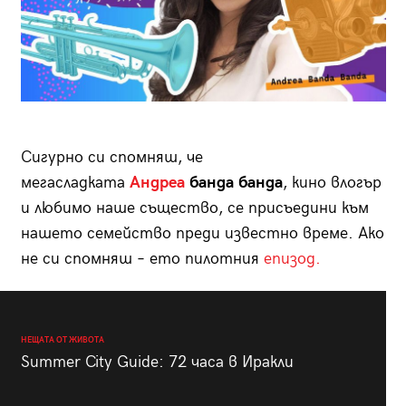
Сигурно си спомняш, че
мегасладката
Андреа
банда банда
, кино влогър
и любимо наше същество, се присъедини към
нашето семейство преди известно време. Ако
не си спомняш – ето пилотния
епизод.
НЕЩАТА ОТ ЖИВОТА
Summer City Guide: 72 часа в Иракли