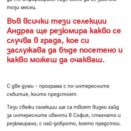
този месец.
Във всички тези селекции
Андреа ще резюмира какво се
случва в града, кое си
заслужава да бъде посетено и
какво можеш да очакваш.
С две думи – програма с по-интересните
събития, които предстоят.
Тези свежи селекции ще са твоят видео гайд
за интересните ивенти в София, стегнато и
резюмирано, с най-доброто, което предстои.