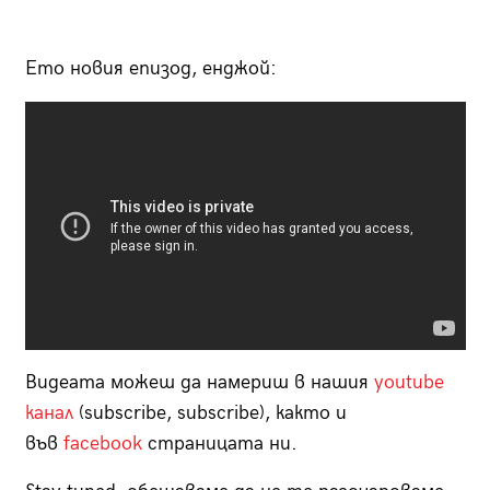
Ето новия епизод, енджой:
Видеата можеш да намериш в нашия
youtube
канал
(subscribe, subscribe), както и
във
facebook
страницата ни.