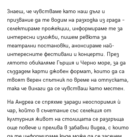
Знаеш, че чувстваме като наш дълг и
призвание да те водим на разходка из града –
селектираме прожекции, информираме те за
интересни изложби, пишем ревюта за
театрални постановки, анонсираме най-
интересните фестивали и концерти. През
лятото обикаляме Гърция и Черно море, за да
създадем карти джобен формат, които да са
твоят верен спътник по време на отпуската,
така че винаги да се чувстваш като местен.
На Андреа се спряхме заради неоспоримия ѝ
чар, който в съчетание със селекция от
културния живот на столицата се разгръща
още повече и прелива в забавни видеа, с които
да те информираме къде може да се засечем