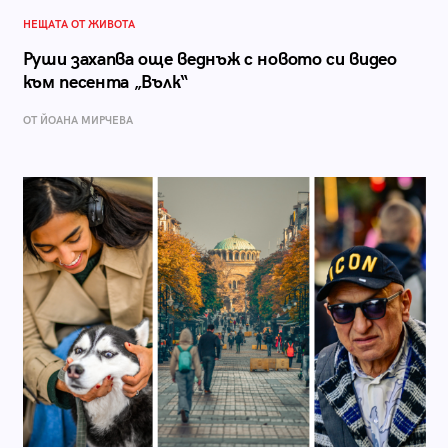
НЕЩАТА ОТ ЖИВОТА
Руши захапва още веднъж с новото си видео
към песента „Вълк“
ОТ ЙОАНА МИРЧЕВА