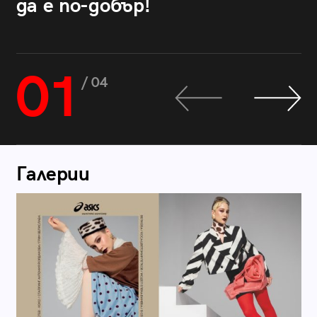
да е по-добър!
01
/ 04
Галерии