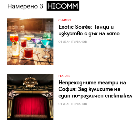
Намерено в
СЪБИТИЯ
Exotic Soirée: Танци и
изкуство с дъх на лято
ОТ ИВАН ПЪРВАНОВ
FEATURE
Непреходните театри на
София: Зад кулисите на
един по-различен спектакъл
ОТ ИВАН ПЪРВАНОВ