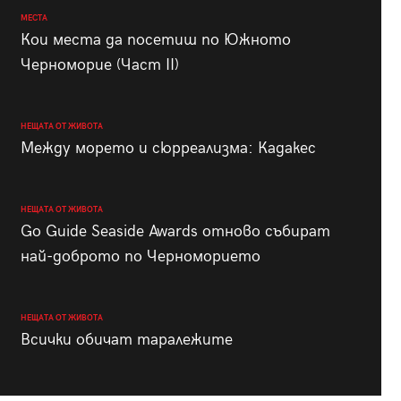
МЕСТА
Кои места да посетиш по Южното
Черноморие (Част II)
НЕЩАТА ОТ ЖИВОТА
Между морето и сюрреализма: Кадакес
НЕЩАТА ОТ ЖИВОТА
Go Guide Seaside Awards отново събират
най-доброто по Черноморието
НЕЩАТА ОТ ЖИВОТА
Всички обичат таралежите