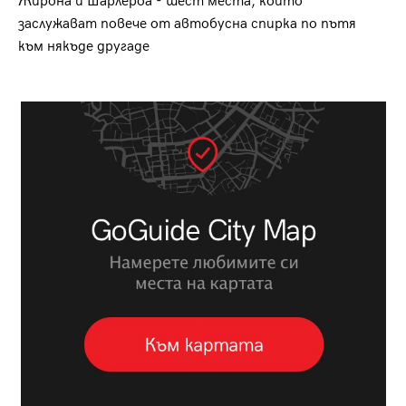
Жирона и Шарлероа - шест места, които
заслужават повече от автобусна спирка по пътя
към някъде другаде