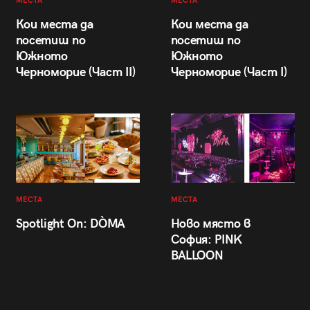
МЕСТА
МЕСТА
Кои места да
Кои места да
посетиш по
посетиш по
Южното
Южното
Черноморие (Част II)
Черноморие (Част I)
МЕСТА
МЕСТА
Spotlight On: DÒMA
Ново място в
София: PINK
BALLOON