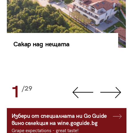
Сакар над нещата
1
/29
Избери от специалната ни Go Guide
вино селекция на wine.goguide.bg
Grape expectations - great taste!