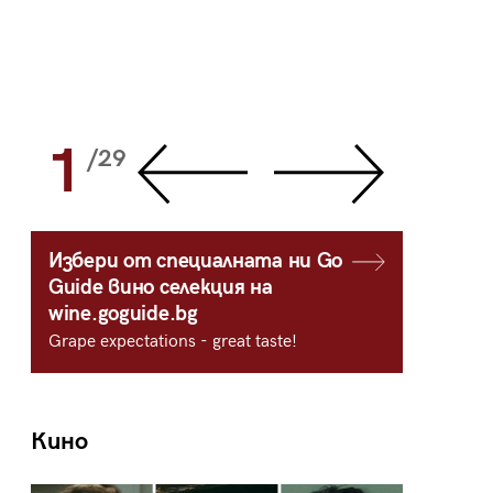
1
2
/29
/
Избери от специалната ни Go
Guide вино селекция на
wine.goguide.bg
Grape expectations - great taste!
Кино