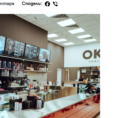
ентара
Сподели:
29
/29