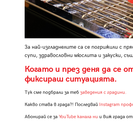
За най-изгладнелите са се погрижили с пр
супи, здравословни мюслита и закуски, същ
Когато и през деня да се о
фиксираш ситуацията.
Тук сме подбрали за теб
заведения с градини.
Какво става в града?! Последвай
Instagram проф
Абонирай се за
YouTube канала ни
и виж града отб