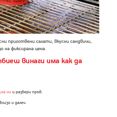
ясни приготвени салати, вкусни сандвичи,
о на фиксирана цена.
тбиеш винаги има как да
ила ни
и разбери пръв.
лизо и далеч.