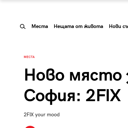
Места
Нещата от живота
Нови с
МЕСТА
Ново място 
София: 2FIX
2FIX your mood
 Shareable:
Summer Prelude: ка
лги вечери и
започва лятото в 