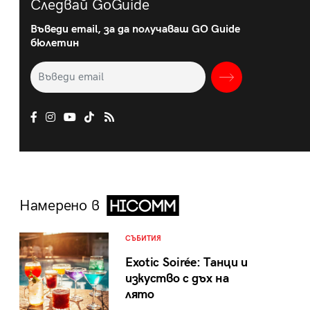
Следвай GoGuide
Въведи email, за да получаваш GO Guide
бюлетин
Намерено в
СЪБИТИЯ
Exotic Soirée: Танци и
изкуство с дъх на
лято