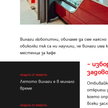
Винаги любопитни, обичаме да сме наясно 
обиколки пък са ни научили, че винаги има
местенца за кафе
– избо
задово
НЕЩАТА ОТ ЖИВОТА
Лятото винаги е в минало
Отбивайки 
време
откриеш у
което опр
всеки зас
НЕЩАТА ОТ ЖИВОТА