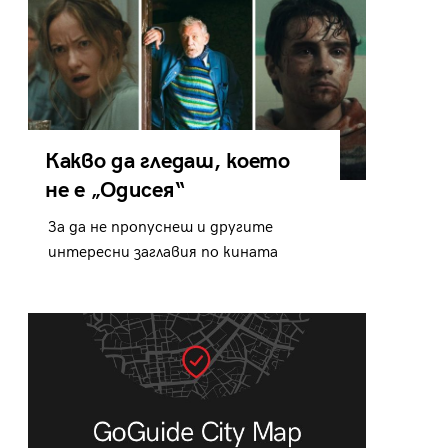
Какво да гледаш, което
не е „Одисея“
За да не пропуснеш и другите
интересни заглавия по кината