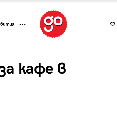
ъбития
за кафе в
к
Tender is the Wine – Какво
чаша
се пие на Лазурния бряг