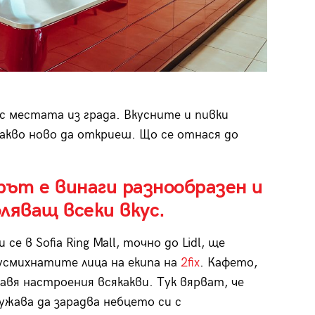
с местата из града. Вкусните и пивки
 какво ново да откриеш. Що се отнася до
рът е винаги разнообразен и
ляващ всеки вкус.
се в Sofia Ring Mall, точно до Lidl, ще
смихнатите лица на екипа на
2fix
. Кафето,
авя настроения всякакви. Тук вярват, че
лужава да зарадва небцето си с