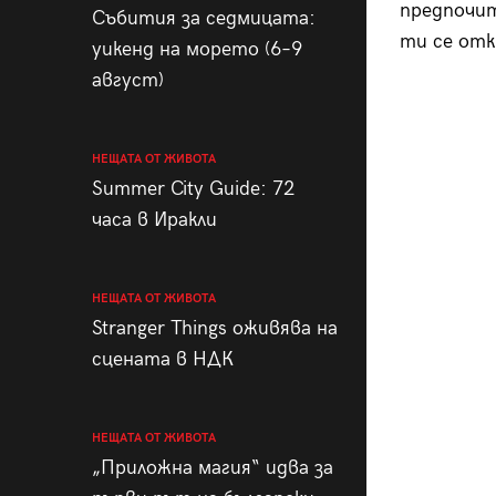
предпочит
Събития за седмицата:
ти се отк
уикенд на морето (6–9
август)
НЕЩАТА ОТ ЖИВОТА
Summer City Guide: 72
часа в Иракли
НЕЩАТА ОТ ЖИВОТА
Stranger Things оживява на
сцената в НДК
НЕЩАТА ОТ ЖИВОТА
„Приложна магия“ идва за