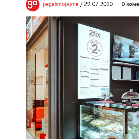
редакторите
/ 29.07.2020
0 ком
пания
28
/29