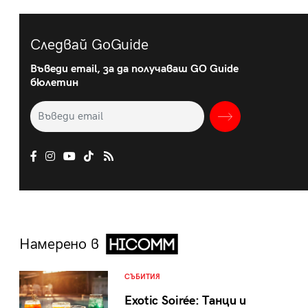
Следвай GoGuide
Въведи email, за да получаваш GO Guide
бюлетин
Намерено в
СЪБИТИЯ
Exotic Soirée: Танци и