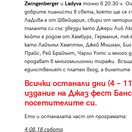
Zwingenberger
и
Ladyva
точно в 20:30 ч. Оч
добрите пианисти в света, която ще се с
ЛаДива е от Швейцария, свири от четири
таланта си със звезди като Джери Лий Лю
който е родом от Хамбург, Германия, пък е
като Лайънъл Хамптън, Джей Мчшхан, Биг
Прайс, Рей Брайънт, Чарли Уотс и много др
продават в многомилионни тиражи. Всъщ
единственият с платен вход, а билетите 
Всички останали дни (4 – 1
издание на Джаз фест Банс
посетителите си.
Ето и останалата част от програмата:
4.08.18 съботa