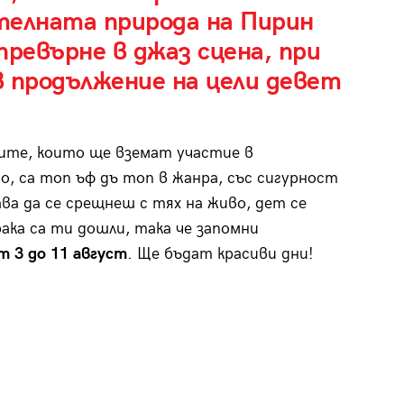
телната природа на Пирин
превърне в джаз сцена, при
в продължение на цели девет
ите, които ще вземат участие в
, са топ ъф дъ топ в жанра, със сигурност
ава да се срещнеш с тях на живо, дет се
рака са ти дошли, така че запомни
т 3 до 11 август
. Ще бъдат красиви дни!