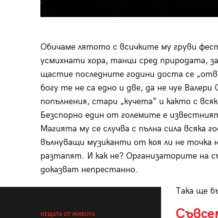
Обичаме лятото с всичките му груви фест
усмихнати хора, танци сред природата, за
щастие последните години доста се „отв
богу те не са едно и две, да не чуе Валер
попълнения, стари „кучета“ и както с всяк
Безспорно един от големите е известни
Магията му се случва с пълна сила всяка г
вълнуващи музиканти от коя ли не точка н
разтапят. И как не? Организаторите на съ
доказват непрестанно.
Така ще б
Съвсем
НЕЩАТА ОТ ЖИВОТА