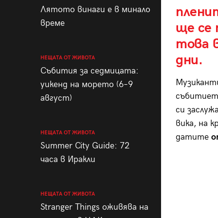
плени
Лятото винаги е в минало
време
ще се 
това 
дни.
НЕЩАТА ОТ ЖИВОТА
Събития за седмицата:
Музикант
уикенд на морето (6–9
събитието
август)
си заслуж
вика, на к
НЕЩАТА ОТ ЖИВОТА
датите
о
Summer City Guide: 72
часа в Иракли
НЕЩАТА ОТ ЖИВОТА
Stranger Things оживява на