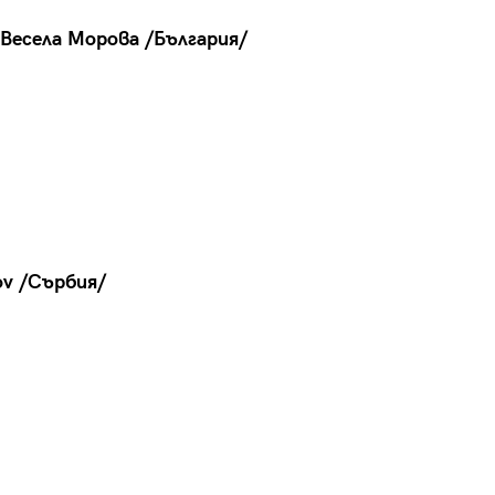
 Весела Морова /България/
ov /Сърбия/