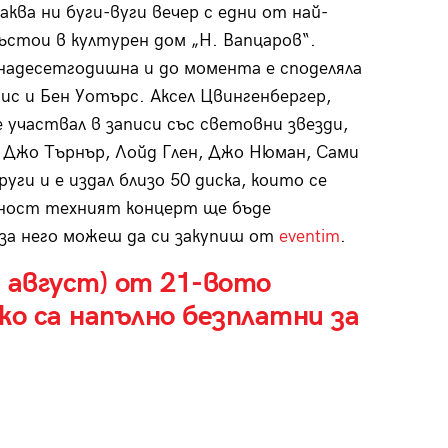
аква ни буги-вуги вечер с едни от най-
ъстои в културен дом „Н. Вапцаров“.
надесетгодишна и до момента е споделяла
ис и Бен Уотърс. Аксел Цвингенбергер,
 участвал в записи със световни звезди,
 Джо Търнър, Лойд Глен, Джо Нюман, Сами
уги и е издал близо 50 диска, които се
ност техният концерт ще бъде
за него можеш да си закупиш от
eventim
.
1 август) от 21-вото
ко са напълно безплатни за