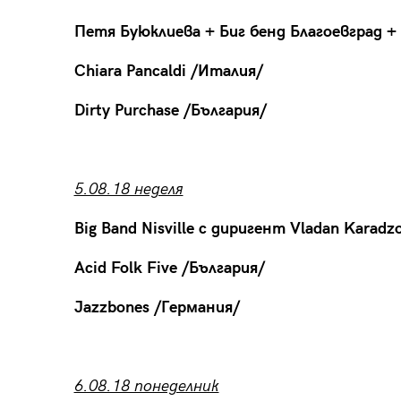
Петя Буюклиева + Биг бенд Благоевград +
Chiara Pancaldi /Италия/
Dirty Purchase /България/
5.08.18 неделя
Big Band Nisville с диригент Vladan Karadz
Acid Folk Five /България/
Jazzbones /Германия/
6.08.18 понеделник