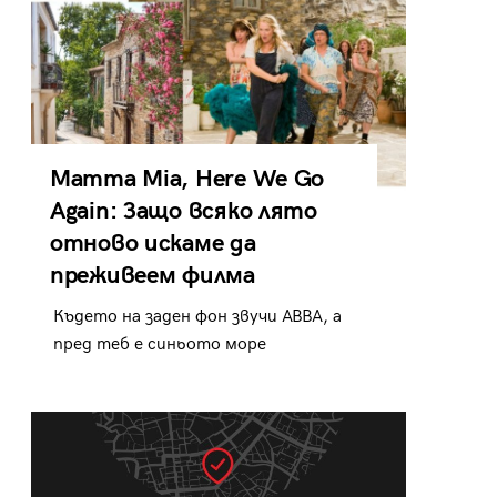
Mamma Mia, Here We Go
Again: Защо всяко лято
отново искаме да
преживеем филма
Където на заден фон звучи ABBA, а
пред теб е синьото море