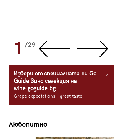
1
2
/29
/
Избери от специалната ни Go
Guide вино селекция на
wine.goguide.bg
Grape expectations - great taste!
Любопитно