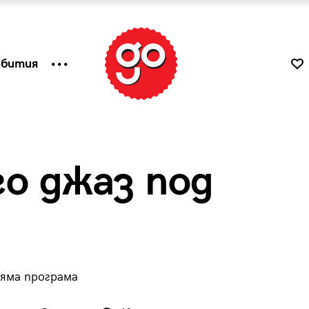
ъбития
го джаз под
ляма програма
к
Tender is the Wine – Какво
чаша
се пие на Лазурния бряг