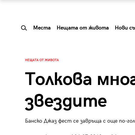
Места
Нещата от живота
Нови с
НЕЩАТА ОТ ЖИВОТА
Толкова мно
звездите
Банско Джаз фест се завръща с още по-го
 Shareable:
Summer Prelude: ка
лги вечери и
започва лятото в 