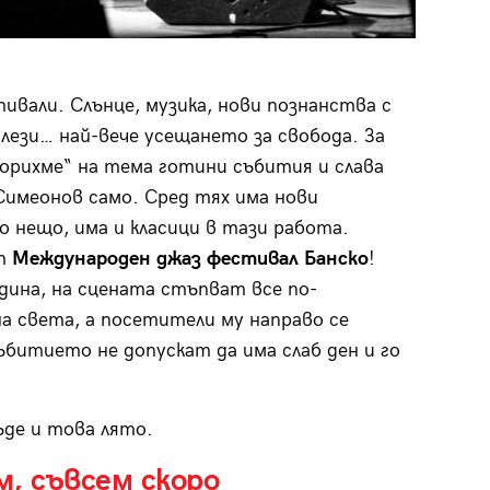
ивали. Слънце, музика, нови познанства с
лези… най-вече усещането за свобода. За
орихме“ на тема готини събития и слава
и Симеонов само. Сред тях има нови
о нещо, има и класици в тази работа.
ят
Международен джаз фестивал Банско
!
одина, на сцената стъпват все по-
а света, а посетители му направо се
битието не допускат да има слаб ден и го
ъде и това лято.
, съвсем скоро