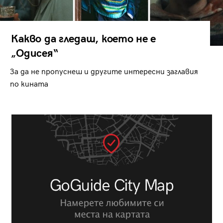
Какво да гледаш, което не е
„Одисея“
За да не пропуснеш и другите интересни заглавия
по кината