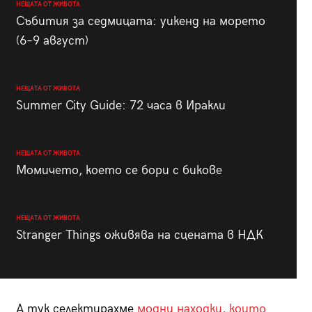
НЕЩАТА ОТ ЖИВОТА
Събития за седмицата: уикенд на морето
(6–9 август)
НЕЩАТА ОТ ЖИВОТА
Summer City Guide: 72 часа в Иракли
НЕЩАТА ОТ ЖИВОТА
Момичето, което се бори с бикове
НЕЩАТА ОТ ЖИВОТА
Stranger Things оживява на сцената в НДК
А тук селектирахме
модни находки, които