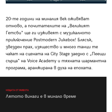
20-те години на миналия век оживяват
отново, а почитателите на „Вели­кият
Гетсби“ ще ги изживеят с музикалното
приключение Postmodern Jukebox! Блясък,
звезден прах, изящество и много танци те
чакат на сцената на City Stage заедно с „Пеещи
сърца“ на Voice Academy и тяхната шармантна
програма, аранжирана в духа на епохата.
НЕЩАТА ОТ ЖИВОТА
Лятото винаги е в минало време