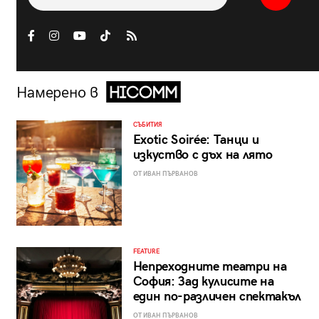
Намерено в
СЪБИТИЯ
Exotic Soirée: Танци и
изкуство с дъх на лято
ОТ ИВАН ПЪРВАНОВ
FEATURE
Непреходните театри на
София: Зад кулисите на
един по-различен спектакъл
ОТ ИВАН ПЪРВАНОВ