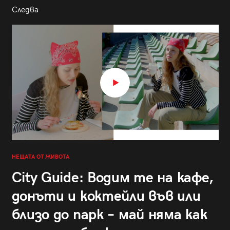
Следва
НЕЩАТА ОТ ЖИВОТА
City Guide: Водим те на кафе,
донъти и коктейли във или
близо до парк – май няма как