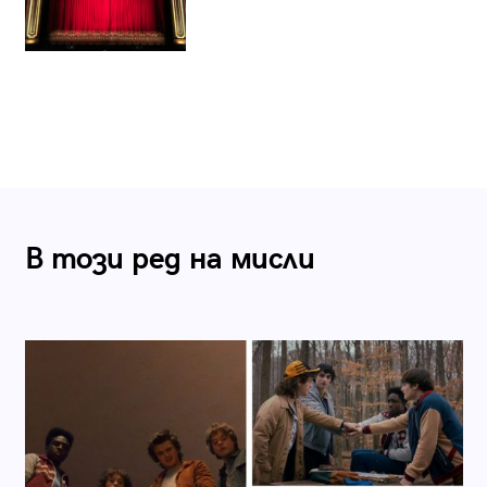
В този ред на мисли