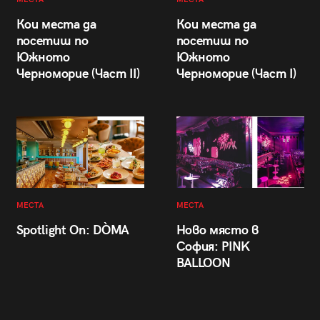
Кои места да
Кои места да
посетиш по
посетиш по
Южното
Южното
Черноморие (Част II)
Черноморие (Част I)
МЕСТА
МЕСТА
Spotlight On: DÒMA
Ново място в
София: PINK
BALLOON