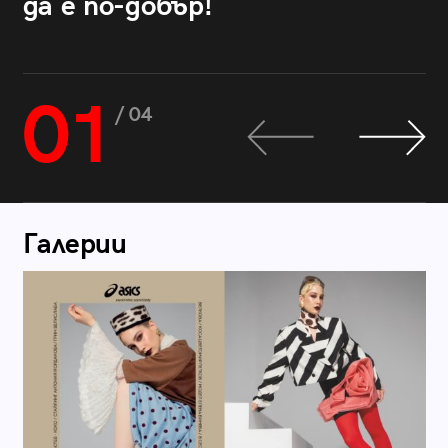
да е по-добър!
01
/ 04
Галерии