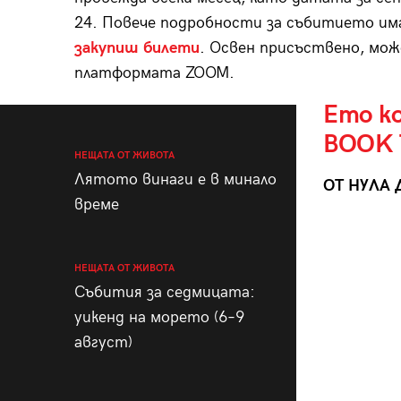
24. Повече подробности за събитието им
закупиш билети
. Освен присъствено, може
платформата ZOOM.
Ето ко
BOOK 
НЕЩАТА ОТ ЖИВОТА
Лятото винаги е в минало
ОТ НУЛА 
време
НЕЩАТА ОТ ЖИВОТА
Събития за седмицата:
уикенд на морето (6–9
август)