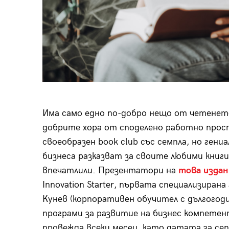
Има само едно по-добро нещо от четенето
добрите хора от споделено работно прос
своеобразен book club със семпла, но гени
бизнеса разказват за своите любими книги 
впечатлили. Презентатори на
това издан
Innovation Starter, първата специализирана
Кунев (корпоративен обучител с дългогод
програми за развитие на бизнес компетен
провежда всеки месец, като датата за сеп