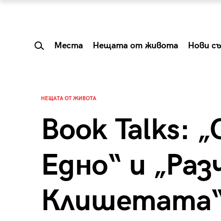
Места
Нещата от живота
Нови с
НЕЩАТА ОТ ЖИВОТА
Book Talks: 
Едно“ и „Раз
Клишетата
 Shareable:
Summer Prelude: ка
лги вечери и
започва лятото в 