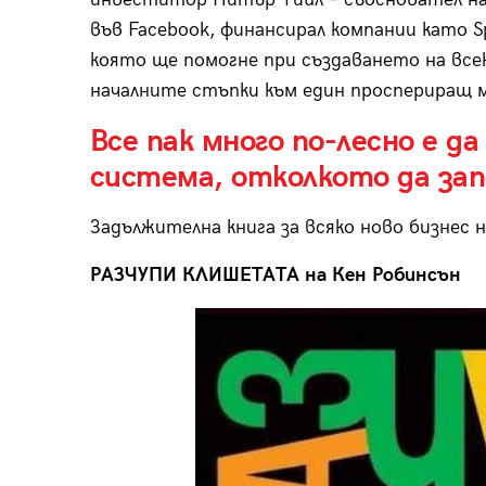
във Facebook, финансирал компании като Spa
която ще помогне при създаването на все
началните стъпки към един проспериращ м
Все пак много по-лесно е д
система, отколкото да за
Задължителна книга за всяко ново бизнес н
РАЗЧУПИ КЛИШЕТАТА на Кен Робинсън