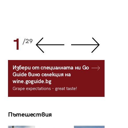
1
2
/29
/
Избери от специалната ни Go
Guide вино селекция на
wine.goguide.bg
Grape expectations - great taste!
Пътешествия