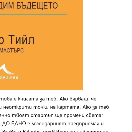
това е книгата за теб. Ако вярваш, че
 и неоткрити точки на картата. Ако за теб
именно твоят стартъп ще промени света:
А ДО ЕДНО е легендарният предприемач и
PayPal и Palantir, пръв външен инвеститор