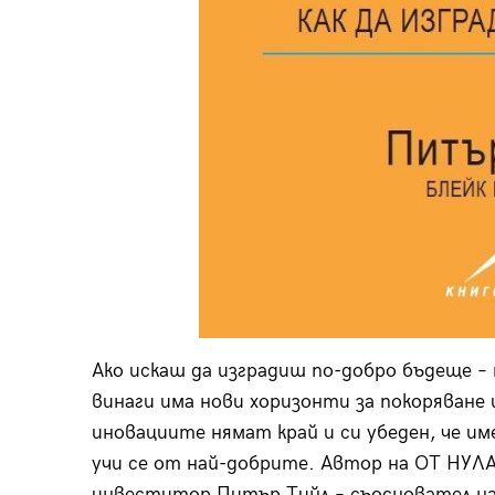
Ако искаш да изградиш по-добро бъдеще – 
винаги има нови хоризонти за покоряване
иновациите нямат край и си убеден, че 
учи се от най-добрите. Автор на ОТ НУЛ
инвеститор Питър Тийл – съосновател на 