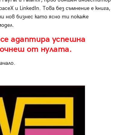
ceX и LinkedIn. Това без съмнение е книга,
ки нов бизнес като ясно ти покаже
одел.
а се адаптира успешна
почнеш от нулата.
ачало.