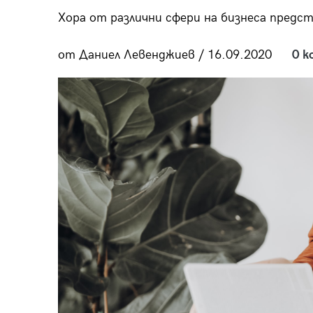
пания
Хора от различни сфери на бизнеса предс
от Даниел Левенджиев / 16.09.2020
0 к
28
/29