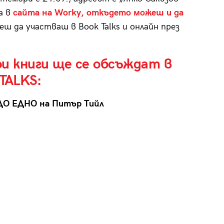
а в
сайта на Worky, откъдето можеш и да
ш да участваш в Book Talks и онлайн през
и книги ще се обсъждат в
TALKS:
ДО ЕДНО на Питър Тийл