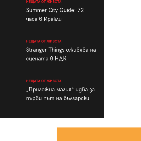
НЕЩАТА ОТ ЖИВОТА
Summer City Guide: 72
часа в Иракли
НЕЩАТА ОТ ЖИВОТА
Stranger Things оживява на
сцената в НДК
НЕЩАТА ОТ ЖИВОТА
„Приложна магия“ идва за
първи път на български