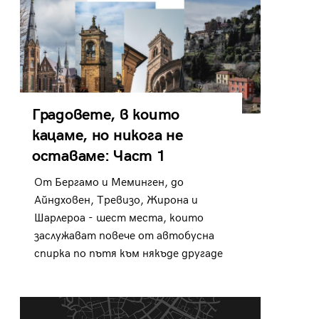
Градовете, в които
кацаме, но никога не
оставаме: Част 1
От Бергамо и Меминген, до
Айндховен, Тревизо, Жирона и
Шарлероа - шест места, които
заслужават повече от автобусна
спирка по пътя към някъде другаде