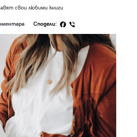
тавят свои любими книги
оментара
Сподели:
29
/29