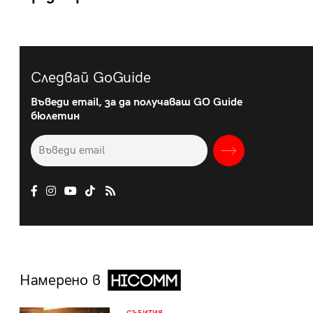
Следвай GoGuide
Въведи email, за да получаваш GO Guide
бюлетин
Намерено в