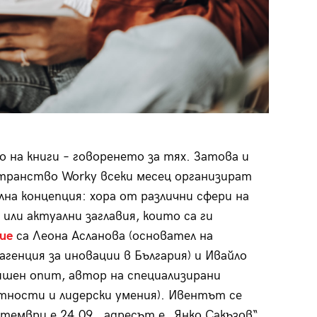
 на книги – говоренето за тях. Затова и
транство Worky всеки месец организират
ална концепция: хора от различни сфери на
или актуални заглавия, които са ги
ие
са Леона Асланова (основател на
 агенция за иновации в България) и Ивайло
ишен опит, автор на специализирани
тности и лидерски умения). Ивентът се
тември е 24.09., адресът е „Янко Сакъзов“