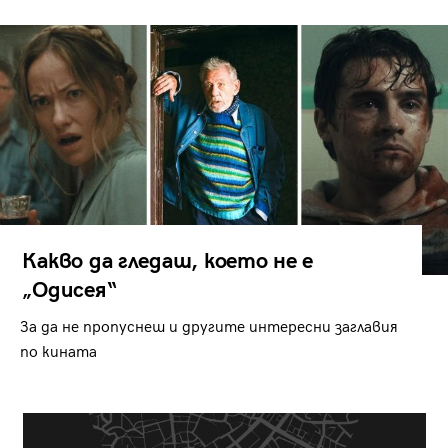
Какво да гледаш, което не е
„Одисея“
За да не пропуснеш и другите интересни заглавия
по кината