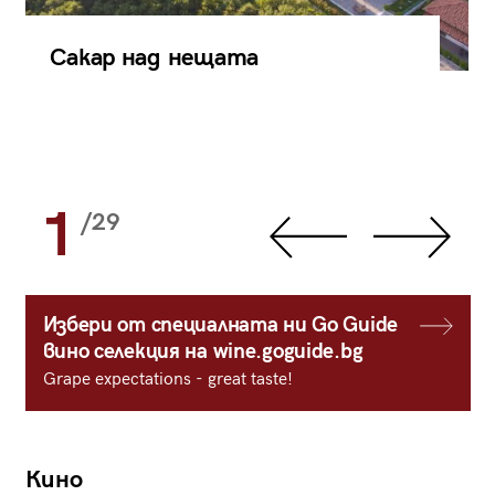
Сакар над нещата
1
/29
Избери от специалната ни Go Guide
вино селекция на wine.goguide.bg
Grape expectations - great taste!
Кино