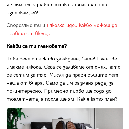
че съм със здрава психика и няма шанс да
изперкам, ей!
Споделяме ти и
няколко идеи какво можеш да
правиш от вкъщи.
Какви са ти плановете?
Това вече си е живо заяждане, бате! Планове
имахме някога. Сега се заливаме от смях, като
се сетим за тях. Мисля да правя същите пет
неща от вчера. Само да им разменя реда, за
по-интересно. Примерно първо ще ходя до
тоалетната, а после ще ям. Как е като план?