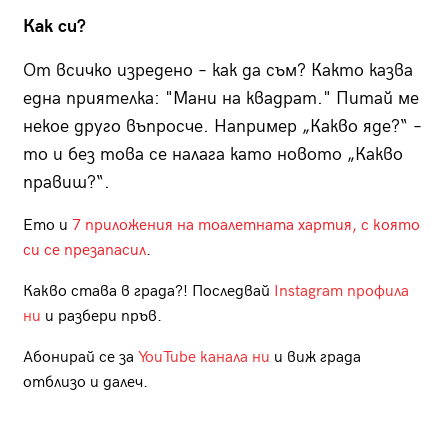
Как си?
От всичко изредено – как да съм? Както казва
една приятелка: "Мани на квадрат." Питай ме
некое друго въпросче. Например „Какво яде?“ –
то и без това се налага като новото „Какво
правиш?“.
Ето и
7 приложения на тоалетната хартия, с която
си се презапасил
.
Какво става в града?! Последвай
Instagram профила
ни
и разбери пръв.
Абонирай се за
YouTube канала ни
и виж града
отблизо и далеч.