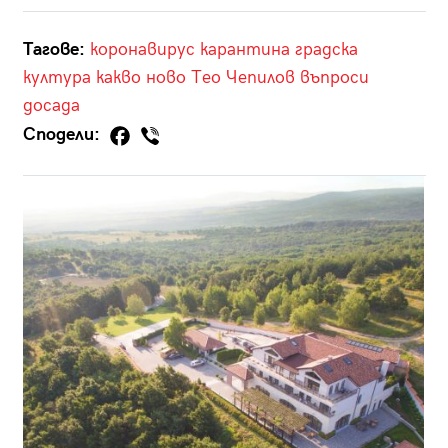
Тагове:
коронавирус
карантина
градска
култура
какво ново
Тео Чепилов
въпроси
досада
Сподели: