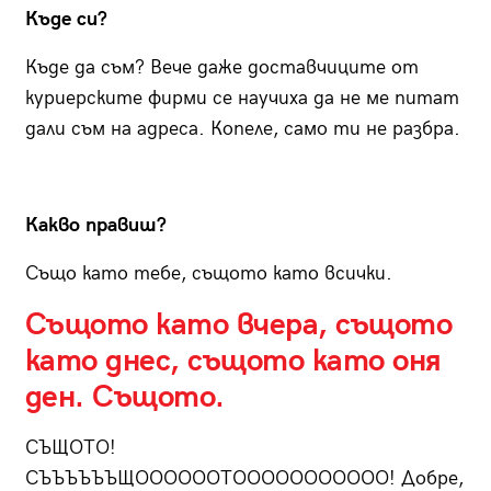
Къде си?
Къде да съм? Вече даже доставчиците от
куриерските фирми се научиха да не ме питат
дали съм на адреса. Копеле, само ти не разбра.
Какво правиш?
Също като тебе, същото като всички.
Същото като вчера, същото
като днес, същото като оня
ден. Същото.
СЪЩОТО!
СЪЪЪЪЪЪЩООООООТООООООООООО! Добре,