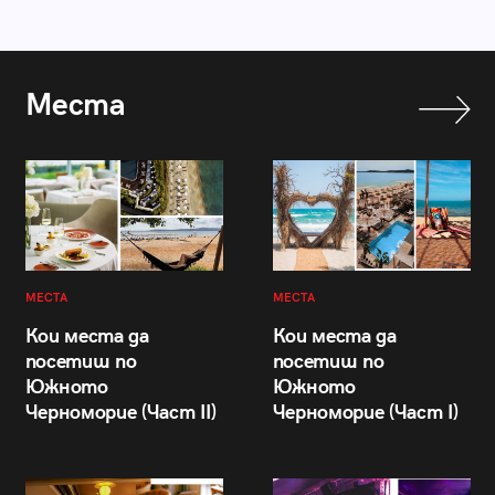
Места
МЕСТА
МЕСТА
Кои места да
Кои места да
посетиш по
посетиш по
Южното
Южното
Черноморие (Част II)
Черноморие (Част I)