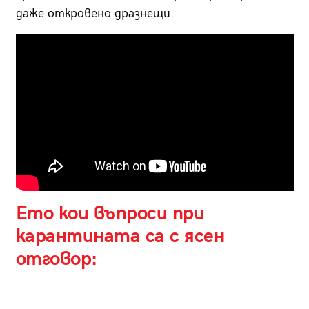
даже откровено дразнещи.
Ето кои въпроси при
карантината са с ясен
отговор: