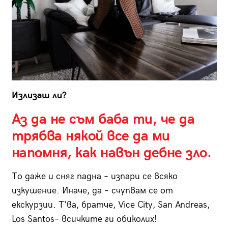
Излизаш ли?
Аз да не съм баба ти, че да
трябва някой все да ми
напомня, как навън дебне зло.
То даже и сняг падна – изпари се всяко
изкушение. Иначе, да – счупвам се от
екскурзии. Т‘ва, братче, Vice City, San Andreas,
Los Santos– всичките ги обиколих!