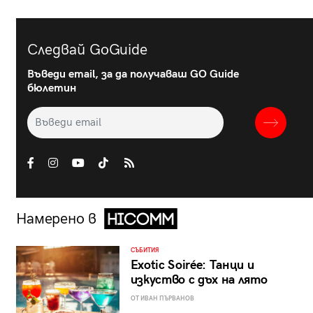
Следвай GoGuide
Въведи email, за да получаваш GO Guide
бюлетин
Намерено в
СЪБИТИЯ
Exotic Soirée: Танци и
изкуство с дъх на лято
ОТ ИВАН ПЪРВАНОВ