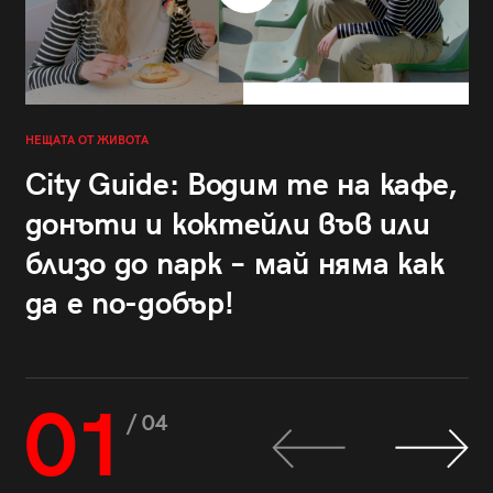
НЕЩАТА ОТ ЖИВОТА
City Guide: Водим те на кафе,
донъти и коктейли във или
близо до парк – май няма как
да е по-добър!
01
/ 04