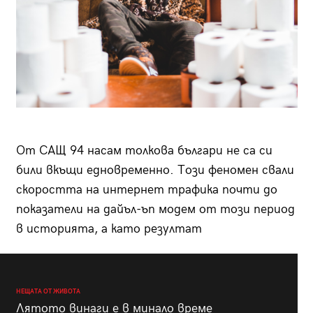
От САЩ 94 насам толкова българи не са си
били вкъщи едновременно. Този феномен свали
скоростта на интернет трафика почти до
показатели на дайъл-ъп модем от този период
в историята, а като резултат
НЕЩАТА ОТ ЖИВОТА
Лятото винаги е в минало време