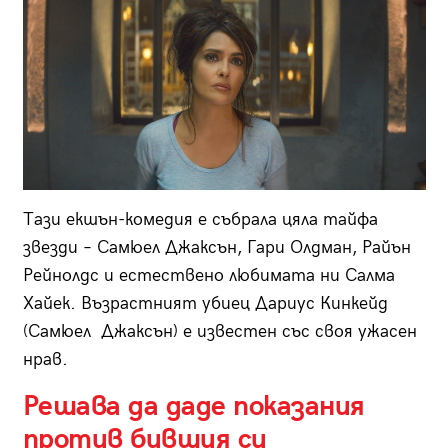
Тази екшън-комедия е събрала цяла тайфа
звезди – Самюел Джаксън, Гари Олдман, Райън
Рейнолдс и естествено любимата ни Салма
Хайек. Възрастният убиец Дариус Кинкейд
(Самюел Джаксън) е известен със своя ужасен
нрав.
Решава да даде показания
против бившия си