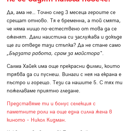
Да, ама не… Точно след 3 месеца героите се
срещат отново. Тя е бременна, а той смята,
че няма нищо по-естествено от това да се
оженят. Дали наистина си заслужава и докъде
ще ги отведе тази стъпка? Да не стане само
„Бързата работа, срам за майстора“
.
Салма Хайек има още прекрасни филми, които
трябва да си пуснеш. Винаги с нея на екрана е
пъстро и горещо. Тези са нашите 5. С тях ти
пожелаваме приятно гледане.
Представяме ти и бонус селекция с
паметните роли на още една силна жена в
киното – Никол Кидман.