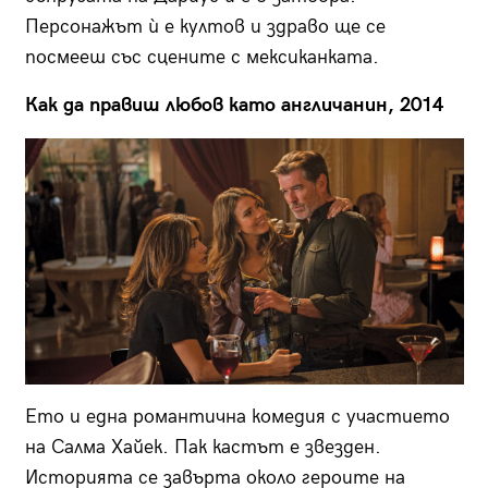
Персонажът ѝ е култов и здраво ще се
посмееш със сцените с мексиканката.
Как да правиш любов като англичанин, 2014
Ето и една романтична комедия с участието
на Салма Хайек. Пак кастът е звезден.
Историята се завърта около героите на