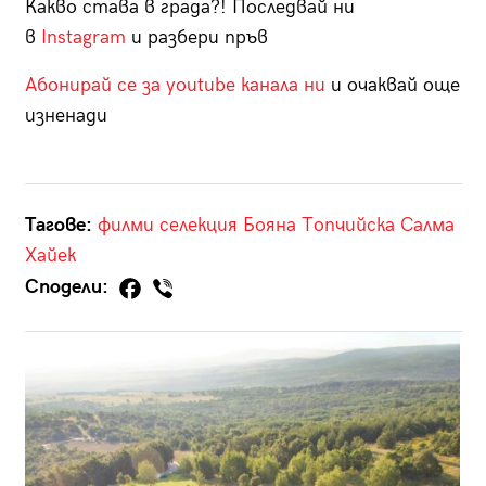
Какво става в града?! Последвай ни
в
Instagram
и разбери пръв
Абонирай се за youtube канала ни
и очаквай още
изненади
Тагове:
филми
селекция
Бояна Топчийска
Салма
Хайек
Сподели: