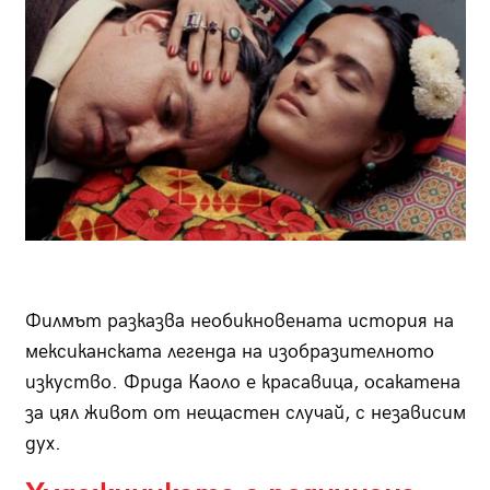
Филмът разказва необикновената история на
мексиканската легенда на изобразителното
изкуство. Фрида Каоло е красавица, осакатена
за цял живот от нещастен случай, с независим
дух.