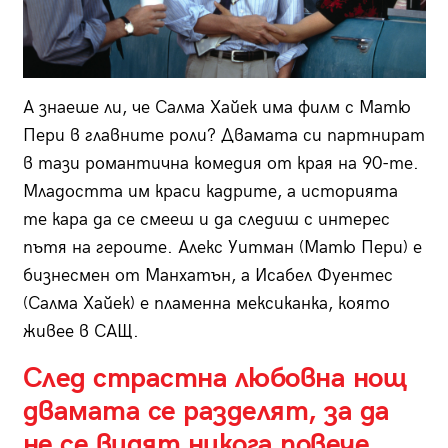
А знаеше ли, че Салма Хайек има филм с Матю
Пери в главните роли? Двамата си партнират
в тази романтична комедия от края на 90-те.
Младостта им краси кадрите, а историята
те кара да се смееш и да следиш с интерес
пътя на героите. Алекс Уитман (Матю Пери) е
бизнесмен от Манхатън, а Исабел Фуентес
(Салма Хайек) е пламенна мексиканка, която
живее в САЩ.
След страстна любовна нощ
двамата се разделят, за да
не се видят никога повече.