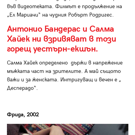
във видеотеката. Филмът е продължение на
„Ел Мариачи“ на чудния Робърт Родригес.
Антонио Бандерас и Салма
Хайек ни взривяват в този
горещ уестърн-екшън.
Салма Хайек определено държи в напрежение
мъжката част на зрителите. А май същото
важи и за женската. Интригуващ и вечен е „
Десперадо“.
Фрида, 2002