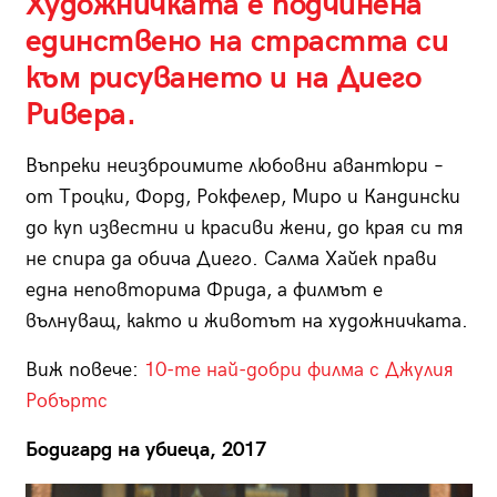
Художничката е подчинена
единствено на страстта си
към рисуването и на Диего
Ривера.
Въпреки неизброимите любовни авантюри –
от Троцки, Форд, Рокфелер, Миро и Кандински
до куп известни и красиви жени, до края си тя
не спира да обича Диего. Салма Хайек прави
една неповторима Фрида, а филмът е
вълнуващ, както и животът на художничката.
Виж повече:
10-те най-добри филма с Джулия
Робъртс
Бодигард на убиеца, 2017