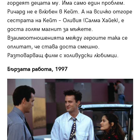
гордеят децата му. Има само един проблем.
Ричард не е влюбен в Кейт. А на всичко отгоре
сестрата на Кейт – Оливия (Салма Хайек), е
доста голям магнит за мъжете.
Взаимоотношенията между героите така се
оплитат, че става доста смешно.
Разтоварващ филм с холивудски любимци.
Бързата работа, 1997