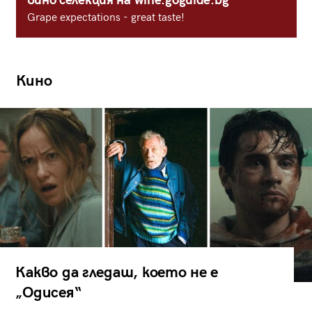
вино селекция на wine.goguide.bg
Grape expectations - great taste!
Кино
Какво да гледаш, което не е
„Одисея“