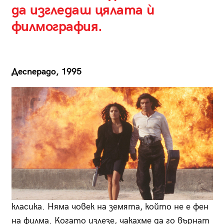
да изгледаш цялата ѝ
филмография.
Десперадо, 1995
класика. Няма човек на земята, който не е фен
на филма. Когато излезе, чакахме да го върнат