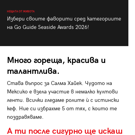
НЕЩАТА ОТ ЖИВОТА
Избери своите фаворити сред категориите
на Go Guide Seaside Awards 2026!
Много гореща, красива и
талантлива.
Става въпрос за Салма Хайек. Чудото на
Мексико е взела участие в немалко култови
ленти. Всички гледаме ролите ѝ с истински
кеф. Ние си избрахме 5 от тях, с които те
поздравяваме.
А ти после сигурно ще искаш