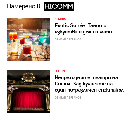
Намерено в
СЪБИТИЯ
Exotic Soirée: Танци и
изкуство с дъх на лято
ОТ ИВАН ПЪРВАНОВ
FEATURE
Непреходните театри на
София: Зад кулисите на
един по-различен спектакъл
ОТ ИВАН ПЪРВАНОВ