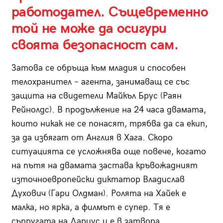
работодател. Същевременно
той не може да осигури
своята безопасност сам.
Затова се обръща към младия и способен
телохранител – агента, занимаващ се със
защита на свидетели Майкъл Брус (Раян
Рейнолдс). В продължение на 24 часа двамата,
които никак не се понасят, трябва да са екип,
за да избягат от Англия в Хага. Скоро
ситуацията се усложнява още повече, когато
на пътя на двамата застава кръвожадният
източноевропейски диктатор Владислав
Духович (Гари Олдман). Ролята на Хайек е
малка, но ярка, а филмът е супер. Тя е
съпругата на Дариус и е в затвора.