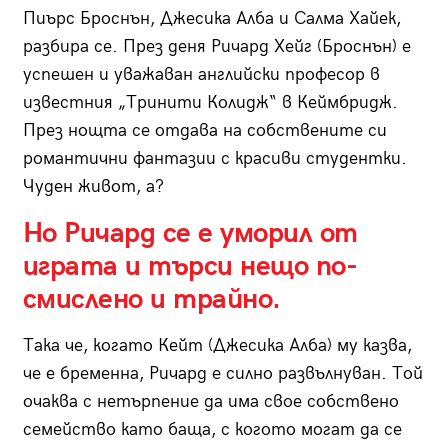
Пиърс Броснън, Джесика Алба и Салма Хайек,
разбира се. През деня Ричард Хейг (Броснън) е
успешен и уважаван английски професор в
известния „Тринити Колидж“ в Кеймбридж.
През нощта се отдава на собствените си
романтични фантазии с красиви студентки.
Чуден живот, а?
Но Ричард се е уморил от
играта и търси нещо по-
смислено и трайно.
Така че, когато Кейт (Джесика Алба) му казва,
че е бременна, Ричард е силно развълнуван. Той
очаква с нетърпение да има свое собствено
семейство като баща, с когото могат да се