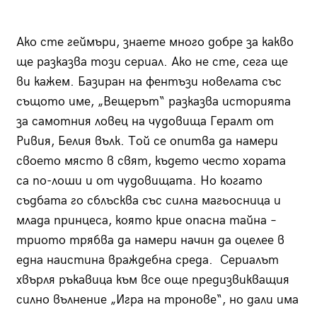
Ако сте геймъри, знаете много добре за какво
ще разказва този сериал. Ако не сте, сега ще
ви кажем. Базиран на фентъзи новелата със
същото име, „Вещерът“ разказва историята
за самотния ловец на чудовища Гералт от
Ривия, Белия вълк. Той се опитва да намери
своето място в свят, където често хората
са по-лоши и от чудовищата. Но когато
съдбата го сблъсква със силна магьосница и
млада принцеса, която крие опасна тайна –
триото трябва да намери начин да оцелее в
една наистина враждебна среда. Сериалът
хвърля ръкавица към все още предизвикващия
силно вълнение „Игра на тронове“, но дали има