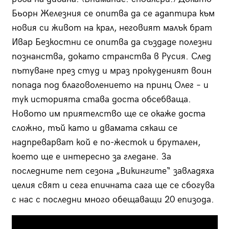
Бьорн Железния се опитва да се адаптира към
новия си живот на крал, неговият малък брат
Ивар Безкостни се опитва да създаде полезни
познанства, докато странства в Русия. След
пътуване през студ и мраз прокуденият воин
попада под благоволението на принц Олег – и
тук историята става доста обсебваща.
Новото им приятелство ще се окаже доста
сложно, тъй като и двамата сякаш се
надпреварват кой е по-жесток и брутален,
което ще е интересно за гледане. За
последните пет сезона „Викингите“ завладяха
целия свят и сега епичната сага ще се сбогува
с нас с последни много обещаващи 20 епизода.