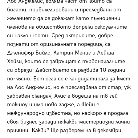
Лос Анджелис, голяма част от които са
богати, привилегировани и преследвани от
желанието да се докажат като пълноценни
членове на обществото въпреки сексуалните
си наклонности. Сред актрисите, добре
познати от оригиналната поредица, са
Дженифър Бийлс, Катрин Мениг и Лейша
Хейли, които се завръщат с първоначалните
си образи. Действието се развива 10 години
по-късно. Бет сега се е кандидатирала за кмет
на Лос Анджелис, но е преследвана от стар, уж
забравен скандал, Алис е водеща на тв гей
токшоу и има ново гадже, а Шейн е
международно известна, но наскоро е продала
своя бизнес заради някакви мистериозни лични
причини. Какви? Ще разберем на 8 декември.