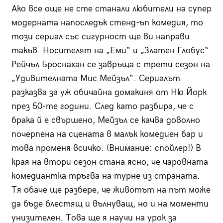
Ако все още не сте станали любители на супер
модерната напоследък стенд-ъп комедия, то
този сериал със сигурност ще ви направи
такъв. Носителят на „Еми“ и „Златен Глобус“
Рейчъл Броснахан се завръща с трети сезон на
„Удивителната Мис Мейзъл“. Сериалът
разказва за уж обичайна домакиня от Ню Йорк
през 50-те години. След като разбира, че с
брака й е свършено, Мейзъл се качва доволно
почерпена на сцената в малък комедиен бар и
това променя всичко. (Внимание: спойлер!) В
края на втори сезон стана ясно, че чаровната
комедиантка тръгва на турне из страната.
Тя обаче ще разбере, че животът на път може
да бъде блестящ и вълнуващ, но и на моменти
унизителен. Това ще я научи на урок за