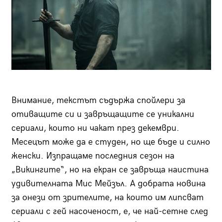
Внимание, текстът съдържа спойлери за
отиващите си и завръщащите се уникални
сериали, които ни чакат през декември.
Месецът може да е студен, но ще бъде и силно
женски. Изпращаме последния сезон на
„Викингите“, но на екран се завръща наистина
удивителната Мис Мейзъл. А добрата новина
за онези от зрителите, на които им липсват
сериали с гей насоченост, е, че най-сетне след