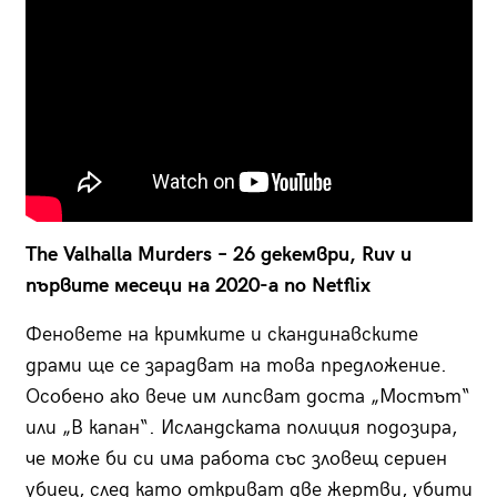
The Valhalla Murders – 26 декември, Ruv и
първите месеци на 2020-а по Netflix
Феновете на кримките и скандинавските
драми ще се зарадват на това предложение.
Особено ако вече им липсват доста „Мостът“
или „В капан“. Исландската полиция подозира,
че може би си има работа със зловещ сериен
убиец, след като откриват две жертви, убити