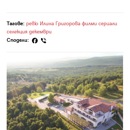
Тагове:
ревю
Илина Григорова
филми
сериали
селекция
декември
Сподели: