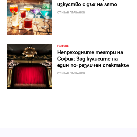
изкуство с дъх на лято
ОТ ИВАН ПЪРВАНОВ
FEATURE
Непреходните театри на
София: Зад кулисите на
един по-различен спектакъл
ОТ ИВАН ПЪРВАНОВ