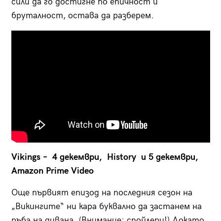
сили да го достигне по епичност и
бруталност, остава да разберем.
Vikings – 4 декември, History и 5 декември,
Amazon Prime Video
Още първият епизод на последния сезон на
„Викингите“ ни кара буквално да застанем на
ръба на дивана. (Внимание: спойлери!) Докато