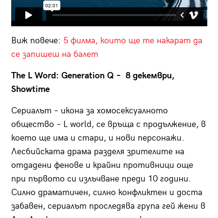
Виж повече:
5 филма, които ще те накарат да
се запишеш на балет
The L Word: Generation Q – 8 декември,
Showtime
Сериалът – икона за хомосексуалното
общество – L world, се връща с продължение, в
което ще има и стари, и нови персонажи.
Лесбийската драма разделя зрителите на
отдадени фенове и крайни противници още
при първото си излъчване преди 10 години.
Силно драматичен, силно конфликтен и доста
забавен, сериалът проследява група гей жени в