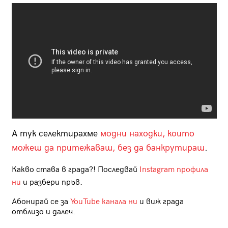
А тук селектирахме
модни находки, които
можеш да притежаваш, без да банкрутираш
.
Какво става в града?! Последвай
Instagram профила
ни
и разбери пръв.
Абонирай се за
YouTube канала ни
и виж града
отблизо и далеч.