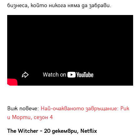
бизнеса, който никога няма да забрави.
Виж повече:
Най-очакваното завръщание: Рик
и Морти, сезон 4
The Witcher – 20 декември, Netflix