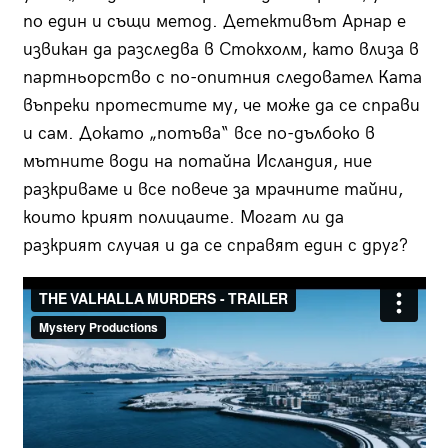
по един и същи метод. Детективът Арнар е
извикан да разследва в Стокхолм, като влиза в
партньорство с по-опитния следовател Ката
въпреки протестите му, че може да се справи
и сам. Докато „потъва“ все по-дълбоко в
мътните води на потайна Исландия, ние
разкриваме и все повече за мрачните тайни,
които крият полицаите. Могат ли да
разкрият случая и да се справят един с друг?