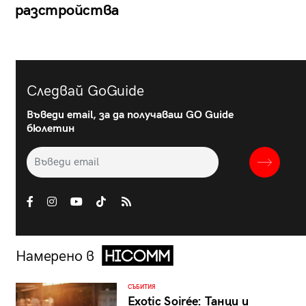
разстройства
Следвай GoGuide
Въведи email, за да получаваш GO Guide
бюлетин
Намерено в
СЪБИТИЯ
Exotic Soirée: Танци и