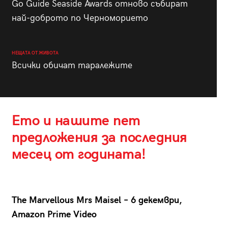
Go Guide Seaside Awards отново събират
най-доброто по Черноморието
НЕЩАТА ОТ ЖИВОТА
Всички обичат таралежите
Ето и нашите пет
предложения за последния
месец от годината!
The Marvellous Mrs Maisel – 6 декември,
Amazon Prime Video