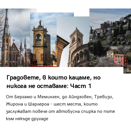
Градовете, в които кацаме, но
никога не оставаме: Част 1
От Бергамо и Меминген, до Айндховен, Тревизо,
Жирона и Шарлероа - шест места, които
заслужават повече от автобусна спирка по пътя
към някъде другаде