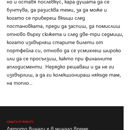
но и оставя послевкус, кара душата да се
бунтува, да разисква теми, за да може и
когато се прибереш вкъщи след
постановката, преди да заспиш, да помислиш
отново върху сюжета и след две-три седмици,
когато изхвърляш старите билети от
портфейла си, отново да се усмихнеш широко
или да се просълзиш, както при финалните
аплодисменти. Нерядко решаваш и да не ги
изхвърлиш, а да ги колекционираш някъде там,
на топло…
НЕЩАТА ОТ ЖИВОТА
Лятото винаги е в минало време