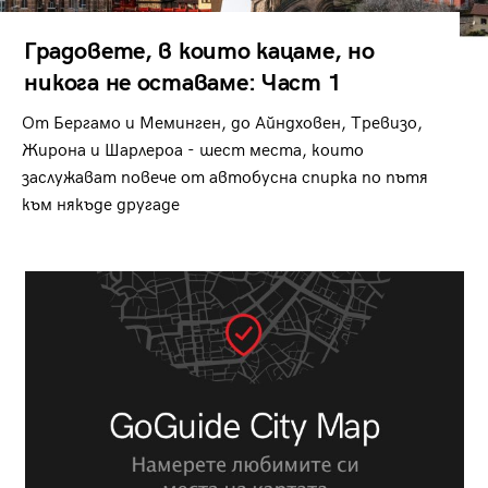
Градовете, в които кацаме, но
никога не оставаме: Част 1
От Бергамо и Меминген, до Айндховен, Тревизо,
Жирона и Шарлероа - шест места, които
заслужават повече от автобусна спирка по пътя
към някъде другаде