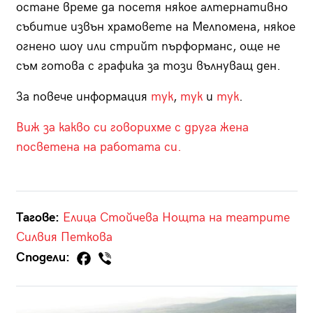
остане време да посетя някое алтернативно
събитие извън храмовете на Мелпомена, някое
огнено шоу или стрийт пърформанс, още не
съм готова с графика за този вълнуващ ден.
За повече информация
тук
,
тук
и
тук
.
Виж за какво си говорихме с друга жена
посветена на работата си.
Тагове:
Елица Стойчева
Нощта на театрите
Силвия Петкова
Сподели: