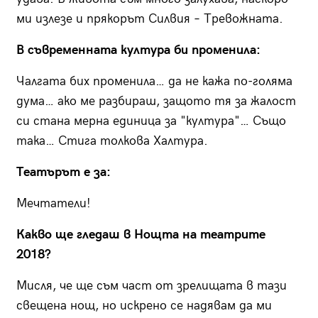
ми излезе и прякорът Силвия – Тревожната.
В съвременната култура би променила:
Чалгата бих променила… да не кажа по-голяма
дума… ако ме разбираш, защото тя за жалост
си стана мерна единица за "култура"… Също
така… Стига толкова Халтура.
Театърът е за:
Мечтатели!
Какво ще гледаш в Нощта на театрите
2018?
Мисля, че ще съм част от зрелищата в тази
свещена нощ, но искрено се надявам да ми