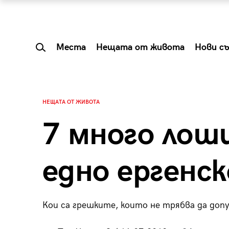
Места
Нещата от живота
Нови с
НЕЩАТА ОТ ЖИВОТА
7 много лоши
едно ергенс
Кои са грешките, които не трябва да до
 Shareable:
Summer Prelude: ка
лги вечери и
започва лятото в 