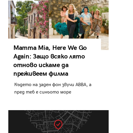
Mamma Mia, Here We Go
Again: Защо всяко лято
отново искаме да
преживеем филма
Където на заден фон звучи ABBA, а
пред теб е синьото море