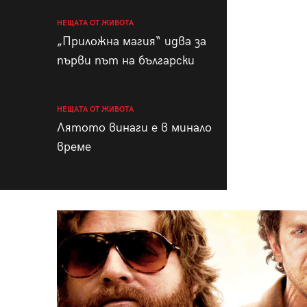
НЕЩАТА ОТ ЖИВОТА
„Приложна магия“ идва за
първи път на български
НЕЩАТА ОТ ЖИВОТА
Лятото винаги е в минало
време