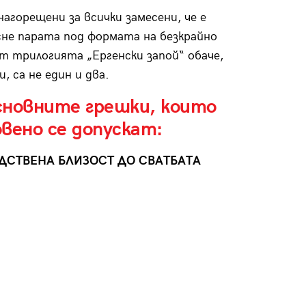
агорещени за всички замесени, че е
сне парата под формата на безкрайно
т трилогията „Ергенски запой“ обаче,
 са не един и два.
сновните грешки, които
вено се допускат:
ДСТВЕНА БЛИЗОСТ ДО СВАТБАТА