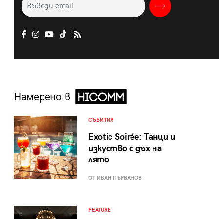
Намерено в
СЪБИТИЯ
Exotic Soirée: Танци и
изкуство с дъх на
лято
ОТ ИВАН ПЪРВАНОВ
FEATURE