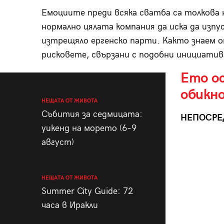
Емоциите преди всяка сватба са толкова н
нормално цялата компания да иска да изпу
изтрещяло ергенско парти. Както знаем о
рисковете, свързани с подобни инициативи,
Ето о
обикно
НЕЩАТА ОТ ЖИВОТА
Събития за седмицата:
НЕПОСРЕ
уикенд на морето (6–9
август)
НЕЩАТА ОТ ЖИВОТА
Summer City Guide: 72
часа в Иракли