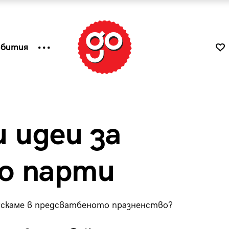
ъбития
 идеи за
ко парти
пускаме в предсватбеното празненство?
к
Tender is the Wine – Какво
чаша
се пие на Лазурния бряг