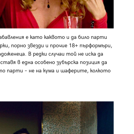
забавления е като каквото и да било парти
рки, порно звезди и прочие 18+ пърформъри,
доженеца. В редки случаи той не иска да
оставя в една особено зубърска позиция да
то парти – не на кума и шаферите, колкото