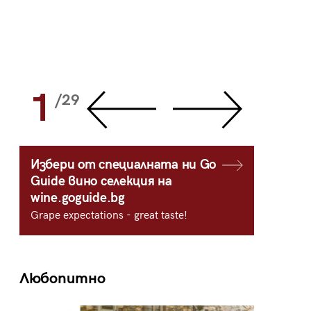
1
2
/29
/
Избери от специалната ни Go
Guide вино селекция на
wine.goguide.bg
Grape expectations - great taste!
Любопитно