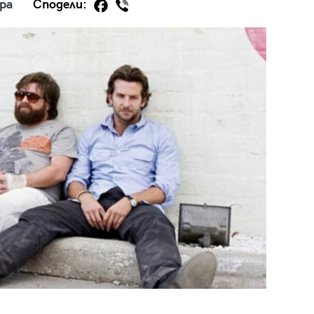
ра
Сподели:
29
/29