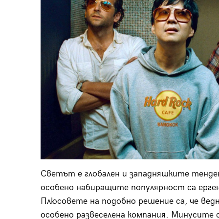
Светът е глобален и западняшките тенден
особено набиращите популярност са ерг
Плюсовете на подобно решение са, че вед
особено развеселена компания. Минусите с