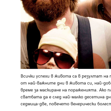
Всички успехи в живота са в резултат на 
от най-важните дни в живота си, най-до
време за маскиране на пораженията. Ако п
сватбата да е след най-малко десетина дни
седмица-две, повечето венерически боле