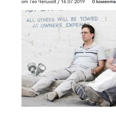
от Тео Чепилов / 16.07.2019
0 комента
пания
28
/29