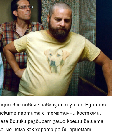
ции все повече навлизат и у нас. Едни от
енските партита с тематични костюми.
нага всички разбират защо крещи вашата
а, че няма как хората да ви приемат