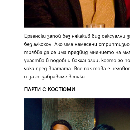
Ергенски запой без някакъв вид сексуални 
без алкохол. Ако има намесени стриптизьо
трябва да се има предвид мнението на мла
участва в подобни вакханалии, което го п
чака пред вратата. Все пак това е негово
и да го забравяме всички.
ПАРТИ С КОСТЮМИ