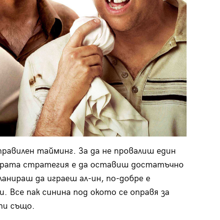
правилен тайминг. За да не провалиш един
брата стратегия е да оставиш достатъчно
ланираш да играеш ал-ин, по-добре е
. Все пак синина под окото се оправя за
сти също.