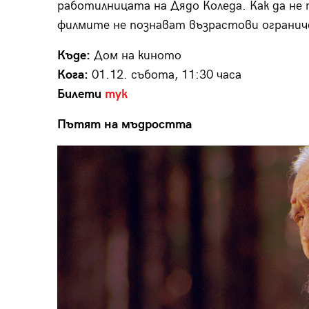
работилницата на Дядо Коледа. Как да не 
филмите не познават възрастови огранич
Къде:
Дом на киното
Кога:
01.12. събота, 11:30 часа
Билети
тук
Пътят на мъдростта