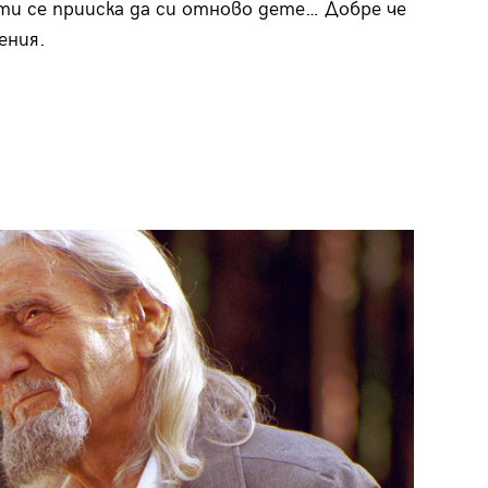
ти се прииска да си отново дете… Добре че
ения.