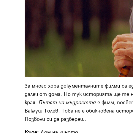
За много хора документалните филми са е
далеч от дома. Но тук историята ще те н
края.
Пътят на мъдростта
е филм, посве
Ваклуш Толев. Това не е обикновена истори
Позволи си да разбереш.
Къде:
Дом на киното