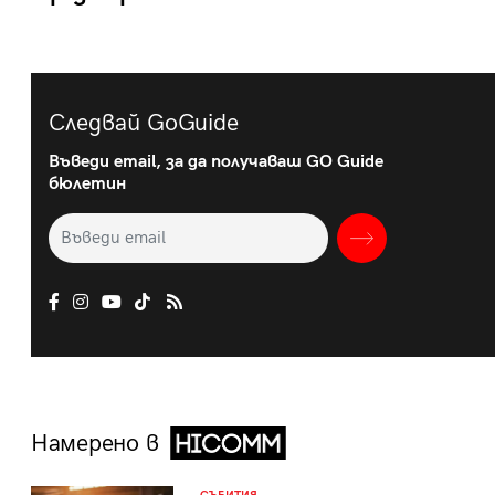
Следвай GoGuide
Въведи email, за да получаваш GO Guide
бюлетин
Намерено в