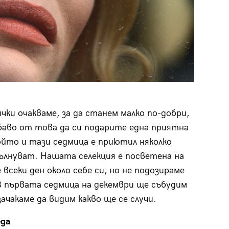
ки очакваме, за да станем малко по-добри,
хубаво от това да си подарите една приятна
ойто и тази седмица е приютил няколко
вълнуват. Нашата селекция е посветена на
секи ден около себе си, но не подозираме
 първата седмица на декември ще събудим
ачакаме да видим какво ще се случи.
еда