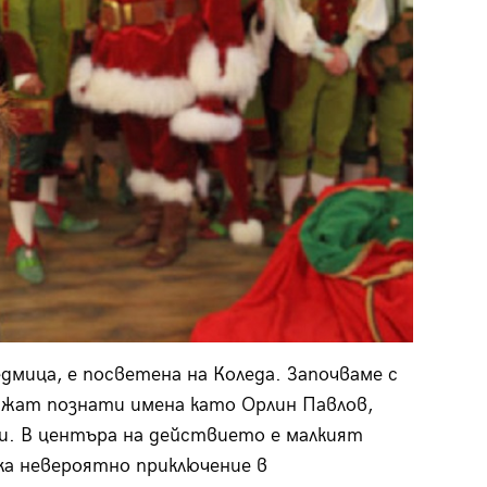
мица, е посветена на Коледа. Започваме с
рижат познати имена като Орлин Павлов,
ги. В центъра на действието е малкият
ка невероятно приключение в