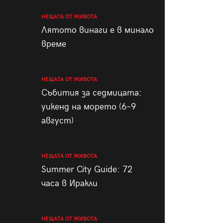
НЕЩАТА ОТ ЖИВОТА
Лятото винаги е в минало
време
НЕЩАТА ОТ ЖИВОТА
Събития за седмицата:
уикенд на морето (6–9
август)
НЕЩАТА ОТ ЖИВОТА
Summer City Guide: 72
часа в Иракли
НЕЩАТА ОТ ЖИВОТА