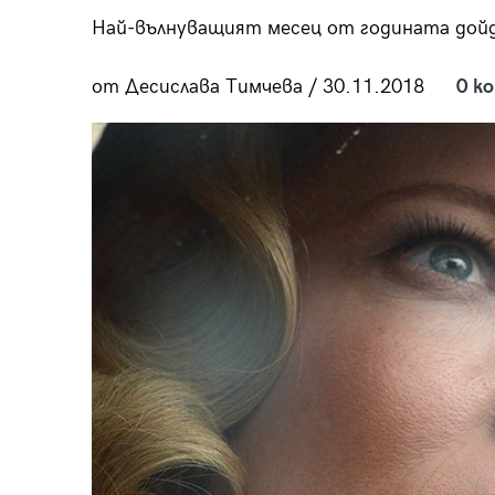
пания
Най-вълнуващият месец от годината дой
от Десислава Тимчева / 30.11.2018
0 к
28
/29