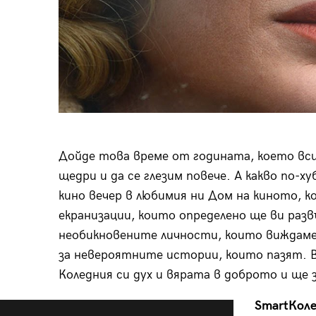
Дойде това време от годината, което всич
щедри и да се глезим повече. А какво по-
кино вечер в любимия ни Дом на киното, к
екранизации, които определено ще ви раз
необикновените личности, които виждаме в
за невероятните истории, които пазят. В
Коледния си дух и вярата в доброто и ще з
Smart
Кол