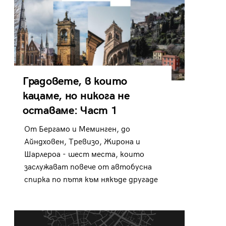
Градовете, в които
кацаме, но никога не
оставаме: Част 1
От Бергамо и Меминген, до
Айндховен, Тревизо, Жирона и
Шарлероа - шест места, които
заслужават повече от автобусна
спирка по пътя към някъде другаде