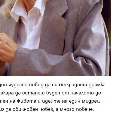
дин чудесен повод да си откраднеш дрямка
акара да останеш буден от началото до
тен на живота и идеите на един мъдрец –
я за обикновен човек, а много повече.