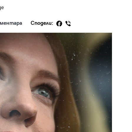
де
оментара
Сподели:
29
/29