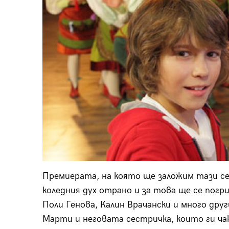
Премиерата, на която ще заложим тази сед
коледния дух отрано и за това ще се пог
Поли Генова, Калин Врачански и много дру
Марти и неговата сестричка, които ги ча