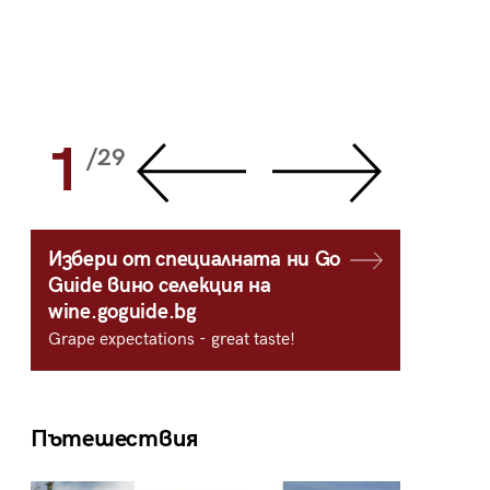
1
2
/29
/
Избери от специалната ни Go
Guide вино селекция на
wine.goguide.bg
Grape expectations - great taste!
Пътешествия