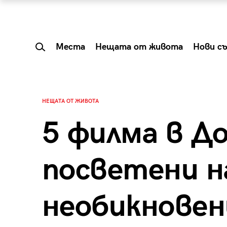
Места
Нещата от живота
Нови с
НЕЩАТА ОТ ЖИВОТА
5 филма в Д
посветени н
необикновен
 Shareable:
Summer Prelude: ка
лги вечери и
започва лятото в 