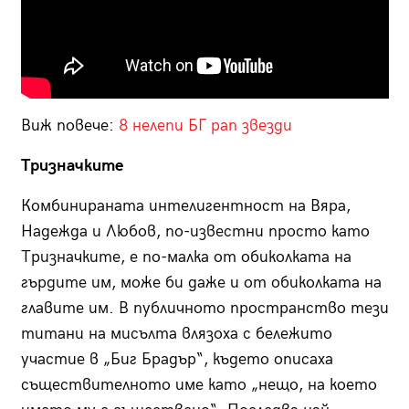
Виж повече:
8 нелепи БГ рап звезди
Тризначките
Комбинираната интелигентност на Вяра,
Надежда и Любов, по-известни просто като
Тризначките, е по-малка от обиколката на
гърдите им, може би даже и от обиколката на
главите им. В публичното пространство тези
титани на мисълта влязоха с бележито
участие в „Биг Брадър“, където описаха
съществителното име като „нещо, на което