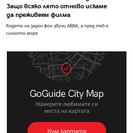
Защо всяко лято отново искаме
да преживеем филма
Където на заден фон звучи ABBA, а пред теб е
синьото море