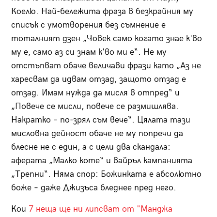
Коелю. Най-бележита фраза в безкрайния му
списък с умотворения без съмнение е
тоталният дзен „Човек само когато знае к'во
му е, само аз си знам к'во ми е“. Не му
отстъпват обаче величави фрази като „Аз не
харесвам да идвам отзад, защото отзад е
отзад. Имам нужда да мисля в отпред“ и
„Повече се мисли, повече се размишлява.
Накратко – по-зрял съм вече“. Цялата тази
мисловна дейност обаче не му попречи да
блесне не с един, а с цели два скандала:
аферата „Малко коте“ и вайръл кампанията
„Трепни“. Няма спор: Божинката е абсолютно
боже – даже Джизъса бледнее пред него.
Кои
7 неща ще ни липсват от "Манджа