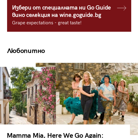
Избери от специалната ни Go Guide
вино селекция на wine.goguide.bg
Grape expectations - great taste!
Любопитно
Mamma Mia, Here We Go Again: