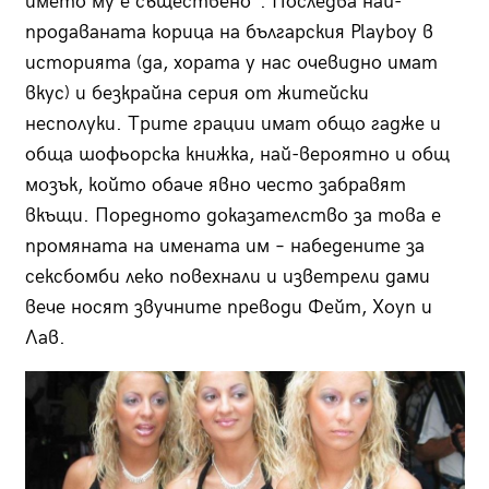
името му е съществено“. Последва най-
продаваната корица на българския Playboy в
историята (да, хората у нас очевидно имат
вкус) и безкрайна серия от житейски
несполуки. Трите грации имат общо гадже и
обща шофьорска книжка, най-вероятно и общ
мозък, който обаче явно често забравят
вкъщи. Поредното доказателство за това е
промяната на имената им – набедените за
сексбомби леко повехнали и изветрели дами
вече носят звучните преводи Фейт, Хоуп и
Лав.