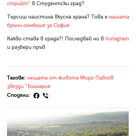
стрийт"
в Студентски град?
Търсиш наистина вкусна храна? Това е
нашата
брънч селекция за София
Какво става в града?! Последвай ни в
Instagram
и разбери пръв
Тагове:
нещата от живота
Миро Павлов
звезди
"България
Сподели: