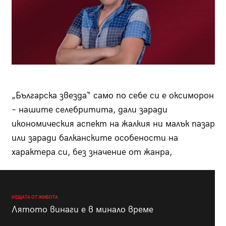
„Българска звезда“ само по себе си е оксиморон
– нашите селебритита, дали заради
икономическия аспект на жалкия ни малък пазар
или заради балканските особености на
характера си, без значение от жанра,
НЕЩАТА ОТ ЖИВОТА
Лятото винаги е в минало време