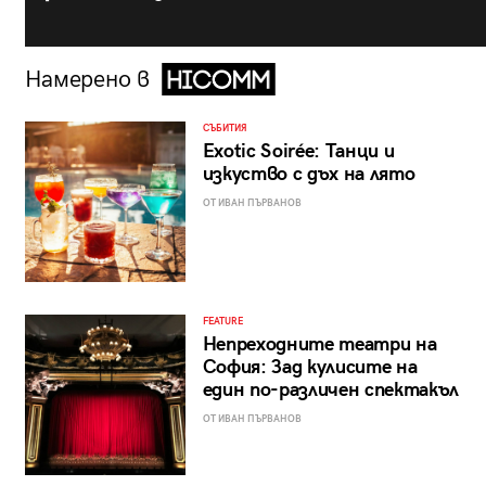
Намерено в
СЪБИТИЯ
Exotic Soirée: Танци и
изкуство с дъх на лято
ОТ ИВАН ПЪРВАНОВ
FEATURE
Непреходните театри на
София: Зад кулисите на
един по-различен спектакъл
ОТ ИВАН ПЪРВАНОВ