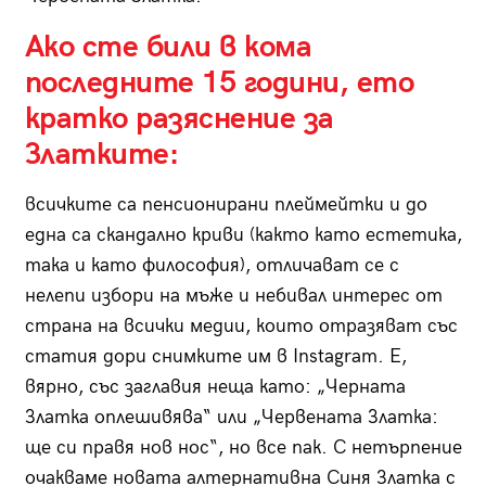
Ако сте били в кома
последните 15 години, ето
кратко разяснение за
Златките:
всичките са пенсионирани плеймейтки и до
една са скандално криви (както като естетика,
така и като философия), отличават се с
нелепи избори на мъже и небивал интерес от
страна на всички медии, които отразяват със
статия дори снимките им в Instagram. Е,
вярно, със заглавия неща като: „Черната
Златка оплешивява“ или „Червената Златка:
ще си правя нов нос“, но все пак. С нетърпение
очакваме новата алтернативна Синя Златка с