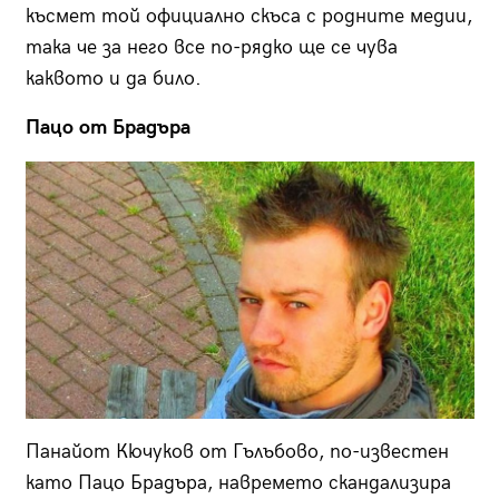
късмет той официално скъса с родните медии,
така че за него все по-рядко ще се чува
каквото и да било.
Пацо от Брадъра
Панайот Кючуков от Гълъбово, по-известен
като Пацо Брадъра, навремето скандализира