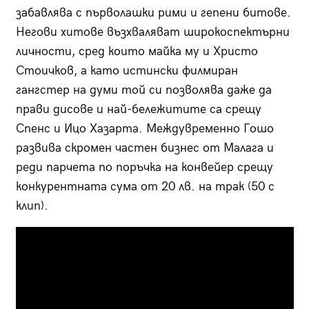
забавлява с първолашки рими и гепени битове.
Негови хитове възхваляват широкоспектърни
личности, сред които майка му и Христо
Стоичков, а като истински филмиран
гангстер на думи той си позволява даже да
прави дисове и най-бележитите са срещу
Спенс и Ицо Хазарта. Междувременно Гошо
развива скромен частен бизнес от Малага и
реди парчета по поръчка на конвейер срещу
конкурентната сума от 20 лв. на трак (50 с
клип).