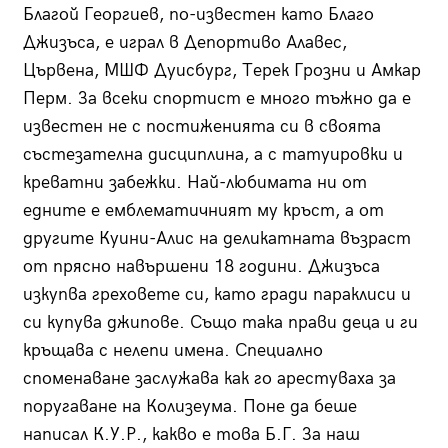
Благой Георгиев, по-известен като Благо
Джизъса, е играл в Депортиво Алавес,
Цървена, МШФ Дуисбург, Терек Грозни и Амкар
Перм. За всеки спортист е много тъжно да е
известен не с постиженията си в своята
състезателна дисциплина, а с татуировки и
креватни забежки. Най-любимата ни от
едните е емблематичният му кръст, а от
другите Куини-Алис на деликатната възраст
от прясно навършени 18 години. Джизъса
изкупва греховете си, като гради параклиси и
си купува джипове. Също така прави деца и ги
кръщава с нелепи имена. Специално
споменаване заслужава как го арестуваха за
поругаване на Колизеума. Поне да беше
написал К.У.Р., какво е това Б.Г. За наш