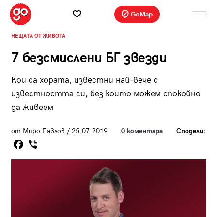
GoMap
НЕЩАТА ОТ ЖИВОТА
7 безсмислени БГ звезди
Кои са хората, известни най-вече с
известността си, без които можем спокойно
да живеем
от Миро Павлов / 25.07.2019
0 коментара
Сподели: