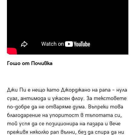
Гошо от Почивка
Джи Пи е нещо като Джорджано на рапа – нула
суаг, антимода и ужасен флоу. За текстовете
по-добре да не отваряме дума. Въпреки това
благодарение на упоритост в тъпотата си,
той успя да се позиционира на пазара и вече
преживя няколко рап вълни, без да спира да ни