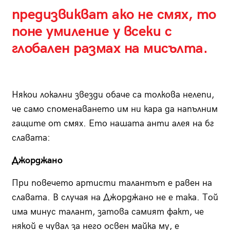
предизвикват ако не смях, то
поне умиление у всеки с
глобален размах на мисълта.
Някои локални звезди обаче са толкова нелепи,
че само споменаването им ни кара да напълним
гащите от смях. Ето нашата анти алея на бг
славата:
Джорджано
При повечето артисти талантът е равен на
славата. В случая на Джорджано не е така. Той
има минус талант, затова самият факт, че
някой е чувал за него освен майка му, е