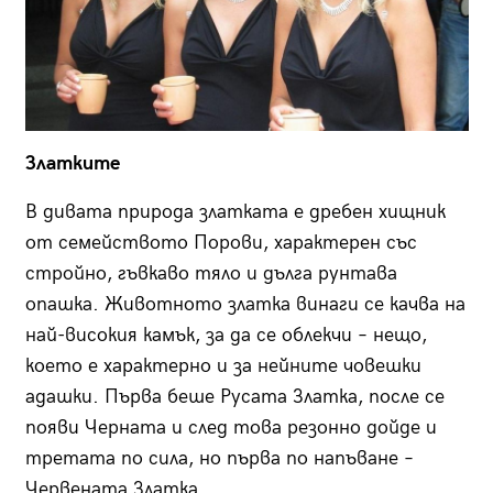
Златките
В дивата природа златката е дребен хищник
от семейството Порови, характерен със
стройно, гъвкаво тяло и дълга рунтава
опашка. Животното златка винаги се качва на
най-високия камък, за да се облекчи – нещо,
което е характерно и за нейните човешки
адашки. Първа беше Русата Златка, после се
появи Черната и след това резонно дойде и
третата по сила, но първа по напъване –
Червената Златка.