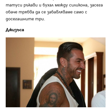
татуси ръкави и бухал между силикона, засега
обаче трябва да се забавляваме само с
досегашните три.
Джизъса