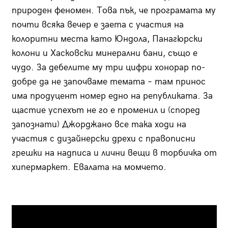
природен феномен. Това пък, че програмата му
почти всяка вечер е заета с участия на
колоритни места като Юндола, Панагюрски
колони и Хасковски минерални бани, също е
чудо. За дебелите му три цифри хонорар по-
добре да не започваме темата – там принос
има продуцент номер едно на републиката. За
щастие успехът не го е променил и (според
запознати) Джорджано все така ходи на
участия с дизайнерски дрехи с правописни
грешки на надписа и лични вещи в торбичка от
хипермаркет. Евалата на момчето.