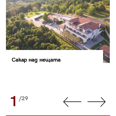
Сакар над нещата
1
/29