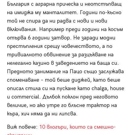
България с аграрна прическа и неотстъпващ
на имиджа му манталитет. Години по-късно
той не спира да ни радва с нови и нови
включвания. Например преди години на косъм
отърва 6 години затвор. Не заради модни
престъпления срещу човечеството, а по
тривиалното обвинение за разцъкване на
нелегално казино в заведението на баща си.
Предното занимание на Пацо също заслужава
споменаване – той беше диджей, като беше
описал стила си на пускане като chalga, house
и commercial. Дълбок поклон пред неговото
величие, но ако утре го блъсне трактор на
къра, хич няма да ни липсва.
Виж повече:
10 влогъри, които са смешно-