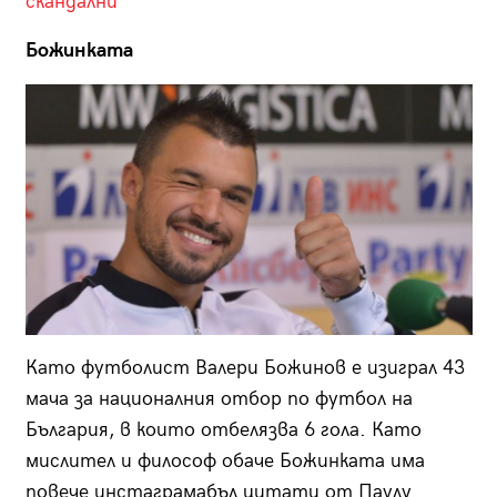
скандални
Божинката
Като футболист Валери Божинов е изиграл 43
мача за националния отбор по футбол на
България, в които отбелязва 6 гола. Като
мислител и философ обаче Божинката има
повече инстаграмабъл цитати от Паулу