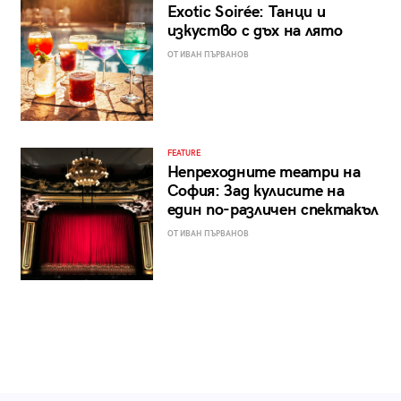
Exotic Soirée: Танци и
изкуство с дъх на лято
ОТ ИВАН ПЪРВАНОВ
FEATURE
Непреходните театри на
София: Зад кулисите на
един по-различен спектакъл
ОТ ИВАН ПЪРВАНОВ