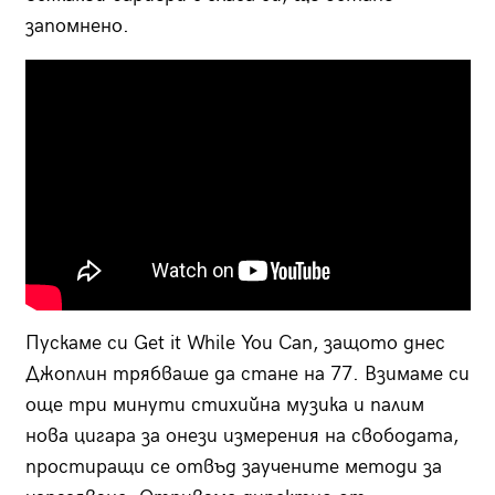
запомнено.
Пускаме си Get it While You Can, защото днес
Джоплин трябваше да стане на 77. Взимаме си
още три минути стихийна музика и палим
нова цигара за онези измерения на свободата,
простиращи се отвъд заучените методи за