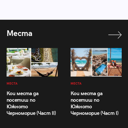
Места
МЕСТА
МЕСТА
Кои места да
Кои места да
посетиш по
посетиш по
Южното
Южното
Черноморие (Част II)
Черноморие (Част I)