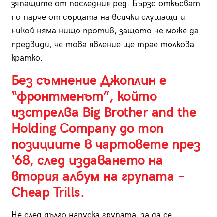
зяпащите от последния ред. Бързо откъсват
по парче от сърцата на всички слушащи и
никой няма нищо против, защото не може да
предвиди, че това явление ще трае толкова
кратко.
Без съмнение Джоплин е
“фронтменът”, който
изстрелва Big Brother and the
Holding Company до топ
позициите в чартовете през
‘68, след издаването на
втория албум на групата –
Cheap Trills.
Не след дълго напуска групата, за да се