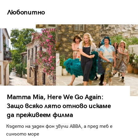
Любопитно
Mamma Mia, Here We Go Again:
Защо всяко лято отново искаме
да преживеем филма
Където на заден фон звучи ABBA, а пред теб е
синьото море