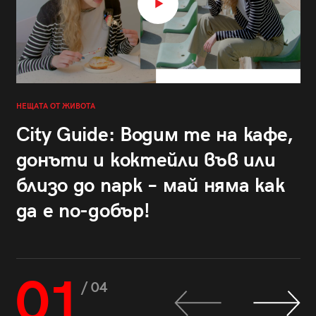
НЕЩАТА ОТ ЖИВОТА
City Guide: Водим те на кафе,
донъти и коктейли във или
близо до парк – май няма как
да е по-добър!
01
/ 04