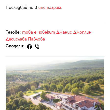
Последвай ни в
инстаграм
.
Тагове:
това е човекът
Джанис Джоплин
Десислава Павлова
Сподели: