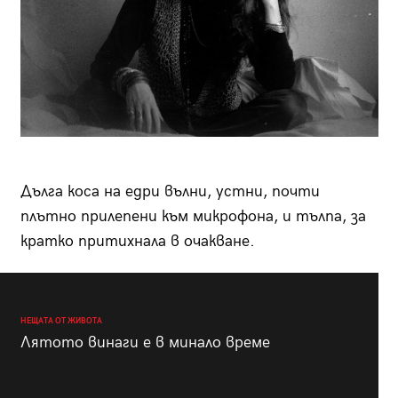
Дълга коса на едри вълни, устни, почти
плътно прилепени към микрофона, и тълпа, за
кратко притихнала в очакване.
НЕЩАТА ОТ ЖИВОТА
Лятото винаги е в минало време