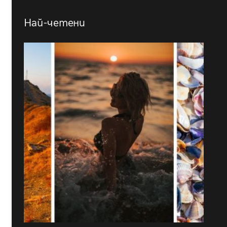
Най-четени