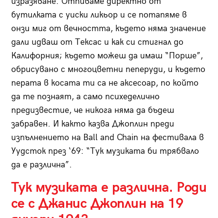
изразяване. Отпиваме директно от
бутилката с уиски ликьор и се потапяме в
онзи миг от вечността, където няма значение
дали идваш от Тексас и как си стигнал до
Калифорния; където можеш да имаш “Порше”,
обрисувано с многоцветни пеперуди, и където
перата в косата ти са не аксесоар, по който
да те познаят, а само психеделично
предизвестие, че никога няма да бъдеш
забравен. И както казва Джоплин преди
изпълнението на Ball and Chain на фестивала в
Уудсток през ‘69: “Тук музиката би трябвало
да е различна”.
Тук музиката е различна. Роди
се с Джанис Джоплин на 19