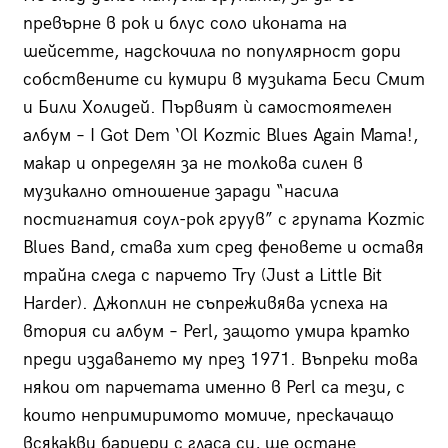
превърне в рок и блус соло иконата на
шейсетте, надскочила по популярност дори
собствените си кумири в музиката Беси Смит
и Били Холидей. Първият ѝ самостоятелен
албум – I Got Dem ‘Ol Kozmic Blues Again Mama!,
макар и определян за не толкова силен в
музикално отношение заради “насила
постигнатия соул-рок груув” с групата Kozmic
Blues Band, става хит сред феновете и оставя
трайна следа с парчето Try (Just a Little Bit
Harder). Джоплин не съпреживява успеха на
втория си албум – Perl, защото умира кратко
преди издаването му през 1971. Въпреки това
някои от парчетата именно в Perl са тези, с
които непримиримото момиче, прескачащо
всякакви бариери с гласа си, ще остане