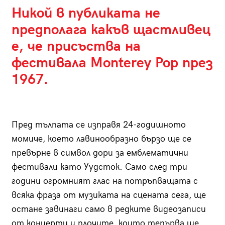
Никой в публиката не
предполага какъв щастливец
е, че присъства на
фестивала Monterey Pop през
1967.
Пред тълпата се изправя 24-годишното
момиче, което лавинообразно бързо ще се
превърне в символ дори за емблематични
фестивали като Уудсток. Само след три
години огромният глас на потръпващата с
всяка фраза от музиката на сцената сега, ще
остане завинаги само в редките видеозаписи
от концерти и плочите, които тепърва ще