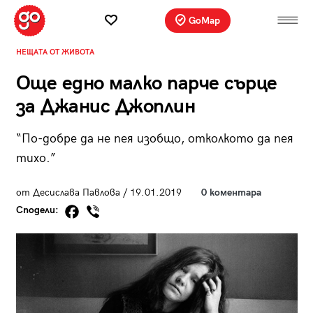
GoMap
НЕЩАТА ОТ ЖИВОТА
Още едно малко парче сърце
за Джанис Джоплин
“По-добре да не пея изобщо, отколкото да пея
тихо.”
от Десислава Павлова / 19.01.2019
0 коментара
Сподели: