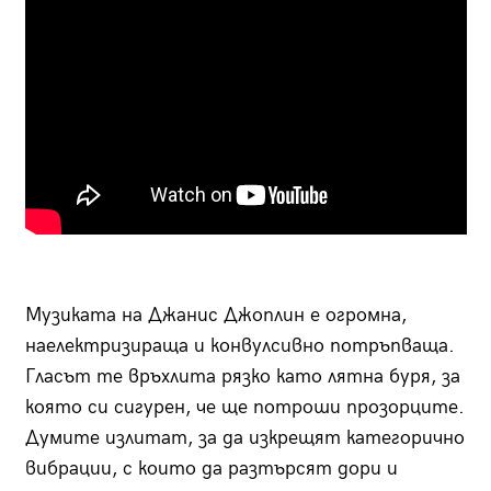
Музиката на Джанис Джоплин е огромна,
наелектризираща и конвулсивно потръпваща.
Гласът те връхлита рязко като лятна буря, за
която си сигурен, че ще потроши прозорците.
Думите излитат, за да изкрещят категорично
вибрации, с които да разтърсят дори и