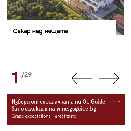
Сакар над нещата
1
/29
Избери от специалната ни Go Guide
вино селекция на wine.goguide.bg
Grape expectations - great taste!