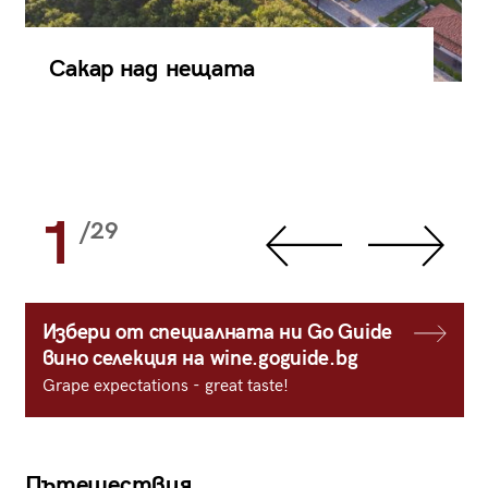
Сакар над нещата
1
/29
Избери от специалната ни Go Guide
вино селекция на wine.goguide.bg
Grape expectations - great taste!
Пътешествия