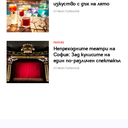
изкуство с дъх на лято
ОТ ИВАН ПЪРВАНОВ
FEATURE
Непреходните театри на
София: Зад кулисите на
един по-различен спектакъл
ОТ ИВАН ПЪРВАНОВ