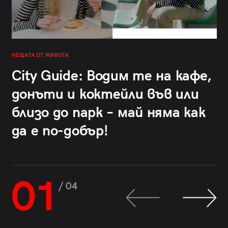
НЕЩАТА ОТ ЖИВОТА
City Guide: Водим те на кафе,
донъти и коктейли във или
близо до парк – май няма как
да е по-добър!
01
/ 04