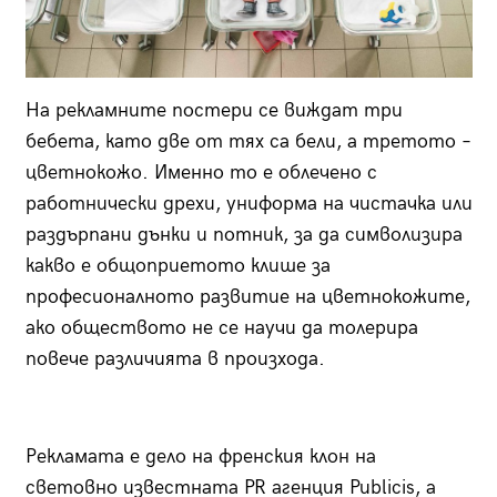
На рекламните постери се виждат три
бебета, като две от тях са бели, а третото –
цветнокожо. Именно то е облечено с
работнически дрехи, униформа на чистачка или
раздърпани дънки и потник, за да символизира
какво е общоприетото клише за
професионалното развитие на цветнокожите,
ако обществото не се научи да толерира
повече различията в произхода.
Рекламата е дело на френския клон на
световно известната PR агенция Publicis, а