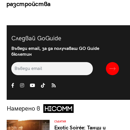
разстройства
Следвай GoGuide
Въведи email, за да получаваш GO Guide
бюлетин
Намерено в
СЪБИТИЯ
Exotic Soirée: Танци и