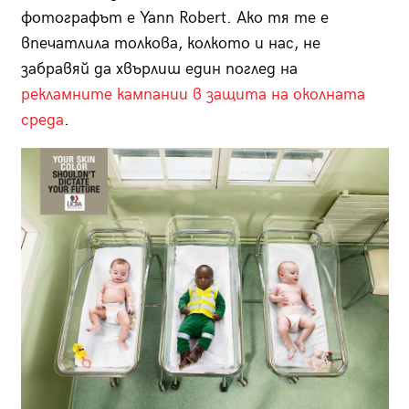
фотографът е Yann Robert. Ако тя те е
впечатлила толкова, колкото и нас, не
забравяй да хвърлиш един поглед на
рекламните кампании в защита на околната
среда
.