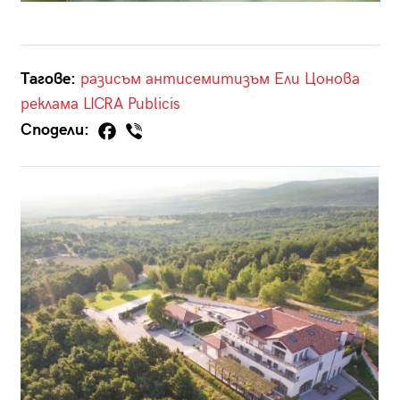
Тагове:
разисъм
антисемитизъм
Ели Цонова
реклама
LICRA
Publicis
Сподели: