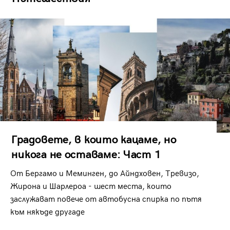
Градовете, в които кацаме, но
никога не оставаме: Част 1
От Бергамо и Меминген, до Айндховен, Тревизо,
Жирона и Шарлероа - шест места, които
заслужават повече от автобусна спирка по пътя
към някъде другаде