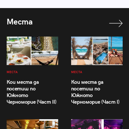
Места
МЕСТА
МЕСТА
Кои места да
Кои места да
посетиш по
посетиш по
Южното
Южното
Черноморие (Част II)
Черноморие (Част I)