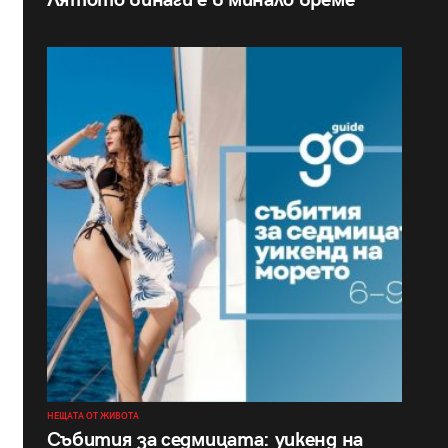
Лятото винаги е в минало време
НЕЩАТА ОТ ЖИВОТА
Събития за седмицата: уикенд на