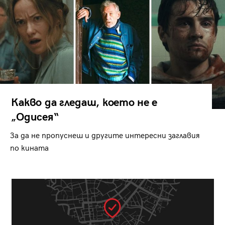
Какво да гледаш, което не е
„Одисея“
За да не пропуснеш и другите интересни заглавия
по кината