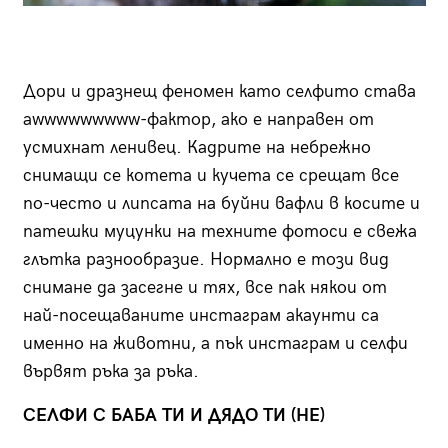
Дори и дразнещ феномен като селфито става
awwwwwwwww-фактор, ако е направен от
усмихнат ленивец. Кадрите на небрежно
снимащи се котета и кучета се срещат все
по-често и липсата на буйни вафли в косите и
патешки муцунки на техните фотоси е свежа
глътка разнообразие. Нормално е този вид
снимане да засегне и тях, все пак някои от
най-посещаваните инстаграм акаунти са
именно на животни, а пък инстаграм и селфи
вървят ръка за ръка.
СЕЛФИ С БАБА ТИ И ДЯДО ТИ (НЕ)