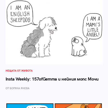
НЕЩАТА ОТ ЖИВОТА
Insta Weekly: 157ofGemma и нейния мопс Мочи
ОТ БОРЯНА ЯНЕВА