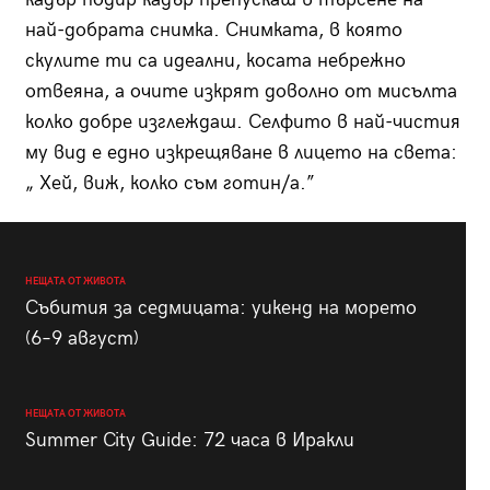
най-добрата снимка. Снимката, в която
скулите ти са идеални, косата небрежно
отвеяна, а очите изкрят доволно от мисълта
колко добре изглеждаш. Селфито в най-чистия
му вид е едно изкрещяване в лицето на света:
„ Хей, виж, колко съм готин/а.”
НЕЩАТА ОТ ЖИВОТА
Събития за седмицата: уикенд на морето
(6–9 август)
НЕЩАТА ОТ ЖИВОТА
Summer City Guide: 72 часа в Иракли