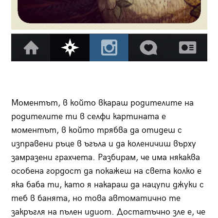
Моментът, в който вкараш родителите на
родителите ти в селфи картината е
моментът, в който трябва да отидеш с
изправени ръце в ъгъла и да коленичиш върху
замразени грахчета. Разбирам, че има някаква
особена гордост да покажеш на света колко е
яка баба ти, като я накараш да нацупи джуки с
теб в банята, но това автоматично те
закръгля на пълен идиот. Достатъчно зле е, че