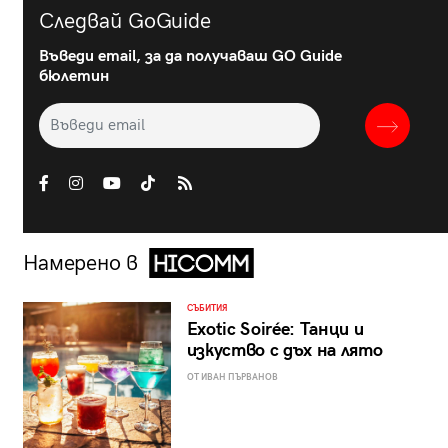
Следвай GoGuide
Въведи email, за да получаваш GO Guide
бюлетин
Намерено в
СЪБИТИЯ
Exotic Soirée: Танци и
изкуство с дъх на лято
ОТ ИВАН ПЪРВАНОВ