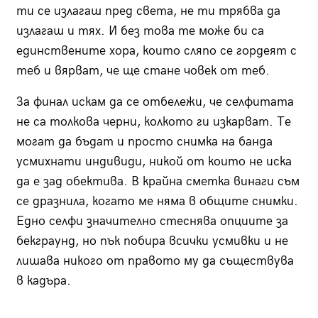
ти се излагаш пред света, не ти трябва да
излагаш и тях. И без това те може би са
единствените хора, които сляпо се гордеят с
теб и вярват, че ще стане човек от теб.
За финал искам да се отбележи, че селфитата
не са толкова черни, колкото ги изкарват. Те
могат да бъдат и просто снимка на банда
усмихнати индивиди, никой от които не иска
да е зад обектива. В крайна сметка винаги съм
се дразнила, когато ме няма в общите снимки.
Едно селфи значително стеснява опциите за
бекграунд, но пък побира всички усмивки и не
лишава никого от правото му да съществува
в кадъра.