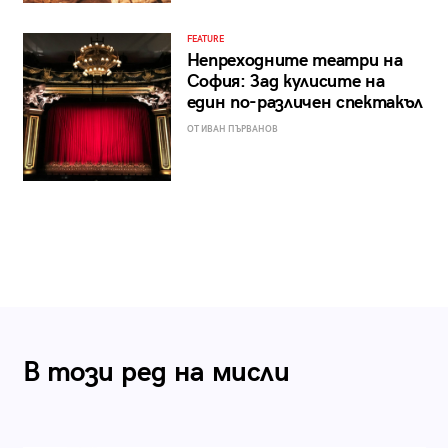
FEATURE
Непреходните театри на
София: Зад кулисите на
един по-различен спектакъл
ОТ ИВАН ПЪРВАНОВ
В този ред на мисли