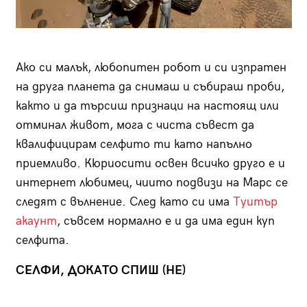
Ако си малък, любопитен робот и си изпратен
на друга планета да снимаш и събираш проби,
както и да търсиш признаци на настоящ или
отминал живот, мога с чиста съвест да
квалифицирам селфито ти като напълно
приемливо. Кюриосити освен всичко друго е и
интернет любимец, чиито подвизи на Марс се
следят с вълнение. След като си има
Туитър
акаунт
, съвсем нормално е и да има един куп
селфита.
СЕЛФИ, ДОКАТО СПИШ (НЕ)