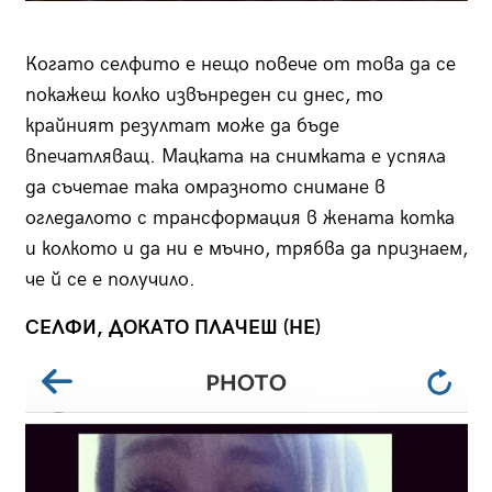
Когато селфито е нещо повече от това да се
покажеш колко извънреден си днес, то
крайният резултат може да бъде
впечатляващ. Мацката на снимката е успяла
да съчетае така омразното снимане в
огледалото с трансформация в жената котка
и колкото и да ни е мъчно, трябва да признаем,
че й се е получило.
СЕЛФИ, ДОКАТО ПЛАЧЕШ (НЕ)