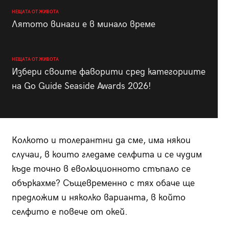
НЕЩАТА ОТ ЖИВОТА
Лятото винаги е в минало време
НЕЩАТА ОТ ЖИВОТА
Избери своите фаворити сред категориите
на Go Guide Seaside Awards 2026!
Колкото и толерантни да сме, има някои
случаи, в които гледаме селфита и се чудим
къде точно в еволюционното стъпало се
объркахме? Същевременно с тях обаче ще
предложим и няколко варианта, в който
селфито е повече от окей.