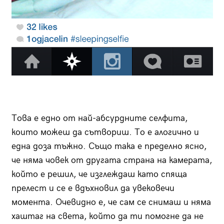
Това е едно от най-абсурдните селфита,
които можеш да сътвориш. То е алогично и
една доза тъжно. Също така е пределно ясно,
че няма човек от другата страна на камерата,
който е решил, че изглеждаш като спяща
прелест и се е вдъхновил да увековечи
момента. Очевидно е, че сам се снимаш и няма
хаштаг на света, който да ти помогне да не