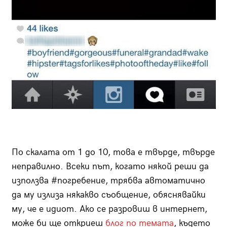
По скалата от 1 до 10, това е твърде, твърде
неправилно. Всеки път, когато някой реши да
използва #погребение, трябва автоматично
да му излиза някакво съобщение, обяснявайки
му, че е идиот. Ако се разровиш в интернет,
може би ще откриеш
блог по темата
, където