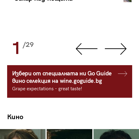
1
/29
Избери от специалната ни Go Guide
вино селекция на wine.goguide.bg
Grape expectations - great taste!
Кино