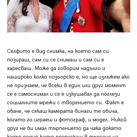
Селфито е вид снимка, на която сам си
позираш, сам си се снимаш и сам си я
харесваш. Може да говорим надълго и
нашироко колко позьорско е, но ще излъжем ако
не признаем, че всеки в един или друг момент
се е самоснимал и се е изкушавал да поглези
социалните мрежи с творението си. Факт е
обаче, че сякаш камерата винаги те обича,
когато го играеш и фотограф, и модел. Никой
друг не би имал търпението да чака докато
кадър подир кадър препускаш в търсене на