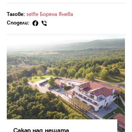
Тагове:
selfie
Боряна Янева
Сподели:
Сакар над нещата