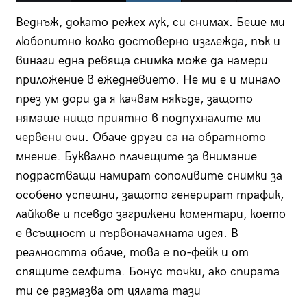
Веднъж, докато режех лук, си снимах. Беше ми
любопитно колко достоверно изглежда, пък и
винаги една ревяща снимка може да намери
приложение в ежедневието. Не ми е и минало
през ум дори да я качвам някъде, защото
нямаше нищо приятно в подпухналите ми
червени очи. Обаче други са на обратното
мнение. Буквално плачещите за внимание
подрастващи намират сополивите снимки за
особено успешни, защото генерират трафик,
лайкове и псевдо загрижени коментари, което
е всъщност и първоначалната идея. В
реалността обаче, това е по-фейк и от
спящите селфита. Бонус точки, ако спирата
ти се размазва от цялата тази