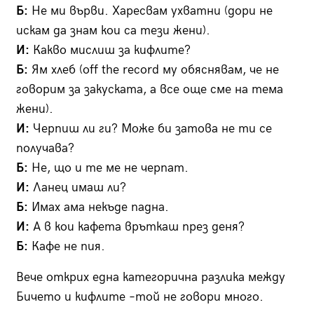
Б:
Не ми върви. Харесвам ухватни (дори не
искам да знам кои са тези жени).
И:
Какво мислиш за кифлите?
Б:
Ям хлеб (off the record му обяснявам, че не
говорим за закуската, а все още сме на тема
жени).
И:
Черпиш ли ги? Може би затова не ти се
получава?
Б:
Не, що и те ме не черпат.
И:
Ланец имаш ли?
Б:
Имах ама некъде падна.
И:
А в кои кафета връткаш през деня?
Б:
Кафе не пия.
Вече открих една категорична разлика между
Бичето и кифлите –той не говори много.