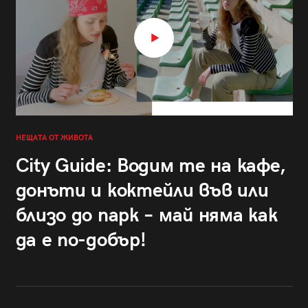
НЕЩАТА ОТ ЖИВОТА
City Guide: Водим те на кафе,
донъти и коктейли във или
близо до парк – май няма как
да е по-добър!