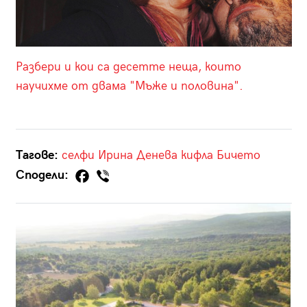
Разбери и кои са десетте неща, които
научихме от двама "Мъже и половина".
Тагове:
селфи
Ирина Денева
кифла
Бичето
Сподели: