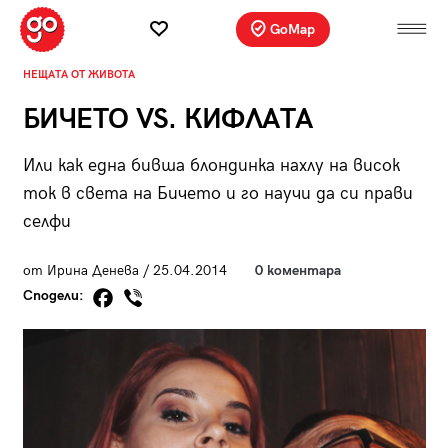
GoMap
НЕЩАТА ОТ ЖИВОТА
БИЧЕТО VS. КИФЛАТА
Или как една бивша блондинка нахлу на висок
ток в света на Бичето и го научи да си прави
селфи
от Ирина Денева / 25.04.2014
0 коментара
Сподели: