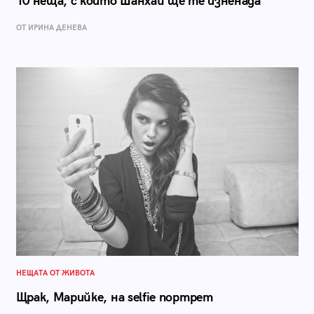
10 неща, с които Шанхай ще те изненада
ОТ ИРИНА ДЕНЕВА
НЕЩАТА ОТ ЖИВОТА
Щрак, Марийке, на selfie портрет