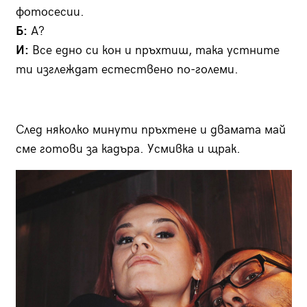
фотосесии.
Б:
А?
И:
Все едно си кон и пръхтиш, така устните
ти изглеждат естествено по-големи.
След няколко минути пръхтене и двамата май
сме готови за кадъра. Усмивка и щрак.