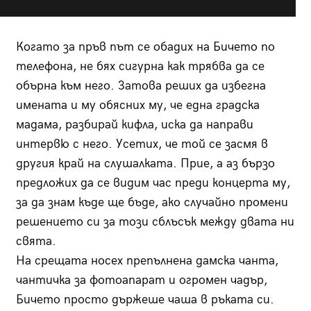
Когато за пръв път се обадих на Бичето по
телефона, не бях сигурна как трябва да се
обърна към него. Затова реших да избегна
имената и му обясних му, че една градска
мадама, разбирай кифла, иска да направи
интервю с него. Усетих, че той се засмя в
другия край на слушалката. Прие, а аз бързо
предложих да се видим час преди концерта му,
за да знам къде ще бъде, ако случайно промени
решението си за този сблъсък между двата ни
свята.
На срещата носех препълнена дамска чанта,
чантичка за фотоапарат и огромен чадър,
Бичето просто държеше чаша в ръката си.