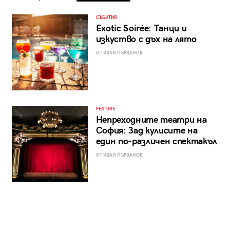
СЪБИТИЯ
Exotic Soirée: Танци и
изкуство с дъх на лято
ОТ ИВАН ПЪРВАНОВ
FEATURE
Непреходните театри на
София: Зад кулисите на
един по-различен спектакъл
ОТ ИВАН ПЪРВАНОВ