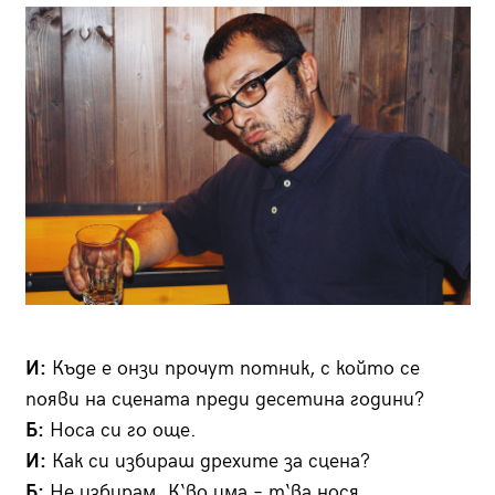
И:
Къде е онзи прочут потник, с който се
появи на сцената преди десетина години?
Б:
Носа си го още.
И:
Как си избираш дрехите за сцена?
Б:
Не избирам. К‘во има – т‘ва нося.