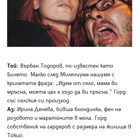
Той:
Върбан Тодоров, по-известен като
Бичето. Малко след Милениума нашумя с
крилатата фраза: „Идем от село, мама ви
мръсна, моята цел е гъзо да ви пръсна.“ Горд
със селския си произход.
Аз:
Ирина Денева, бивша блондинка, фен на
розовото и маратоните в мола. Горд
собственик на гардероб с размера на жилище в
Токио.