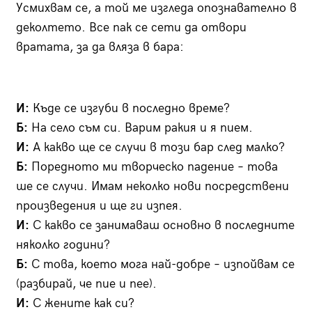
Усмихвам се, а той ме изгледа опознавателно в
деколтето. Все пак се сети да отвори
вратата, за да вляза в бара:
И:
Къде се изгуби в последно време?
Б:
На село съм си. Варим ракия и я пием.
И:
А какво ще се случи в този бар след малко?
Б:
Поредното ми творческо падение – това
ше се случи. Имам неколко нови посредствени
произведения и ще ги изпея.
И:
С какво се занимаваш основно в последните
няколко години?
Б:
С това, което мога най-добре – изпойвам се
(разбирай, че пие и пее).
И:
С жените как си?