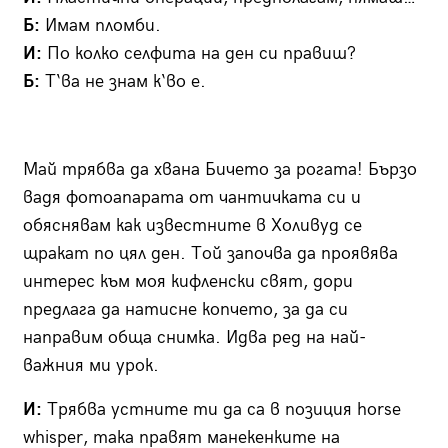
Б:
Имам пломби.
И:
По колко селфита на ден си правиш?
Б:
Т‘ва не знам к‘во е.
Май трябва да хвана Бичето за рогата! Бързо
вадя фотоапарата от чантичката си и
обяснявам как известните в Холивуд се
щракат по цял ден. Той започва да проявява
интерес към моя кифленски свят, дори
предлага да натисне копчето, за да си
направим обща снимка. Идва ред на най-
важния ми урок.
И:
Трябва устните ти да са в позиция horse
whisper, така правят манекенките на