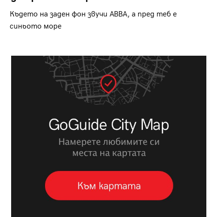
Където на заден фон звучи ABBA, а пред теб е
синьото море