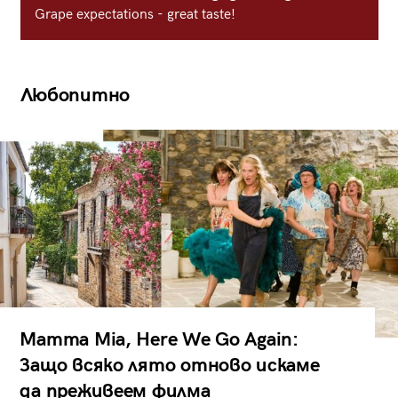
Grape expectations - great taste!
Любопитно
Mamma Mia, Here We Go Again:
Защо всяко лято отново искаме
да преживеем филма