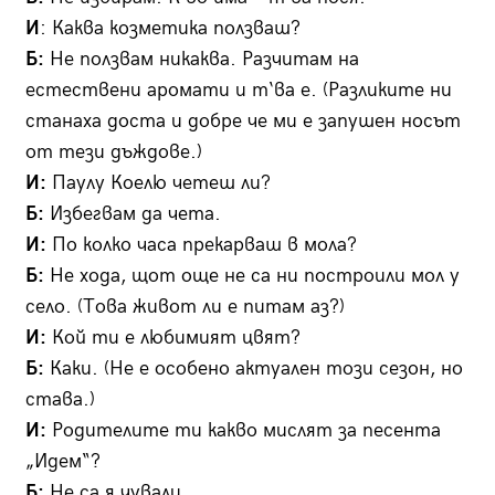
И
: Каква козметика ползваш?
Б:
Не ползвам никаква. Разчитам на
естествени аромати и т‘ва е. (Разликите ни
станаха доста и добре че ми е запушен носът
от тези дъждове.)
И:
Паулу Коелю четеш ли?
Б:
Избегвам да чета.
И:
По колко часа прекарваш в мола?
Б:
Не хода, щот още не са ни построили мол у
село. (Това живот ли е питам аз?)
И:
Кой ти е любимият цвят?
Б:
Каки. (Не е особено актуален този сезон, но
става.)
И:
Родителите ти какво мислят за песента
„Идем“?
Б:
Не са я чували.