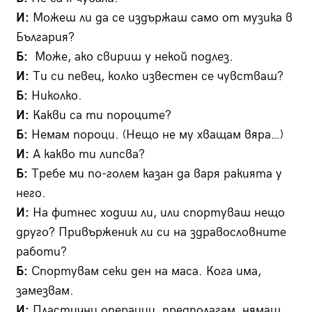
И:
Можеш ли да се издържаш само от музика в
България?
Б:
Може, ако свириш у некой подлез.
И:
Ти си певец, колко известен се чувстваш?
Б:
Николко.
И:
Какви са ти пороците?
Б:
Немам пороци. (Нещо не му хващам вяра…)
И:
А какво ти липсва?
Б:
Требе ми по-голем казан да варя ракията у
него.
И:
На фитнес ходиш ли, или спортуваш нещо
друго? Привърженик ли си на здравословните
работи?
Б:
Спортувам секи ден на маса. Кога има,
замезвам.
И:
Пластични операции, предполагам, нямаш…