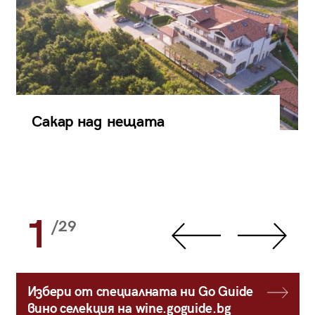
Сакар над нещата
1
/29
Избери от специалната ни Go Guide
вино селекция на wine.goguide.bg